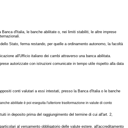
Banca d'Italia, le banche abilitate o, nei limiti stabiliti, le altre imprese
nternazionali.
io dello Stato, ferma restando, per quelle a ordinamento autonomo, la facoltà
ione all'Ufficio italiano dei cambi attraverso una banca abilitata.
mprese autorizzate con istruzioni comunicate in tempo utile rispetto alla data
positi conti valutari a essi intestati, presso la Banca d'Italia o le banche
che abilitate è poi eseguita l'ulteriore trasformazione in valute di conto
iti in deposito prima del raggiungimento del termine di cui all'art. 2,
articolari al versamento obbligatorio delle valute estere, all'accreditamento