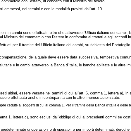
 commercio con l'estero, di concerto con il Ministro del tesoro;
iari ammessi, nei termini e con le modalità previsti dall'art. 10.
ioni in cambi sono effettuati, oltre che attraverso l'Ufficio italiano dei cambi, la 
 dal Ministro del commercio con l'estero in conformità ai trattati e agli accordi i
tuati per il tramite dell'Ufficio italiano dei cambi, su richiesta del Portafogl
compensazione, della quale deve essere data successiva, tempestiva comunicaz
utarie e in cambi attraverso la Banca d'Italia, le banche abilitate e le altre i
 ultimi, essere versate nei termini di cui all'art. 6, comma 1, lettera a), in ap
sere effettuata anche in contropartita con le altre imprese autorizzate.
edute ai soggetti di cui al comma 1. Per il tramite della Banca d'Italia e delle ban
ma 1, lettera c), sono esclusi dall'obbligo di cui ai precedenti commi se costitu
edeterminate di operazioni o di operatori o per importi determinati, deroghe p