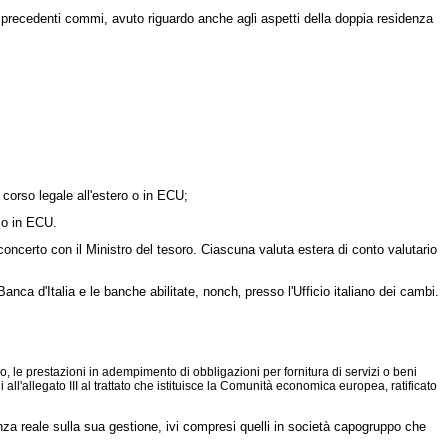
ai precedenti commi, avuto riguardo anche agli aspetti della doppia residenza
 corso legale all'estero o in ECU;
o o in ECU.
oncerto con il Ministro del tesoro. Ciascuna valuta estera di conto valutario
anca d'Italia e le banche abilitate, nonch‚ presso l'Ufficio italiano dei cambi.
ro, le prestazioni in adempimento di obbligazioni per fornitura di servizi o beni
all'allegato III al trattato che istituisce la Comunità economica europea, ratificato
enza reale sulla sua gestione, ivi compresi quelli in società capogruppo che