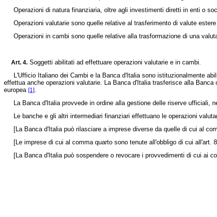
Operazioni di natura finanziaria, oltre agli investimenti diretti in enti o soc
Operazioni valutarie sono quelle relative al trasferimento di valute estere e
Operazioni in cambi sono quelle relative alla trasformazione di una valuta, 
Soggetti abilitati ad effettuare operazioni valutarie e in cambi.
Art. 4.
L'Ufficio Italiano dei Cambi e la Banca d'Italia sono istituzionalmente abilit
effettua anche operazioni valutarie. La Banca d'Italia trasferisce alla Banca 
europea
.
[1]
La Banca d'Italia provvede in ordine alla gestione delle riserve ufficiali, n
Le banche e gli altri intermediari finanziari effettuano le operazioni valutar
[La Banca d'Italia può rilasciare a imprese diverse da quelle di cui al comm
[Le imprese di cui al comma quarto sono tenute all'obbligo di cui all'art. 8, 
[La Banca d'Italia può sospendere o revocare i provvedimenti di cui ai co