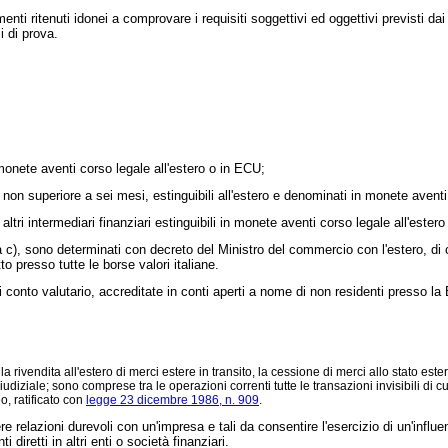
nti ritenuti idonei a comprovare i requisiti soggettivi ed oggettivi previsti d
i di prova.
monete aventi corso legale all'estero o in ECU;
non superiore a sei mesi, estinguibili all'estero e denominati in monete aventi
altri intermediari finanziari estinguibili in monete aventi corso legale all'ester
c), sono determinati con decreto del Ministro del commercio con l'estero, di c
o presso tutte le borse valori italiane.
conto valutario, accreditate in conti aperti a nome di non residenti presso la B
 rivendita all'estero di merci estere in transito, la cessione di merci allo stato este
iale; sono comprese tra le operazioni correnti tutte le transazioni invisibili di cui 
o, ratificato con
legge 23 dicembre 1986, n. 909
.
e relazioni durevoli con un'impresa e tali da consentire l'esercizio di un'influ
diretti in altri enti o società finanziari.