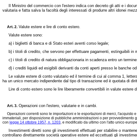
Il Ministro del commercio con l'estero indica con decreto gli atti e i docume
valutaria e fatta salva la facoltà degli interessati di produrre altri idonei mezz
Valute estere e lire di conto estero.
Art. 2.
Valute estere sono:
a) i biglietti di banca e di Stato esteri aventi corso legale;
b) i titoli di credito, che servono per effettuare pagamenti, estinguibili in 
c) i titoli di credito di natura obbligazionaria in scadenza entro un termine 
d) i crediti liquidi ed esigibili derivanti da conti aperti presso le banche od 
Le valute estere di conto valutario ed il termine di cui al comma 1, lettera 
ha un unico mercato indipendente dal tipo di transazione ed è quotata di diritt
Lire di conto estero sono le lire liberamente convertibili in valute estere di 
Operazioni con l'estero, valutarie e in cambi.
Art. 3.
Operazioni correnti sono le importazioni e le esportazioni di merci, l'acquisto e la
immateriali, per disposizione di pubbliche amministrazioni o per provvedimento giudiz
con
legge 14 ottobre 1957, n. 1203
, e modificato da ultimo con l'atto unico europe
Investimenti diretti sono gli investimenti effettuati per stabilire o mantener
controllano direttamente società operative estere ed eccettuati gli investimenti 