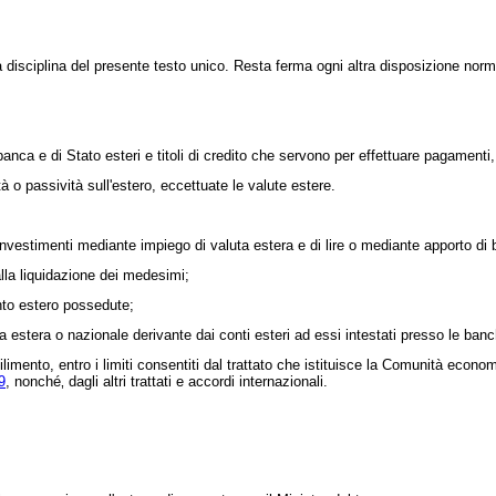
disciplina del presente testo unico. Resta ferma ogni altra disposizione norm
anca e di Stato esteri e titoli di credito che servono per effettuare pagamenti, e
à o passività sull'estero, eccettuate le valute estere.
vestimenti mediante impiego di valuta estera e di lire o mediante apporto di ben
dalla liquidazione dei medesimi;
onto estero possedute;
estera o nazionale derivante dai conti esteri ad essi intestati presso le banch
ilimento, entro i limiti consentiti dal trattato che istituisce la Comunità econ
9
, nonché‚ dagli altri trattati e accordi internazionali.