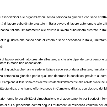
le associazioni e le organizzazioni senza personalità giuridica con sede effettiva
ità di lavoro subordinato prestate in Italia ovvero di lavoro autonomo o alle att
za italiana, limitatamente alle attività di lavoro subordinato prestate in Italia
tà giuridica che hanno sede all'estero e sede secondaria in Italia, limitatament
ti:
ità di lavoro subordinato prestate all'estero, anche alle dipendenze di persone g
'estero in modo non occasionale;
tà giuridica che hanno sede in Italia e sede secondaria all'estero, limitatamen
 personalità giuridica per le quali non ricorrono le condizioni previste al co
mpione d'Italia sono considerate residenti limitatamente alle attività svolte nel re
à giuridica, che hanno effettiva sede in Campione d'Italia, con decreto del Mi
 ferme le possibilità di dimostrazione e di accertamento per i periodi inferio
vità di cui ai precedenti commi segue i mutamenti di residenza valutaria del loro