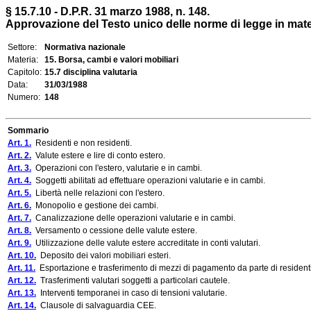
§ 15.7.10 - D.P.R. 31 marzo 1988, n. 148.
Approvazione del Testo unico delle norme di legge in mater
Settore:
Normativa nazionale
Materia:
15. Borsa, cambi e valori mobiliari
Capitolo:
15.7 disciplina valutaria
Data:
31/03/1988
Numero:
148
Sommario
Art. 1.
Residenti e non residenti.
Art. 2.
Valute estere e lire di conto estero.
Art. 3.
Operazioni con l'estero, valutarie e in cambi.
Art. 4.
Soggetti abilitati ad effettuare operazioni valutarie e in cambi.
Art. 5.
Libertà nelle relazioni con l'estero.
Art. 6.
Monopolio e gestione dei cambi.
Art. 7.
Canalizzazione delle operazioni valutarie e in cambi.
Art. 8.
Versamento o cessione delle valute estere.
Art. 9.
Utilizzazione delle valute estere accreditate in conti valutari.
Art. 10.
Deposito dei valori mobiliari esteri.
Art. 11.
Esportazione e trasferimento di mezzi di pagamento da parte di residenti
Art. 12.
Trasferimenti valutari soggetti a particolari cautele.
Art. 13.
Interventi temporanei in caso di tensioni valutarie.
Art. 14.
Clausole di salvaguardia CEE.