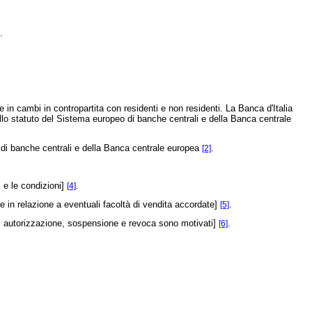
.
e in cambi in contropartita con residenti e non residenti. La Banca d'Italia
dello statuto del Sistema europeo di banche centrali e della Banca centrale
eo di banche centrali e della Banca centrale europea
.
[2]
 e le condizioni]
.
[4]
ne in relazione a eventuali facoltà di vendita accordate]
.
[5]
, autorizzazione, sospensione e revoca sono motivati]
.
[6]