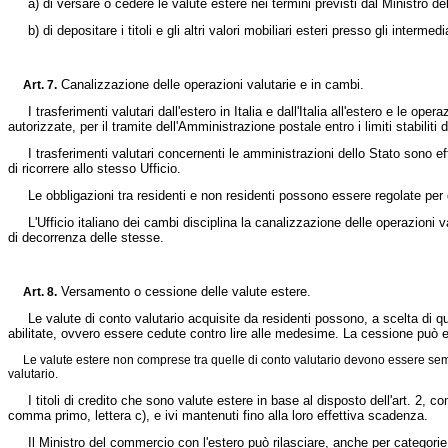
a) di versare o cedere le valute estere nei termini previsti dal Ministro del
b) di depositare i titoli e gli altri valori mobiliari esteri presso gli intermed
Canalizzazione delle operazioni valutarie e in cambi.
Art. 7.
I trasferimenti valutari dall'estero in Italia e dall'Italia all'estero e le operaz
autorizzate, per il tramite dell'Amministrazione postale entro i limiti stabiliti
I trasferimenti valutari concernenti le amministrazioni dello Stato sono effet
di ricorrere allo stesso Ufficio.
Le obbligazioni tra residenti e non residenti possono essere regolate per 
L'Ufficio italiano dei cambi disciplina la canalizzazione delle operazioni val
di decorrenza delle stesse.
Versamento o cessione delle valute estere.
Art. 8.
Le valute di conto valutario acquisite da residenti possono, a scelta di questi
abilitate, ovvero essere cedute contro lire alle medesime. La cessione può es
Le valute estere non comprese tra quelle di conto valutario devono essere sempre c
valutario.
I titoli di credito che sono valute estere in base al disposto dell'art. 2, com
comma primo, lettera c), e ivi mantenuti fino alla loro effettiva scadenza.
Il Ministro del commercio con l'estero può rilasciare, anche per categorie pr