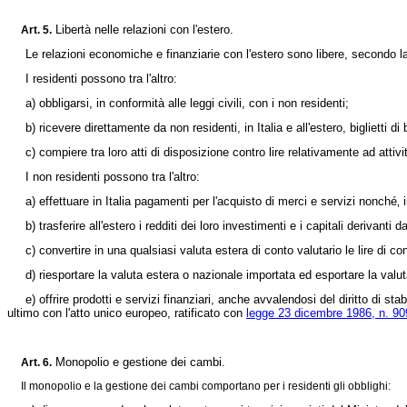
Libertà nelle relazioni con l'estero.
Art. 5.
Le relazioni economiche e finanziarie con l'estero sono libere, secondo la 
I residenti possono tra l'altro:
a) obbligarsi, in conformità alle leggi civili, con i non residenti;
b) ricevere direttamente da non residenti, in Italia e all'estero, biglietti di b
c) compiere tra loro atti di disposizione contro lire relativamente ad attivit
I non residenti possono tra l'altro:
a) effettuare in Italia pagamenti per l'acquisto di merci e servizi nonché‚ in
b) trasferire all'estero i redditi dei loro investimenti e i capitali derivanti 
c) convertire in una qualsiasi valuta estera di conto valutario le lire di c
d) riesportare la valuta estera o nazionale importata ed esportare la valuta 
e) offrire prodotti e servizi finanziari, anche avvalendosi del diritto di stab
ultimo con l'atto unico europeo, ratificato con
legge 23 dicembre 1986, n. 90
Monopolio e gestione dei cambi.
Art. 6.
Il monopolio e la gestione dei cambi comportano per i residenti gli obblighi: