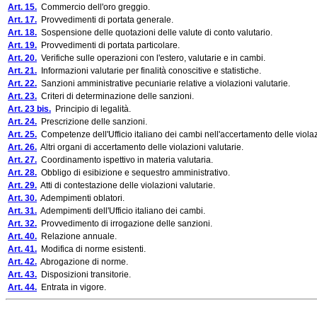
Art. 15.
Commercio dell'oro greggio.
Art. 17.
Provvedimenti di portata generale.
Art. 18.
Sospensione delle quotazioni delle valute di conto valutario.
Art. 19.
Provvedimenti di portata particolare.
Art. 20.
Verifiche sulle operazioni con l'estero, valutarie e in cambi.
Art. 21.
Informazioni valutarie per finalità conoscitive e statistiche.
Art. 22.
Sanzioni amministrative pecuniarie relative a violazioni valutarie.
Art. 23.
Criteri di determinazione delle sanzioni.
Art. 23 bis.
Principio di legalità.
Art. 24.
Prescrizione delle sanzioni.
Art. 25.
Competenze dell'Ufficio italiano dei cambi nell'accertamento delle violaz
Art. 26.
Altri organi di accertamento delle violazioni valutarie.
Art. 27.
Coordinamento ispettivo in materia valutaria.
Art. 28.
Obbligo di esibizione e sequestro amministrativo.
Art. 29.
Atti di contestazione delle violazioni valutarie.
Art. 30.
Adempimenti oblatori.
Art. 31.
Adempimenti dell'Ufficio italiano dei cambi.
Art. 32.
Provvedimento di irrogazione delle sanzioni.
Art. 40.
Relazione annuale.
Art. 41.
Modifica di norme esistenti.
Art. 42.
Abrogazione di norme.
Art. 43.
Disposizioni transitorie.
Art. 44.
Entrata in vigore.