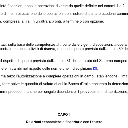
ietà finanziari, sono le operazioni diverse da quelle definite nei commi 1 e 2.
 di lire in esecuzione delle operazioni con l'estero di cui ai precedenti commi
compresa la lira, in un'altra a pronti, a termine o con opzione.
ati, sulla base delle competenze attribuite dalle vigenti disposizioni, a operar
centrale europea attività di riserva, secondo quanto previsto dall'articolo 30 
el rispetto di quanto previsto dall'articolo 31 dello statuto del Sistema europ
ie e in cambi nel rispetto delle norme che li disciplinano
.
[3]
a terzo l'autorizzazione a compiere operazioni in cambi, stabilendone i limiti
fatte salve le quantità di valuta di cui la Banca d'Italia consenta la detenzio
mmi precedenti anche per singole dipendenze. I provvedimenti di abilitazione
CAPO II
Relazioni economiche e finanziarie con l'estero