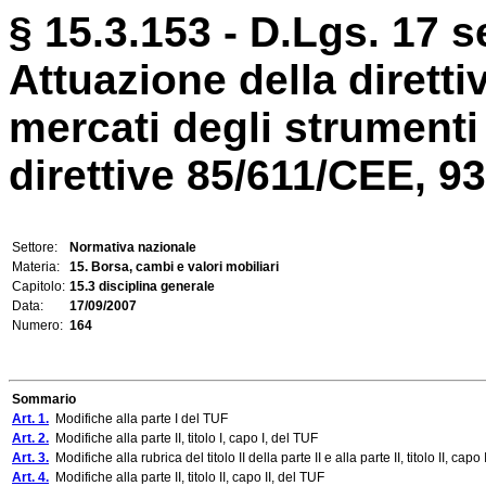
§ 15.3.153 - D.Lgs. 17 s
Attuazione della diretti
mercati degli strumenti 
direttive 85/611/CEE, 93/
Settore:
Normativa nazionale
Materia:
15. Borsa, cambi e valori mobiliari
Capitolo:
15.3 disciplina generale
Data:
17/09/2007
Numero:
164
Sommario
Art. 1.
Modifiche alla parte I del TUF
Art. 2.
Modifiche alla parte II, titolo I, capo I, del TUF
Art. 3.
Modifiche alla rubrica del titolo II della parte II e alla parte II, titolo II, capo
Art. 4.
Modifiche alla parte II, titolo II, capo II, del TUF