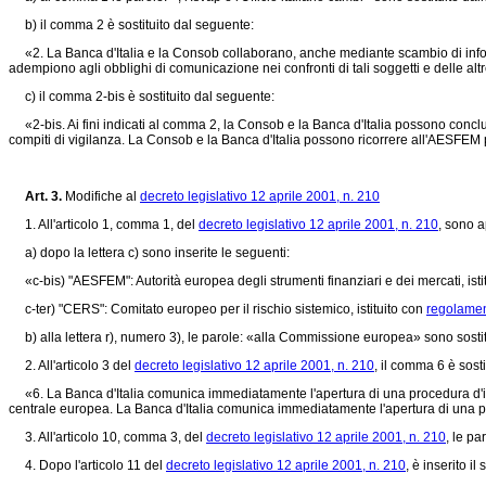
b) il comma 2 è sostituito dal seguente:
«2. La Banca d'Italia e la Consob collaborano, anche mediante scambio di informaz
adempiono agli obblighi di comunicazione nei confronti di tali soggetti e delle altr
c) il comma 2-bis è sostituito dal seguente:
«2-bis. Ai fini indicati al comma 2, la Consob e la Banca d'Italia possono conc
compiti di vigilanza. La Consob e la Banca d'Italia possono ricorrere all'AESFEM per
Art. 3.
Modifiche al
decreto legislativo 12 aprile 2001, n. 210
1. All'articolo 1, comma 1, del
decreto legislativo 12 aprile 2001, n. 210
, sono a
a) dopo la lettera c) sono inserite le seguenti:
«c-bis) "AESFEM": Autorità europea degli strumenti finanziari e dei mercati, isti
c-ter) "CERS": Comitato europeo per il rischio sistemico, istituito con
regolamen
b) alla lettera r), numero 3), le parole: «alla Commissione europea» sono sosti
2. All'articolo 3 del
decreto legislativo 12 aprile 2001, n. 210
, il comma 6 è sost
«6. La Banca d'Italia comunica immediatamente l'apertura di una procedura d'inso
centrale europea. La Banca d'Italia comunica immediatamente l'apertura di una pr
3. All'articolo 10, comma 3, del
decreto legislativo 12 aprile 2001, n. 210
, le p
4. Dopo l'articolo 11 del
decreto legislativo 12 aprile 2001, n. 210
, è inserito il