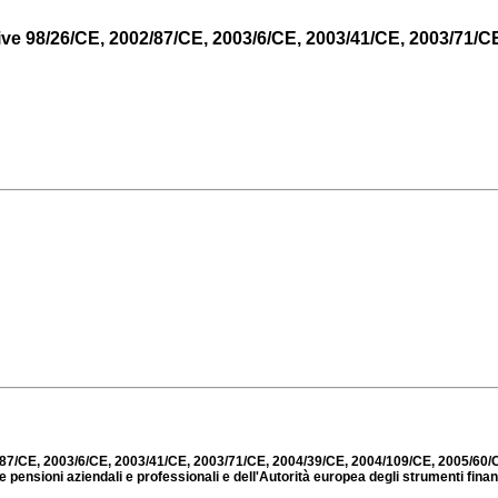
tive 98/26/CE, 2002/87/CE, 2003/6/CE, 2003/41/CE, 2003/71/CE
02/87/CE, 2003/6/CE, 2003/41/CE, 2003/71/CE, 2004/39/CE, 2004/109/CE, 2005/60/
e pensioni aziendali e professionali e dell'Autorità europea degli strumenti finan