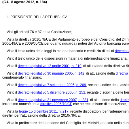
(G.U. 8 agosto 2012, n. 184)
IL PRESIDENTE DELLA REPUBBLICA
Visti gli articoli 76 e 87 della Costituzione;
Vista la
direttiva 2010/78/UE
del Parlamento europeo e del Consiglio, del 24 
2006/49/CE e 2009/65/CE per quanto riguarda i poteri dell'Autorità bancaria europe
Visto il testo unico delle leggi in materia bancaria e creditizia di cui al
decreto l
Visto il testo unico delle disposizioni in materia di intermediazione finanziaria, a
Visto il
decreto legislativo 12 aprile 2001, n. 210
, di attuazione della direttiva
Visto il
decreto legislativo 30 maggio 2005, n. 142
, di attuazione della
direttiv
conglomerato finanziario;
Visto il
decreto legislativo 7 settembre 2005, n. 209
, recante codice delle assic
Visto il
decreto legislativo 5 dicembre 2005, n. 252
, recante disciplina delle f
Visto il
decreto legislativo 21 novembre 2007, n. 231
, di attuazione della
diret
terrorismo nonchè della
direttiva 2006/70/CE
che ne reca misure di esecuzione;
Vista la
legge 15 dicembre 2011, n. 217
, recante disposizioni per l'adempiment
direttivi per l'attuazione della
direttiva 2010/78/UE
;
Vista la preliminare deliberazione del Consiglio dei Ministri, adottata nella riun