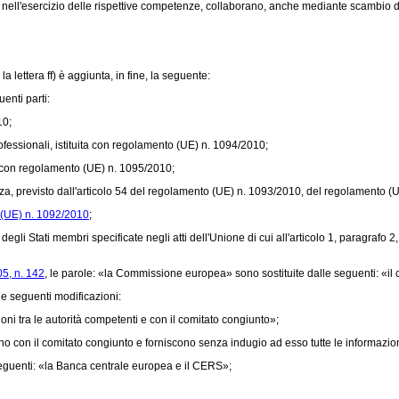
ell'esercizio delle rispettive competenze, collaborano, anche mediante scambio di 
 la lettera ff) è aggiunta, in fine, la seguente:
enti parti:
10
;
essionali, istituita con
regolamento (UE) n. 1094/2010
;
 con
regolamento (UE) n. 1095/2010
;
, previsto dall'articolo 54 del
regolamento (UE) n. 1093/2010
, del
regolamento (U
(UE) n. 1092/2010
;
egli Stati membri specificate negli atti dell'Unione di cui all'articolo 1, paragrafo 2
05, n. 142
, le parole: «la Commissione europea» sono sostituite dalle seguenti: «il
le seguenti modificazioni:
i tra le autorità competenti e con il comitato congiunto»;
no con il comitato congiunto e forniscono senza indugio ad esso tutte le informazion
eguenti: «la Banca centrale europea e il CERS»;