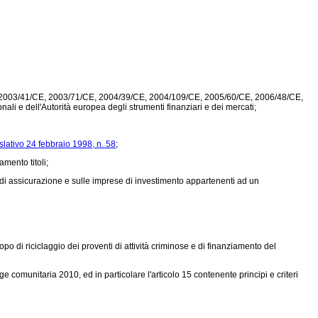
E, 2003/41/CE, 2003/71/CE, 2004/39/CE, 2004/109/CE, 2005/60/CE, 2006/48/CE,
li e dell'Autorità europea degli strumenti finanziari e dei mercati;
slativo 24 febbraio 1998, n. 58
;
amento titoli;
e di assicurazione e sulle imprese di investimento appartenenti ad un
po di riciclaggio dei proventi di attività criminose e di finanziamento del
 comunitaria 2010, ed in particolare l'articolo 15 contenente principi e criteri