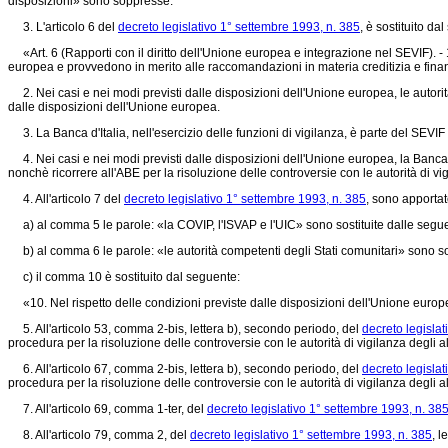
disposizioni» sono soppresse.
3. L'articolo 6 del
decreto legislativo 1° settembre 1993, n. 385
, è sostituito da
«Art. 6 (Rapporti con il diritto dell'Unione europea e integrazione nel SEVIF). - 1.
europea e provvedono in merito alle raccomandazioni in materia creditizia e finan
2. Nei casi e nei modi previsti dalle disposizioni dell'Unione europea, le autorità
dalle disposizioni dell'Unione europea.
3. La Banca d'Italia, nell'esercizio delle funzioni di vigilanza, è parte del SEVIF
4. Nei casi e nei modi previsti dalle disposizioni dell'Unione europea, la Banca d'
nonchè ricorrere all'ABE per la risoluzione delle controversie con le autorità di vigi
4. All'articolo 7 del
decreto legislativo 1° settembre 1993, n. 385
, sono apportat
a) al comma 5 le parole: «la COVIP, l'ISVAP e l'UIC» sono sostituite dalle segue
b) al comma 6 le parole: «le autorità competenti degli Stati comunitari» sono sos
c) il comma 10 è sostituito dal seguente:
«10. Nel rispetto delle condizioni previste dalle disposizioni dell'Unione europea,
5. All'articolo 53, comma 2-bis, lettera b), secondo periodo, del
decreto legisla
procedura per la risoluzione delle controversie con le autorità di vigilanza degli alt
6. All'articolo 67, comma 2-bis, lettera b), secondo periodo, del
decreto legisla
procedura per la risoluzione delle controversie con le autorità di vigilanza degli alt
7. All'articolo 69, comma 1-ter, del
decreto legislativo 1° settembre 1993, n. 38
8. All'articolo 79, comma 2, del
decreto legislativo 1° settembre 1993, n. 385
, 