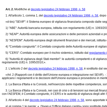
Art. 2.
Modifiche al
decreto legislativo 24 febbraio 1998, n. 58
1. All'articolo 1, comma 1, del
decreto legislativo 24 febbraio 1998, n. 58
, dopo 
«d-bis) "SEVIF": il Sistema europeo di vigilanza finanziaria composto dalle segu
1) "ABE": Autorità bancaria europea, istituita con
regolamento (UE) n. 1093/20
2) "AEAP": Autorità europea delle assicurazioni e delle pensioni aziendali e prof
3) "AESFEM": Autorità europea degli strumenti finanziari e dei mercati, istituita
4) "Comitato congiunto": il Comitato congiunto delle Autorità europee di vigilanza
5) "CERS": Comitato europeo per il rischio sistemico, istituito dal
regolamento 
6) "Autorità di vigilanza degli Stati membri": le autorità competenti o di vigilanza 
regolamento (UE) n. 1095/2010
;».
2. L'articolo 2 del
decreto legislativo 24 febbraio 1998, n. 58
, è sostituito dal s
«Art. 2 (Rapporti con il diritto dell'Unione europea e integrazione nel SEVIF). - 1.
applicano i regolamenti e le decisioni dell'Unione europea e provvedono in merit
2. La Banca d'Italia e la Consob, nell'esercizio delle rispettive competenze, son
3. La Banca d'Italia e la Consob, nei casi di crisi o di tensioni sui mercati finanzi
con l'AESFEM, il Comitato congiunto, il CERS e le autorità di vigilanza degli altri 
3. All'articolo 4 del
decreto legislativo 24 febbraio 1998, n. 58
, sono apportate l
a) al comma 1 le parole: «, l'Isvap e l'Ufficio italiano cambi» sono sostituite dall