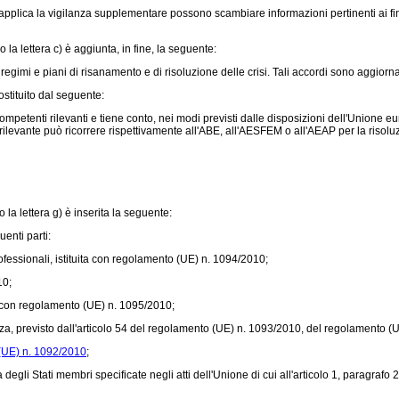
applica la vigilanza supplementare possono scambiare informazioni pertinenti ai fi
o la lettera c) è aggiunta, in fine, la seguente:
gimi e piani di risanamento e di risoluzione delle crisi. Tali accordi sono aggiorna
ostituito dal seguente:
ompetenti rilevanti e tiene conto, nei modi previsti dalle disposizioni dell'Unione eu
rilevante può ricorrere rispettivamente all'ABE, all'AESFEM o all'AEAP per la risoluzi
o la lettera g) è inserita la seguente:
enti parti:
essionali, istituita con
regolamento (UE) n. 1094/2010
;
10
;
 con
regolamento (UE) n. 1095/2010
;
, previsto dall'articolo 54 del
regolamento (UE) n. 1093/2010
, del
regolamento (U
(UE) n. 1092/2010
;
degli Stati membri specificate negli atti dell'Unione di cui all'articolo 1, paragrafo 