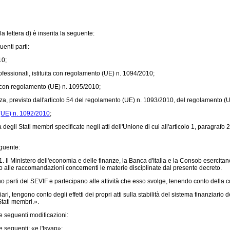
la lettera d) è inserita la seguente:
enti parti:
10
;
essionali, istituita con
regolamento (UE) n. 1094/2010
;
 con
regolamento (UE) n. 1095/2010
;
, previsto dall'articolo 54 del
regolamento (UE) n. 1093/2010
, del
regolamento (U
(UE) n. 1092/2010
;
degli Stati membri specificate negli atti dell'Unione di cui all'articolo 1, paragrafo 
eguente:
 Il Ministero dell'economia e delle finanze, la Banca d'Italia e la Consob esercitano
o alle raccomandazioni concernenti le materie disciplinate dal presente decreto.
o parti del SEVIF e partecipano alle attività che esso svolge, tenendo conto della c
ari, tengono conto degli effetti dei propri atti sulla stabilità del sistema finanziari
Stati membri.».
e seguenti modificazioni:
e seguenti: «e l'Isvap»;