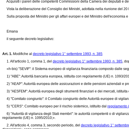
Acquisiti i pareri delle competenti Commissioni della Camera dei deputati e de
Vista la deliberazione del Consiglio dei Ministri, adottata nella riunione del 20 
Sulla proposta del Ministro per gli affari europei e del Ministro dell'economia e del
Emana
il seguente decreto legislativo:
Art. 1.
Modifiche al
decreto legislativo 1° settembre 1993, n. 385
1. All'articolo 1, comma 1, del
decreto legislativo 1° settembre 1993, n. 385
, do
«h-bis) "SEVIF": il Sistema europeo di vigilanza finanziaria composto dalle segu
1) "ABE": Autorità bancaria europea, istituita con
regolamento (UE) n. 1093/20
2) "AEAP": Autorità europea delle assicurazioni e delle pensioni aziendali e prof
3) "AESFEM": Autorità europea degli strumenti finanziari e dei mercati, istituita
4) "Comitato congiunto": il Comitato congiunto delle Autorità europee di vigilanza
5) "CERS": Comitato europeo per il rischio sistemico, istituito dal
regolamento 
6) "Autorità di vigilanza degli Stati membri": le autorità competenti o di vigilanza 
regolamento (UE) n. 1095/2010
;».
2. All'articolo 4, comma 3, secondo periodo, del
decreto legislativo 1° settembr