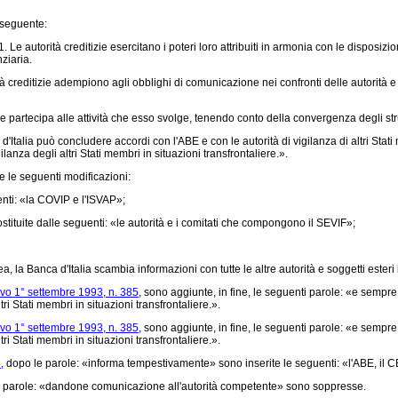
l seguente:
 Le autorità creditizie esercitano i poteri loro attribuiti in armonia con le disposiz
ziaria.
 creditizie adempiono agli obblighi di comunicazione nei confronti delle autorità e d
 e partecipa alle attività che esso svolge, tenendo conto della convergenza degli st
Italia può concludere accordi con l'ABE e con le autorità di vigilanza di altri Stat
lanza degli altri Stati membri in situazioni transfrontaliere.».
e le seguenti modificazioni:
nti: «la COVIP e l'ISVAP»;
tituite dalle seguenti: «le autorità e i comitati che compongono il SEVIF»;
 la Banca d'Italia scambia informazioni con tutte le altre autorità e soggetti esteri
tivo 1° settembre 1993, n. 385
, sono aggiunte, in fine, le seguenti parole: «e sempre 
ri Stati membri in situazioni transfrontaliere.».
tivo 1° settembre 1993, n. 385
, sono aggiunte, in fine, le seguenti parole: «e sempre 
ri Stati membri in situazioni transfrontaliere.».
5
, dopo le parole: «informa tempestivamente» sono inserite le seguenti: «l'ABE, il 
le parole: «dandone comunicazione all'autorità competente» sono soppresse.