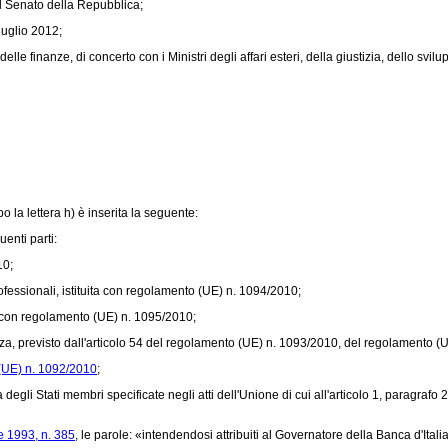
l Senato della Repubblica;
luglio 2012;
le finanze, di concerto con i Ministri degli affari esteri, della giustizia, dello svil
po la lettera h) è inserita la seguente:
enti parti:
10
;
essionali, istituita con
regolamento (UE) n. 1094/2010
;
 con
regolamento (UE) n. 1095/2010
;
, previsto dall'articolo 54 del
regolamento (UE) n. 1093/2010
, del
regolamento (U
(UE) n. 1092/2010
;
degli Stati membri specificate negli atti dell'Unione di cui all'articolo 1, paragrafo 
e 1993, n. 385
, le parole: «intendendosi attribuiti al Governatore della Banca d'Italia