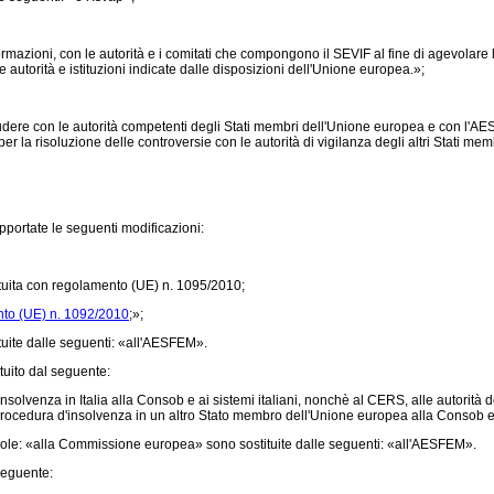
ioni, con le autorità e i comitati che compongono il SEVIF al fine di agevolare le 
e autorità e istituzioni indicate dalle disposizioni dell'Unione europea.»;
ludere con le autorità competenti degli Stati membri dell'Unione europea e con l'A
 la risoluzione delle controversie con le autorità di vigilanza degli altri Stati membr
pportate le seguenti modificazioni:
tuita con
regolamento (UE) n. 1095/2010
;
to (UE) n. 1092/2010
;»;
tuite dalle seguenti: «all'AESFEM».
ituito dal seguente:
lvenza in Italia alla Consob e ai sistemi italiani, nonchè al CERS, alle autorità 
ocedura d'insolvenza in un altro Stato membro dell'Unione europea alla Consob e ai 
arole: «alla Commissione europea» sono sostituite dalle seguenti: «all'AESFEM».
 seguente: