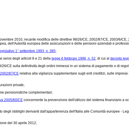
novembre 2010, recante modifica delle direttive 98/26/CE, 2002/87/CE, 2003/6/C
a, dell'Autorità europea delle assicurazioni e delle pensioni aziendali e professiona
egislativo 1° settembre 1993, n. 385
;
i sensi degli articoli 8 e 21 della
legge 6 febbraio 1996, n. 52
, di cui al
decreto legi
 98/26/CE sulla definitività degli ordini immessi in un sistema di pagamento o di regol
a 2002/87/CE
relativa alla vigilanza supplementare sugli enti creditizi, sulle impres
urazioni private;
orme pensionistiche complementari;
tiva 2005/60/CE
concernente la prevenzione dell'utilizzo del sistema finanziario a sco
o degli obblighi derivanti dall'appartenenza dell'Italia alle Comunità europee - Legge
ione del 30 aprile 2012;