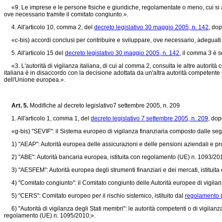
«9. Le imprese e le persone fisiche e giuridiche, regolamentate o meno, cui si 
ove necessario tramite il comitato congiunto.».
4. All'articolo 10, comma 2, del
decreto legislativo 30 maggio 2005, n. 142
, dop
«c-bis) accordi conclusi per contribuire e sviluppare, ove necessario, adeguati re
5. All'articolo 15 del
decreto legislativo 30 maggio 2005, n. 142
, il comma 3 è s
«3. L'autorità di vigilanza italiana, di cui al comma 2, consulta le altre autorità c
italiana è in disaccordo con la decisione adottata da un'altra autorità competente 
dell'Unione europea.».
Art. 5.
Modifiche al decreto legislativo7 settembre 2005, n. 209
1. All'articolo 1, comma 1, del
decreto legislativo 7 settembre 2005, n. 209
, dop
«g-bis) "SEVIF": il Sistema europeo di vigilanza finanziaria composto dalle segu
1) "AEAP": Autorità europea delle assicurazioni e delle pensioni aziendali e prof
2) "ABE": Autorità bancaria europea, istituita con
regolamento (UE) n. 1093/20
3) "AESFEM": Autorità europea degli strumenti finanziari e dei mercati, istituita
4) "Comitato congiunto": il Comitato congiunto delle Autorità europee di vigilanza
5) "CERS": Comitato europeo per il rischio sistemico, istituito dal
regolamento 
6) "Autorità di vigilanza degli Stati membri": le autorità competenti o di vigilanza 
regolamento (UE) n. 1095/2010
;».