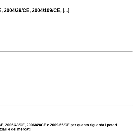
, 2004/39/CE, 2004/109/CE, [...]
CE, 2006/48/CE, 2006/49/CE e 2009/65/CE per quanto riguarda i poteri
ziari e dei mercati.