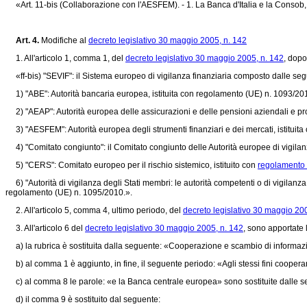
«Art. 11-bis (Collaborazione con l'AESFEM). - 1. La Banca d'Italia e la Consob, n
Art. 4.
Modifiche al
decreto legislativo 30 maggio 2005, n. 142
1. All'articolo 1, comma 1, del
decreto legislativo 30 maggio 2005, n. 142
, dopo
«ff-bis) "SEVIF": il Sistema europeo di vigilanza finanziaria composto dalle segu
1) "ABE": Autorità bancaria europea, istituita con
regolamento (UE) n. 1093/20
2) "AEAP": Autorità europea delle assicurazioni e delle pensioni aziendali e prof
3) "AESFEM": Autorità europea degli strumenti finanziari e dei mercati, istituita
4) "Comitato congiunto": il Comitato congiunto delle Autorità europee di vigilanza
5) "CERS": Comitato europeo per il rischio sistemico, istituito con
regolamento 
6) "Autorità di vigilanza degli Stati membri: le autorità competenti o di vigilanza d
regolamento (UE) n. 1095/2010
.».
2. All'articolo 5, comma 4, ultimo periodo, del
decreto legislativo 30 maggio 20
3. All'articolo 6 del
decreto legislativo 30 maggio 2005, n. 142
, sono apportate 
a) la rubrica è sostituita dalla seguente: «Cooperazione e scambio di informazion
b) al comma 1 è aggiunto, in fine, il seguente periodo: «Agli stessi fini coopera
c) al comma 8 le parole: «e la Banca centrale europea» sono sostituite dalle s
d) il comma 9 è sostituito dal seguente: