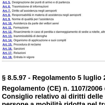
Art. 5.
Designazione dei punti di arrivo e di partenza
Art. 6.
Trasmissione di informazioni
Art. 7.
Diritto all’assistenza negli aeroporti
Art. 8.
Responsabilità in materia di assistenza negli aeroporti
Art. 9.
Norme di qualità per l’assistenza
Art. 10.
Assistenza da parte dei vettori aerei
Art. 11.
Formazione
Art. 12.
Risarcimento in caso di perdita o danneggiamento di sedie a rotelle, altre
Art. 13.
Inammissibilità di deroghe
Art. 14.
Organismo di applicazione e suoi compiti
Art. 15.
Procedura di reclamo
Art. 16.
Sanzioni
Art. 17.
Relazioni
Art. 18.
Entrata in vigore
§ 8.5.97 - Regolamento 5 luglio 
Regolamento (CE) n. 1107/2006 
Consiglio relativo ai diritti dell
persone a mobilità ridotta nel 