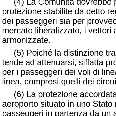
(4)
La Comunità dovrebbe pe
protezione stabilite da detto reg
dei passeggeri sia per provvede
mercato liberalizzato, i vettor
armonizzate.
(5)
Poiché la distinzione tra
tende ad attenuarsi, siffatta 
per i passeggeri dei voli di lin
linea, compresi quelli dei circu
(6)
La protezione accordata
aeroporto situato in uno Stat
passeggeri in partenza da un a