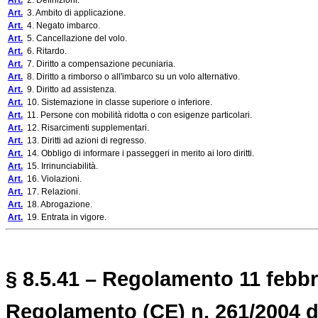
Art.
2. Definizioni.
Art.
3. Ambito di applicazione.
Art.
4. Negato imbarco.
Art.
5. Cancellazione del volo.
Art.
6. Ritardo.
Art.
7. Diritto a compensazione pecuniaria.
Art.
8. Diritto a rimborso o all'imbarco su un volo alternativo.
Art.
9. Diritto ad assistenza.
Art.
10. Sistemazione in classe superiore o inferiore.
Art.
11. Persone con mobilità ridotta o con esigenze particolari.
Art.
12. Risarcimenti supplementari.
Art.
13. Diritti ad azioni di regresso.
Art.
14. Obbligo di informare i passeggeri in merito ai loro diritti.
Art.
15. Irrinunciabilità.
Art.
16. Violazioni.
Art.
17. Relazioni.
Art.
18. Abrogazione.
Art.
19. Entrata in vigore.
§ 8.5.41 – Regolamento 11 febbra
Regolamento (CE) n. 261/2004 d