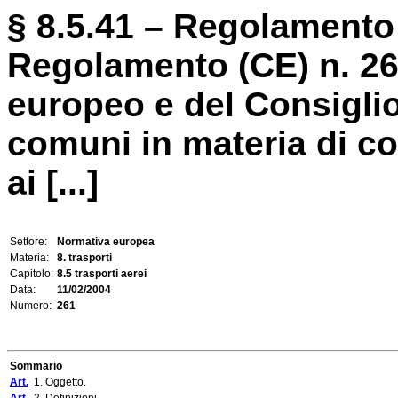
§ 8.5.41 – Regolamento 
Regolamento (CE) n. 26
europeo e del Consiglio
comuni in materia di c
ai [...]
Settore:
Normativa europea
Materia:
8. trasporti
Capitolo:
8.5 trasporti aerei
Data:
11/02/2004
Numero:
261
Sommario
Art.
1. Oggetto.