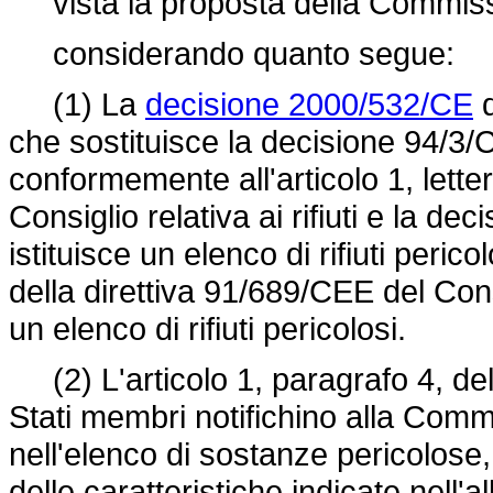
vista la proposta della Commiss
considerando quanto segue:
(1) La
decisione 2000/532/CE
d
che sostituisce la decisione 94/3/CE
conformemente all'articolo 1, letter
Consiglio relativa ai rifiuti e la
deci
istituisce un elenco di rifiuti perico
della
direttiva 91/689/CEE
del Consi
un elenco di rifiuti pericolosi.
(2) L'articolo 1, paragrafo 4, de
Stati membri notifichino alla Comm
nell'elenco di sostanze pericolose
delle caratteristiche indicate nell'