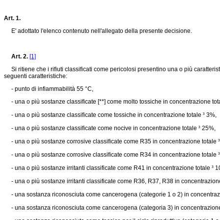
Art. 1.
E' adottato l'elenco contenuto nell'allegato della presente decisione.
Art. 2.
[1]
Si ritiene che i rifiuti classificati come pericolosi presentino una o più caratterist
seguenti caratteristiche:
- punto di infiammabilità 55 °C,
- una o più sostanze classificate [**] come molto tossiche in concentrazione to
- una o più sostanze classificate come tossiche in concentrazione totale
³
3%,
- una o più sostanze classificate come nocive in concentrazione totale
³
25%,
- una o più sostanze corrosive classificate come R35 in concentrazione totale
³
- una o più sostanze corrosive classificate come R34 in concentrazione totale
³
- una o più sostanze irritanti classificate come R41 in concentrazione totale
³
1
- una o più sostanze irritanti classificate come R36, R37, R38 in concentrazion
- una sostanza riconosciuta come cancerogena (categorie 1 o 2) in concentra
- una sostanza riconosciuta come cancerogena (categoria 3) in concentrazio