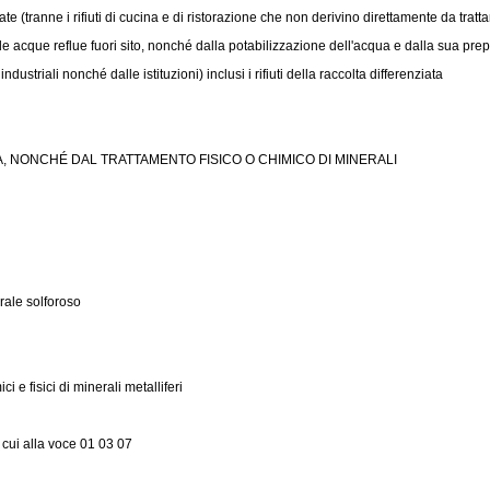
egate (tranne i rifiuti di cucina e di ristorazione che non derivino direttamente da tra
delle acque reflue fuori sito, nonché dalla potabilizzazione dell'acqua e dalla sua pr
ndustriali nonché dalle istituzioni) inclusi i rifiuti della raccolta differenziata
A, NONCHÉ DAL TRATTAMENTO FISICO O CHIMICO DI MINERALI
rale solforoso
i e fisici di minerali metalliferi
i cui alla voce 01 03 07