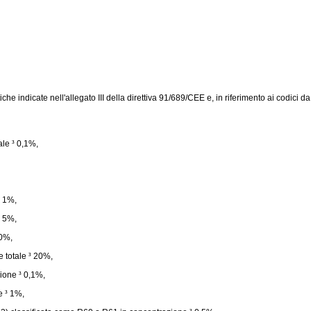
iche indicate nell'allegato III della
direttiva 91/689/CEE
e, in riferimento ai codici 
tale
³
0,1%,
1%,
5%,
0%,
e totale
³
20%,
zione
³
0,1%,
ne
³
1%,