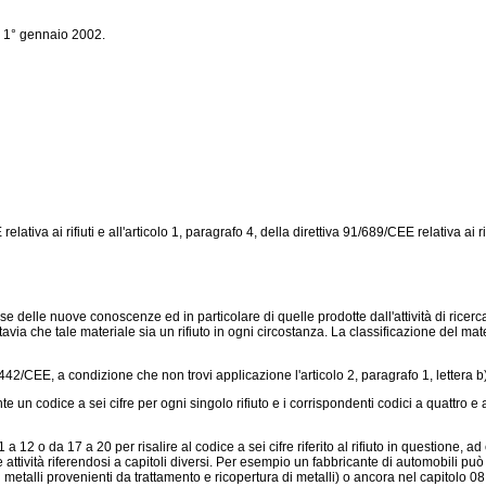
 1° gennaio 2002.
E
relativa ai rifiuti e all'articolo 1, paragrafo 4, della
direttiva 91/689/CEE
relativa ai ri
e delle nuove conoscenze ed in particolare di quelle prodotte dall'attività di ricerc
tavia che tale materiale sia un rifiuto in ogni circostanza. La classificazione del mate
5/442/CEE
, a condizione che non trovi applicazione l'articolo 2, paragrafo 1, lettera 
e un codice a sei cifre per ogni singolo rifiuto e i corrispondenti codici a quattro e a 
1 a 12 o da 17 a 20 per risalire al codice a sei cifre riferito al rifiuto in questione, 
tività riferendosi a capitoli diversi. Per esempio un fabbricante di automobili può rep
i metalli provenienti da trattamento e ricopertura di metalli) o ancora nel capitolo 08 (