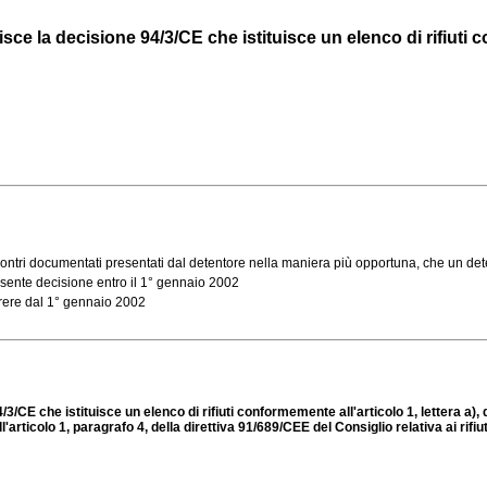
e la decisione 94/3/CE che istituisce un elenco di rifiuti co
ri documentati presentati dal detentore nella maniera più opportuna, che un determin
sente decisione entro il 1° gennaio 2002
ere dal 1° gennaio 2002
E che istituisce un elenco di rifiuti conformemente all'articolo 1, lettera a), del
l'articolo 1, paragrafo 4, della direttiva 91/689/CEE del Consiglio relativa ai rifiu