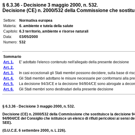
§ 6.3.36 - Decisione 3 maggio 2000, n. 532.
Decisione (CE) n. 2000/532 della Commissione che sostituisc
Settore:
Normativa europea
Materia:
6. ambiente e tutela della salute
Capitolo:
6.3 territorio, ambiente e risorse naturali
Data:
03/05/2000
Numero:
532
Sommario
Art. 1.
E' adottato l'elenco contenuto nell'allegato della presente decisione
Art. 2.
Art. 3.
In casi eccezionali gli Stati membri possono decidere, sulla base di riscont
Art. 4.
Gli Stati membri adottano le misure necessarie per conformarsi alla pre
Art. 5.
La decisione 94/3/CE e la decisione 94/904/CE sono abrogate a decorr
Art. 6.
Gli Stati membri sono destinatari della presente decisione
§ 6.3.36 - Decisione 3 maggio 2000, n. 532.
Decisione (CE) n. 2000/532 della Commissione che sostituisce la decisione 94/3/C
94/904/CE del Consiglio che istituisce un elenco di rifiuti pericolosi ai sensi del
SEE).
(G.U.C.E. 6 settembre 2000, n. L 226).