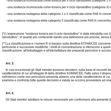
- una sostanza riconosciuta come tossica per il ciclo riproduttivo (categorie 1 
- una sostanza riconosciuta come tossica per il ciclo riproduttivo (categoria 3)
- una sostanza mutagena della categoria 1 o 2 classificata come R46 in conce
- una sostanza mutagena della categoria 3 classificata come R40 in concentr
[*] L'espressione "sostanza tossica per il ciclo riproduttivo" è stata introdotta con
riproduttivo", in quanto più confacente dando una definizione più precisa, senza tu
[**] La classificazione e i numeri R si basano sulla
direttiva 67/548/CEE
concernent
pericolose e successive modifiche. I limiti di concentrazione si riferiscono a quelli
classificazione, all'imballaggio e all'etichettatura dei preparati pericolosi e succe
Art. 3.
In casi eccezionali gli Stati membri possono decidere, sulla base di riscontri do
caratteristiche di cui all'allegato III della
direttiva 91/689/CEE
. Fatto salvo il dispo
nell'elenco come non pericoloso presenta almeno una delle caratteristiche di cui al
esamina e confronta tutte queste decisioni e valuta se occorra provvedere ad una modi
Art. 4.
Gli Stati membri adottano le misure necessarie per conformarsi alla presente de