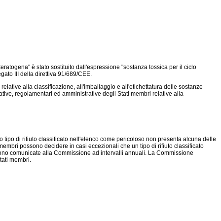
 "teratogena" è stato sostituito dall'espressione "sostanza tossica per il ciclo
gato III della
direttiva 91/689/CEE
.
lative alla classificazione, all'imballaggio e all'etichettatura delle sostanze
ative, regolamentari ed amministrative degli Stati membri relative alla
tipo di rifiuto classificato nell'elenco come pericoloso non presenta alcuna delle
i membri possono decidere in casi eccezionali che un tipo di rifiuto classificato
 sono comunicate alla Commissione ad intervalli annuali. La Commissione
Stati membri.