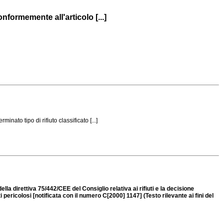
nformemente all'articolo [...]
ato tipo di rifiuto classificato [...]
la direttiva 75/442/CEE del Consiglio relativa ai rifiuti e la decisione
ti pericolosi [notificata con il numero C[2000] 1147] (Testo rilevante ai fini del