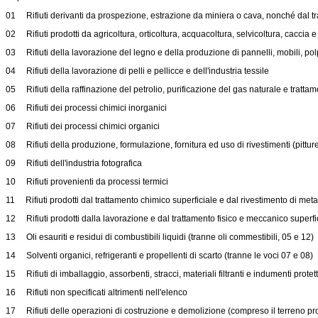
01 Rifiuti derivanti da prospezione, estrazione da miniera o cava, nonché dal tr
02 Rifiuti prodotti da agricoltura, orticoltura, acquacoltura, selvicoltura, caccia
03 Rifiuti della lavorazione del legno e della produzione di pannelli, mobili, po
04 Rifiuti della lavorazione di pelli e pellicce e dell'industria tessile
05 Rifiuti della raffinazione del petrolio, purificazione del gas naturale e tratta
06 Rifiuti dei processi chimici inorganici
07 Rifiuti dei processi chimici organici
08 Rifiuti della produzione, formulazione, fornitura ed uso di rivestimenti (pitture, 
09 Rifiuti dell'industria fotografica
10 Rifiuti provenienti da processi termici
11 Rifiuti prodotti dal trattamento chimico superficiale e dal rivestimento di metal
12 Rifiuti prodotti dalla lavorazione e dal trattamento fisico e meccanico superfic
13 Oli esauriti e residui di combustibili liquidi (tranne oli commestibili, 05 e 12)
14 Solventi organici, refrigeranti e propellenti di scarto (tranne le voci 07 e 08)
15 Rifiuti di imballaggio, assorbenti, stracci, materiali filtranti e indumenti protett
16 Rifiuti non specificati altrimenti nell'elenco
17 Rifiuti delle operazioni di costruzione e demolizione (compreso il terreno pr