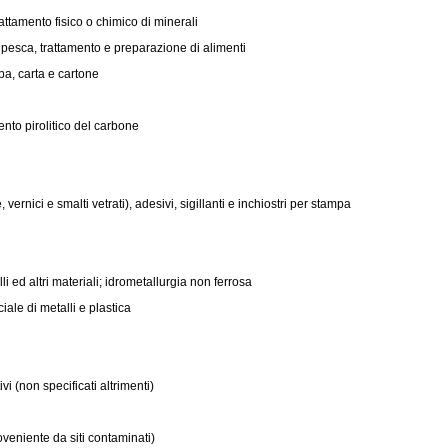
attamento fisico o chimico di minerali
 e pesca, trattamento e preparazione di alimenti
lpa, carta e cartone
mento pirolitico del carbone
vernici e smalti vetrati), adesivi, sigillanti e inchiostri per stampa
li ed altri materiali; idrometallurgia non ferrosa
iale di metalli e plastica
ivi (non specificati altrimenti)
oveniente da siti contaminati)