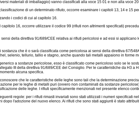
iversi materiali di imballaggio) vanno classificati alla voce 15 01 e non alla voce 20
ssificazione di un determinato rifiuto, occorre esaminare i capitoli 13, 14 e 15 per i
zando i codici di cui al capitolo 16.
itolo 16, occorre utilizzare il codice 99 (rifiuti non altrimenti specificati) precedut
i sensi della
direttiva 91/689/CEE
relativa ai rifiuti pericolosi e ad essi si applica
i sostanza che è o sarà classificata come pericolosa ai sensi della
direttiva 67/54
l, selenio, tellurio, tallio e stagno, anche quando tali metalli appaiono in forme m
 generico a sostanze pericolose, esso è classificato come pericoloso solo se le s
allegato III della
direttiva 91/689/CEE
del Consiglio. Per le caratteristiche da H3 a H8
 momento alcuna specifica.
onoscere che le caratteristiche delle leghe sono tali che la determinazione precisa
cazione per le leghe di metalli puri (ovvero non contaminati da sostanze pericolose). Ci
ficazione delle leghe. I rifiuti specificamente menzionati nel presente elenco cont
nti regole: per i rifiuti rimasti invariati sono stati utilizzati i numeri specificati
oni dopo l'adozione del nuovo elenco. Ai rifiuti che sono stati aggiunti è stato attr