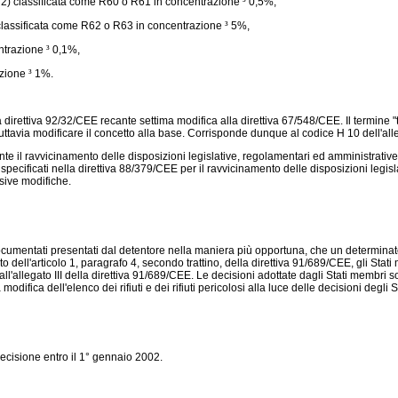
o 2) classificata come R60 o R61 in concentrazione
³
0,5%,
 classificata come R62 o R63 in concentrazione
³
5%,
ntrazione
³
0,1%,
azione
³
1%.
 la direttiva 92/32/CEE recante settima modifica alla
direttiva 67/548/CEE
. Il termine
ttavia modificare il concetto alla base. Corrisponde dunque al codice H 10 dell'alle
e il ravvicinamento delle disposizioni legislative, regolamentari ed amministrative re
 specificati nella
direttiva 88/379/CEE
per il ravvicinamento delle disposizioni legisl
ssive modifiche.
cumentati presentati dal detentore nella maniera più opportuna, che un determinato 
sto dell'articolo 1, paragrafo 4, secondo trattino, della
direttiva 91/689/CEE
, gli Stat
l'allegato III della
direttiva 91/689/CEE
. Le decisioni adottate dagli Stati membri
fica dell'elenco dei rifiuti e dei rifiuti pericolosi alla luce delle decisioni degli 
cisione entro il 1° gennaio 2002.