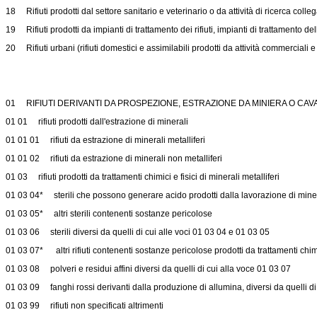
18 Rifiuti prodotti dal settore sanitario e veterinario o da attività di ricerca coll
19 Rifiuti prodotti da impianti di trattamento dei rifiuti, impianti di trattamento 
20 Rifiuti urbani (rifiuti domestici e assimilabili prodotti da attività commerciali e i
01 RIFIUTI DERIVANTI DA PROSPEZIONE, ESTRAZIONE DA MINIERA O CAV
01 01 rifiuti prodotti dall'estrazione di minerali
01 01 01 rifiuti da estrazione di minerali metalliferi
01 01 02 rifiuti da estrazione di minerali non metalliferi
01 03 rifiuti prodotti da trattamenti chimici e fisici di minerali metalliferi
01 03 04* sterili che possono generare acido prodotti dalla lavorazione di mine
01 03 05* altri sterili contenenti sostanze pericolose
01 03 06 sterili diversi da quelli di cui alle voci 01 03 04 e 01 03 05
01 03 07* altri rifiuti contenenti sostanze pericolose prodotti da trattamenti chimic
01 03 08 polveri e residui affini diversi da quelli di cui alla voce 01 03 07
01 03 09 fanghi rossi derivanti dalla produzione di allumina, diversi da quelli d
01 03 99 rifiuti non specificati altrimenti