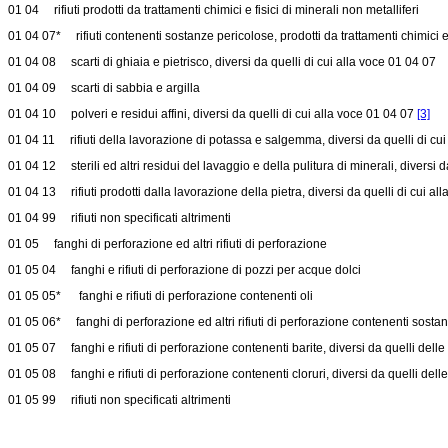
01 04 rifiuti prodotti da trattamenti chimici e fisici di minerali non metalliferi
01 04 07* rifiuti contenenti sostanze pericolose, prodotti da trattamenti chimici e 
01 04 08 scarti di ghiaia e pietrisco, diversi da quelli di cui alla voce 01 04 07
01 04 09 scarti di sabbia e argilla
01 04 10 polveri e residui affini, diversi da quelli di cui alla voce 01 04 07
[3]
01 04 11 rifiuti della lavorazione di potassa e salgemma, diversi da quelli di cu
01 04 12 sterili ed altri residui del lavaggio e della pulitura di minerali, diversi 
01 04 13 rifiuti prodotti dalla lavorazione della pietra, diversi da quelli di cui a
01 04 99 rifiuti non specificati altrimenti
01 05 fanghi di perforazione ed altri rifiuti di perforazione
01 05 04 fanghi e rifiuti di perforazione di pozzi per acque dolci
01 05 05* fanghi e rifiuti di perforazione contenenti oli
01 05 06* fanghi di perforazione ed altri rifiuti di perforazione contenenti sost
01 05 07 fanghi e rifiuti di perforazione contenenti barite, diversi da quelli dell
01 05 08 fanghi e rifiuti di perforazione contenenti cloruri, diversi da quelli del
01 05 99 rifiuti non specificati altrimenti