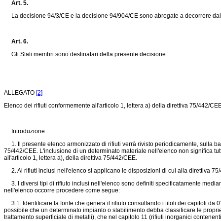
Art. 5.
La decisione 94/3/CE e la
decisione 94/904/CE
sono abrogate a decorrere dal
Art. 6.
Gli Stati membri sono destinatari della presente decisione.
ALLEGATO
[2]
Elenco dei rifiuti conformemente all'articolo 1, lettera a) della
direttiva 75/442/CE
Introduzione
1. Il presente elenco armonizzato di rifiuti verrà rivisto periodicamente, sulla bas
75/442/CEE
. L'inclusione di un determinato materiale nell'elenco non significa tut
all'articolo 1, lettera a), della
direttiva 75/442/CEE
.
2. Ai rifiuti inclusi nell'elenco si applicano le disposizioni di cui alla
direttiva 7
3. I diversi tipi di rifiuto inclusi nell'elenco sono definiti specificatamente mediant
nell'elenco occorre procedere come segue:
3.1. Identificare la fonte che genera il rifiuto consultando i titoli dei capitoli da 0
possibile che un determinato impianto o stabilimento debba classificare le proprie at
trattamento superficiale di metalli), che nel capitolo 11 (rifiuti inorganici contenent