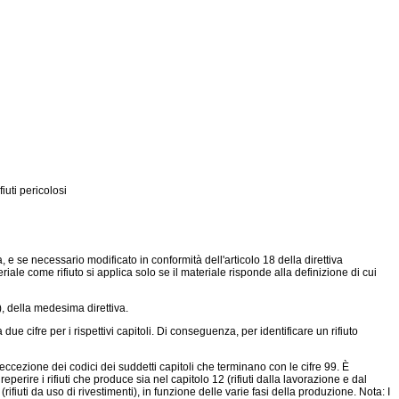
fiuti pericolosi
a, e se necessario modificato in conformità dell'articolo 18 della
direttiva
riale come rifiuto si applica solo se il materiale risponde alla definizione di cui
b), della medesima direttiva.
due cifre per i rispettivi capitoli. Di conseguenza, per identificare un rifiuto
ad eccezione dei codici dei suddetti capitoli che terminano con le cifre 99. È
erire i rifiuti che produce sia nel capitolo 12 (rifiuti dalla lavorazione e dal
rifiuti da uso di rivestimenti), in funzione delle varie fasi della produzione. Nota: I