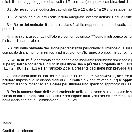
rifiuti di imballaggio oggetto di raccolta differenziata (comprese combinazioni di d
3.2. Se nessuno dei codici dei capitoli da 01 a 12 o da 17 a 20 si presta per la cla
3.3. Se nessuno di questi codici risulta adeguato, occorre definire il rifiuto utiliz
3.4. Se un determinato rifiuto non è classificabile neppure mediante i codici del cap
punto 1.
4. I rifiuti contrassegnati nell'elenco con un asterisco "*" sono rifiuti pericolosi a
l'articolo 1, paragrafo 5.
5. Ai fini della presente decisione per "sostanza pericolosa" si intende qualsias
composto di antimonio, arsenico, cadmio, cromo (VI), rame, piombo, mercurio, niche
6. Se un rifiuto è identificato come pericoloso mediante riferimento specifico o
al peso), tali da conferire al rifiuto in questione una o più delle proprietà di cui all'
H1, H2, H9, H12, H13 e H14 l'articolo 2 della presente decisione non prevede al
7. Come dichiarato in uno dei considerando della direttiva 99/45/CE, occorre ric
risultare impossibile: le disposizioni di cui all'articolo 2 non trovano dunque appli
membri si sono impegnati ad avviare per studiare uno specifico approccio di classi
8. Per la numerazione delle voci contenute nell'elenco sono stati applicate le segue
subito modifiche sono stati cancellati e rimangono inutilizzati per evitare confusi
nella decisione della Commissione 2000/532/CE.
Indice
Capitoli dell'elenco