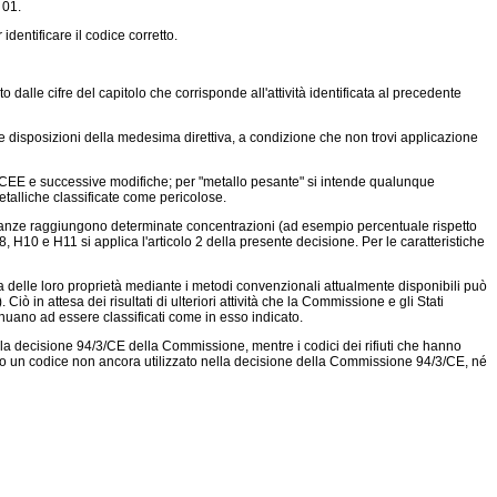
 01.
dentificare il codice corretto.
o dalle cifre del capitolo che corrisponde all'attività identificata al precedente
no le disposizioni della medesima direttiva, a condizione che non trovi applicazione
8/CEE
e successive modifiche; per "metallo pesante" si intende qualunque
etalliche classificate come pericolose.
ostanze raggiungono determinate concentrazioni (ad esempio percentuale rispetto
, H10 e H11 si applica l'articolo 2 della presente decisione. Per le caratteristiche
 delle loro proprietà mediante i metodi convenzionali attualmente disponibili può
ò in attesa dei risultati di ulteriori attività che la Commissione e gli Stati
inuano ad essere classificati come in esso indicato.
 nella decisione 94/3/CE della Commissione, mentre i codici dei rifiuti che hanno
ibuito un codice non ancora utilizzato nella decisione della Commissione 94/3/CE, né