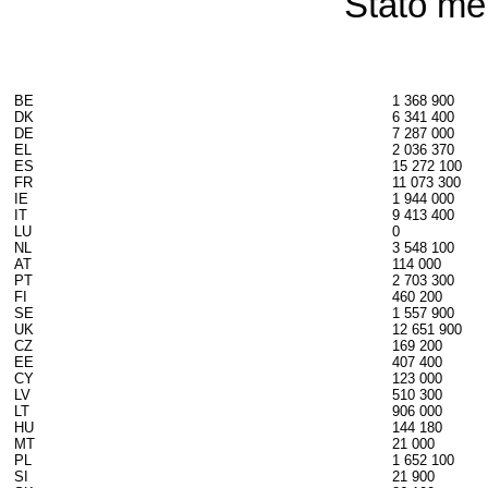
Stato m
BE
1 368 900
DK
6 341 400
DE
7 287 000
EL
2 036 370
ES
15 272 100
FR
11 073 300
IE
1 944 000
IT
9 413 400
LU
0
NL
3 548 100
AT
114 000
PT
2 703 300
FI
460 200
SE
1 557 900
UK
12 651 900
CZ
169 200
EE
407 400
CY
123 000
LV
510 300
LT
906 000
HU
144 180
MT
21 000
PL
1 652 100
SI
21 900