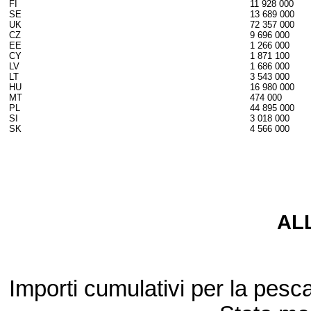
FI
11 928 000
SE
13 689 000
UK
72 357 000
CZ
9 696 000
EE
1 266 000
CY
1 871 100
LV
1 686 000
LT
3 543 000
HU
16 980 000
MT
474 000
PL
44 895 000
SI
3 018 000
SK
4 566 000
AL
Importi cumulativi per la pesca 