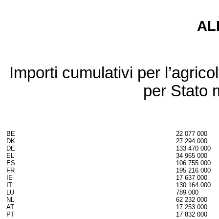
AL
Importi cumulativi per l’agricol
per Stato
BE
22 077 000
DK
27 294 000
DE
133 470 000
EL
34 965 000
ES
106 755 000
FR
195 216 000
IE
17 637 000
IT
130 164 000
LU
789 000
NL
62 232 000
AT
17 253 000
PT
17 832 000