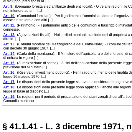
di sviluppo, predisposti ai [...]
Art. 9.
(Demanio forestale ed affittanze degli enti locali). - Oltre alle regioni, l
non inferiore ad anni [...]
Art. 10.
(Comunioni familiari). - Per il godimento, l'amministrazione e l'organizz
associate tra loro e con altri [...]
Art. 11.
(Patrimonio). - Il patrimonio antico delle comunioni è trascritto o intavolato
connesse.
Art. 12.
(Agevolazioni fiscali). - Nei territori montani i trasferimenti di proprietà a
diretto- [...]
Art. 13.
(Comuni montani del Mezzogiorno e del Centro-Nord). - I comuni dei territo
con decreto 30 giugno 1967, [...]
Art. 14.
(Carta della montagna). - Il Ministero dell'agricoltura e delle foreste, di 
di entrata in vigore [...]
Art. 15.
(Autorizzazione di spesa). - Ai fini dell'applicazione della presente legge,
previsione del Ministero [...]
Art. 16.
(Riserva di investimenti pubblici). - Per il raggiungimento delle finalità d
legge 16 maggio 1970, [...]
Art. 17.
Le disposizioni della presente legge si devono considerare integrative d
Art. 18.
Le disposizioni della presente legge sono applicabili anche alle regioni a
legge in base al disposto [...]
Art. 19.
Le regioni, per il periodo di preparazione dei piani zonali di cui all'arti
Comunità montane.
§ 41.1.41 - L. 3 dicembre 1971, n