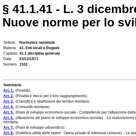
§ 41.1.41 - L. 3 dicembr
Nuove norme per lo svi
Settore:
Normativa nazionale
Materia:
41. Enti locali e Regioni
Capitolo:
41.1 disciplina generale
Data:
03/12/1971
Numero:
1102
Sommario
Art. 1.
(Finalità).
Art. 2.
(Finalità e mezzi per il loro raggiungimento).
Art. 3.
(Classifica e ripartizione dei territori montani).
Art. 4.
(Comunità montane).
Art. 5.
(Piani di sviluppo economico-sociale - Competenze per l'attuazione della
Art. 6.
(Attuazione del piano di sviluppo economico-sociale). - La realizzazione d
montana.
Art. 7.
(Piani di sviluppo urbanistico).
Art. 8.
(Pubblica utilità delle opere - Opere private di interesse comune). - Le o