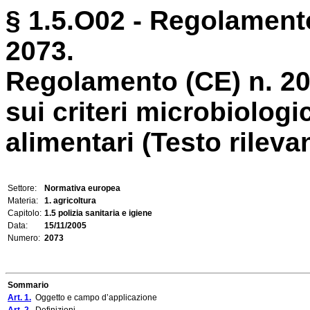
§ 1.5.O02 - Regolament
2073.
Regolamento (CE) n. 2
sui criteri microbiologic
alimentari (Testo rilevan
Settore:
Normativa europea
Materia:
1. agricoltura
Capitolo:
1.5 polizia sanitaria e igiene
Data:
15/11/2005
Numero:
2073
Sommario
Art. 1.
Oggetto e campo d’applicazione