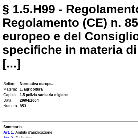
§ 1.5.H99 - Regolamento
Regolamento (CE) n. 85
europeo e del Consigli
specifiche in materia di 
[...]
Settore:
Normativa europea
Materia:
1. agricoltura
Capitolo:
1.5 polizia sanitaria e igiene
Data:
29/04/2004
Numero:
853
Sommario
Art. 1.
Ambito d'applicazione