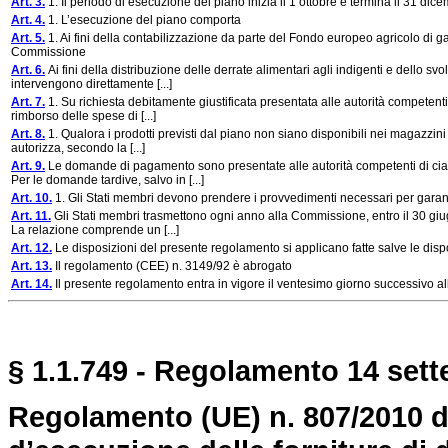
Art. 3.
1. Il periodo di esecuzione del piano inizia il 1 ottobre e termina il 31 di
Art. 4.
1. L’esecuzione del piano comporta
Art. 5.
1. Ai fini della contabilizzazione da parte del Fondo europeo agricolo di g
Commissione
Art. 6.
Ai fini della distribuzione delle derrate alimentari agli indigenti e dello sv
intervengono direttamente [...]
Art. 7.
1. Su richiesta debitamente giustificata presentata alle autorità competenti
rimborso delle spese di [...]
Art. 8.
1. Qualora i prodotti previsti dal piano non siano disponibili nei magazzini 
autorizza, secondo la [...]
Art. 9.
Le domande di pagamento sono presentate alle autorità competenti di cias
Per le domande tardive, salvo in [...]
Art. 10.
1. Gli Stati membri devono prendere i provvedimenti necessari per garan
Art. 11.
Gli Stati membri trasmettono ogni anno alla Commissione, entro il 30 giug
La relazione comprende un [...]
Art. 12.
Le disposizioni del presente regolamento si applicano fatte salve le di
Art. 13.
Il regolamento (CEE) n. 3149/92 è abrogato
Art. 14.
Il presente regolamento entra in vigore il ventesimo giorno successivo al
§ 1.1.749 - Regolamento 14 sett
Regolamento (UE) n. 807/2010 d