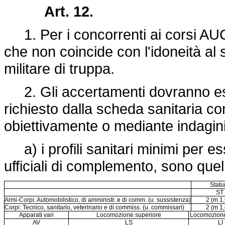
Art. 12.
1. Per i concorrenti ai corsi AUC è
che non coincide con l'idoneità al 
militare di truppa.
2. Gli accertamenti dovranno ess
richiesto dalla scheda sanitaria comp
obiettivamente o mediante indagini
a) i profili sanitari minimi per ess
ufficiali di complemento, sono quel
Statu
ST
Armi-Corpi: Automobilistico, di amministr. e di comm. (u. sussistenza)
2 (m 1
Corpi: Tecnico, sanitario, veterinario e di commiss. (u. commissari)
2 (m 1
Apparati vari
Locomozione superiore
Locomozione 
AV
LS
LI