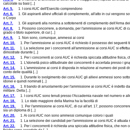
calcolate su basi [...]
Art. 5.
1. I corsi AUC dell'Esercito comprendono
Art. 6.
1. Gli aspiranti allievi ufficiali di complemento, all'atto in cui vengono so
o Corpo
Art. 7.
1. Gli aspiranti alla nomina a sottotenenti di complemento dell'Arma dei 
Art. 8.
1. Possono concorrere, a domanda, per l'ammissione ai corsi AUC di cui 
grado o titolo superiore, di cui [...]
Art. 9.
1. Non sono, comunque, ammessi ai corsi
Art. 10.
1. Per l'ammissione ai corsi AUC è richiesto il possesso dei seguenti tit
Art. 11.
1. La selezione per i concorrenti all'ammissione ai corsi AUC si effettua t
dimostrate durante [...]
Art. 12.
1. Per i concorrenti ai corsi AUC è richiesta spiccata attitudine fisica, c
Art. 13.
1. L'idoneità psico-attitudinale dei concorrenti è accertata presso i gr
Art. 14.
1. L'ammissione ai corsi è disposta in relazione al numero dei posti dis
conto delle qualità [...]
Art. 15.
1. Durante lo svolgimento dei corsi AUC gli allievi ammessi sono sotto
idonei e quindi nominati [...]
Art. 16.
1. Il bando di arruolamento per l'ammissione ai corsi AUC è indetto dal Mi
militare. Della [...]
Art. 17.
1. I corsi AUC sono tenuti presso l'Accademia navale nel numero e alle d
Art. 18.
1. Lo stato maggiore della Marina ha la facoltà di
Art. 19.
1. Per l'ammissione ai corsi AUC, di cui all'art. 17, possono concorrere 
sia un diploma di [...]
Art. 20.
1. Ai corsi AUC non sono ammessi comunque coloro i quali
Art. 21.
1. La selezione dei candidati per l'ammissione ai corsi AUC è attuata sull
Art. 22.
1. Per i concorrenti è richiesta una spiccata attitudine fisica, che non co