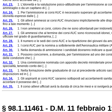
fisiche sono accertate da [...]
Art. 23.
1. L'idoneità e la valutazione psico-attitudinale per l'ammissione ai c
ammiraglio o da un capitano di [...]
Art. 24.
1. Per l'ammissione ai corsi AUC è necessario superare gli accertamenti san
idoneità espressi dalle [...]
Art. 25.
1. Gli allievi ammessi ai corsi AUC rinunciano implicitamente alle dispen
fino a tale momento. [...]
Art. 26.
1. I non ammessi ai corsi, coloro che ne sono allontanati per inidoneità
Art. 27.
1. Gli ammessi che al termine dei corsi AUC sono riconosciuti idonei,
ufficiale nel grado di guardiamarina, [...]
Art. 28.
1. Il numero e le sedi dei corsi AUC e la ripartizione dei giovani da am
Art. 29.
1. I corsi AUC per la nomina a sottotenente dell'Aeronautica militare (A.M.
Art. 30.
1. Nella domanda di ammissione i candidati dovranno indicare a quale d
Art. 31.
1. Possono concorrere, a domanda, per l'ammissione ad uno dei corsi AUC pe
delle condizioni che [...]
Art. 32.
1. Una commissione nominata con apposito decreto ministeriale provvederà
specialità, tenendo conto dei [...]
Art. 33.
1. Nella formazione delle graduatorie di cui al precedente articolo sarà 
disposizioni ed in [...]
Art. 34.
1. Gli aspiranti ai corsi AUC saranno sottoposti ad accertamenti sanitari 
accertare il possesso dei [...]
Art. 35.
1. Il corso allievi ufficiali avrà la durata di circa tre mesi e si svolgerà
§ 98.1.11461 - D.M. 11 febbraio 1