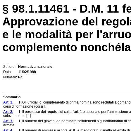
§ 98.1.11461 - D.M. 11 f
Approvazione del regol
e le modalità per l'arruo
complemento nonchéla du
Settore:
Normativa nazionale
Data:
11/02/1988
Numero:
62
Sommario
Art. 1.
1. Gli ufficiali di complemento di prima nomina sono reclutati a domanda t
corsi di formazione (corsi [...]
Art. 2.
1. Il possesso dei requisiti di cui all'art. 1 è accertato per l'ammissione a
selezione e le [...]
Art. 3.
1. Il numero dei giovani da nominare sottotenenti o guardiamarina di com
armata
Art. 4.
1. Il numero di ammessi ai corsi AUC è maggiorato, rispetto all'entità di cu