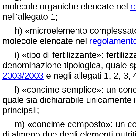
molecole organiche elencate nel
r
nell'allegato 1;
h) «microelemento complessato»:
molecole elencate nel
regolamento
i) «tipo di fertilizzante»: fertili
denominazione tipologica, quale s
2003/2003
e negli allegati 1, 2, 3, 
l) «concime semplice»: un concime
quale sia dichiarabile unicamente il 
principali;
m) «concime composto»: un concime
di almeno due degli elementi nutriti