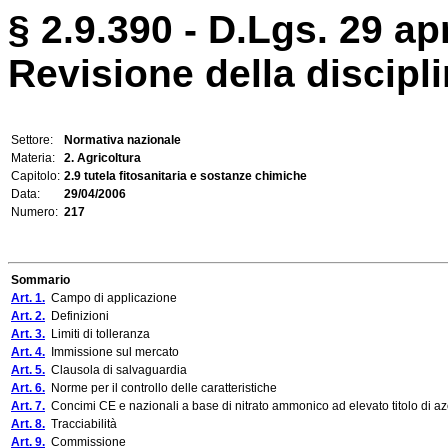
§ 2.9.390 - D.Lgs. 29 apr
Revisione della disciplin
Settore:
Normativa nazionale
Materia:
2. Agricoltura
Capitolo:
2.9 tutela fitosanitaria e sostanze chimiche
Data:
29/04/2006
Numero:
217
Sommario
Art. 1.
Campo di applicazione
Art. 2.
Definizioni
Art. 3.
Limiti di tolleranza
Art. 4.
Immissione sul mercato
Art. 5.
Clausola di salvaguardia
Art. 6.
Norme per il controllo delle caratteristiche
Art. 7.
Concimi CE e nazionali a base di nitrato ammonico ad elevato titolo di az
Art. 8.
Tracciabilità
Art. 9.
Commissione