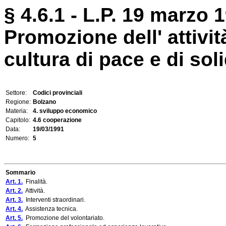
§ 4.6.1 - L.P. 19 marzo 1
Promozione dell' attivit
cultura di pace e di soli
Settore:
Codici provinciali
Regione:
Bolzano
Materia:
4. sviluppo economico
Capitolo:
4.6 cooperazione
Data:
19/03/1991
Numero:
5
Sommario
Art. 1.
Finalità.
Art. 2.
Attività.
Art. 3.
Interventi straordinari.
Art. 4.
Assistenza tecnica.
Art. 5.
Promozione del volontariato.