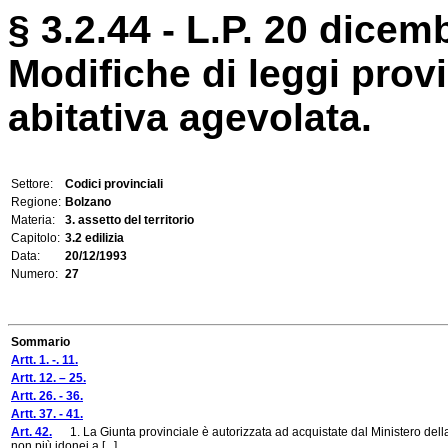
§ 3.2.44 - L.P. 20 dicem
Modifiche di leggi provin
abitativa agevolata.
Settore:
Codici provinciali
Regione:
Bolzano
Materia:
3. assetto del territorio
Capitolo:
3.2 edilizia
Data:
20/12/1993
Numero:
27
Sommario
Artt. 1. -. 11.
Artt. 12. – 25.
Artt. 26. - 36.
Artt. 37. - 41.
Art. 42.
1. La Giunta provinciale è autorizzata ad acquistate dal Ministero della 
non più idonei a [...]