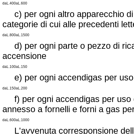
da
L.
400
a
L.
600
c) per ogni altro apparecchio di
categorie di cui alle precedenti lett
da
L.
800
a
L.
1500
d) per ogni parte o pezzo di rica
accensione
da
L.
100
a
L.
150
e) per ogni accendigas per uso
da
L.
150
a
L.
200
f) per ogni accendigas per uso 
annesso a fornelli e forni a gas pe
da
L.
600
a
L.
1000
L'avvenuta corresponsione dell'