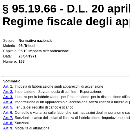
§ 95.19.66 - D.L. 20 apri
Regime fiscale degli a
Settore:
Normativa nazionale
Materia:
95. Tributi
Capitolo:
95.19 imposta di fabbricazione
Data:
20/04/1971
Numero:
163
Sommario
Art. 1.
Imposta di fabbricazione sugli apparecchi di accensione
Art. 2.
Importazione - Sovraimposta di confine – Esportazione.
Art. 3.
Licenza per la fabbricazione, per l'importazione, per la distribuzione all'in
Art. 4.
Importazione di un apparecchio di accensione senza licenza a mezzo di 
Art. 5.
Tenuta del registro di carico e scarico.
Art. 6.
Controllo e vigilanza sulle fabbriche, sui magazzini degli importatori e sugl
Art. 7.
Sanzioni a carico dei titolari di licenza di fabbricazione, importazione, dis
Art. 8.
Sanzioni.
Art. 9.
Modalità di attuazione.