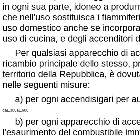
in ogni sua parte, idoneo a produr
che nell'uso sostituisca i fiammife
uso domestico anche se incorporati
uso di cucina, e degli accenditori 
Per qualsiasi apparecchio di acc
ricambio principale dello stesso, pr
territorio della Repubblica, è dovut
nelle seguenti misure:
a) per ogni accendisigari per au
da
L.
300
a
L.
600
b) per ogni apparecchio di accens
l'esaurimento del combustibile imm