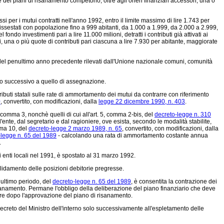
e dei piani di risanamento competono, oltre agli oneri finanziari accessori, una o
 per i mutui contratti nell'anno 1992, entro il limite massimo di lire 1.743 per
on dissestati con popolazione fino a 999 abitanti, da 1.000 a 1.999, da 2.000 a 2.999,
do investimenti pari a lire 11.000 milioni, detratti i contributi già attivati ai
i, una o più quote di contributi pari ciascuna a lire 7.930 per abitante, maggiorate
i del penultimo anno precedente rilevati dall'Unione nazionale comuni, comunità
zio successivo a quello di assegnazione.
buti statali sulle rate di ammortamento dei mutui da contrarre con riferimento
0
, convertito, con modificazioni, dalla
legge 22 dicembre 1990, n. 403
.
l comma 3, nonchè quelli di cui all'art. 5, comma 2-bis, del
decreto-legge n. 310
ente, dal segretario e dal ragioniere, ove esista, secondo le modalità stabilite,
omma 10, del
decreto-legge 2 marzo 1989, n. 65
, convertito, con modificazioni, dalla
-legge n. 65 del 1989
- calcolando una rata di ammortamento costante annua
.
gli enti locali nel 1991, è spostato al 31 marzo 1992.
olidamento delle posizioni debitorie pregresse.
, ultimo periodo, del
decreto-legge n. 65 del 1989
, è consentita la contrazione dei
risanamento. Permane l'obbligo della deliberazione del piano finanziario che deve
rare dopo l'approvazione del piano di risanamento.
ecreto del Ministro dell'interno solo successivamente all'espletamento delle