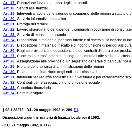
Art. 17.
Esecuzione forzata a danno degli enti locali
Art. 18.
Servizi assistenziali
Art. 19.
Interventi a favore delle aziende di soggiorno, delle regioni a statuto o
Art. 20.
Servizio informativo telematico
Art. 21.
Proroga dei termini
Art. 22.
Lavoro straordinario dei dipendenti comunali in occasione di consultazion
Art. 23.
Servizio di mensa nelle scuole
Art. 24.
Disposizioni in materia di pensioni dirette e di reversibilità nonchè di lo
Art. 25.
Disposizioni in materia di riscatto e di ricongiunzione di periodi assicurat
Art. 26.
Regime previdenziale ed assitenziale dei contratti d'opera o per prestaz
Art. 27.
Concorso per trasferimento dei segretari comunali alle sedi della classe
Art. 28.
Assegnazione alle province di un segretario generale di pari qualifica
Art. 29.
Ripiano dei disavanzi di amministrazione delle regioni
Art. 30.
Risanamento finanziario degli enti locali dissestati
Art. 31.
Interventi per l'edilizia scolastica e universitaria e per l'arredamento sco
Art. 32.
Contributi per le associazioni di promozione sociale
Art. 33.
Copertura finanziaria
Art. 34.
Entrata in vigore
§ 98.1.28273 - D.L. 20 maggio 1992, n. 289
[1]
.
Disposizioni urgenti in materia di finanza locale per il 1992.
(G.U. 21 maggio 1992, n. 117)