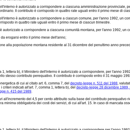
o dell'interno è autorizzato a corrispondere a ciascuna amministrazione provinciale, p
dinario. Il contributo è corrisposto in quattro rate uguali entro il primo mese di cia
o dell'interno è autorizzato a corrispondere a ciascun comune, per l'anno 1992, un co
rrisposto in quattro rate uguali entro il primo mese di ciascun trimestre.
no è autorizzato a corrispondere a ciascuna comunità montana, per l'anno 1992, un con
, da erogarsi entro il primo mese dell'anno;
one alla popolazione montana residente al 31 dicembre del penultimo anno precede
a 1, lettera b), il Ministero dell'interno è autorizzato a corrispondere, per l'anno 1
llo stesso contributo perequativo. Il contributo è corrisposto entro il 31 maggio 199
ergetica di cui al citato art. 6, comma 7, del
decreto-legge n. 511 del 1988
, valuta
criteri indicati all'art. 7, comma 1, lettera b), del
decreto-legge 28 dicembre 1989, 
egge n. 415 del 1989
.
all'incremento del 4,5 per cento attribuito sulla base del contributo perequativo ri
ra minima obbligatoria dei costi dei servizi, di cui all'art. 15. In caso di mancata os
1, lettera b), il Ministero dell'interno è autorizzato a corrispondere per l'anno 1992