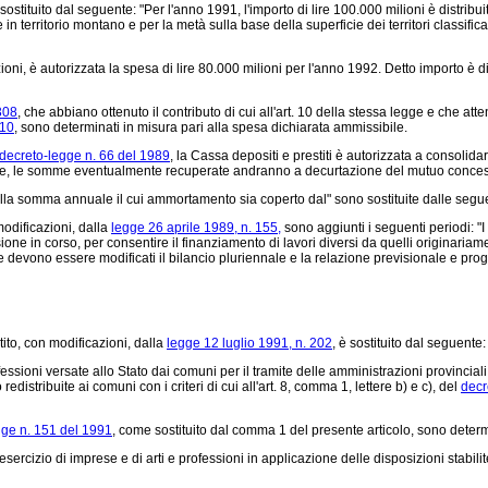
sostituito dal seguente: "Per l'anno 1991, l'importo di lire 100.000 milioni è distrib
n territorio montano e per la metà sulla base della superficie dei territori classifi
ni, è autorizzata la spesa di lire 80.000 milioni per l'anno 1992. Detto importo è dis
308
, che abbiano ottenuto il contributo di cui all'art. 10 della stessa legge e che att
 10
, sono determinati in misura pari alla spesa dichiarata ammissibile.
decreto-legge n. 66 del 1989
, la Cassa depositi e prestiti è autorizzata a consolid
iente, le somme eventualmente recuperate andranno a decurtazione del mutuo conce
"alla somma annuale il cui ammortamento sia coperto dal" sono sostituite dalle seguen
modificazioni, dalla
legge 26 aprile 1989, n. 155,
sono aggiunti i seguenti periodi: "
one in corso, per consentire il finanziamento di lavori diversi da quelli originariament
te devono essere modificati il bilancio pluriennale e la relazione previsionale e pr
tito, con modificazioni, dalla
legge 12 luglio 1991, n. 202
, è sostituito dal seguente:
sioni versate allo Stato dai comuni per il tramite delle amministrazioni provinciali, d
distribuite ai comuni con i criteri di cui all'art. 8, comma 1, lettere b) e c), del
decr
gge n. 151 del 1991
, come sostituito dal comma 1 del presente articolo, sono determina
rcizio di imprese e di arti e professioni in applicazione delle disposizioni stabilite