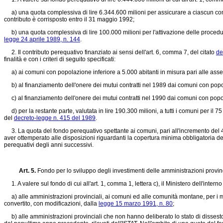
a) una quota complessiva di lire 6.344.600 milioni per assicurare a ciascun comu
contributo è corrisposto entro il 31 maggio 1992;
b) una quota complessiva di lire 100.000 milioni per l'attivazione delle procedure
legge 24 aprile 1989, n. 144
.
2. Il contributo perequativo finanziato ai sensi dell'art. 6, comma 7, del citato
de
finalità e con i criteri di seguito specificati:
a) ai comuni con popolazione inferiore a 5.000 abitanti in misura pari alle assegn
b) al finanziamento dell'onere dei mutui contratti nel 1989 dai comuni con popola
c) al finanziamento dell'onere dei mutui contratti nel 1990 dai comuni con popolaz
d) per la restante parte, valutata in lire 190.300 milioni, a tutti i comuni per il 75 p
del
decreto-legge n. 415 del 1989
.
3. La quota del fondo perequativo spettante ai comuni, pari all'incremento del 4,5
aver ottemperato alle disposizioni riguardanti la copertura minima obbligatoria dei 
perequativi degli anni successivi.
Art. 5.
Fondo per lo sviluppo degli investimenti delle amministrazioni provinci
1. A valere sul fondo di cui all'art. 1, comma 1, lettera c), il Ministero dell'inte
a) alle amministrazioni provinciali, ai comuni ed alle comunità montane, per i mutu
convertito, con modificazioni, dalla
legge 15 marzo 1991, n. 80
;
b) alle amministrazioni provinciali che non hanno deliberato lo stato di dissesto f