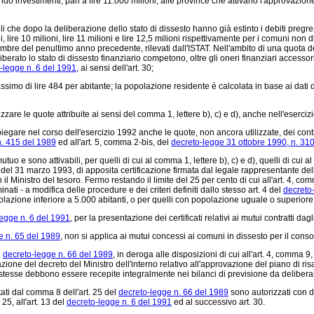
ndo investimenti, pari a lire 11.000 milioni, alle province che attivano l'approvazion
che dopo la deliberazione dello stato di dissesto hanno già estinto i debiti pregressi
ioni, lire 10 milioni, lire 11 milioni e lire 12,5 milioni rispettivamente per i comuni n
e del penultimo anno precedente, rilevati dall'ISTAT. Nell'ambito di una quota del fon
berato lo stato di dissesto finanziario competono, oltre gli oneri finanziari accessor
-legge n. 6 del 1991
, ai sensi dell'art. 30;
assimo di lire 484 per abitante; la popolazione residente è calcolata in base ai dat
re le quote attribuite ai sensi del comma 1, lettere b), c) e d), anche nell'eserci
re nel corso dell'esercizio 1992 anche le quote, non ancora utilizzate, dei contri
n. 415 del 1989
ed all'art. 5, comma 2-bis, del
decreto-legge 31 ottobre 1990, n. 31
o e sono attivabili, per quelli di cui al comma 1, lettere b), c) e d), quelli di cui a
del 31 marzo 1993, di apposita certificazione firmata dal legale rappresentante dell'
 il Ministro del tesoro. Fermo restando il limite del 25 per cento di cui all'art. 4, c
inati - a modifica delle procedure e dei criteri definiti dallo stesso art. 4 del
decreto
polazione inferiore a 5.000 abitanti, o per quelli con popolazione uguale o superiore
egge n. 6 del 1991
, per la presentazione dei certificati relativi ai mutui contratti da
e n. 65 del 1989
, non si applica ai mutui concessi ai comuni in dissesto per il cons
l
decreto-legge n. 66 del 1989
, in deroga alle disposizioni di cui all'art. 4, comma 9
azione del decreto del Ministro dell'interno relativo all'approvazione del piano di 
ni stesse debbono essere recepite integralmente nei bilanci di previsione da delibe
tati dal comma 8 dell'art. 25 del
decreto-legge n. 66 del 1989
sono autorizzati con d
25, all'art. 13 del
decreto-legge n. 6 del 1991
ed al successivo art. 30.