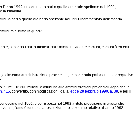
er l'anno 1992, un contributo pari a quello ordinario spettante nel 1991,
scun trimestre.
ntributo pari a quello ordinario spettante nel 1991 incrementato dell'importo
tributo distinto in quote:
nte, secondo i dati pubblicati dall'Unione nazionale comuni, comunità ed enti
992, a ciascuna amministrazione provinciale, un contributo pari a quello perequativo
2.
to in lire 102.200 milioni, è attribuito alle amministrazioni provinciali dopo che le
n. 415
, convertito, con modificazioni, dalla
legge 28 febbraio 1990, n. 38
, e per il
conosciuto nel 1991, è corrisposta nel 1992 a titolo provvisorio in attesa che
servanza, l'ente è tenuto alla restituzione delle somme relative all'anno 1992,
: