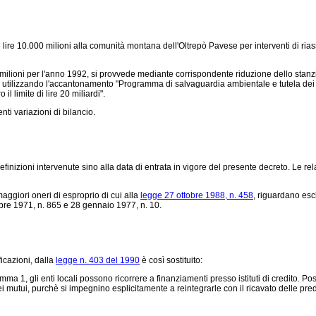
re 10.000 milioni alla comunità montana dell'Oltrepò Pavese per interventi di riasset
milioni per l'anno 1992, si provvede mediante corrispondente riduzione dello stanzia
e utilizzando l'accantonamento "Programma di salvaguardia ambientale e tutela dei pa
il limite di lire 20 miliardi".
nti variazioni di bilancio.
 definizioni intervenute sino alla data di entrata in vigore del presente decreto. Le
ggiori oneri di esproprio di cui alla
legge 27 ottobre 1988, n. 458
, riguardano esc
tobre 1971, n. 865 e 28 gennaio 1977, n. 10.
icazioni, dalla
legge n. 403 del 1990
è così sostituito:
1, gli enti locali possono ricorrere a finanziamenti presso istituti di credito. Poss
dei mutui, purchè si impegnino esplicitamente a reintegrarle con il ricavato delle pred