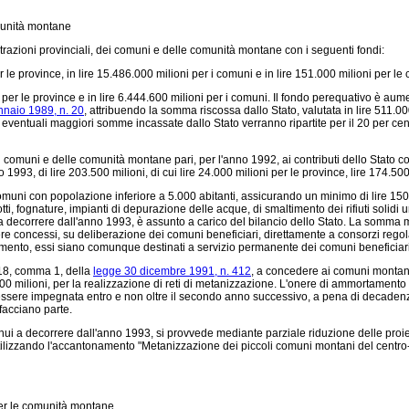
munità montane
razioni provinciali, dei comuni e delle comunità montane con i seguenti fondi:
 le province, in lire 15.486.000 milioni per i comuni e in lire 151.000 milioni per l
r le province e in lire 6.444.600 milioni per i comuni. Il fondo perequativo è aumen
nnaio 1989, n. 20
, attribuendo la somma riscossa dallo Stato, valutata in lire 511.00
eventuali maggiori somme incassate dallo Stato verranno ripartite per il 20 per cent
 comuni e delle comunità montane pari, per l'anno 1992, ai contributi dello Stato c
 1993, di lire 203.500 milioni, di cui lire 24.000 milioni per le province, lire 174.5
muni con popolazione inferiore a 5.000 abitanti, assicurando un minimo di lire 150 m
, fognature, impianti di depurazione delle acque, di smaltimento dei rifiuti solidi urban
ni a decorrere dall'anno 1993, è assunto a carico del bilancio dello Stato. La somm
concessi, su deliberazione dei comuni beneficiari, direttamente a consorzi regolarme
altimento, essi siano comunque destinati a servizio permanente dei comuni beneficiari
 18, comma 1, della
legge 30 dicembre 1991, n. 412
, a concedere ai comuni montani
0 milioni, per la realizzazione di reti di metanizzazione. L'onere di ammortamento dei
essere impegnata entro e non oltre il secondo anno successivo, a pena di decaden
facciano parte.
i a decorrere dall'anno 1993, si provvede mediante parziale riduzione delle proiezio
 utilizzando l'accantonamento "Metanizzazione dei piccoli comuni montani del centro-
 per le comunità montane