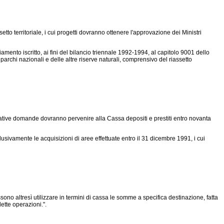
to territoriale, i cui progetti dovranno ottenere l'approvazione dei Ministri
mento iscritto, ai fini del bilancio triennale 1992-1994, al capitolo 9001 dello
rchi nazionali e delle altre riserve naturali, comprensivo del riassetto
 relative domande dovranno pervenire alla Cassa depositi e prestiti entro novanta
lusivamente le acquisizioni di aree effettuate entro il 31 dicembre 1991, i cui
ono altresì utilizzare in termini di cassa le somme a specifica destinazione, fatta
ette operazioni.".