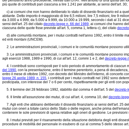
del penultimo anno precedente, rilevati dall'ISTAT. Nell'ambito di una quota del fo
più quote di contributi pari ciascuna a lire 1.241 per abitante, ai sensi dell'art. 30;
c) ai comuni che non hanno deliberato lo stato di dissesto finanziario ed a quelli 
abitante. Detto importo è maggiorato di lire 6,5 milioni, lire 7,5 milioni, lire 9 mil
da 3.000 a 4.999, da 5.000 a 9.999, da 10.000 a 19.999, secondo i dati al 31 dicembr
sensi dell'art. 25 del citato
decreto-legge n. 66 del 1989
, ai comuni che hanno deli
ciascuna delle quote fisse previste all'art. 5, comma 1, lettera c), del citato
decreto
d) alle comunità montane, per i mutui contratti nell'anno 1992, entro il limite m
ed enti montani (UNCEM).
2. Le amministrazioni provinciali, i comuni e le comunità montane possono utilizza
3. Le amministrazioni provinciali, i comuni e le comunità montane possono impiega
agli esercizi 1988, 1989 e 1990, di cui all'art. 12, commi 1 e 2, del
decreto-legge 
4. I contributi sono corrisposti per il solo periodo di ammortamento di ciascun mutu
del 1990
, con la presentazione, entro il termine perentorio, a pena di decadenza, 
entro il mese di ottobre 1992, con decreto del Ministro dell'interno, di concerto con
legge 26 aprile 1989, n. 155
, i contributi per i mutui contratti nel 1992 sono determ
posticipata, con interesse del 7 o 6 per cento, rispettivamente per gli enti con po
5. Il termine del 28 febbraio 1992, stabilito dal comma 4 dell'art. 5 del
decreto-l
6. Il limite all'assunzione dei mutui, di cui all'art. 4, comma 10, del
decreto-legg
7. Agli enti che abbiano deliberato il dissesto finanziario ai sensi dell'art. 25 de
mutui con oneri a totale carico dello Stato o delle regioni, anche prima dell'eman
contenere le sole previsioni di spesa relative agli oneri di gestione. Le previsio
8. I mutui previsti per il risanamento della situazione debitoria degli enti disses
procedure di mobilità del personale in esubero di cui al comma 5 dello stesso art. 