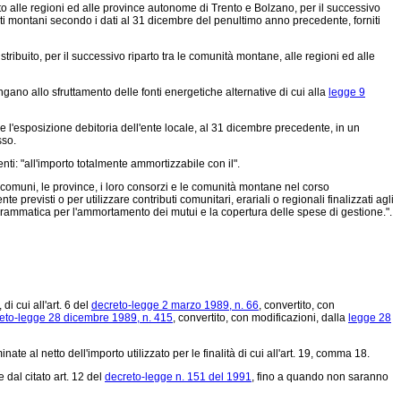
uito alle regioni ed alle province autonome di Trento e Bolzano, per il successivo
cati montani secondo i dati al 31 dicembre del penultimo anno precedente, forniti
tribuito, per il successivo riparto tra le comunità montane, alle regioni ed alle
engano allo sfruttamento delle fonti energetiche alternative di cui alla
legge 9
are l'esposizione debitoria dell'ente locale, al 31 dicembre precedente, in un
sso.
ti: "all'importo totalmente ammortizzabile con il".
I comuni, le province, i loro consorzi e le comunità montane nel corso
e previsti o per utilizzare contributi comunitari, erariali o regionali finalizzati agli
ogrammatica per l'ammortamento dei mutui e la copertura delle spese di gestione.".
i cui all'art. 6 del
decreto-legge 2 marzo 1989, n. 66
, convertito, con
eto-legge 28 dicembre 1989, n. 415
, convertito, con modificazioni, dalla
legge 28
te al netto dell'importo utilizzato per le finalità di cui all'art. 19, comma 18.
 dal citato art. 12 del
decreto-legge n. 151 del 1991
, fino a quando non saranno