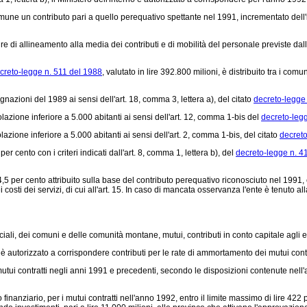
ne un contributo pari a quello perequativo spettante nel 1991, incrementato dell'im
 di allineamento alla media dei contributi e di mobilità del personale previste dall
creto-legge n. 511 del 1988
, valutato in lire 392.800 milioni, è distribuito tra i co
azioni del 1989 ai sensi dell'art. 18, comma 3, lettera a), del citato
decreto-legge
zione inferiore a 5.000 abitanti ai sensi dell'art. 12, comma 1-bis del
decreto-leg
ione inferiore a 5.000 abitanti ai sensi dell'art. 2, comma 1-bis, del citato
decreto
er cento con i criteri indicati dall'art. 8, comma 1, lettera b), del
decreto-legge n. 4
 per cento attribuito sulla base del contributo perequativo riconosciuto nel 1991, è 
costi dei servizi, di cui all'art. 15. In caso di mancata osservanza l'ente è tenuto a
ali, dei comuni e delle comunità montane, mutui, contributi in conto capitale agli ent
rno è autorizzato a corrispondere contributi per le rate di ammortamento dei mutui con
i contratti negli anni 1991 e precedenti, secondo le disposizioni contenute nell'art.
inanziario, per i mutui contratti nell'anno 1992, entro il limite massimo di lire 42