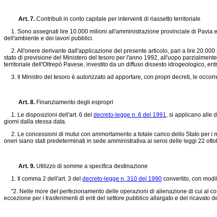
Art. 7.
Contributi in conto capitale per interventi di riassetto territoriale
1. Sono assegnati lire 10.000 milioni all'amministrazione provinciale di Pavia e li
dell'ambiente e dei lavori pubblici.
2. All'onere derivante dall'applicazione del presente articolo, pari a lire 20.000 
stato di previsione del Ministero del tesoro per l'anno 1992, all'uopo parzialment
territoriale dell'Oltrepò Pavese, investito da un diffuso dissesto idrogeologico, entro 
3. Il Ministro del tesoro è autorizzato ad apportare, con propri decreti, le occorre
Art. 8.
Finanziamento degli espropri
1. Le disposizioni dell'art. 6 del
decreto-legge n. 6 del 1991
, si applicano alle
giorni dalla stessa data.
2. Le concessioni di mutui con ammortamento a totale carico dello Stato per i ma
oneri siano stati predeterminati in sede amministrativa ai sensi delle leggi 22 ot
Art. 9.
Utilizzo di somme a specifica destinazione
1. Il comma 2 dell'art. 3 del
decreto-legge n. 310 del 1990
convertito, con modif
"2. Nelle more del perfezionamento delle operazioni di alienazione di cui al comma 
eccezione per i trasferimenti di enti del settore pubblico allargato e del ricavato 