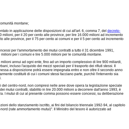
e comunità montane;
tato in applicazione delle disposizioni di cui all'art. 6, comma 7, del
decreto-
0 milioni, per il 20 per cento alle province, per lire 16.000 milioni ad incremento
o alle province, per il 75 per cento ai comuni e per il 5 per cento ad incremento
oncessi per l'ammortamento dei mutui contratti a tutto il 31 dicembre 1991,
00 milioni per i comuni e lire 5.000 milioni per le comunità montane.
ilioni annui ad ogni ente, fino ad un importo complessivo di lire 900 miliardi,
i, incluso l'acquisto dei mezzi speciali per il trasporto dei rifiuti stessi. Il
a messa a disposizione potrà essere impegnata entro e non oltre il secondo anno
nte costituiti di cui i comuni stessi facciano parte, purchè l'intervento sia
.
 del centro-nord, non compresi nelle aree dove opera la legislazione speciale
 mutui contratti, stabilito in lire 20.000 milioni a decorrere dall'anno 1993, è
za. I mutui di cui al presente comma possono essere concessi, su deliberazione
ni dello stanziamento iscritto, ai fini del bilancio triennale 1992-94, al capitolo
nord (rate ammortamento mutui)". Il Ministro del tesoro è autorizzato ad