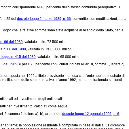
porto corrispondente al 4,5 per cento dello stesso contributo perequativo. Il
'art. 25 del
decreto-legge 2 marzo 1989, n. 66
, convertito, con modificazioni, dalla
muni, dopo che le relative somme sono state acquisite al bilancio dello Stato, per le
 n. 66 del 1989
, valutate in lire 72.500 milioni;
ge n. 66 del 1989
, valutato in lire 65.000 milioni;
-legge n. 415 del 1989
, valutato in lire 65.000 milioni;
15 del 1989
, e per il 25 per cento con i criteri indicati all'art. 8, comma 1, lettera c),
corrisposta nel 1992 a titolo provvisorio in attesa che l'ente abbia dimostrato di
lla restituzione delle somme relative all'anno 1992, mediante trattenuta sui fondi
i locali ed investimenti degli enti locali
tratti per investimento, calcolati come segue:
 5, comma 1, lettere a), b), c) e d), del
decreto-legge 12 gennaio 1991, n. 6
,
2 per abitante; la popolazione residente è computata in base ai dati al 31 dicembre