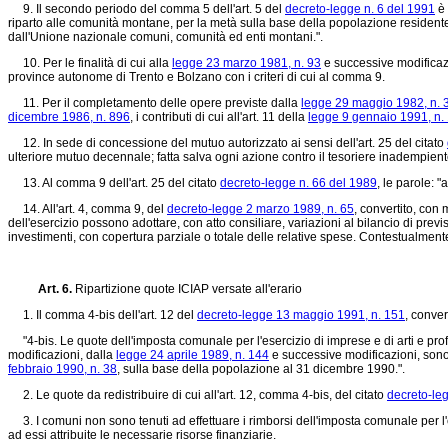
9. Il secondo periodo del comma 5 dell'art. 5 del
decreto-legge n. 6 del 1991
è 
riparto alle comunità montane, per la metà sulla base della popolazione residente i
dall'Unione nazionale comuni, comunità ed enti montani.".
10. Per le finalità di cui alla
legge 23 marzo 1981, n. 93
e successive modificazio
province autonome di Trento e Bolzano con i criteri di cui al comma 9.
11. Per il completamento delle opere previste dalla
legge 29 maggio 1982, n. 
dicembre 1986, n. 896
, i contributi di cui all'art. 11 della
legge 9 gennaio 1991, n.
12. In sede di concessione del mutuo autorizzato ai sensi dell'art. 25 del citato
ulteriore mutuo decennale; fatta salva ogni azione contro il tesoriere inademp
13. Al comma 9 dell'art. 25 del citato
decreto-legge n. 66 del 1989
, le parole: 
14. All'art. 4, comma 9, del
decreto-legge 2 marzo 1989, n. 65
, convertito, con 
dell'esercizio possono adottare, con atto consiliare, variazioni al bilancio di previsi
investimenti, con copertura parziale o totale delle relative spese. Contestualmen
Art. 6.
Ripartizione quote ICIAP versate all'erario
1. Il comma 4-bis dell'art. 12 del
decreto-legge 13 maggio 1991, n. 151
, conver
"4-bis. Le quote dell'imposta comunale per l'esercizio di imprese e di arti e profes
modificazioni, dalla
legge 24 aprile 1989, n. 144
e successive modificazioni, sono re
febbraio 1990, n. 38
, sulla base della popolazione al 31 dicembre 1990.".
2. Le quote da redistribuire di cui all'art. 12, comma 4-bis, del citato
decreto-le
3. I comuni non sono tenuti ad effettuare i rimborsi dell'imposta comunale per l'ese
ad essi attribuite le necessarie risorse finanziarie.