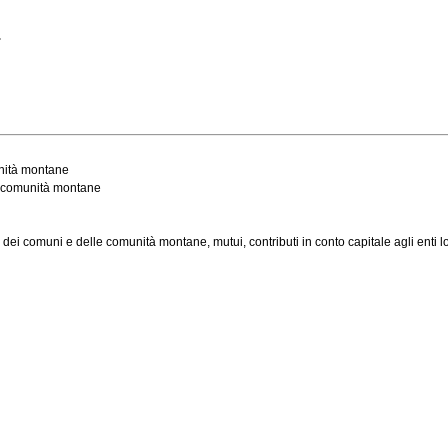
.
unità montane
le comunità montane
dei comuni e delle comunità montane, mutui, contributi in conto capitale agli enti loc