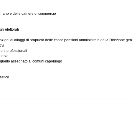
rdinario e delle camere di commercio
i elettorali
cazioni di alloggi di proprietà delle casse pensioni amministrate dalla Direzione gene
ivi
ioni professionali
 terza
 a quello assegnato ai comuni capoluogo
lastico