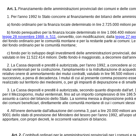
Art. 1.
Finanziamento delle amministrazioni provinciali dei comuni e delle co
1. Per l'anno 1992 lo Stato concorre al finanziamento dei bilanci delle amminist
a) fondo ordinario per la finanza locale determinato in lire 2.725.000 milioni per
b) fondo perequativo per la finanza locale determinato in lire 1.066.400 milioni pe
legge 28 novembre 1988, n. 511
, convertito, con modificazioni, dalla
legge 27 ge
del fondo ordinario per le comunità montane e per la restante parte ai comuni. Le 
del fondo ordinario per le comunità montane;
c) fondo per lo sviluppo degli investimenti delle amministrazioni provinciali, dei
valutato in lire 11.522.414 milioni. Detto fondo è maggiorato, a decorrere dall'anno
2. La Cassa depositi e prestiti è autorizzata, per l'anno 1992, a concedere ai co
mutui ventennali per la costruzione, l'ampliamento o la ristrutturazione di acquedotti
relativo onere di ammortamento dei mutui contratti, valutato in lire 96.500 milio
successivo, a pena di decadenza. I mutui di cui al presente comma possono essere 
realizzato sul territorio dei medesimi, o, per gli impianti di depurazione e di sm
3. La Cassa depositi e prestiti è autorizzata, secondo quanto disposto dall'art.
per il Mezzogiorno, mutui ventennali, fino ad un importo complessivo di lire 186.50
assunto a carico del bilancio dello Stato. La somma messa a disposizione potrà 
dei comuni beneficiari, direttamente alle comunità montane di cui i comuni stessi 
4. All'onere derivante dall'attuazione del comma 3, pari a lire 20.000 milioni annu
9001 dello stato di previsione del Ministero del tesoro per l'anno 1992, all'uopo
apportare, con propri decreti, le occorrenti variazioni di bilancio.
Art. 2.
Contributi ordinari per le amministrazioni provinciali per i comuni e