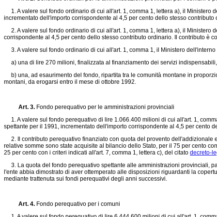
1. A valere sul fondo ordinario di cui all'art. 1, comma 1, lettera a), il Minister
incrementato dell'importo corrispondente al 4,5 per cento dello stesso contributo or
2. A valere sul fondo ordinario di cui all'art. 1, comma 1, lettera a), il Minister
corrispondente al 4,5 per cento dello stesso contributo ordinario. Il contributo è co
3. A valere sul fondo ordinario di cui all'art. 1, comma 1, il Ministero dell'inter
a) una di lire 270 milioni, finalizzata al finanziamento dei servizi indispensabili
b) una, ad esaurimento del fondo, ripartita tra le comunità montane in proporzi
montani, da erogarsi entro il mese di ottobre 1992.
Art. 3.
Fondo perequativo per le amministrazioni provinciali
1. A valere sul fondo perequativo di lire 1.066.400 milioni di cui all'art. 1, comm
spettante per il 1991, incrementato dell'importo corrispondente al 4,5 per cento de
2. Il contributo perequativo finanziato con quota del provento dell'addizionale en
relative somme sono state acquisite al bilancio dello Stato, per il 75 per cento con i 
25 per cento con i criteri indicati all'art. 7, comma 1, lettera c), del citato
decreto-l
3. La quota del fondo perequativo spettante alle amministrazioni provinciali, pari 
l'ente abbia dimostrato di aver ottemperato alle disposizioni riguardanti la copertu
mediante trattenuta sui fondi perequativi degli anni successivi.
Art. 4.
Fondo perequativo per i comuni
1. A valere sul fondo perequativo di lire 6.444.600 milioni di cui all'art. 1, comma 