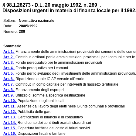
§ 98.1.28273 - D.L. 20 maggio 1992, n. 289 .
Disposizioni urgenti in materia di finanza locale per il 1992
Settore:
Normativa nazionale
Data:
20/05/1992
Numero:
289
Sommario
Art. 1.
Finanziamento delle amministrazioni provinciali dei comuni e delle com
Art. 2.
Contributi ordinari per le amministrazioni provinciali per i comuni e per 
Art. 3.
Fondo perequativo per le amministrazioni provinciali
Art. 4.
Fondo perequativo per i comuni
Art. 5.
Fondo per lo sviluppo degli investimenti delle amministrazioni provinciali, 
Art. 6.
Ripartizione quote ICIAP versate all'erario
Art. 7.
Contributi in conto capitale per interventi di riassetto territoriale
Art. 8.
Finanziamento degli espropri
Art. 9.
Utilizzo di somme a specifica destinazione
Art. 10.
Popolazione degli enti locali
Art. 11.
Assenze dal lavoro degli eletti nelle Giunte comunali e provinciali
Art. 12.
Pubblicità delle gare
Art. 13.
Certificazioni di bilancio e di consuntivo
Art. 14.
Rendiconto dei contributi erariali straordinari
Art. 15.
Copertura tariffaria del costo di taluni servizi
Art. 16.
Disposizioni fiscali e tariffarie