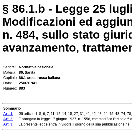
§ 86.1.b - Legge 25 lugl
Modificazioni ed aggiun
n. 484, sullo stato giur
avanzamento, trattamen
Settore:
Normativa nazionale
Materia:
86. Sanità
Capitolo:
86.1 croce rossa italiana
Data:
25/07/1941
Numero:
883
Sommario
Art. 1.
Gli articoli 1, 5, 6, 7, 11, 12, 14, 15, 27, 31, 41, 42, 43, 44, 45, 48, 74, 78
Art. 2.
È abrogata la legge 17 giugno 1937, n. 1556, che modifica l'articolo 5 de
Art. 3.
La presente legge entra in vigore il giorno della sua pubblicazione nell