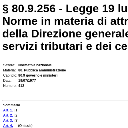
§ 80.9.256 - Legge 19 lu
Norme in materia di att
della Direzione general
servizi tributari e dei ce
Settore:
Normativa nazionale
Materia:
80. Pubblica amministrazione
Capitolo:
80.9 governo e ministeri
Data:
19/07/1977
Numero:
412
Sommario
Art. 1.
[1]
Art. 2.
[2]
Art. 3.
[3]
Art. 4.
(Omissis)