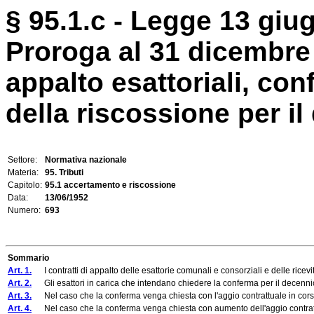
§ 95.1.c - Legge 13 giu
Proroga al 31 dicembre 
appalto esattoriali, con
della riscossione per il
Settore:
Normativa nazionale
Materia:
95. Tributi
Capitolo:
95.1 accertamento e riscossione
Data:
13/06/1952
Numero:
693
Sommario
Art. 1.
I contratti di appalto delle esattorie comunali e consorziali e delle ricevito
Art. 2.
Gli esattori in carica che intendano chiedere la conferma per il decennio 1
Art. 3.
Nel caso che la conferma venga chiesta con l'aggio contrattuale in corso ed
Art. 4.
Nel caso che la conferma venga chiesta con aumento dell'aggio contrattual