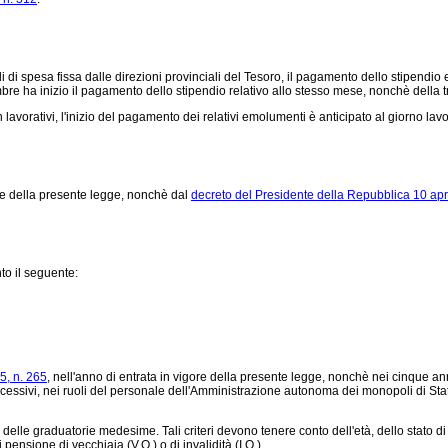
i spesa fissa dalle direzioni provinciali del Tesoro, il pagamento dello stipendio e d
mbre ha inizio il pagamento dello stipendio relativo allo stesso mese, nonchè della 
n lavorativi, l'inizio del pagamento dei relativi emolumenti è anticipato al giorno 
one della presente legge, nonchè dal
decreto del Presidente della Repubblica 10 apr
to il seguente:
5, n. 265
, nell'anno di entrata in vigore della presente legge, nonchè nei cinque a
 successivi, nei ruoli del personale dell'Amministrazione autonoma dei monopoli di St
 delle graduatorie medesime. Tali criteri devono tenere conto dell'età, dello stato d
pensione di vecchiaia (V.O.) o di invalidità (I.O.).