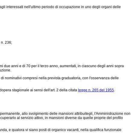
li interessati nell'ultimo periodo di occupazione in uno degli organi delle
 n. 236;
mi due anni e di 70 per il terzo anno, aumentati, in ciascuno degli anni sopra
duzione.
o di nominativi compresi nella prevista graduatoria, con l'osservanza delle
ra stagionale ai sensi dell'art. 2 della citata
legge n. 265 del 1955
.
 permanente, allo svolgimento delle mansioni attribuitegli, l'Amministrazione non
cuperarlo al servizio attivo, in mansioni diverse da quelle proprie del profilo
da, e qualora vi siano posti di organico vacanti, nella qualifica funzionale