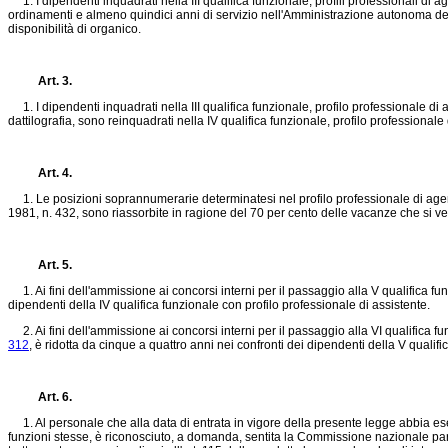
1. I dipendenti inquadrati nella III qualifica funzionale, profili professionali di
ordinamenti e almeno quindici anni di servizio nell'Amministrazione autonoma dei m
disponibilità di organico.
Art. 3.
1. I dipendenti inquadrati nella III qualifica funzionale, profilo professionale di
dattilografia, sono reinquadrati nella IV qualifica funzionale, profilo profession
Art. 4.
1. Le posizioni soprannumerarie determinatesi nel profilo professionale di agente q
1981, n. 432
, sono riassorbite in ragione del 70 per cento delle vacanze che si ve
Art. 5.
1. Ai fini dell'ammissione ai concorsi interni per il passaggio alla V qualifica funz
dipendenti della IV qualifica funzionale con profilo professionale di assistente.
2. Ai fini dell'ammissione ai concorsi interni per il passaggio alla VI qualifica funz
312
, è ridotta da cinque a quattro anni nei confronti dei dipendenti della V qualif
Art. 6.
1. Al personale che alla data di entrata in vigore della presente legge abbia ese
funzioni stesse, è riconosciuto, a domanda, sentita la Commissione nazionale parite