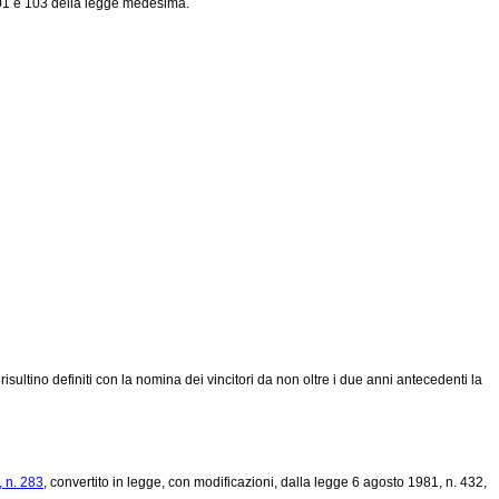
 101 e 103 della legge medesima.
ultino definiti con la nomina dei vincitori da non oltre i due anni antecedenti la
 n. 283
, convertito in legge, con modificazioni, dalla
legge 6 agosto 1981, n. 432
,