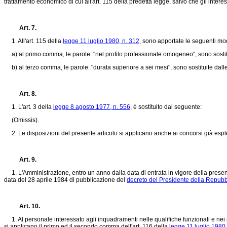
trattamento economico di cui all'art. 115 della predetta legge, salvo che gli inte
Art. 7.
1. All'art. 115 della
legge 11 luglio 1980, n. 312
, sono apportate le seguenti mod
a) al primo comma, le parole: "nel profilo professionale omogeneo", sono sostitu
b) al terzo comma, le parole: "durata superiore a sei mesi", sono sostituite dalle
Art. 8.
1. L'art. 3 della
legge 8 agosto 1977, n. 556
, è sostituito dal seguente:
(Omissis).
2. Le disposizioni del presente articolo si applicano anche ai concorsi già esple
Art. 9.
1. L'Amministrazione, entro un anno dalla data di entrata in vigore della presente 
data del 28 aprile 1984 di pubblicazione del
decreto del Presidente della Repubbl
Art. 10.
1. Al personale interessato agli inquadramenti nelle qualifiche funzionali e nei rela
si applicano il primo ed il secondo comma dell'art. 116 della
legge 11 luglio 1980,