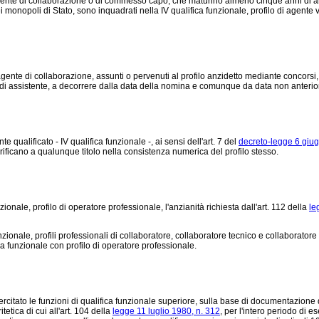
 agente di collaborazione o di commesso capo, che maturino almeno cinque anni di anz
onopoli di Stato, sono inquadrati nella IV qualifica funzionale, profilo di agente ve
 agente di collaborazione, assunti o pervenuti al profilo anzidetto mediante concorsi
ale di assistente, a decorrere dalla data della nomina e comunque da data non anteri
ualificato - IV qualifica funzionale -, ai sensi dell'art. 7 del
decreto-legge 6 giu
rificano a qualunque titolo nella consistenza numerica del profilo stesso.
ionale, profilo di operatore professionale, l'anzianità richiesta dall'art. 112 della
le
ionale, profili professionali di collaboratore, collaboratore tecnico e collaboratore i
ica funzionale con profilo di operatore professionale.
rcitato le funzioni di qualifica funzionale superiore, sulla base di documentazione
tica di cui all'art. 104 della
legge 11 luglio 1980, n. 312
, per l'intero periodo di e