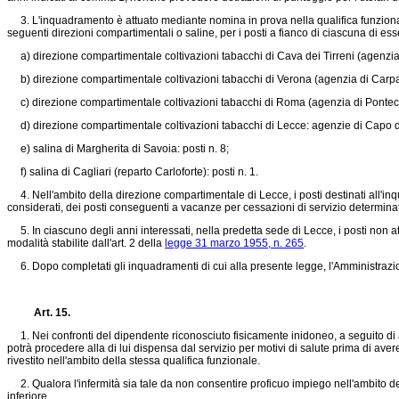
3. L'inquadramento è attuato mediante nomina in prova nella qualifica funzionale e
seguenti direzioni compartimentali o saline, per i posti a fianco di ciascuna di esse
a) direzione compartimentale coltivazioni tabacchi di Cava dei Tirreni (agenzia l
b) direzione compartimentale coltivazioni tabacchi di Verona (agenzia di Carpan
c) direzione compartimentale coltivazioni tabacchi di Roma (agenzia di Pontecor
d) direzione compartimentale coltivazioni tabacchi di Lecce: agenzie di Capo d
e) salina di Margherita di Savoia: posti n. 8;
f) salina di Cagliari (reparto Carloforte): posti n. 1.
4. Nell'ambito della direzione compartimentale di Lecce, i posti destinati all'inq
considerati, dei posti conseguenti a vacanze per cessazioni di servizio determinates
5. In ciascuno degli anni interessati, nella predetta sede di Lecce, i posti non at
modalità stabilite dall'art. 2 della
legge 31 marzo 1955, n. 265
.
6. Dopo completati gli inquadramenti di cui alla presente legge, l'Amministrazi
Art. 15.
1. Nei confronti del dipendente riconosciuto fisicamente inidoneo, a seguito di ac
potrà procedere alla di lui dispensa dal servizio per motivi di salute prima di aver
rivestito nell'ambito della stessa qualifica funzionale.
2. Qualora l'infermità sia tale da non consentire proficuo impiego nell'ambito del
inferiore.