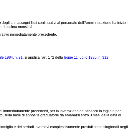
egli altri assegni fissi continuativi al personale dell'Amministrazione ha inizio il
tredicesima mensilità.
lavorativo immediatamente precedente.
ile 1984, n. 91
, si applica l'art. 172 della
legge 11 luglio 1980, n. 312
.
nni immediatamente precedenti, per la lavorazione del tabacco in foglia o per
ato, sulla base di apposite graduatorie da emanarsi entro 3 mesi dalla data di
i famiglia e dei periodi lavorativi complessivamente prestati come stagionali negli