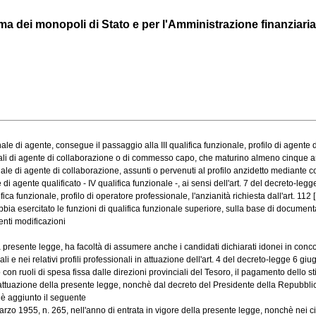
a dei monopoli di Stato e per l'Amministrazione finanziaria
e di agente, consegue il passaggio alla III qualifica funzionale, profilo di agente di 
onali di agente di collaborazione o di commesso capo, che maturino almeno cinque anni
ale di agente di collaborazione, assunti o pervenuti al profilo anzidetto mediante conc
ente qualificato - IV qualifica funzionale -, ai sensi dell'art. 7 del decreto-legge 6
a funzionale, profilo di operatore professionale, l'anzianità richiesta dall'art. 112 [.
ia esercitato le funzioni di qualifica funzionale superiore, sulla base di documentaz
enti modificazioni
resente legge, ha facoltà di assumere anche i candidati dichiarati idonei in concors
 nei relativi profili professionali in attuazione dell'art. 4 del decreto-legge 6 giugn
n ruoli di spesa fissa dalle direzioni provinciali del Tesoro, il pagamento dello stip
attuazione della presente legge, nonchè dal decreto del Presidente della Repubblica 
 è aggiunto il seguente
rzo 1955, n. 265, nell'anno di entrata in vigore della presente legge, nonchè nei cin