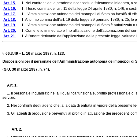
Art. 15.
1. Nei confronti del dipendente riconosciuto fisicamente inidoneo, a seguit
Art. 16.
1. Il terzo comma dell'art. 11 della legge 24 aprile 1980, n. 146, è sosti
Art. 17.
1. L'Amministrazione autonoma dei monopoli di Stato ha facoltà di effettua
Art. 18.
1. Al primo comma dell'art. 19 della legge 29 gennaio 1986, n. 25, le paro
Art. 19.
1. L'Amministrazione autonoma dei monopoli di Stato è autorizzata a vender
Art. 20.
1. Con effetto immediato e fino all'attuazione dell'automazione del servizio
Art. 21.
1. All'onere derivante dall'applicazione della presente legge, valutato in 
§ 66.3.49 – L. 16 marzo 1987, n. 123.
Disposizioni per il personale dell'Amministrazione autonoma dei monopoli di S
(G.U. 30 marzo 1987, n. 74).
Art. 1.
1. Il personale inquadrato nella II qualifica funzionale, profilo professionale di
servizio.
2. Nei confronti degli agenti che, alla data di entrata in vigore della presente leg
3. Gli agenti di produzione pervenuti al profilo in attuazione dei precedenti comm
Art. 2.