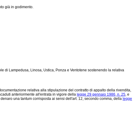
to già in godimento.
isole di Lampedusa, Linosa, Ustica, Ponza e Ventotene sostenendo la relativa
ocumentazione relativa alla stipulazione del contratto di appalto della rivendita,
 scaduti anteriormente all'entrata in vigore della
legge 29 gennaio 1986, n. 25
, e
di denaro una tantum corrisposta ai sensi dell'art. 12, secondo comma, della
legge