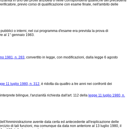
ianità in uno dei profili anzidetti o nelle corrispondenti qualifiche dei precedenti
rificatore, previo corso di qualificazione con esame finale, nell'ambito delle
, pubblici o interni, nel cui programma d'esame era prevista la prova di
ore al 1° gennaio 1983.
gno 1981, n. 283
, convertito in legge, con modificazioni, dalla
legge 6 agosto
gge 11 luglio 1980, n. 312
, è ridotta da quattro a tre anni nei confronti dei
nterprete bilingue, l'anzianità richiesta dall'art. 112 della
legge 11 luglio 1980, n.
 dell'Amministrazione avente data certa ed antecedente all'esplicazione delle
sercizio di tali funzioni, ma comunque da data non anteriore al 13 luglio 1980, il