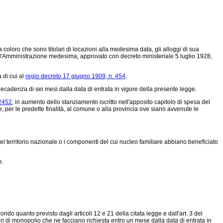
coloro che sono titolari di locazioni alla medesima data, gli alloggi di sua
 dell'Amministrazione medesima, approvato con decreto ministeriale 5 luglio 1928,
 di cui al
regio decreto 17 giugno 1909, n. 454
.
ecadenza di sei mesi dalla data di entrata in vigore della presente legge.
 2452
, in aumento dello stanziamento iscritto nell'apposito capitolo di spesa del
e, per le predette finalità, al comune o alla provincia ove siano avvenute le
nel territorio nazionale o i componenti del cui nucleo familiare abbiano beneficiato
e.
econdo quanto previsto dagli articoli 12 e 21 della citata legge e dall'art. 3 del
generi di monopolio che ne facciano richiesta entro un mese dalla data di entrata in