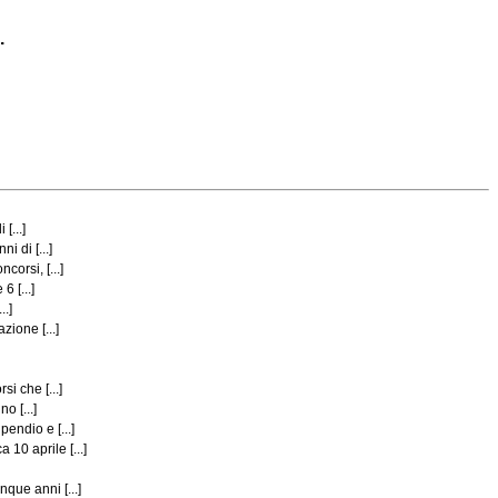
.
[...]
 di [...]
orsi, [...]
 [...]
..]
ione [...]
i che [...]
o [...]
endio e [...]
10 aprile [...]
que anni [...]