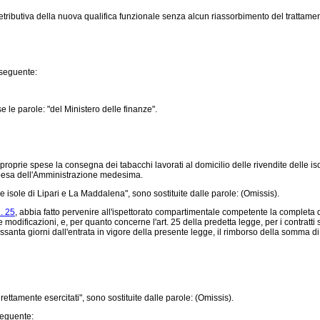
ibutiva della nuova qualifica funzionale senza alcun riassorbimento del trattamen
l seguente:
le parole: "del Ministero delle finanze".
roprie spese la consegna dei tabacchi lavorati al domicilio delle rivendite delle 
 spesa dell'Amministrazione medesima.
le isole di Lipari e La Maddalena", sono sostituite dalle parole: (Omissis).
. 25
, abbia fatto pervenire all'ispettorato compartimentale competente la completa d
e modificazioni, e, per quanto concerne l'art. 25 della predetta legge, per i contratti
essanta giorni dall'entrata in vigore della presente legge, il rimborso della somma 
irettamente esercitati", sono sostituite dalle parole: (Omissis).
 seguente: