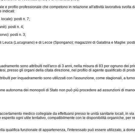
 profilo professionale che competono in relazione all'attività lavorativa svolta dag
 indicati:
ocale): posti n. 7;
è): posti n. 4;
vo): posti n. 3;
i Leuca (Lucugnano) e di Lecce (Spongano); magazzini di Galatina e Maglie: posti
uadramento sono attribuiti nell'arco di 3 anni, nella misura di 83 per ognuno dei pri
i, presso gli organi della citata direzione, nel profilo di agente qualificato di pro
tribuiti per inquadramento sono utilizzati con l'assunzione, come stagionali, a turn
one autonoma dei monopoli di Stato non può più procedere ad assunzioni di manodope
certamento medico collegiale da effettuarsi presso le unità sanitarie locali, in via
e esperito ogni utile tentativo, compatibilmente con le disponibilità organiche, per re
la qualifica funzionale di appartenenza, l'interessato può essere utilizzato, a doman