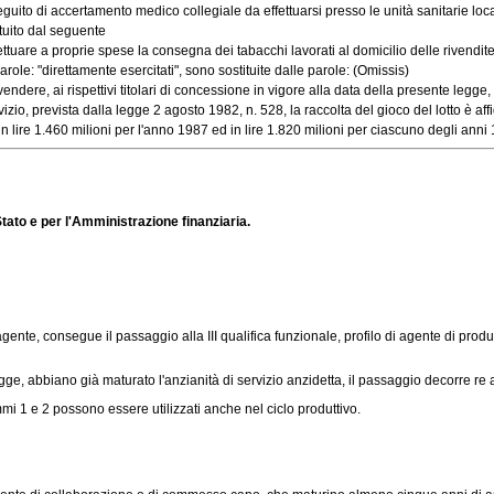
o di accertamento medico collegiale da effettuarsi presso le unità sanitarie locali, 
tuito dal seguente
re a proprie spese la consegna dei tabacchi lavorati al domicilio delle rivendite de
le: "direttamente esercitati", sono sostituite dalle parole: (Omissis)
e, ai rispettivi titolari di concessione in vigore alla data della presente legge, n
, prevista dalla legge 2 agosto 1982, n. 528, la raccolta del gioco del lotto è affida
lire 1.460 milioni per l'anno 1987 ed in lire 1.820 milioni per ciascuno degli anni 1
tato e per l'Amministrazione finanziaria.
 agente, consegue il passaggio alla III qualifica funzionale, profilo di agente di pr
ge, abbiano già maturato l'anzianità di servizio anzidetta, il passaggio decorre re a t
i 1 e 2 possono essere utilizzati anche nel ciclo produttivo.