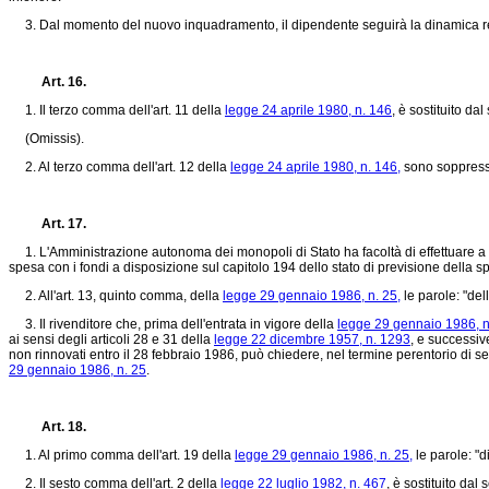
3. Dal momento del nuovo inquadramento, il dipendente seguirà la dinamica retr
Art. 16.
1. Il terzo comma dell'art. 11 della
legge 24 aprile 1980, n. 146
, è sostituito da
(Omissis).
2. Al terzo comma dell'art. 12 della
legge 24 aprile 1980, n. 146,
sono soppresse 
Art. 17.
1. L'Amministrazione autonoma dei monopoli di Stato ha facoltà di effettuare a p
spesa con i fondi a disposizione sul capitolo 194 dello stato di previsione della
2. All'art. 13, quinto comma, della
legge 29 gennaio 1986, n. 25,
le parole: "del
3. Il rivenditore che, prima dell'entrata in vigore della
legge 29 gennaio 1986, n
ai sensi degli articoli 28 e 31 della
legge 22 dicembre 1957, n. 1293
, e successiv
non rinnovati entro il 28 febbraio 1986, può chiedere, nel termine perentorio di s
29 gennaio 1986, n. 25
.
Art. 18.
1. Al primo comma dell'art. 19 della
legge 29 gennaio 1986, n. 25,
le parole: "d
2. Il sesto comma dell'art. 2 della
legge 22 luglio 1982, n. 467
, è sostituito dal