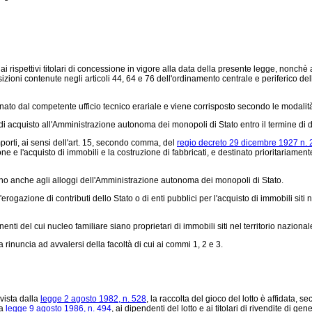
spettivi titolari di concessione in vigore alla data della presente legge, nonchè a 
osizioni contenute negli articoli 44, 64 e 76 dell'ordinamento centrale e periferico
to dal competente ufficio tecnico erariale e viene corrisposto secondo le modalità
di acquisto all'Amministrazione autonoma dei monopoli di Stato entro il termine di d
porti, ai sensi dell'art. 15, secondo comma, del
regio decreto 29 dicembre 1927 n.
e e l'acquisto di immobili e la costruzione di fabbricati, e destinato prioritariament
ano anche agli alloggi dell'Amministrazione autonoma dei monopoli di Stato.
gazione di contributi dello Stato o di enti pubblici per l'acquisto di immobili siti 
nti del cui nucleo familiare siano proprietari di immobili siti nel territorio nazional
inuncia ad avvalersi della facoltà di cui ai commi 1, 2 e 3.
vista dalla
legge 2 agosto 1982, n. 528
, la raccolta del gioco del lotto è affidata, s
la
legge 9 agosto 1986, n. 494
, ai dipendenti del lotto e ai titolari di rivendite di 