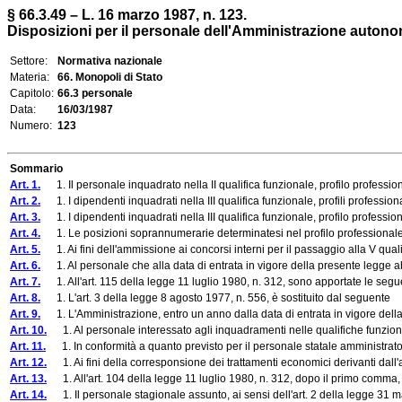
§ 66.3.49 – L. 16 marzo 1987, n. 123.
Disposizioni per il personale dell'Amministrazione autonom
Settore:
Normativa nazionale
Materia:
66. Monopoli di Stato
Capitolo:
66.3 personale
Data:
16/03/1987
Numero:
123
Sommario
Art. 1.
1. Il personale inquadrato nella II qualifica funzionale, profilo professional
Art. 2.
1. I dipendenti inquadrati nella III qualifica funzionale, profili professi
Art. 3.
1. I dipendenti inquadrati nella III qualifica funzionale, profilo profession
Art. 4.
1. Le posizioni soprannumerarie determinatesi nel profilo professionale di ag
Art. 5.
1. Ai fini dell'ammissione ai concorsi interni per il passaggio alla V qualific
Art. 6.
1. Al personale che alla data di entrata in vigore della presente legge abb
Art. 7.
1. All'art. 115 della legge 11 luglio 1980, n. 312, sono apportate le segu
Art. 8.
1. L'art. 3 della legge 8 agosto 1977, n. 556, è sostituito dal seguente
Art. 9.
1. L'Amministrazione, entro un anno dalla data di entrata in vigore della p
Art. 10.
1. Al personale interessato agli inquadramenti nelle qualifiche funzionali e
Art. 11.
1. In conformità a quanto previsto per il personale statale amministrato co
Art. 12.
1. Ai fini della corresponsione dei trattamenti economici derivanti dall'
Art. 13.
1. All'art. 104 della legge 11 luglio 1980, n. 312, dopo il primo comma,
Art. 14.
1. Il personale stagionale assunto, ai sensi dell'art. 2 della legge 31 ma