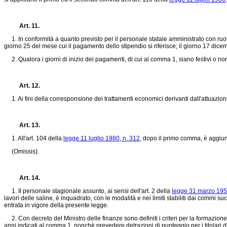
Art. 11.
1. In conformità a quanto previsto per il personale statale amministrato con ruoli d
giorno 25 del mese cui il pagamento dello stipendio si riferisce; il giorno 17 dice
2. Qualora i giorni di inizio dei pagamenti, di cui al comma 1, siano festivi o no
Art. 12.
1. Ai fini della corresponsione dei trattamenti economici derivanti dall'attuazi
Art. 13.
1. All'art. 104 della
legge 11 luglio 1980, n. 312
, dopo il primo comma, è aggiun
(Omissis).
Art. 14.
1. Il personale stagionale assunto, ai sensi dell'art. 2 della
legge 31 marzo 195
lavori delle saline, è inquadrato, con le modalità e nei limiti stabiliti dai commi
entrata in vigore della presente legge.
2. Con decreto del Ministro delle finanze sono definiti i criteri per la formazione
anni indicati al comma 1, nonchè prevedere detrazioni di punteggio per i titolari di 