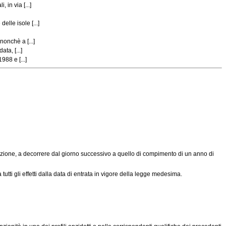
in via [...]
lle isole [...]
onchè a [...]
ta, [...]
988 e [...]
oduzione, a decorrere dal giorno successivo a quello di compimento di un anno di
utti gli effetti dalla data di entrata in vigore della legge medesima.