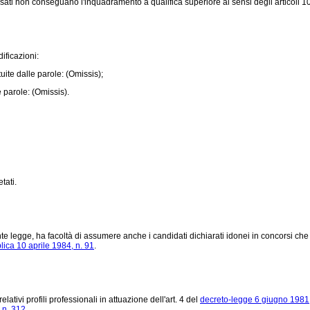
ressati non conseguano l'inquadramento a qualifica superiore ai sensi degli articoli
ificazioni:
ite dalle parole: (Omissis);
 parole: (Omissis).
tati.
legge, ha facoltà di assumere anche i candidati dichiarati idonei in concorsi che ris
ica 10 aprile 1984, n. 91
.
tivi profili professionali in attuazione dell'art. 4 del
decreto-legge 6 giugno 1981,
 n. 312
.