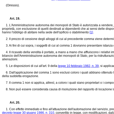
(Omissis).
Art. 19.
1. L'Amministrazione autonoma dei monopoli di Stato è autorizzata a vendere, ai ri
proprietà, con esclusione di quelli destinati ai dipendenti che ai sensi delle disp
hanno l'obbligo di abitare nella sede dell'opificio o stabilimento
[1]
.
2. Il prezzo di cessione degli alloggi di cui al precedente comma viene determina
3. Ai fini di cui sopra, i soggetti di cui al comma 1 dovranno presentare istanza 
4. Il ricavato della vendita è portato, a mano a mano che affluiscono i relativi im
bilancio dell'Amministrazione autonoma dei monopoli di Stato, per la ristrutturazion
alienazioni.
5. Le disposizioni di cui all'art. 9 della
legge 10 febbraio 1982, n. 39
, si applic
6. Dall'applicazione del comma 1 sono esclusi coloro i quali abbiano ottenuto l'ero
della suddetta erogazione.
7. Il comma 1 non si applica, altresì, a coloro i quali siano proprietari o i compone
8. Non può essere considerata causa di risoluzione del rapporto di locazione la r
Art. 20.
1. Con effetto immediato e fino all'attuazione dell'automazione del servizio, pre
decreto-legge 30 giugno 1986, n. 310
, convertito in legge, con modificazioni, dal