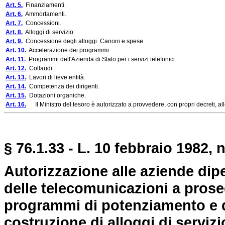
Art. 5.
Finanziamenti.
Art. 6.
Ammortamenti.
Art. 7.
Concessioni.
Art. 8.
Alloggi di servizio.
Art. 9.
Concessione degli alloggi. Canoni e spese.
Art. 10.
Accelerazione dei programmi.
Art. 11.
Programmi dell'Azienda di Stato per i servizi telefonici.
Art. 12.
Collaudi.
Art. 13.
Lavori di lieve entità.
Art. 14.
Competenza dei dirigenti.
Art. 15.
Dotazioni organiche.
Art. 16.
Il Ministro del tesoro è autorizzato a provvedere, con propri decreti, alle
§ 76.1.33 - L. 10 febbraio 1982, n
Autorizzazione alle aziende dipe
delle telecomunicazioni a proseg
programmi di potenziamento e di 
costruzione di alloggi di servizi