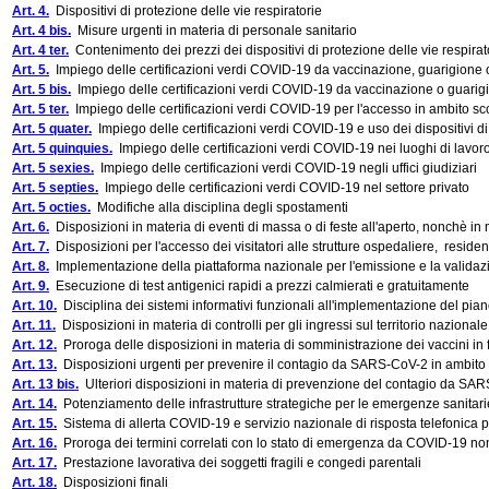
Art. 4.
Dispositivi di protezione delle vie respiratorie
Art. 4 bis.
Misure urgenti in materia di personale sanitario
Art. 4 ter.
Contenimento dei prezzi dei dispositivi di protezione delle vie respirator
Art. 5.
Impiego delle certificazioni verdi COVID-19 da vaccinazione, guarigione o
Art. 5 bis.
Impiego delle certificazioni verdi COVID-19 da vaccinazione o guarigi
Art. 5 ter.
Impiego delle certificazioni verdi COVID-19 per l'accesso in ambito sc
Art. 5 quater.
Impiego delle certificazioni verdi COVID-19 e uso dei dispositivi di 
Art. 5 quinquies.
Impiego delle certificazioni verdi COVID-19 nei luoghi di lavor
Art. 5 sexies.
Impiego delle certificazioni verdi COVID-19 negli uffici giudiziari
Art. 5 septies.
Impiego delle certificazioni verdi COVID-19 nel settore privato
Art. 5 octies.
Modifiche alla disciplina degli spostamenti
Art. 6.
Disposizioni in materia di eventi di massa o di feste all'aperto, nonchè in m
Art. 7.
Disposizioni per l'accesso dei visitatori alle strutture ospedaliere, residen
Art. 8.
Implementazione della piattaforma nazionale per l'emissione e la validazi
Art. 9.
Esecuzione di test antigenici rapidi a prezzi calmierati e gratuitamente
Art. 10.
Disciplina dei sistemi informativi funzionali all'implementazione del pia
Art. 11.
Disposizioni in materia di controlli per gli ingressi sul territorio nazionale
Art. 12.
Proroga delle disposizioni in materia di somministrazione dei vaccini in
Art. 13.
Disposizioni urgenti per prevenire il contagio da SARS-CoV-2 in ambito 
Art. 13 bis.
Ulteriori disposizioni in materia di prevenzione del contagio da SAR
Art. 14.
Potenziamento delle infrastrutture strategiche per le emergenze sanitari
Art. 15.
Sistema di allerta COVID-19 e servizio nazionale di risposta telefonica p
Art. 16.
Proroga dei termini correlati con lo stato di emergenza da COVID-19 no
Art. 17.
Prestazione lavorativa dei soggetti fragili e congedi parentali
Art. 18.
Disposizioni finali