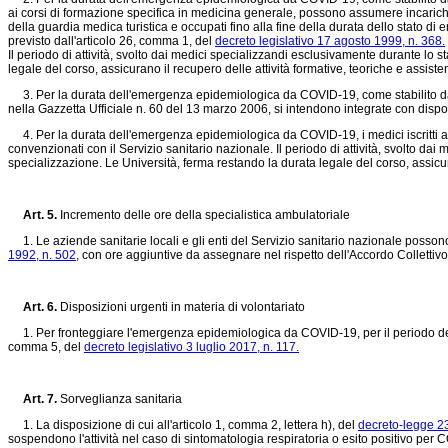
ai corsi di formazione specifica in medicina generale, possono assumere incarichi 
della guardia medica turistica e occupati fino alla fine della durata dello stato di 
previsto dall'articolo 26, comma 1, del
decreto legislativo 17 agosto 1999, n. 368.
Il periodo di attività, svolto dai medici specializzandi esclusivamente durante lo 
legale del corso, assicurano il recupero delle attività formative, teoriche e assisten
3. Per la durata dell'emergenza epidemiologica da COVID-19, come stabilito dalla 
nella Gazzetta Ufficiale n. 60 del 13 marzo 2006, si intendono integrate con dispos
4. Per la durata dell'emergenza epidemiologica da COVID-19, i medici iscritti al c
convenzionati con il Servizio sanitario nazionale. Il periodo di attività, svolto d
specializzazione. Le Università, ferma restando la durata legale del corso, assicura
Art. 5.
Incremento delle ore della specialistica ambulatoriale
1. Le aziende sanitarie locali e gli enti del Servizio sanitario nazionale posso
1992, n. 502,
con ore aggiuntive da assegnare nel rispetto dell'Accordo Collettivo 
Art. 6.
Disposizioni urgenti in materia di volontariato
1. Per fronteggiare l'emergenza epidemiologica da COVID-19, per il periodo della d
comma 5, del
decreto legislativo 3 luglio 2017, n. 117.
Art. 7.
Sorveglianza sanitaria
1. La disposizione di cui all'articolo 1, comma 2, lettera h), del
decreto-legge 23
sospendono l'attività nel caso di sintomatologia respiratoria o esito positivo per