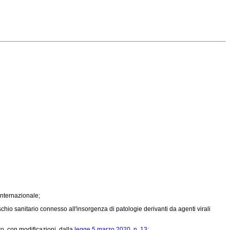
nternazionale;
schio sanitario connesso all'insorgenza di patologie derivanti da agenti virali
o, con modificazioni, dalla
legge 5 marzo 2020, n. 13;