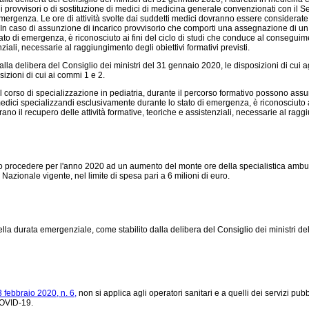
provvisori o di sostituzione di medici di medicina generale convenzionati con il Ser
emergenza. Le ore di attività svolte dai suddetti medici dovranno essere considerate a
In caso di assunzione di incarico provvisorio che comporti una assegnazione di un n
stato di emergenza, è riconosciuto ai fini del ciclo di studi che conduce al consegui
ziali, necessarie al raggiungimento degli obiettivi formativi previsti.
delibera del Consiglio dei ministri del 31 gennaio 2020, le disposizioni di cui agli
izioni di cui ai commi 1 e 2.
orso di specializzazione in pediatria, durante il percorso formativo possono assumer
ai medici specializzandi esclusivamente durante lo stato di emergenza, è riconosciuto
no il recupero delle attività formative, teoriche e assistenziali, necessarie al raggiu
no procedere per l'anno 2020 ad un aumento del monte ore della specialistica ambul
Nazionale vigente, nel limite di spesa pari a 6 milioni di euro.
urata emergenziale, come stabilito dalla delibera del Consiglio dei ministri del 31
 febbraio 2020, n. 6,
non si applica agli operatori sanitari e a quelli dei servizi pu
 COVID-19.