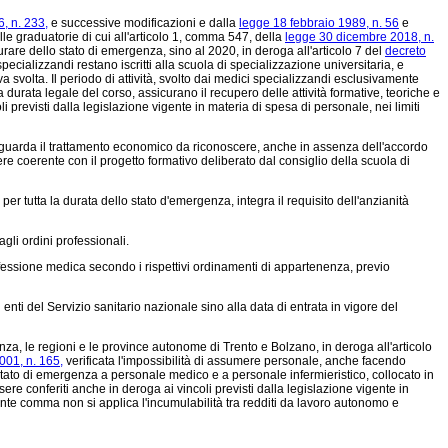
, n. 233,
e successive modificazioni e dalla
legge 18 febbraio 1989, n. 56
e
lle graduatorie di cui all'articolo 1, comma 547, della
legge 30 dicembre 2018, n.
are dello stato di emergenza, sino al 2020, in deroga all'articolo 7 del
decreto
pecializzandi restano iscritti alla scuola di specializzazione universitaria, e
a svolta. Il periodo di attività, svolto dai medici specializzandi esclusivamente
durata legale del corso, assicurano il recupero delle attività formative, teoriche e
i previsti dalla legislazione vigente in materia di spesa di personale, nei limiti
 riguarda il trattamento economico da riconoscere, anche in assenza dell'accordo
sere coerente con il progetto formativo deliberato dal consiglio della scuola di
 per tutta la durata dello stato d'emergenza, integra il requisito dell'anzianità
agli ordini professionali.
rofessione medica secondo i rispettivi ordinamenti di appartenenza, previo
 enti del Servizio sanitario nazionale sino alla data di entrata in vigore del
tenza, le regioni e le province autonome di Trento e Bolzano, in deroga all'articolo
001, n. 165,
verificata l'impossibilità di assumere personale, anche facendo
 stato di emergenza a personale medico e a personale infermieristico, collocato in
e conferiti anche in deroga ai vincoli previsti dalla legislazione vigente in
esente comma non si applica l'incumulabilità tra redditi da lavoro autonomo e