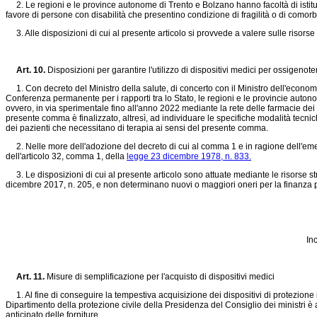
2. Le regioni e le province autonome di Trento e Bolzano hanno facoltà di istituire,
favore di persone con disabilità che presentino condizione di fragilità o di comorbi
3. Alle disposizioni di cui al presente articolo si provvede a valere sulle risors
Art. 10.
Disposizioni per garantire l'utilizzo di dispositivi medici per ossigenot
1. Con decreto del Ministro della salute, di concerto con il Ministro dell'economia
Conferenza permanente per i rapporti tra lo Stato, le regioni e le provincie autonome
ovvero, in via sperimentale fino all'anno 2022 mediante la rete delle farmacie dei ser
presente comma è finalizzato, altresì, ad individuare le specifiche modalità tecnic
dei pazienti che necessitano di terapia ai sensi del presente comma.
2. Nelle more dell'adozione del decreto di cui al comma 1 e in ragione dell'emer
dell'articolo 32, comma 1, della
legge 23 dicembre 1978, n. 833.
3. Le disposizioni di cui al presente articolo sono attuate mediante le risorse stru
dicembre 2017, n. 205, e non determinano nuovi o maggiori oneri per la finanza 
In
Art. 11.
Misure di semplificazione per l'acquisto di dispositivi medici
1. Al fine di conseguire la tempestiva acquisizione dei dispositivi di protezione
Dipartimento della protezione civile della Presidenza del Consiglio dei ministri è
anticipato delle forniture.