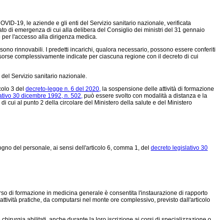
OVID-19, le aziende e gli enti del Servizio sanitario nazionale, verificata
stato di emergenza di cui alla delibera del Consiglio dei ministri del 31 gennaio
o per l'accesso alla dirigenza medica.
ono rinnovabili. I predetti incarichi, qualora necessario, possono essere conferiti
 risorse complessivamente indicate per ciascuna regione con il decreto di cui
 del Servizio sanitario nazionale.
colo 3 del
decreto-legge n. 6 del 2020,
la sospensione delle attività di formazione
ativo 30 dicembre 1992, n. 502,
può essere svolto con modalità a distanza e la
 di cui al punto 2 della circolare del Ministero della salute e del Ministero
isogno del personale, ai sensi dell'articolo 6, comma 1, del
decreto legislativo 30
so di formazione in medicina generale è consentita l'instaurazione di rapporto
 attività pratiche, da computarsi nel monte ore complessivo, previsto dall'articolo
rurgia abilitati, anche durante la loro iscrizione ai corsi di specializzazione o