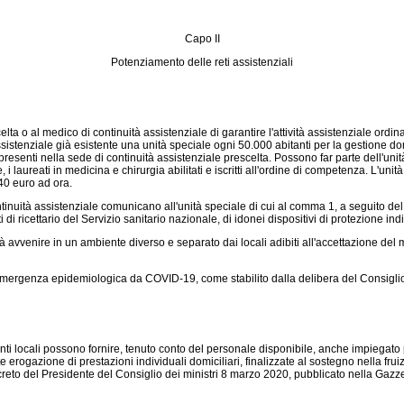
Capo II
Potenziamento delle reti assistenziali
ta o al medico di continuità assistenziale di garantire l'attività assistenziale ordin
ssistenziale già esistente una unità speciale ogni 50.000 abitanti per la gestione d
resenti nella sede di continuità assistenziale prescelta. Possono far parte dell'unità 
 laureati in medicina e chirurgia abilitati e iscritti all'ordine di competenza. L'unità
 40 euro ad ora.
inuità assistenziale comunicano all'unità speciale di cui al comma 1, a seguito del tr
di ricettario del Servizio sanitario nazionale, di idonei dispositivi di protezione ind
vvenire in un ambiente diverso e separato dai locali adibiti all'accettazione del me
i emergenza epidemiologica da COVID-19, come stabilito dalla delibera del Consiglio
ti locali possono fornire, tenuto conto del personale disponibile, anche impiegato pr
 erogazione di prestazioni individuali domiciliari, finalizzate al sostegno nella fruizi
 decreto del Presidente del Consiglio dei ministri 8 marzo 2020, pubblicato nella Gazz