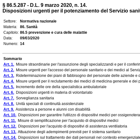
§ 86.5.287 - D.L. 9 marzo 2020, n. 14.
Disposizioni urgenti per il potenziamento del Servizio san
Settore:
Normativa nazionale
Materia:
86. Sanità
Capitolo:
86.5 prevenzione e cura delle malattie
Data:
09/03/2020
Numero:
14
Sommario
Art. 1.
Misure straordinarie per l'assunzione degli specializzandi e per il conferi
Art. 2.
Misure urgenti per l'accesso del personale sanitario e dei medici al Servi
Art. 3.
Rideterminazione dei piani di fabbisogno del personale delle aziende e d
Art. 4.
Misure urgenti per il reclutamento dei medici di medicina generale e dei pe
Art. 5.
Incremento delle ore della specialistica ambulatoriale
Art. 6.
Disposizioni urgenti in materia di volontariato
Art. 7.
Sorveglianza sanitaria
Art. 8.
Unità speciali di continuità assistenziale
Art. 9.
Assistenza a persone e alunni con disabilità
Art. 10.
Disposizioni per garantire l'utilizzo di dispositivi medici per ossigenoter
Art. 11.
Misure di semplificazione per l'acquisto di dispositivi medici
Art. 12.
Disposizioni per l'acquisto di dispositivi di assistenza ventilatoria
Art. 13.
Attuazione degli adempimenti previsti per il sistema sanitario
Art. 14.
Disposizioni sul trattamento dei dati personali nel contesto emergenzial