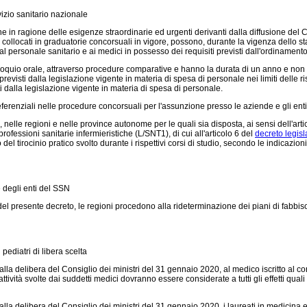
izio sanitario nazionale
e in ragione delle esigenze straordinarie ed urgenti derivanti dalla diffusione del C
nei collocati in graduatorie concorsuali in vigore, possono, durante la vigenza dello 
al personale sanitario e ai medici in possesso dei requisiti previsti dall'ordinament
olloquio orale, attraverso procedure comparative e hanno la durata di un anno e non s
previsti dalla legislazione vigente in materia di spesa di personale nei limiti delle
sti dalla legislazione vigente in materia di spesa di personale.
referenziali nelle procedure concorsuali per l'assunzione presso le aziende e gli enti
e regioni e nelle province autonome per le quali sia disposta, ai sensi dell'arti
professioni sanitarie infermieristiche (L/SNT1), di cui all'articolo 6 del
decreto legisl
l tirocinio pratico svolto durante i rispettivi corsi di studio, secondo le indicazioni
 degli enti del SSN
olo 2 del presente decreto, le regioni procedono alla rideterminazione dei piani di fabb
pediatri di libera scelta
 delibera del Consiglio dei ministri del 31 gennaio 2020, al medico iscritto al cor
ività svolte dai suddetti medici dovranno essere considerate a tutti gli effetti quali
elibera del Consiglio dei ministri del 31 gennaio 2020, i laureati in medicina e chi