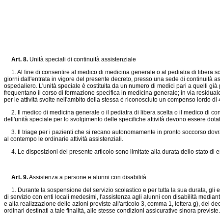
Art. 8.
Unità speciali di continuità assistenziale
1. Al fine di consentire al medico di medicina generale o al pediatra di libera scel
giorni dall'entrata in vigore del presente decreto, presso una sede di continuità a
ospedaliero. L'unità speciale è costituita da un numero di medici pari a quelli già p
frequentano il corso di formazione specifica in medicina generale; in via residuale, i
per le attività svolte nell'ambito della stessa è riconosciuto un compenso lordo di
2. Il medico di medicina generale o il pediatra di libera scelta o il medico di cont
dell'unità speciale per lo svolgimento delle specifiche attività devono essere dotati 
3. Il triage per i pazienti che si recano autonomamente in pronto soccorso dovrà a
al contempo le ordinarie attività assistenziali.
4. Le disposizioni del presente articolo sono limitate alla durata dello stato d
Art. 9.
Assistenza a persone e alunni con disabilità
1. Durante la sospensione del servizio scolastico e per tutta la sua durata, gli en
di servizio con enti locali medesimi, l'assistenza agli alunni con disabilità mediante
e alla realizzazione delle azioni previste all'articolo 3, comma 1, lettera g), del
ordinari destinati a tale finalità, alle stesse condizioni assicurative sinora previste.