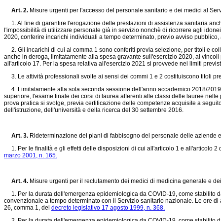
Art. 2.
Misure urgenti per l'accesso del personale sanitario e dei medici al Serv
1. Al fine di garantire l'erogazione delle prestazioni di assistenza sanitaria anch
l'impossibilità di utilizzare personale già in servizio nonchè di ricorrere agli ido
2020, conferire incarichi individuali a tempo determinato, previo avviso pubblico, 
2. Gli incarichi di cui al comma 1 sono conferiti previa selezione, per titoli e c
anche in deroga, limitatamente alla spesa gravante sull'esercizio 2020, ai vincoli 
all'articolo 17. Per la spesa relativa all'esercizio 2021 si provvede nei limiti previ
3. Le attività professionali svolte ai sensi dei commi 1 e 2 costituiscono titoli p
4. Limitatamente alla sola seconda sessione dell'anno accademico 2018/2019, nell
superiore, l'esame finale dei corsi di laurea afferenti alle classi delle lauree nelle 
prova pratica si svolge, previa certificazione delle competenze acquisite a seguito de
dell'istruzione, dell'università e della ricerca del 30 settembre 2016.
Art. 3.
Rideterminazione dei piani di fabbisogno del personale delle aziende e
1. Per le finalità e gli effetti delle disposizioni di cui all'articolo 1 e all'artic
marzo 2001, n. 165.
Art. 4.
Misure urgenti per il reclutamento dei medici di medicina generale e dei 
1. Per la durata dell'emergenza epidemiologica da COVID-19, come stabilito dalla
convenzionale a tempo determinato con il Servizio sanitario nazionale. Le ore di att
26, comma 1, del
decreto legislativo 17 agosto 1999, n. 368.
2. Per la durata dell'emergenza epidemiologica da COVID-19, come stabilito dalla d