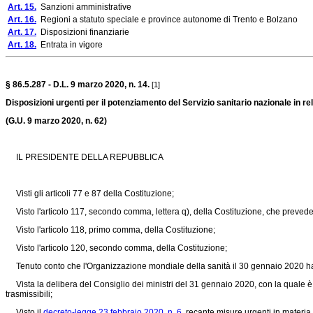
Art. 15.
Sanzioni amministrative
Art. 16.
Regioni a statuto speciale e province autonome di Trento e Bolzano
Art. 17.
Disposizioni finanziarie
Art. 18.
Entrata in vigore
§ 86.5.287 - D.L. 9 marzo 2020, n. 14.
[1]
Disposizioni urgenti per il potenziamento del Servizio sanitario nazionale in 
(G.U. 9 marzo 2020, n. 62)
IL PRESIDENTE DELLA REPUBBLICA
Visti gli articoli 77 e 87 della Costituzione;
Visto l'articolo 117, secondo comma, lettera q), della Costituzione, che prevede 
Visto l'articolo 118, primo comma, della Costituzione;
Visto l'articolo 120, secondo comma, della Costituzione;
Tenuto conto che l'Organizzazione mondiale della sanità il 30 gennaio 2020 ha 
Vista la delibera del Consiglio dei ministri del 31 gennaio 2020, con la quale è sta
trasmissibili;
Visto il
decreto-legge 23 febbraio 2020, n. 6,
recante misure urgenti in materia