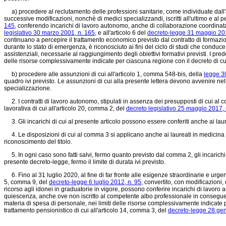
a) procedere al reclutamento delle professioni sanitarie, come individuate dall'
successive modificazioni, nonchè di medici specializzandi, iscritti all'ultimo e al
145,
conferendo incarichi di lavoro autonomo, anche di collaborazione coordinata e
legislativo 30 marzo 2001, n. 165,
e all'articolo 6 del
decreto-legge 31 maggio 201
continuano a percepire il trattamento economico previsto dal contratto di formazione
durante lo stato di emergenza, è riconosciuto ai fini del ciclo di studi che conduc
assistenziali, necessarie al raggiungimento degli obiettivi formativi previsti. I pre
delle risorse complessivamente indicate per ciascuna regione con il decreto di cui 
b) procedere alle assunzioni di cui all'articolo 1, comma 548-bis, della
legge 3
quadro ivi previsto. Le assunzioni di cui alla presente lettera devono avvenire nell'
specializzazione.
2. I contratti di lavoro autonomo, stipulati in assenza dei presupposti di cui al comm
lavorativa di cui all'articolo 20, comma 2, del
decreto legislativo 25 maggio 2017, 
3. Gli incarichi di cui al presente articolo possono essere conferiti anche ai laureat
4. Le disposizioni di cui al comma 3 si applicano anche ai laureati in medicina e c
riconoscimento del titolo.
5. In ogni caso sono fatti salvi, fermo quanto previsto dal comma 2, gli incarichi di
presente decreto-legge, fermo il limite di durata ivi previsto.
6. Fino al 31 luglio 2020, al fine di far fronte alle esigenze straordinarie e urgent
5, comma 9, del
decreto-legge 6 luglio 2012, n. 95,
convertito, con modificazioni,
ricorso agli idonei in graduatorie in vigore, possono conferire incarichi di lavor
quiescenza, anche ove non iscritto al competente albo professionale in conseguenza
materia di spesa di personale, nei limiti delle risorse complessivamente indicate pe
trattamento pensionistico di cui all'articolo 14, comma 3, del
decreto-legge 28 gen