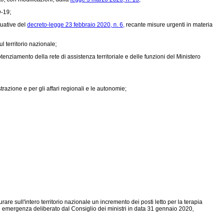
D-19;
tuative del
decreto-legge 23 febbraio 2020, n. 6,
recante misure urgenti in materia
l territorio nazionale;
iamento della rete di assistenza territoriale e delle funzioni del Ministero
razione e per gli affari regionali e le autonomie;
are sull'intero territorio nazionale un incremento dei posti letto per la terapia
to di emergenza deliberato dal Consiglio dei ministri in data 31 gennaio 2020,