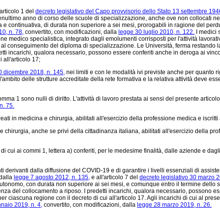
articolo 1 del
decreto legislativo del Capo provvisorio dello Stato 13 settembre 1946
 penultimo anno di corso delle scuole di specializzazione, anche ove non collocati ne
 continuativa, di durata non superiore a sei mesi, prorogabili in ragione del perdur
0, n. 78,
convertito, con modificazioni, dalla
legge 30 luglio 2010, n. 122.
I medici s
 medico specialistica, integrato dagli emolumenti corrisposti per l'attività lavorativ
e al conseguimento del diploma di specializzazione. Le Università, ferma restando la 
detti incarichi, qualora necessario, possono essere conferiti anche in deroga ai vincol
all'articolo 17;
0 dicembre 2018, n. 145,
nei limiti e con le modalità ivi previste anche per quanto
ambito delle strutture accreditate della rete formativa e la relativa attività deve es
a 1 sono nulli di diritto. L'attività di lavoro prestata ai sensi del presente articolo
n. 75.
i in medicina e chirurgia, abilitati all'esercizio della professione medica e iscritti 
hirurgia, anche se privi della cittadinanza italiana, abilitati all'esercizio della p
 cui ai commi 1, lettera a) conferiti, per le medesime finalità, dalle aziende e dagli
i derivanti dalla diffusione del COVID-19 e di garantire i livelli essenziali di assis
 dalla
legge 7 agosto 2012, n. 135,
e all'articolo 7 del
decreto legislativo 30 marzo 2
o autonomo, con durata non superiore ai sei mesi, e comunque entro il termine dello
 del collocamento a riposo. I predetti incarichi, qualora necessario, possono esser
r ciascuna regione con il decreto di cui all'articolo 17. Agli incarichi di cui al pr
naio 2019, n. 4,
convertito, con modificazioni, dalla
legge 28 marzo 2019, n. 26.