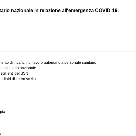
itario nazionale in relazione all'emergenza COVID-19.
mento di incarichi di lavoro autonomo a personale sanitario
zio sanitario nazionale
egli enti del SSN
diatri di libera scelta
apia
e