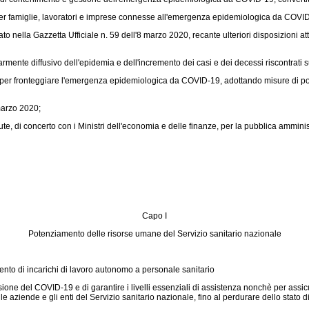
er famiglie, lavoratori e imprese connesse all'emergenza epidemiologica da COVI
o nella Gazzetta Ufficiale n. 59 dell'8 marzo 2020, recante ulteriori disposizioni at
mente diffusivo dell'epidemia e dell'incremento dei casi e dei decessi riscontrati su
per fronteggiare l'emergenza epidemiologica da COVID-19, adottando misure di potenz
marzo 2020;
e, di concerto con i Ministri dell'economia e delle finanze, per la pubblica amminist
Capo I
Potenziamento delle risorse umane del Servizio sanitario nazionale
mento di incarichi di lavoro autonomo a personale sanitario
sione del COVID-19 e di garantire i livelli essenziali di assistenza nonchè per assicur
s, le aziende e gli enti del Servizio sanitario nazionale, fino al perdurare dello sta