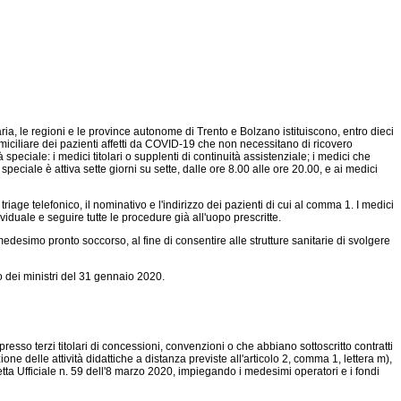
aria, le regioni e le province autonome di Trento e Bolzano istituiscono, entro dieci
omiciliare dei pazienti affetti da COVID-19 che non necessitano di ricovero
speciale: i medici titolari o supplenti di continuità assistenziale; i medici che
 speciale è attiva sette giorni su sette, dalle ore 8.00 alle ore 20.00, e ai medici
iage telefonico, il nominativo e l'indirizzo dei pazienti di cui al comma 1. I medici
ividuale e seguire tutte le procedure già all'uopo prescritte.
desimo pronto soccorso, al fine di consentire alle strutture sanitarie di svolgere
 dei ministri del 31 gennaio 2020.
esso terzi titolari di concessioni, convenzioni o che abbiano sottoscritto contratti
one delle attività didattiche a distanza previste all'articolo 2, comma 1, lettera m),
etta Ufficiale n. 59 dell'8 marzo 2020, impiegando i medesimi operatori e i fondi