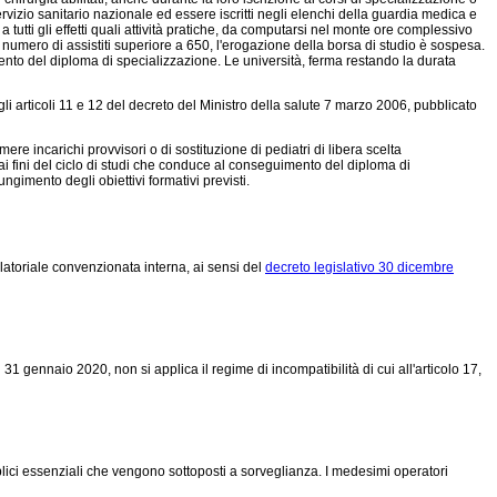
vizio sanitario nazionale ed essere iscritti negli elenchi della guardia medica e
 tutti gli effetti quali attività pratiche, da computarsi nel monte ore complessivo
umero di assistiti superiore a 650, l'erogazione della borsa di studio è sospesa.
mento del diploma di specializzazione. Le università, ferma restando la durata
 articoli 11 e 12 del decreto del Ministro della salute 7 marzo 2006, pubblicato
e incarichi provvisori o di sostituzione di pediatri di libera scelta
 ai fini del ciclo di studi che conduce al conseguimento del diploma di
ngimento degli obiettivi formativi previsti.
atoriale convenzionata interna, ai sensi del
decreto legislativo 30 dicembre
 gennaio 2020, non si applica il regime di incompatibilità di cui all'articolo 17,
bblici essenziali che vengono sottoposti a sorveglianza. I medesimi operatori