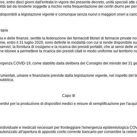
 entro dieci giorni dall'entrata in vigore del presente decreto, unità speciali atte a
lità tali da renderle soggette a rischio nella frequentazione dei centri diurni per pe
e disponibili a legislazione vigente e comunque senza nuovi o maggiori oneri a cari
erapia
 e delle finanze, sentite la federazione dei farmacisti titolari di farmacie private 
, entro il 31 luglio 2020, sono definite le modalità con cui si rende disponibile sul t
vizi, la fornitura di ossigeno e la ricarica dei presidi portatili, che ai sensi delle v
he idonee a permettere la ricarica dei presidi citati in modo uniforme sul territori
genza COVID-19, come stabilito dalla delibera del Consiglio dei ministri del 31 ge
mentali, umane e finanziarie previste dalla legislazione vigente, nel rispetto del li
pubblica.
Capo III
centivi per la produzione di dispositivi medici e misure di semplificazione per l'acqui
 individuale e medicali necessari per fronteggiare l'emergenza epidemiologica COVID
 autorizzato all'apertura di apposito conto corrente bancario per consentire la cel