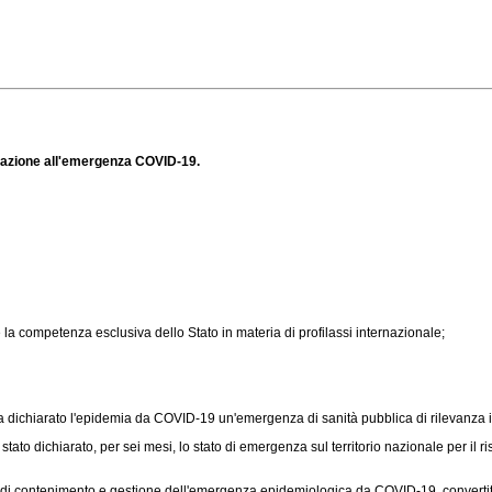
relazione all'emergenza COVID-19.
la competenza esclusiva dello Stato in materia di profilassi internazionale;
dichiarato l'epidemia da COVID-19 un'emergenza di sanità pubblica di rilevanza i
to dichiarato, per sei mesi, lo stato di emergenza sul territorio nazionale per il ri
 di contenimento e gestione dell'emergenza epidemiologica da COVID-19, convertit