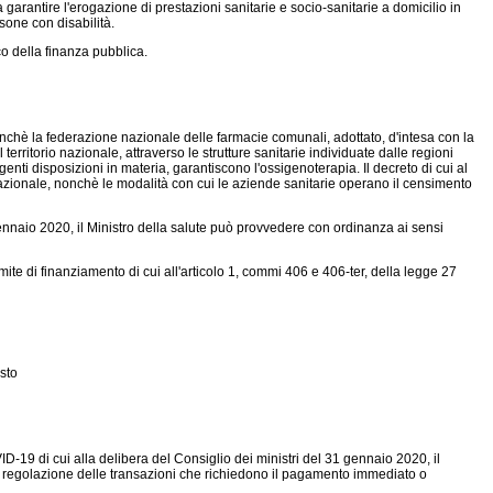
 garantire l'erogazione di prestazioni sanitarie e socio-sanitarie a domicilio in
rsone con disabilità.
co della finanza pubblica.
nonchè la federazione nazionale delle farmacie comunali, adottato, d'intesa con la
erritorio nazionale, attraverso le strutture sanitarie individuate dalle regioni
igenti disposizioni in materia, garantiscono l'ossigenoterapia. Il decreto di cui al
o nazionale, nonchè le modalità con cui le aziende sanitarie operano il censimento
nnaio 2020, il Ministro della salute può provvedere con ordinanza ai sensi
mite di finanziamento di cui all'articolo 1, commi 406 e 406-ter, della legge 27
sto
-19 di cui alla delibera del Consiglio dei ministri del 31 gennaio 2020, il
ere regolazione delle transazioni che richiedono il pagamento immediato o