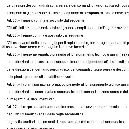
Le direzioni dei comandi di zona aerea e dei comandi di aeronautica ed i comandi 
Il territorio di giurisdizione di ciascun comando di aeroporto militare o base aere
Art. 16. - Il quarto comma è sostituito dal seguente:
"Gli ufficiali del ruolo servizi disimpegnano i compiti inerenti all'organizzazione 
Art. 18. - Il primo comma è sostituito dal seguente:
"Gli osservatori delle squadriglie per il regio esercito, per la regia marina e di p
di osservazione aerea e conseguito il relativo brevetto".
Art. 21. - Il genio aeronautico presiede al funzionamento tecnico e amministrati
delle direzioni delle costruzioni aeronautiche e dei dipendenti uffici staccati di
delle direzioni del demanio aeronautico, dei comandi di zona aerea e dei coma
di impianti sperimentali e stabilimenti vari.
Art. 24. - Il commissariato aeronautico presiede al funzionamento tecnico ammin
delle direzioni di commissariato aeronautico, dei comandi di zona aerea e dei
di magazzini e stabilimenti vari.
Art. 27. - Il corpo sanitario aeronautico presiede al funzionamento tecnico ammi
degli istituti medico-legali della regia aeronautica;
degli uffici sanitari dei comandi di zona aerea e dei comandi di aeronautica;