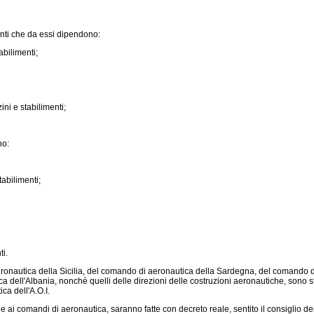
enti che da essi dipendono:
abilimenti;
ni e stabilimenti;
no:
tabilimenti;
ti.
 aeronautica della Sicilia, del comando di aeronautica della Sardegna, del comando 
dell'Albania, nonchè quelli delle direzioni delle costruzioni aeronautiche, sono stabi
ca dell'A.O.I.
 ai comandi di aeronautica, saranno fatte con decreto reale, sentito il consiglio dei 