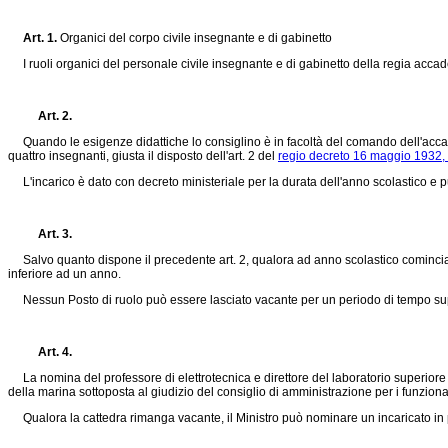
Art. 1.
Organici del corpo civile insegnante e di gabinetto
I ruoli organici del personale civile insegnante e di gabinetto della regia accade
Art. 2.
Quando le esigenze didattiche lo consiglino è in facoltà del comando dell'accade
quattro insegnanti, giusta il disposto dell'art. 2 del
regio decreto 16 maggio 1932
L'incarico è dato con decreto ministeriale per la durata dell'anno scolastico 
Art. 3.
Salvo quanto dispone il precedente art. 2, qualora ad anno scolastico cominciato
inferiore ad un anno.
Nessun Posto di ruolo può essere lasciato vacante per un periodo di tempo super
Art. 4.
La nomina del professore di elettrotecnica e direttore del laboratorio superiore R.
della marina sottoposta al giudizio del consiglio di amministrazione per i funzionar
Qualora la cattedra rimanga vacante, il Ministro può nominare un incaricato in più