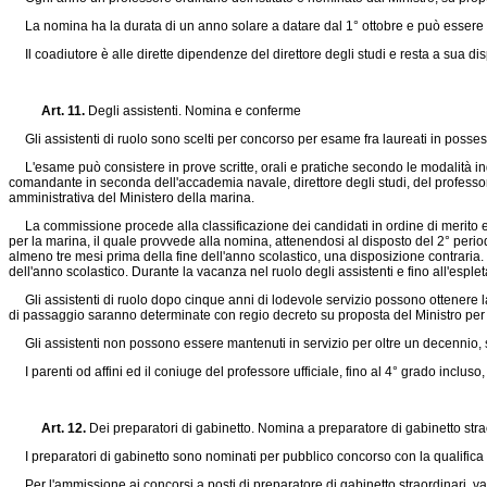
La nomina ha la durata di un anno solare a datare dal 1° ottobre e può essere 
Il coadiutore è alle dirette dipendenze del direttore degli studi e resta a sua dis
Art. 11.
Degli assistenti. Nomina e conferme
Gli assistenti di ruolo sono scelti per concorso per esame fra laureati in possesso 
L'esame può consistere in prove scritte, orali e pratiche secondo le modalità i
comandante in seconda dell'accademia navale, direttore degli studi, del professore 
amministrativa del Ministero della marina.
La commissione procede alla classificazione dei candidati in ordine di merito e r
per la marina, il quale provvede alla nomina, attenendosi al disposto del 2° per
almeno tre mesi prima della fine dell'anno scolastico, una disposizione contraria.
dell'anno scolastico. Durante la vacanza nel ruolo degli assistenti e fino all'esplet
Gli assistenti di ruolo dopo cinque anni di lodevole servizio possono ottenere la n
di passaggio saranno determinate con regio decreto su proposta del Ministro per la 
Gli assistenti non possono essere mantenuti in servizio per oltre un decennio, sa
I parenti od affini ed il coniuge del professore ufficiale, fino al 4° grado inclus
Art. 12.
Dei preparatori di gabinetto. Nomina a preparatore di gabinetto st
I preparatori di gabinetto sono nominati per pubblico concorso con la qualifica d
Per l'ammissione ai concorsi a posti di preparatore di gabinetto straordinari, valg