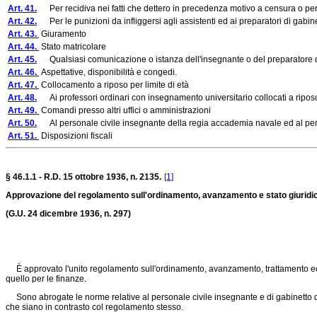
Art. 41.
Per recidiva nei fatti che dettero in precedenza motivo a censura o per mag
Art. 42.
Per le punizioni da infliggersi agli assistenti ed ai preparatori di gabinet
Art. 43.
Giuramento
Art. 44.
Stato matricolare
Art. 45.
Qualsiasi comunicazione o istanza dell'insegnante o del preparatore di g
Art. 46.
Aspettative, disponibilità e congedi.
Art. 47.
Collocamento a riposo per limite di età
Art. 48.
Ai professori ordinari con insegnamento universitario collocati a riposo o d
Art. 49.
Comandi presso altri uffici o amministrazioni
Art. 50.
Al personale civile insegnante della regia accademia navale ed al person
Art. 51.
Disposizioni fiscali
§ 46.1.1 - R.D. 15 ottobre 1936, n. 2135.
[1]
Approvazione del regolamento sull'ordinamento, avanzamento e stato giuridico
(G.U. 24 dicembre 1936, n. 297)
È approvato l'unito regolamento sull'ordinamento, avanzamento, trattamento econo
quello per le finanze.
Sono abrogate le norme relative al personale civile insegnante e di gabinetto de
che siano in contrasto col regolamento stesso.