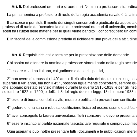
Art. 5.
Dei professori ordinari e straordinari. Nomina a professore straordi
La prima nomina a professore di ruolo della regia accademia navale è fatta in 
Il concorso è per titoli. Il merito dei singoli concorrenti è giudicato da apposit
professori di ruolo dell'accademia e di due professori ordinari di università, memb
scelti fra i cultori delle materie per le quali viene bandito il concorso; però un com
È in facoltà della commissione predetta di richiedere una prova della attitudine 
Art. 6.
Requisiti richiesti e termine per la presentazione delle domande
Chi aspira ad ottenere la nomina a professore straordinario nella regia accadem
1° essere cittadino italiano, col godimento dei diritti politici;
2° non avere oltrepassato il 40° anno di età alla data del decreto con cui gli e
superato il 40° anno, ma non il 45° , possono ugualmente concorrere, sempre quan
che abbiano prestato servizio militare durante la guerra 1915-1918, e per gli inscri
settembre 1922, n. 1290
, e dell'art. 8 del regio
decreto-legge 13 dicembre 1933, 
3° essere di buona condotta civile, morale e politica da provarsi con certificato 
4° godere di una sana e robusta costituzione fisica ed essere esente da difetti 
5° aver conseguito la laurea universitaria. Tutti i concorrenti devono presentare il 
6° essere inscritto al partito nazionale fascista: tale requisito è comprovato medi
Ogni aspirante può inoltre presentare tutti i documenti e le pubblicazioni inerenti a