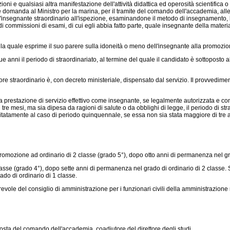
qualsiasi altra manifestazione dell'attività didattica ed operosità scientifica o le
re domanda al Ministro per la marina, per il tramite del comando dell'accademia, a
'insegnante straordinario all'ispezione, esaminandone il metodo di insegnamento, l
i commissioni di esami, di cui egli abbia fatto parte, quale insegnante della materia, 
 quale esprime il suo parere sulla idoneità o meno dell'insegnante alla promozion
due anni il periodo di straordinariato, al termine del quale il candidato è sottopost
e straordinario è, con decreto ministeriale, dispensato dal servizio. Il provvedimen
a prestazione di servizio effettivo come insegnante, se legalmente autorizzata e c
 mesi, ma sia dipesa da ragioni di salute o da obblighi di legge, il periodo di st
itatamente al caso di periodo quinquennale, se essa non sia stata maggiore di tre ann
mozione ad ordinario di 2 classe (grado 5°), dopo otto anni di permanenza nel gra
e (grado 4°), dopo sette anni di permanenza nel grado di ordinario di 2 classe. Son
ado di ordinario di 1 classe.
le del consiglio di amministrazione per i funzionari civili della amministrazione m
osta del comando dell'accademia, coadiutore del direttore degli studi.