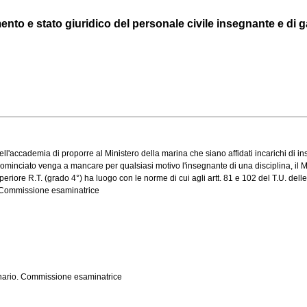
o e stato giuridico del personale civile insegnante e di g
accademia di proporre al Ministero della marina che siano affidati incarichi di ins
nciato venga a mancare per qualsiasi motivo l'insegnante di una disciplina, il Min
ore R.T. (grado 4°) ha luogo con le norme di cui agli artt. 81 e 102 del T.U. delle l
o. Commissione esaminatrice
dinario. Commissione esaminatrice