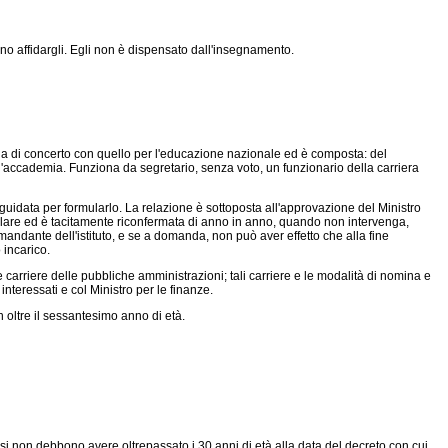
uno affidargli. Egli non è dispensato dall'insegnamento.
na di concerto con quello per l'educazione nazionale ed è composta: del
ell'accademia. Funziona da segretario, senza voto, un funzionario della carriera
guidata per formularlo. La relazione è sottoposta all'approvazione del Ministro
olare ed è tacitamente riconfermata di anno in anno, quando non intervenga,
mandante dell'istituto, e se a domanda, non può aver effetto che alla fine
 incarico.
 carriere delle pubbliche amministrazioni; tali carriere e le modalità di nomina e
nteressati e col Ministro per le finanze.
 oltre il sessantesimo anno di età.
ssi non debbono avere oltrepassato i 30 anni di età alla data del decreto con cui