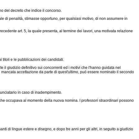
o del decreto che indice il concorso.
le di penalità, stimasse opportuno, per qualsiasi motivo, di non assumere in
cedente art. 5, la quale presenta, al termine dei lavori, una motivata relazione
itoli e le pubblicazioni dei candidati.
il giudizio definitivo sui concorrenti ed i motivi che l'hanno guidata nel
 di mancata accettazione da parte di quest'ultimo, può essere nominato il secondo
inunciatario in caso di inadempimento.
tà che occupava al momento della nuova nomina. I professori straordinari possono
di lingue estere e disegno, e dopo tre anni per gli altri, in seguito a giudizio