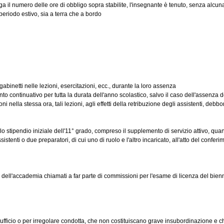
numero delle ore di obbligo sopra stabilite, l'insegnante è tenuto, senza alcuna re
eriodo estivo, sia a terra che a bordo
 gabinetti nelle lezioni, esercitazioni, ecc., durante la loro assenza
ontinuativo per tutta la durata dell'anno scolastico, salvo il caso dell'assenza del t
la stessa ora, tali lezioni, agli effetti della retribuzione degli assistenti, debbono
tipendio iniziale dell'11° grado, compreso il supplemento di servizio attivo, quanti 
nti o due preparatori, di cui uno di ruolo e l'altro incaricato, all'atto del conferime
i dell'accademia chiamati a far parte di commissioni per l'esame di licenza del bie
cio o per irregolare condotta, che non costituiscano grave insubordinazione e che 