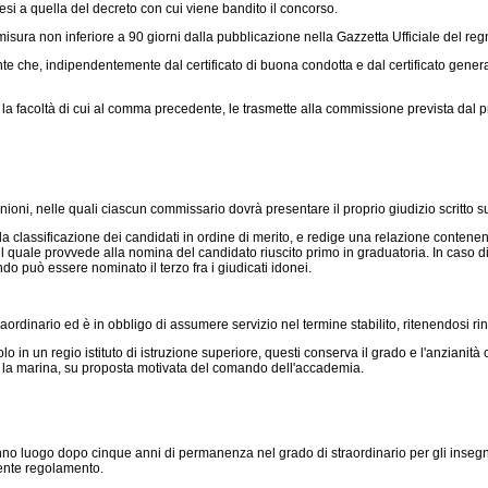
i a quella del decreto con cui viene bandito il concorso.
ura non inferiore a 90 giorni dalla pubblicazione nella Gazzetta Ufficiale del regn
e che, indipendentemente dal certificato di buona condotta e dal certificato genera
 facoltà di cui al comma precedente, le trasmette alla commissione prevista dal pre
 nelle quali ciascun commissario dovrà presentare il proprio giudizio scritto sui t
classificazione dei candidati in ordine di merito, e redige una relazione contenente 
 il quale provvede alla nomina del candidato riuscito primo in graduatoria. In caso
o può essere nominato il terzo fra i giudicati idonei.
ordinario ed è in obbligo di assumere servizio nel termine stabilito, ritenendosi r
 in un regio istituto di istruzione superiore, questi conserva il grado e l'anziani
r la marina, su proposta motivata del comando dell'accademia.
uogo dopo cinque anni di permanenza nel grado di straordinario per gli insegnanti 
sente regolamento.