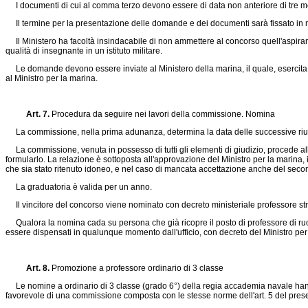
I documenti di cui al comma terzo devono essere di data non anteriore di tre mes
Il termine per la presentazione delle domande e dei documenti sarà fissato in mis
Il Ministero ha facoltà insindacabile di non ammettere al concorso quell'aspirant
qualità di insegnante in un istituto militare.
Le domande devono essere inviate al Ministero della marina, il quale, esercita la
al Ministro per la marina.
Art. 7.
Procedura da seguire nei lavori della commissione. Nomina
La commissione, nella prima adunanza, determina la data delle successive riunioni,
La commissione, venuta in possesso di tutti gli elementi di giudizio, procede alla 
formularlo. La relazione è sottoposta all'approvazione del Ministro per la marina,
che sia stato ritenuto idoneo, e nel caso di mancata accettazione anche del second
La graduatoria è valida per un anno.
Il vincitore del concorso viene nominato con decreto ministeriale professore stra
Qualora la nomina cada su persona che già ricopre il posto di professore di ruolo
essere dispensati in qualunque momento dall'ufficio, con decreto del Ministro pe
Art. 8.
Promozione a professore ordinario di 3 classe
Le nomine a ordinario di 3 classe (grado 6°) della regia accademia navale hanno l
favorevole di una commissione composta con le stesse norme dell'art. 5 del pre