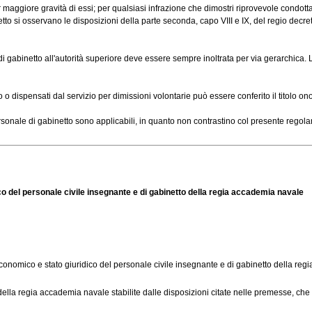
giore gravità di essi; per qualsiasi infrazione che dimostri riprovevole condotta, di
to si osservano le disposizioni della parte seconda, capo VIII e IX, del regio decreto
abinetto all'autorità superiore deve essere sempre inoltrata per via gerarchica. L
ispensati dal servizio per dimissioni volontarie può essere conferito il titolo onorif
ale di gabinetto sono applicabili, in quanto non contrastino col presente regolame
 del personale civile insegnante e di gabinetto della regia accademia navale
mico e stato giuridico del personale civile insegnante e di gabinetto della regia 
lla regia accademia navale stabilite dalle disposizioni citate nelle premesse, che 