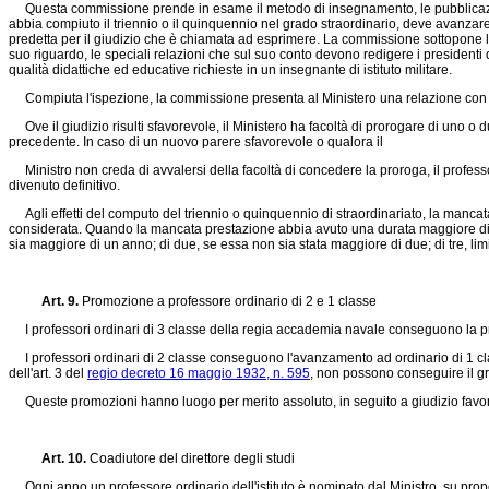
Questa commissione prende in esame il metodo di insegnamento, le pubblicazioni e 
abbia compiuto il triennio o il quinquennio nel grado straordinario, deve avanza
predetta per il giudizio che è chiamata ad esprimere. La commissione sottopone l
suo riguardo, le speciali relazioni che sul suo conto devono redigere i presidenti d
qualità didattiche ed educative richieste in un insegnante di istituto militare.
Compiuta l'ispezione, la commissione presenta al Ministero una relazione con la
Ove il giudizio risulti sfavorevole, il Ministero ha facoltà di prorogare di uno o 
precedente. In caso di un nuovo parere sfavorevole o qualora il
Ministro non creda di avvalersi della facoltà di concedere la proroga, il professor
divenuto definitivo.
Agli effetti del computo del triennio o quinquennio di straordinariato, la mancat
considerata. Quando la mancata prestazione abbia avuto una durata maggiore di tre
sia maggiore di un anno; di due, se essa non sia stata maggiore di due; di tre, lim
Art. 9.
Promozione a professore ordinario di 2 e 1 classe
I professori ordinari di 3 classe della regia accademia navale conseguono la pro
I professori ordinari di 2 classe conseguono l'avanzamento ad ordinario di 1 class
dell'art. 3 del
regio decreto 16 maggio 1932, n. 595
, non possono conseguire il gr
Queste promozioni hanno luogo per merito assoluto, in seguito a giudizio favorevo
Art. 10.
Coadiutore del direttore degli studi
Ogni anno un professore ordinario dell'istituto è nominato dal Ministro, su prop