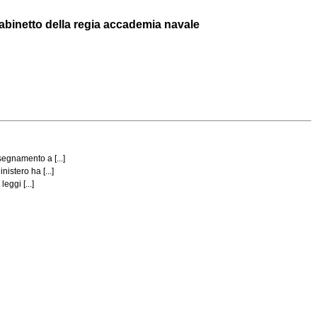
abinetto della regia accademia navale
egnamento a [...]
istero ha [...]
eggi [...]