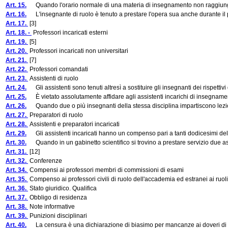
Art. 15.
Quando l'orario normale di una materia di insegnamento non raggiunga il 
Art. 16.
L'insegnante di ruolo è tenuto a prestare l'opera sua anche durante il p
Art. 17.
[3]
Art. 18. -
Professori incaricati esterni
Art. 19.
[5]
Art. 20.
Professori incaricati non universitari
Art. 21.
[7]
Art. 22.
Professori comandati
Art. 23.
Assistenti di ruolo
Art. 24.
Gli assistenti sono tenuti altresì a sostituire gli insegnanti dei rispettivi
Art. 25.
È vietato assolutamente affidare agli assistenti incarichi di insegnamento c
Art. 26.
Quando due o più insegnanti della stessa disciplina impartiscono lezioni nel
Art. 27.
Preparatori di ruolo
Art. 28.
Assistenti e preparatori incaricati
Art. 29.
Gli assistenti incaricati hanno un compenso pari a tanti dodicesimi dello s
Art. 30.
Quando in un gabinetto scientifico si trovino a prestare servizio due assiste
Art. 31.
[12]
Art. 32.
Conferenze
Art. 34.
Compensi ai professori membri di commissioni di esami
Art. 35.
Compenso ai professori civili di ruolo dell'accademia ed estranei ai ruol
Art. 36.
Stato giuridico. Qualifica
Art. 37.
Obbligo di residenza
Art. 38.
Note informative
Art. 39.
Punizioni disciplinari
Art. 40.
La censura è una dichiarazione di biasimo per mancanze ai doveri di uffi