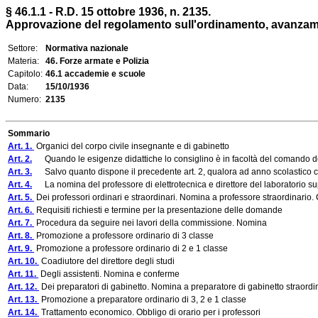
§ 46.1.1 - R.D. 15 ottobre 1936, n. 2135.
Approvazione del regolamento sull'ordinamento, avanzament
Settore:
Normativa nazionale
Materia:
46. Forze armate e Polizia
Capitolo:
46.1 accademie e scuole
Data:
15/10/1936
Numero:
2135
Sommario
Art. 1.
Organici del corpo civile insegnante e di gabinetto
Art. 2.
Quando le esigenze didattiche lo consiglino è in facoltà del comando dell'
Art. 3.
Salvo quanto dispone il precedente art. 2, qualora ad anno scolastico comi
Art. 4.
La nomina del professore di elettrotecnica e direttore del laboratorio superi
Art. 5.
Dei professori ordinari e straordinari. Nomina a professore straordinari
Art. 6.
Requisiti richiesti e termine per la presentazione delle domande
Art. 7.
Procedura da seguire nei lavori della commissione. Nomina
Art. 8.
Promozione a professore ordinario di 3 classe
Art. 9.
Promozione a professore ordinario di 2 e 1 classe
Art. 10.
Coadiutore del direttore degli studi
Art. 11.
Degli assistenti. Nomina e conferme
Art. 12.
Dei preparatori di gabinetto. Nomina a preparatore di gabinetto straor
Art. 13.
Promozione a preparatore ordinario di 3, 2 e 1 classe
Art. 14.
Trattamento economico. Obbligo di orario per i professori