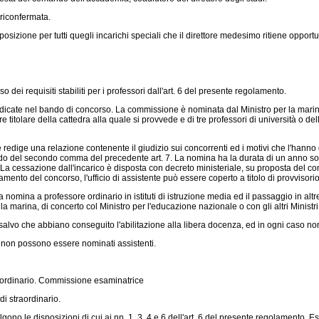
riconfermata.
posizione per tutti quegli incarichi speciali che il direttore medesimo ritiene opport
dei requisiti stabiliti per i professori dall'art. 6 del presente regolamento.
ndicate nel bando di concorso. La commissione è nominata dal Ministro per la mari
titolare della cattedra alla quale si provvede e di tre professori di università o d
edige una relazione contenente il giudizio sui concorrenti ed i motivi che l'hanno 
iodo del secondo comma del precedente art. 7. La nomina ha la durata di un anno s
 La cessazione dall'incarico è disposta con decreto ministeriale, su proposta del co
amento del concorso, l'ufficio di assistente può essere coperto a titolo di provvisorio
omina a professore ordinario in istituti di istruzione media ed il passaggio in altre
marina, di concerto col Ministro per l'educazione nazionale o con gli altri Ministri i
lvo che abbiano conseguito l'abilitazione alla libera docenza, ed in ogni caso non
o, non possono essere nominati assistenti.
raordinario. Commissione esaminatrice
i straordinario.
ono le disposizioni di cui ai nn. 1, 3, 4 e 6 dell'art. 6 del presente regolamento. E