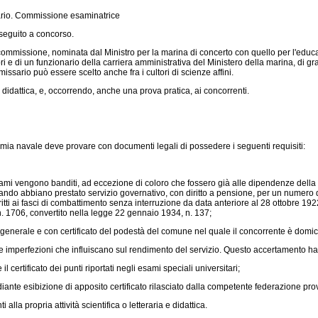
nario. Commissione esaminatrice
seguito a concorso.
a commissione, nominata dal Ministro per la marina di concerto con quello per l'edu
ri e di un funzionario della carriera amministrativa del Ministero della marina, di g
missario può essere scelto anche fra i cultori di scienze affini.
didattica, e, occorrendo, anche una prova pratica, ai concorrenti.
ia navale deve provare con documenti legali di possedere i seguenti requisiti:
sami vengono banditi, ad eccezione di coloro che fossero già alle dipendenze della
do abbiano prestato servizio governativo, con diritto a pensione, per un numero di
tti ai fasci di combattimento senza interruzione da data anteriore al 28 ottobre 1922
n. 1706
, convertito nella
legge 22 gennaio 1934, n. 137
;
generale e con certificato del podestà del comune nel quale il concorrente è domici
e imperfezioni che influiscano sul rendimento del servizio. Questo accertamento ha 
certificato dei punti riportati negli esami speciali universitari;
ante esibizione di apposito certificato rilasciato dalla competente federazione prov
lla propria attività scientifica o letteraria e didattica.