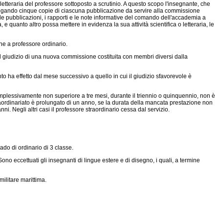
tteraria del professore sottoposto a scrutinio. A questo scopo l'insegnante, che
llegando cinque copie di ciascuna pubblicazione da servire alla commissione
e pubblicazioni, i rapporti e le note informative del comando dell'accademia a
e quanto altro possa mettere in evidenza la sua attività scientifica o letteraria, le
e a professore ordinario.
o al giudizio di una nuova commissione costituita con membri diversi dalla
to ha effetto dal mese successivo a quello in cui il giudizio sfavorevole è
omplessivamente non superiore a tre mesi, durante il triennio o quinquennio, non è
raordinariato è prolungato di un anno, se la durata della mancata prestazione non
i. Negli altri casi il professore straordinario cessa dal servizio.
do di ordinario di 3 classe.
o eccettuati gli insegnanti di lingue estere e di disegno, i quali, a termine
ilitare marittima.