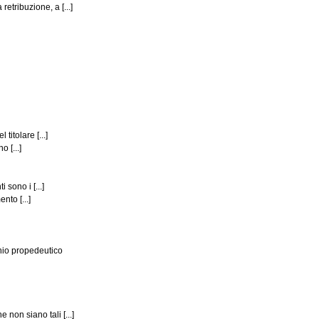
tribuzione, a [...]
itolare [...]
 [...]
sono i [...]
nto [...]
nnio propedeutico
non siano tali [...]