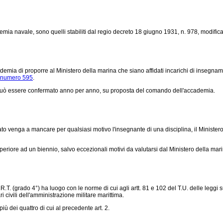
mia navale, sono quelli stabiliti dal
regio decreto 18 giugno 1931, n. 978
, modific
mia di proporre al Ministero della marina che siano affidati incarichi di insegname
, numero 595
.
e può essere confermato anno per anno, su proposta del comando dell'accademia.
 venga a mancare per qualsiasi motivo l'insegnante di una disciplina, il Ministero 
iore ad un biennio, salvo eccezionali motivi da valutarsi dal Ministero della mari
T. (grado 4°) ha luogo con le norme di cui agli artt. 81 e 102 del T.U. delle leggi 
i civili dell'amministrazione militare marittima.
 dei quattro di cui al precedente art. 2.