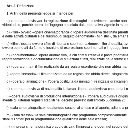
Art. 2.
Definizioni
1. Ai fini della presente legge si intende per:
a) «opera audiovisiva»: la registrazione di immagini in movimento, anche non a
videoludico, purchè opera dell'ingegno e tutelata dalla normativa vigente in materia d
b) «film» ovvero «opera cinematografica»: l'opera audiovisiva destinata prioritaria
e delle attività culturali e del turismo, di seguito denominato «Ministro», da emana
c) «film d'essai» ovvero «film di ricerca e sperimentazione»: i film di qualità, ave
ovvero connotati da forme e tecniche di espressione sperimentali e linguaggi innov
d) «documentario»: l'opera audiovisiva, la cui enfasi creativa è posta prioritariam
rappresentazione e documentazione di situazioni e fatti, realizzate nelle forme e n
e) «opera prima»: il film realizzato da un regista esordiente che non abbia mai d
f) «opera seconda»: il film realizzato da un regista che abbia diretto, singolarm
g) «opera di animazione»: l'opera costituita da immagini realizzate graficamente
h) «opera audiovisiva di nazionalità italiana»: l'opera audiovisiva che abbia i requi
i) «opera audiovisiva di produzione internazionale»: l'opera audiovisiva origin
avente gli ulteriori requisiti stabiliti nel decreto previsto dall'articolo 5, comma 2;
l) «sala cinematografica»: qualunque spazio, al chiuso o all'aperto, adibito a p
m) «sala d'essai»: la sala cinematografica che programma complessivamente una p
stabiliti i criteri per la programmazione qualificata delle sale d'essai;
n) «impresa cinematografica o audiovisiva»: l'impresa che operi nel settore della