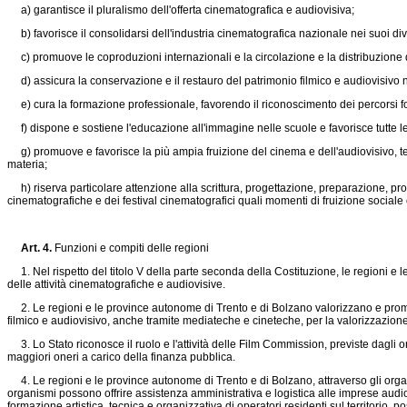
a) garantisce il pluralismo dell'offerta cinematografica e audiovisiva;
b) favorisce il consolidarsi dell'industria cinematografica nazionale nei suoi dive
c) promuove le coproduzioni internazionali e la circolazione e la distribuzione de
d) assicura la conservazione e il restauro del patrimonio filmico e audiovisivo 
e) cura la formazione professionale, favorendo il riconoscimento dei percorsi form
f) dispone e sostiene l'educazione all'immagine nelle scuole e favorisce tutte le
g) promuove e favorisce la più ampia fruizione del cinema e dell'audiovisivo, tenen
materia;
h) riserva particolare attenzione alla scrittura, progettazione, preparazione, pro
cinematografiche e dei festival cinematografici quali momenti di fruizione sociale 
Art. 4.
Funzioni e compiti delle regioni
1. Nel rispetto del titolo V della parte seconda della Costituzione, le regioni e l
delle attività cinematografiche e audiovisive.
2. Le regioni e le province autonome di Trento e di Bolzano valorizzano e promuov
filmico e audiovisivo, anche tramite mediateche e cineteche, per la valorizzazione d
3. Lo Stato riconosce il ruolo e l'attività delle Film Commission, previste dagli o
maggiori oneri a carico della finanza pubblica.
4. Le regioni e le province autonome di Trento e di Bolzano, attraverso gli organis
organismi possono offrire assistenza amministrativa e logistica alle imprese audio
formazione artistica, tecnica e organizzativa di operatori residenti sul territorio, po