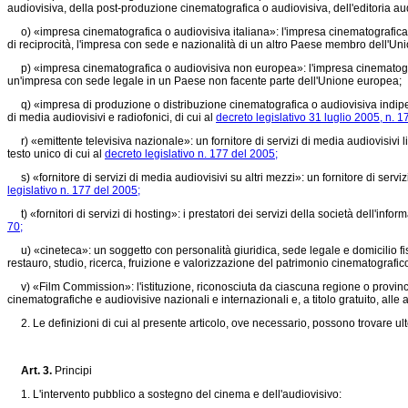
audiovisiva, della post-produzione cinematografica o audiovisiva, dell'editoria aud
o) «impresa cinematografica o audiovisiva italiana»: l'impresa cinematografica o au
di reciprocità, l'impresa con sede e nazionalità di un altro Paese membro dell'Union
p) «impresa cinematografica o audiovisiva non europea»: l'impresa cinematografica
un'impresa con sede legale in un Paese non facente parte dell'Unione europea;
q) «impresa di produzione o distribuzione cinematografica o audiovisiva indipenden
di media audiovisivi e radiofonici, di cui al
decreto legislativo 31 luglio 2005, n. 1
r) «emittente televisiva nazionale»: un fornitore di servizi di media audiovisivi li
testo unico di cui al
decreto legislativo n. 177 del 2005;
s) «fornitore di servizi di media audiovisivi su altri mezzi»: un fornitore di servizi 
legislativo n. 177 del 2005;
t) «fornitori di servizi di hosting»: i prestatori dei servizi della società dell'inf
70;
u) «cineteca»: un soggetto con personalità giuridica, sede legale e domicilio fisca
restauro, studio, ricerca, fruizione e valorizzazione del patrimonio cinematografic
v) «Film Commission»: l'istituzione, riconosciuta da ciascuna regione o provincia
cinematografiche e audiovisive nazionali e internazionali e, a titolo gratuito, alle 
2. Le definizioni di cui al presente articolo, ove necessario, possono trovare ulte
Art. 3.
Principi
1. L'intervento pubblico a sostegno del cinema e dell'audiovisivo: