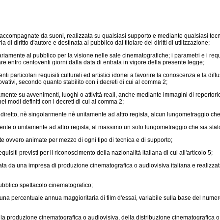
ccompagnate da suoni, realizzata su qualsiasi supporto e mediante qualsiasi tecn
i diritto d'autore e destinata al pubblico dal titolare dei diritti di utilizzazione;
mente al pubblico per la visione nelle sale cinematografiche; i parametri e i requisi
re entro centoventi giorni dalla data di entrata in vigore della presente legge;
nti particolari requisiti culturali ed artistici idonei a favorire la conoscenza e la d
ativi, secondo quanto stabilito con i decreti di cui al comma 2;
ente su avvenimenti, luoghi o attività reali, anche mediante immagini di repertorio, e
ei modi definiti con i decreti di cui al comma 2;
iretto, nè singolarmente nè unitamente ad altro regista, alcun lungometraggio che s
ente o unitamente ad altro regista, al massimo un solo lungometraggio che sia stato
 ovvero animate per mezzo di ogni tipo di tecnica e di supporto;
siti previsti per il riconoscimento della nazionalità italiana di cui all'articolo 5;
ata da una impresa di produzione cinematografica o audiovisiva italiana e realizz
ubblico spettacolo cinematografico;
ercentuale annua maggioritaria di film d'essai, variabile sulla base del numero di
 produzione cinematografica o audiovisiva, della distribuzione cinematografica o au