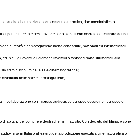
ica, anche di animazione, con contenuto narrativo, documentaristico o
ti per definire tale destinazione sono stabiliti con decreto del Ministro dei beni
iffusione di realtà cinematografiche meno conosciute, nazionali ed internazionali,
d in cui gli eventuali elementi inventivi o fantastici sono strumentali alla
ia stato distribuito nelle sale cinematografiche;
 distribuito nelle sale cinematografiche;
ata in collaborazione con imprese audiovisive europee ovvero non europee e
 abitanti del comune e degli schermi in attività. Con decreto del Ministro sono
diovisiva in Italia o all'estero, della produzione esecutiva cinematografica o