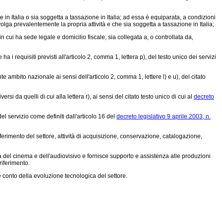
in Italia o sia soggetta a tassazione in Italia; ad essa è equiparata, a condizioni
olga prevalentemente la propria attività e che sia soggetta a tassazione in Italia;
ui ha sede legale e domicilio fiscale, sia collegata a, o controllata da,
equisiti previsti all'articolo 2, comma 1, lettera p), del testo unico dei servizi
 ambito nazionale ai sensi dell'articolo 2, comma 1, lettere l) e u), del citato
si da quelli di cui alla lettera r), ai sensi del citato testo unico di cui al
decreto
el servizio come definiti dall'articolo 16 del
decreto legislativo 9 aprile 2003, n.
ferimento del settore, attività di acquisizione, conservazione, catalogazione,
 del cinema e dell'audiovisivo e fornisce supporto e assistenza alle produzioni
riferimento.
e conto della evoluzione tecnologica del settore.