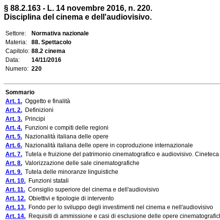
§ 88.2.163 - L. 14 novembre 2016, n. 220.
Disciplina del cinema e dell'audiovisivo.
Settore:
Normativa nazionale
Materia:
88. Spettacolo
Capitolo:
88.2 cinema
Data:
14/11/2016
Numero:
220
Sommario
Art. 1.
Oggetto e finalità
Art. 2.
Definizioni
Art. 3.
Principi
Art. 4.
Funzioni e compiti delle regioni
Art. 5.
Nazionalità italiana delle opere
Art. 6.
Nazionalità italiana delle opere in coproduzione internazionale
Art. 7.
Tutela e fruizione del patrimonio cinematografico e audiovisivo. Cineteca
Art. 8.
Valorizzazione delle sale cinematografiche
Art. 9.
Tutela delle minoranze linguistiche
Art. 10.
Funzioni statali
Art. 11.
Consiglio superiore del cinema e dell'audiovisivo
Art. 12.
Obiettivi e tipologie di intervento
Art. 13.
Fondo per lo sviluppo degli investimenti nel cinema e nell'audiovisivo
Art. 14.
Requisiti di ammissione e casi di esclusione delle opere cinematografic