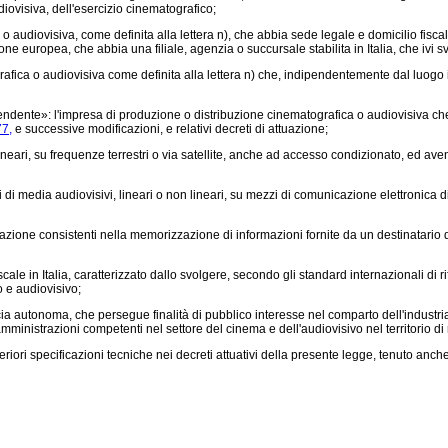
iovisiva, dell'esercizio cinematografico;
diovisiva, come definita alla lettera n), che abbia sede legale e domicilio fiscale 
e europea, che abbia una filiale, agenzia o succursale stabilita in Italia, che ivi sv
 o audiovisiva come definita alla lettera n) che, indipendentemente dal luogo in c
te»: l'impresa di produzione o distribuzione cinematografica o audiovisiva che ha i r
77,
e successive modificazioni, e relativi decreti di attuazione;
neari, su frequenze terrestri o via satellite, anche ad accesso condizionato, ed avente
di media audiovisivi, lineari o non lineari, su mezzi di comunicazione elettronica diver
ormazione consistenti nella memorizzazione di informazioni fornite da un destinatario d
le in Italia, caratterizzato dallo svolgere, secondo gli standard internazionali di ri
o e audiovisivo;
 autonoma, che persegue finalità di pubblico interesse nel comparto dell'industria
amministrazioni competenti nel settore del cinema e dell'audiovisivo nel territorio di 
riori specificazioni tecniche nei decreti attuativi della presente legge, tenuto anch