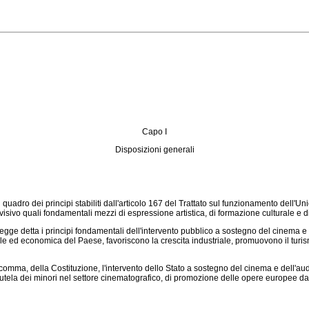
Capo I
Disposizioni generali
l quadro dei principi stabiliti dall'articolo 167 del Trattato sul funzionamento de
ovisivo quali fondamentali mezzi di espressione artistica, di formazione culturale e
gge detta i principi fondamentali dell'intervento pubblico a sostegno del cinema e de
turale ed economica del Paese, favoriscono la crescita industriale, promuovono il tu
comma, della Costituzione, l'intervento dello Stato a sostegno del cinema e dell'audi
utela dei minori nel settore cinematografico, di promozione delle opere europee da pa