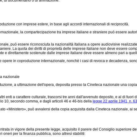
one, di documentario o di animazione.
duzione con imprese estere, in base agli accordi internazionali di reciprocità.
ionale, la compartecipazione tra imprese italiane e straniere può essere autorizza
, può essere riconosciuta la nazionalità italiana a opere audiovisive realizzate in a
aniere. La quota dei diritti di proprietà delle imprese italiane non deve essere compl
mente e direttamente sostenute dalle imprese italiane deve essere almeno pari a quella 
e opere in coproduzione internazionale, nonchè i casi di revoca e decadenza, sono sta
ca nazionale
duzione, a ultimazione dell'opera, deposita presso la Cineteca nazionale una copia, a
 enti a carattere culturale, trascorsi tre anni dall'avvenuto deposito, e al di fuori d
colo 10, secondo comma, e dagli articoli 46 e 46-bis della
legge 22 aprile 1941, n. 6
minato «Ministero», può avvalersi della copia acquisita dalla Cineteca nazionale, ai
ata in vigore della presente legge, acquisito il parere del Consiglio superiore del c
oneri per la finanza pubblica, sono altresì stabiliti: