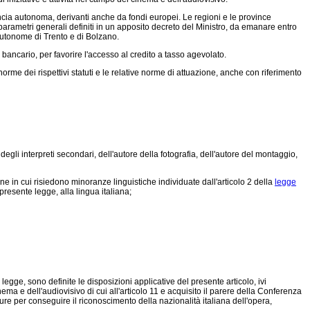
incia autonoma, derivanti anche da fondi europei. Le regioni e le province
parametri generali definiti in un apposito decreto del Ministro, da emanare entro
 autonome di Trento e di Bolzano.
ancario, per favorire l'accesso al credito a tasso agevolato.
me dei rispettivi statuti e le relative norme di attuazione, anche con riferimento
egli interpreti secondari, dell'autore della fotografia, dell'autore del montaggio,
ane in cui risiedono minoranze linguistiche individuate dall'articolo 2 della
legge
presente legge, alla lingua italiana;
gge, sono definite le disposizioni applicative del presente articolo, ivi
nema e dell'audiovisivo di cui all'articolo 11 e acquisito il parere della Conferenza
ure per conseguire il riconoscimento della nazionalità italiana dell'opera,