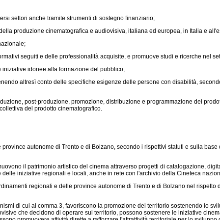
rsi settori anche tramite strumenti di sostegno finanziario;
lla produzione cinematografica e audiovisiva, italiana ed europea, in Italia e all'e
nazionale;
ativi seguiti e delle professionalità acquisite, e promuove studi e ricerche nel se
 iniziative idonee alla formazione del pubblico;
do altresì conto delle specifiche esigenze delle persone con disabilità, secondo i pri
duzione, post-produzione, promozione, distribuzione e programmazione dei prodotti c
collettiva del prodotto cinematografico.
e province autonome di Trento e di Bolzano, secondo i rispettivi statuti e sulla base
ono il patrimonio artistico del cinema attraverso progetti di catalogazione, digital
elle iniziative regionali e locali, anche in rete con l'archivio della Cineteca nazio
rdinamenti regionali e delle province autonome di Trento e di Bolzano nel rispetto de
mi di cui al comma 3, favoriscono la promozione del territorio sostenendo lo sviluppo
visive che decidono di operare sul territorio, possono sostenere le iniziative cine
ssono promuovere attività dirette a rafforzare l'attrattività territoriale per lo sviluppo