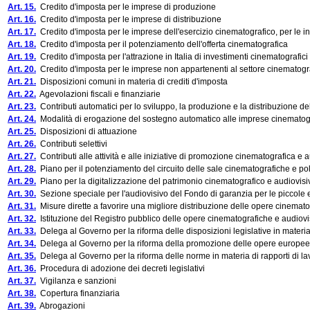
Art. 15.
Credito d'imposta per le imprese di produzione
Art. 16.
Credito d'imposta per le imprese di distribuzione
Art. 17.
Credito d'imposta per le imprese dell'esercizio cinematografico, per le i
Art. 18.
Credito d'imposta per il potenziamento dell'offerta cinematografica
Art. 19.
Credito d'imposta per l'attrazione in Italia di investimenti cinematografici
Art. 20.
Credito d'imposta per le imprese non appartenenti al settore cinematogr
Art. 21.
Disposizioni comuni in materia di crediti d'imposta
Art. 22.
Agevolazioni fiscali e finanziarie
Art. 23.
Contributi automatici per lo sviluppo, la produzione e la distribuzione d
Art. 24.
Modalità di erogazione del sostegno automatico alle imprese cinematogr
Art. 25.
Disposizioni di attuazione
Art. 26.
Contributi selettivi
Art. 27.
Contributi alle attività e alle iniziative di promozione cinematografica e 
Art. 28.
Piano per il potenziamento del circuito delle sale cinematografiche e pol
Art. 29.
Piano per la digitalizzazione del patrimonio cinematografico e audiovisi
Art. 30.
Sezione speciale per l'audiovisivo del Fondo di garanzia per le piccole
Art. 31.
Misure dirette a favorire una migliore distribuzione delle opere cinemat
Art. 32.
Istituzione del Registro pubblico delle opere cinematografiche e audiovi
Art. 33.
Delega al Governo per la riforma delle disposizioni legislative in materia
Art. 34.
Delega al Governo per la riforma della promozione delle opere europee e i
Art. 35.
Delega al Governo per la riforma delle norme in materia di rapporti di la
Art. 36.
Procedura di adozione dei decreti legislativi
Art. 37.
Vigilanza e sanzioni
Art. 38.
Copertura finanziaria
Art. 39.
Abrogazioni