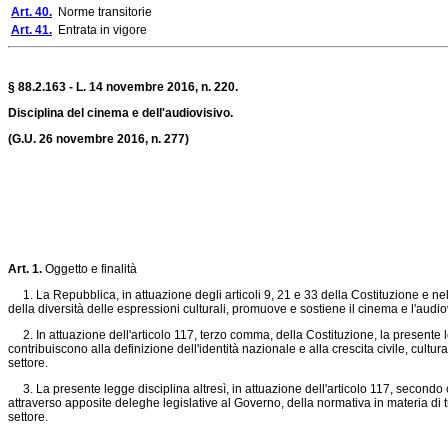
Art. 40.
Norme transitorie
Art. 41.
Entrata in vigore
§ 88.2.163 - L. 14 novembre 2016, n. 220.
Disciplina del cinema e dell'audiovisivo.
(G.U. 26 novembre 2016, n. 277)
Art. 1.
Oggetto e finalità
1. La Repubblica, in attuazione degli articoli 9, 21 e 33 della Costituzione e ne
della diversità delle espressioni culturali, promuove e sostiene il cinema e l'audi
2. In attuazione dell'articolo 117, terzo comma, della Costituzione, la presente le
contribuiscono alla definizione dell'identità nazionale e alla crescita civile, cul
settore.
3. La presente legge disciplina altresì, in attuazione dell'articolo 117, secondo 
attraverso apposite deleghe legislative al Governo, della normativa in materia di t
settore.