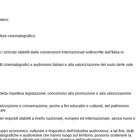
stero;
ttore cinematografico;
ncipi stabiliti dalle convenzioni internazionali sottoscritte dall'Italia in
inematografici e audiovisivi italiani e alla valorizzazione del ruolo delle sale
 della rispettiva legislazione, concorrono alla promozione e alla valorizzazione
izzazione e conservazione, anche a fini educativi e culturali, del patrimonio
nale.
i requisiti stabiliti a livello nazionale, europeo ed internazionale, senza nuovi o
 economico, culturale e linguistico dell'industria audiovisiva; a tal fine, detti
matografiche e audiovisive che hanno luogo sul territorio, possono sostenere la
 di iniziative e attività nel campo del cinema e dell'audiovisivo.