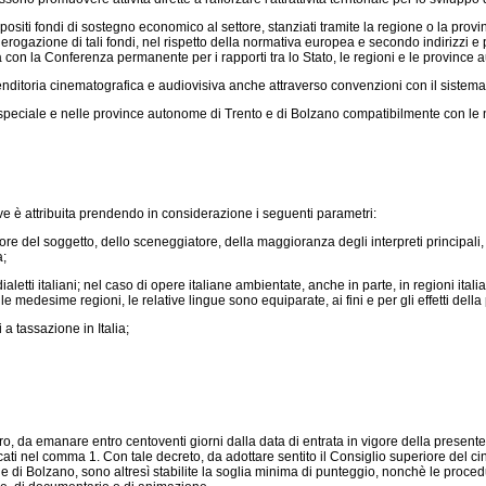
ositi fondi di sostegno economico al settore, stanziati tramite la regione o la prov
rogazione di tali fondi, nel rispetto della normativa europea e secondo indirizzi e 
sa con la Conferenza permanente per i rapporti tra lo Stato, le regioni e le province
itoria cinematografica e audiovisiva anche attraverso convenzioni con il sistema b
peciale e nelle province autonome di Trento e di Bolzano compatibilmente con le nor
e è attribuita prendendo in considerazione i seguenti parametri:
e del soggetto, dello sceneggiatore, della maggioranza degli interpreti principali, d
a;
letti italiani; nel caso di opere italiane ambientate, anche in parte, in regioni itali
 medesime regioni, le relative lingue sono equiparate, ai fini e per gli effetti della 
a tassazione in Italia;
 da emanare entro centoventi giorni dalla data di entrata in vigore della presente le
icati nel comma 1. Con tale decreto, da adottare sentito il Consiglio superiore del ci
 e di Bolzano, sono altresì stabilite la soglia minima di punteggio, nonchè le proced