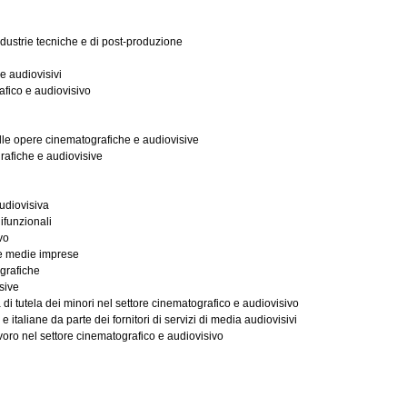
ndustrie tecniche e di post-produzione
 e audiovisivi
afico e audiovisivo
elle opere cinematografiche e audiovisive
afiche e audiovisive
audiovisiva
ifunzionali
vo
 e medie imprese
ografiche
sive
 di tutela dei minori nel settore cinematografico e audiovisivo
taliane da parte dei fornitori di servizi di media audiovisivi
voro nel settore cinematografico e audiovisivo