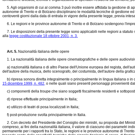
5. Agli organismi di cui al comma 3 può inoltre essere affidata la gestione di app
autonome di Trento e di Bolzano disciplinano le modalità tecniche di gestione ed e
centoventi giorni dalla data di entrata in vigore della presente legge, previa inte
6. Le regioni e le province autonome di Trento e di Bolzano sostengono l'imprend
7. Le disposizioni della presente legge sono applicabili nelle regioni a statuto s
alla
legge costituzionale 18 ottobre 2001, n. 3.
Art. 5.
Nazionalità italiana delle opere
1. La nazionalità italiana delle opere cinematografiche e delle opere audiovisiv
a) nazionalità italiana o di altro Paese dell'Unione europea del regista, dell'autor
dell'autore della musica, dello scenografo, del costumista, dell'autore della grafic
b) ripresa sonora diretta integralmente o principalmente in lingua italiana o in dia
15 dicembre 1999, n. 482,
o nelle quali siano presenti personaggi provenienti dalle
c) componenti della troupe che siano soggetti fiscalmente residenti e sottoposti 
d) riprese effettuate principalmente in Italia;
e) utilizzo di teatri di posa localizzati in Italia;
f) post-produzione svolta principalmente in Italia.
2. Con decreto del Presidente del Consiglio dei ministri, su proposta del Ministro,
compreso, ai fini della nazionalità italiana, il valore di ciascuno dei parametri ind
permanente per i rapporti tra lo Stato, le regioni e le province autonome di Trento