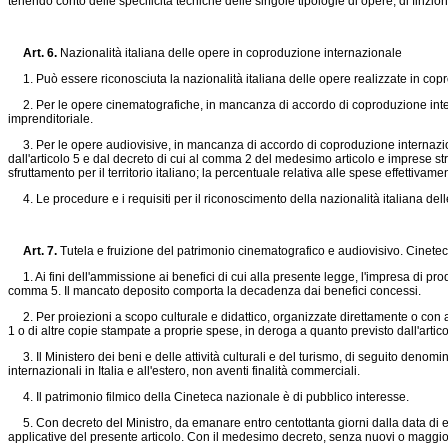
tenendo conto delle specificità tecniche delle singole tipologie di opere, di finzi
Art. 6.
Nazionalità italiana delle opere in coproduzione internazionale
1. Può essere riconosciuta la nazionalità italiana delle opere realizzate in copro
2. Per le opere cinematografiche, in mancanza di accordo di coproduzione internaz
imprenditoriale.
3. Per le opere audiovisive, in mancanza di accordo di coproduzione internazionale
dall'articolo 5 e dal decreto di cui al comma 2 del medesimo articolo e imprese str
sfruttamento per il territorio italiano; la percentuale relativa alle spese effettiva
4. Le procedure e i requisiti per il riconoscimento della nazionalità italiana dell
Art. 7.
Tutela e fruizione del patrimonio cinematografico e audiovisivo. Cinete
1. Ai fini dell'ammissione ai benefici di cui alla presente legge, l'impresa di pro
comma 5. Il mancato deposito comporta la decadenza dai benefici concessi.
2. Per proiezioni a scopo culturale e didattico, organizzate direttamente o con altri
1 o di altre copie stampate a proprie spese, in deroga a quanto previsto dall'arti
3. Il Ministero dei beni e delle attività culturali e del turismo, di seguito deno
internazionali in Italia e all'estero, non aventi finalità commerciali.
4. Il patrimonio filmico della Cineteca nazionale è di pubblico interesse.
5. Con decreto del Ministro, da emanare entro centottanta giorni dalla data di entr
applicative del presente articolo. Con il medesimo decreto, senza nuovi o maggiori 