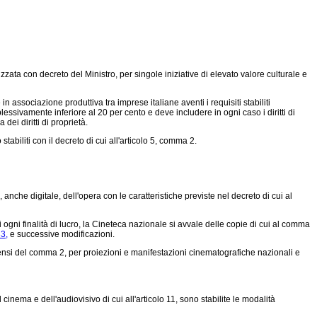
ta con decreto del Ministro, per singole iniziative di elevato valore culturale e
ssociazione produttiva tra imprese italiane aventi i requisiti stabiliti
essivamente inferiore al 20 per cento e deve includere in ogni caso i diritti di
dei diritti di proprietà.
biliti con il decreto di cui all'articolo 5, comma 2.
nche digitale, dell'opera con le caratteristiche previste nel decreto di cui al
i ogni finalità di lucro, la Cineteca nazionale si avvale delle copie di cui al comma
33,
e successive modificazioni.
 sensi del comma 2, per proiezioni e manifestazioni cinematografiche nazionali e
inema e dell'audiovisivo di cui all'articolo 11, sono stabilite le modalità