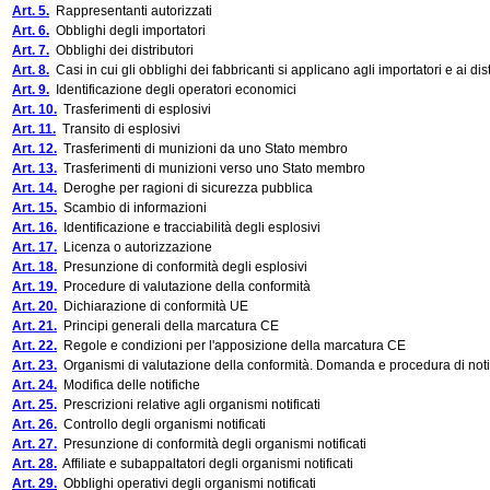
Art. 5.
Rappresentanti autorizzati
Art. 6.
Obblighi degli importatori
Art. 7.
Obblighi dei distributori
Art. 8.
Casi in cui gli obblighi dei fabbricanti si applicano agli importatori e ai dist
Art. 9.
Identificazione degli operatori economici
Art. 10.
Trasferimenti di esplosivi
Art. 11.
Transito di esplosivi
Art. 12.
Trasferimenti di munizioni da uno Stato membro
Art. 13.
Trasferimenti di munizioni verso uno Stato membro
Art. 14.
Deroghe per ragioni di sicurezza pubblica
Art. 15.
Scambio di informazioni
Art. 16.
Identificazione e tracciabilità degli esplosivi
Art. 17.
Licenza o autorizzazione
Art. 18.
Presunzione di conformità degli esplosivi
Art. 19.
Procedure di valutazione della conformità
Art. 20.
Dichiarazione di conformità UE
Art. 21.
Principi generali della marcatura CE
Art. 22.
Regole e condizioni per l'apposizione della marcatura CE
Art. 23.
Organismi di valutazione della conformità. Domanda e procedura di noti
Art. 24.
Modifica delle notifiche
Art. 25.
Prescrizioni relative agli organismi notificati
Art. 26.
Controllo degli organismi notificati
Art. 27.
Presunzione di conformità degli organismi notificati
Art. 28.
Affiliate e subappaltatori degli organismi notificati
Art. 29.
Obblighi operativi degli organismi notificati