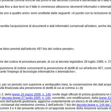
l presente comma nonchè dal primo e dal secondo comma è aumentata se il fatto è 
fino a due terzi se il fatto è commesso attraverso strumenti informatici o telemati
da uno a quattro anni» sono sostituite dalle seguenti: «è punito con la reclusione
:
ntita l'acquisizione di documenti e dati informatici conservati all'estero, anche div
 falso previsti dall'articolo 497-bis del codice penale»;
rie del codice di procedura penale, di cui al
decreto legislativo 28 luglio 1989, n. 2
zione di notizie concernenti la prevenzione di delitti di cui all'articolo 407, comm
iante l'impiego di tecnologie informatiche o telematiche»;
er un periodo non superiore a ventiquattro mesi, la conservazione dei dati acquisiti
ità finalizzata alla prevenzione di delitti di cui al comma 1»
.
[9]
e 2, della
legge 16 marzo 2006, n. 146,
svolte dagli ufficiali di polizia giudiziaria iv
el
decreto-legge 27 luglio 2005, n. 144,
convertito, con modificazioni, dalla
legge 31
ioni dell'autorità giudiziaria, aggiorna costantemente un elenco di siti utilizzati per l
ria richiamati dal medesimo comma 2 dell'articolo 7-bis del
decreto-legge n. 144 del
 commi 3 e 4 del presente articolo in un'apposita sezione della relazione annuale di 