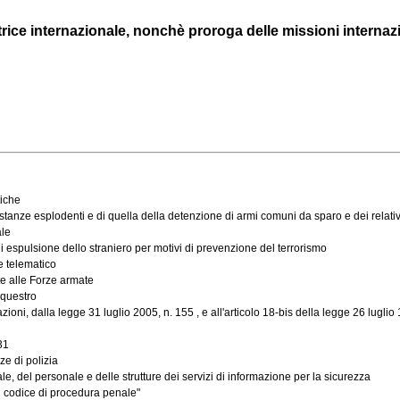
rice internazionale, nonchè proroga delle missioni internazio
tiche
tanze esplodenti e di quella della detenzione di armi comuni da sparo e dei relativi c
ale
i espulsione dello straniero per motivi di prevenzione del terrorismo
 e telematico
e alle Forze armate
equestro
ioni, dalla legge 31 luglio 2005, n. 155 , e all'articolo 18-bis della legge 26 luglio
31
ze di polizia
e, del personale e delle strutture dei servizi di informazione per la sicurezza
l codice di procedura penale"