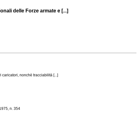
nali delle Forze armate e [...]
aricatori, nonchè tracciabilità [...]
 1975, n. 354