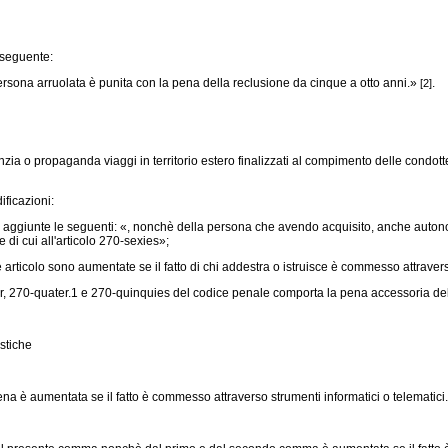
 seguente:
persona arruolata è punita con la pena della reclusione da cinque a otto anni.»
.
[2]
ia o propaganda viaggi in territorio estero finalizzati al compimento delle condotte c
ficazioni:
ggiunte le seguenti: «, nonchè della persona che avendo acquisito, anche autonomam
di cui all'articolo 270-sexies»;
ticolo sono aumentate se il fatto di chi addestra o istruisce è commesso attraverso
ater, 270-quater.1 e 270-quinquies del codice penale comporta la pena accessoria de
istiche
na è aumentata se il fatto è commesso attraverso strumenti informatici o telematici.