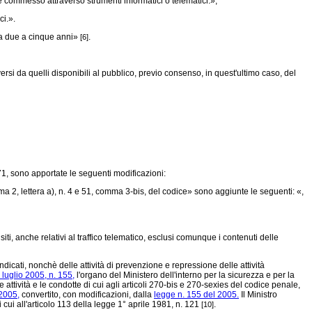
commesso attraverso strumenti informatici o telematici.»;
ci.».
 da due a cinque anni»
.
[6]
ersi da quelli disponibili al pubblico, previo consenso, in quest'ultimo caso, del
71,
sono apportate le seguenti modificazioni:
a 2, lettera a), n. 4 e 51, comma 3-bis, del codice» sono aggiunte le seguenti: «,
, anche relativi al traffico telematico, esclusi comunque i contenuti delle
i indicati, nonchè delle attività di prevenzione e repressione delle attività
 luglio 2005, n. 155,
l'organo del Ministero dell'interno per la sicurezza e per la
e attività e le condotte di cui agli articoli 270-bis e 270-sexies del codice penale,
 2005,
convertito, con modificazioni, dalla
legge n. 155 del 2005.
Il Ministro
cui all'articolo 113 della legge 1° aprile 1981, n. 121
.
[10]