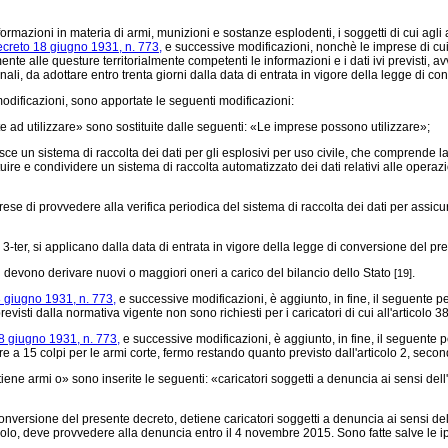
formazioni in materia di armi, munizioni e sostanze esplodenti, i soggetti di cui agli
ecreto 18 giugno 1931, n. 773,
e successive modificazioni, nonchè le imprese di cui 
 alle questure territorialmente competenti le informazioni e i dati ivi previsti, avv
sonali, da adottare entro trenta giorni dalla data di entrata in vigore della legge di 
dificazioni, sono apportate le seguenti modificazioni:
 ad utilizzare» sono sostituite dalle seguenti: «Le imprese possono utilizzare»;
 un sistema di raccolta dei dati per gli esplosivi per uso civile, che comprende la l
ituire e condividere un sistema di raccolta automatizzato dei dati relativi alle operazi
e di provvedere alla verifica periodica del sistema di raccolta dei dati per assicurar
 3-ter, si applicano dalla data di entrata in vigore della legge di conversione del p
 devono derivare nuovi o maggiori oneri a carico del bilancio dello Stato
.
[19]
8 giugno 1931, n. 773,
e successive modificazioni, è aggiunto, in fine, il seguente per
revisti dalla normativa vigente non sono richiesti per i caricatori di cui all'artico
8 giugno 1931, n. 773,
e successive modificazioni, è aggiunto, in fine, il seguente p
 a 15 colpi per le armi corte, fermo restando quanto previsto dall'articolo 2, sec
e armi o» sono inserite le seguenti: «caricatori soggetti a denuncia ai sensi dell'a
nversione del presente decreto, detiene caricatori soggetti a denuncia ai sensi del
olo, deve provvedere alla denuncia entro il 4 novembre 2015. Sono fatte salve le ip