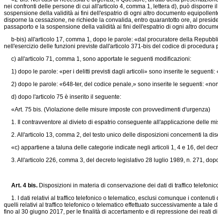
nei confronti delle persone di cui all'articolo 4, comma 1, lettera d), può disporre 
sospensione della validità ai fini dell'espatrio di ogni altro documento equipolle
disporne la cessazione, ne richiede la convalida, entro quarantotto ore, al presid
passaporto e la sospensione della validità ai fini dell'espatrio di ogni altro doc
b-bis) all'articolo 17, comma 1, dopo le parole: «dal procuratore della Repubblic
nell'esercizio delle funzioni previste dall'articolo 371-bis del codice di procedura
c) all'articolo 71, comma 1, sono apportate le seguenti modificazioni:
1) dopo le parole: «per i delitti previsti dagli articoli» sono inserite le seguenti
2) dopo le parole: «648-ter, del codice penale,» sono inserite le seguenti: «nonchè
d) dopo l'articolo 75 è inserito il seguente:
«Art. 75 bis. (Violazione delle misure imposte con provvedimenti d'urgenza)
1. Il contravventore al divieto di espatrio conseguente all'applicazione delle mis
2. All'articolo 13, comma 2, del testo unico delle disposizioni concernenti la dis
«c) appartiene a taluna delle categorie indicate negli articoli 1, 4 e 16, del
decr
3. All'articolo 226, comma 3, del
decreto legislativo 28 luglio 1989, n. 271,
dopo 
Art. 4 bis.
Disposizioni in materia di conservazione dei dati di traffico telefoni
1. I dati relativi al traffico telefonico o telematico, esclusi comunque i contenut
quelli relativi al traffico telefonico o telematico effettuato successivamente a tale
fino al 30 giugno 2017, per le finalità di accertamento e di repressione dei reati d