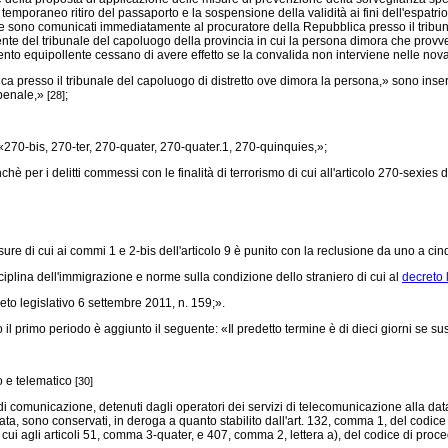
il temporaneo ritiro del passaporto e la sospensione della validità ai fini dell'espatr
nte sono comunicati immediatamente al procuratore della Repubblica presso il tribuna
ente del tribunale del capoluogo della provincia in cui la persona dimora che provved
umento equipollente cessano di avere effetto se la convalida non interviene nelle nov
a presso il tribunale del capoluogo di distretto ove dimora la persona,» sono inseri
 penale,»
;
[28]
: «270-bis, 270-ter, 270-quater, 270-quater.1, 270-quinquies,»;
 per i delitti commessi con le finalità di terrorismo di cui all'articolo 270-sexies 
ure di cui ai commi 1 e 2-bis dell'articolo 9 è punito con la reclusione da uno a c
ciplina dell'immigrazione e norme sulla condizione dello straniero di cui al
decreto 
eto legislativo 6 settembre 2011, n. 159;».
il primo periodo è aggiunto il seguente: «Il predetto termine è di dieci giorni se 
co e telematico
[30]
i di comunicazione, detenuti dagli operatori dei servizi di telecomunicazione alla da
 data, sono conservati, in deroga a quanto stabilito dall'art. 132, comma 1, del codice 
i cui agli articoli 51, comma 3-quater, e 407, comma 2, lettera a), del codice di pro