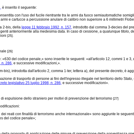
,
è inserito il seguente:
sentita con l'uso del fucile rientrante tra le armi da fuoco semiautomatiche somigli
 armi e cartucce a percussione anulare di calibro non superiore a 6 millimetri Flob
a 2-bis, della
legge 11 febbraio 1992, n. 157,
introdotto dal comma 3-decies del pres
genti anteriormente alla medesima data. In caso di cessione, a qualunque titolo, delle
zioni
.
[25]
enale
[26]
 «630 del codice penale,» sono inserite le seguenti: «all'articolo 12, commi 1 e 3, 
, n. 286,
e successive modificazioni,».
is), introdotta dall'articolo 2, comma 1-ter, lettera a), del presente decreto, è ag
ne di trasporto di persone ai fini dell'ingresso illegale nel territorio dello Stato, d
reto legislativo 25 luglio 1998, n. 286,
e successive modificazioni».
 di espulsione dello straniero per motivi di prevenzione del terrorismo
[27]
dificazioni:
ei reati con finalità di terrorismo anche internazionale» sono aggiunte le seguenti:
ies del codice penale»;
e della proposta di applicazione delle misure di prevenzione della sorveglianza spe