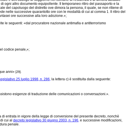
io di ogni altro documento equipollente. Il temporaneo ritiro del passaporto e la
le del capoluogo del distretto ove dimora la persona, il quale, se non ritiene di
e nelle successive quarantotto ore con le modalità di cui al comma 1. Il ritiro del
antasei ore successive alla loro adozione.»;
te le seguenti: «dal procuratore nazionale antimafia e antiterrorismo
del codice penale,»;
inque anni»
.
[29]
legislativo 25 luglio 1998, n. 286,
la lettera c) è sostituita dalla seguente:
sussistono esigenze di traduzione delle comunicazioni o conversazioni.».
ta di entrata in vigore della legge di conversione del presente decreto, nonchè
di cui al
decreto legislativo 30 giugno 2003, n. 196,
e successive modificazioni,
cedura penale.