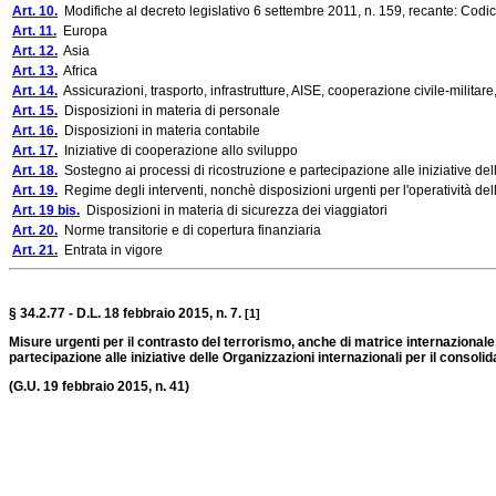
Art. 10.
Modifiche al decreto legislativo 6 settembre 2011, n. 159, recante: Codic
Art. 11.
Europa
Art. 12.
Asia
Art. 13.
Africa
Art. 14.
Assicurazioni, trasporto, infrastrutture, AISE, cooperazione civile-militare
Art. 15.
Disposizioni in materia di personale
Art. 16.
Disposizioni in materia contabile
Art. 17.
Iniziative di cooperazione allo sviluppo
Art. 18.
Sostegno ai processi di ricostruzione e partecipazione alle iniziative del
Art. 19.
Regime degli interventi, nonchè disposizioni urgenti per l'operatività del
Art. 19 bis.
Disposizioni in materia di sicurezza dei viaggiatori
Art. 20.
Norme transitorie e di copertura finanziaria
Art. 21.
Entrata in vigore
§ 34.2.77 - D.L. 18 febbraio 2015, n. 7.
[1]
Misure urgenti per il contrasto del terrorismo, anche di matrice internazionale,
partecipazione alle iniziative delle Organizzazioni internazionali per il consoli
(G.U. 19 febbraio 2015, n. 41)