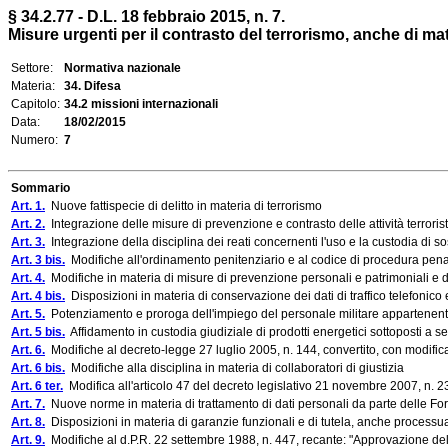
§ 34.2.77 - D.L. 18 febbraio 2015, n. 7.
Misure urgenti per il contrasto del terrorismo, anche di mat
Settore:
Normativa nazionale
Materia:
34. Difesa
Capitolo:
34.2 missioni internazionali
Data:
18/02/2015
Numero:
7
Sommario
Art. 1.
Nuove fattispecie di delitto in materia di terrorismo
Art. 2.
Integrazione delle misure di prevenzione e contrasto delle attività terroris
Art. 3.
Integrazione della disciplina dei reati concernenti l'uso e la custodia di sos
Art. 3 bis.
Modifiche all'ordinamento penitenziario e al codice di procedura pen
Art. 4.
Modifiche in materia di misure di prevenzione personali e patrimoniali e d
Art. 4 bis.
Disposizioni in materia di conservazione dei dati di traffico telefonico
Art. 5.
Potenziamento e proroga dell'impiego del personale militare appartenent
Art. 5 bis.
Affidamento in custodia giudiziale di prodotti energetici sottoposti a s
Art. 6.
Modifiche al decreto-legge 27 luglio 2005, n. 144, convertito, con modificaz
Art. 6 bis.
Modifiche alla disciplina in materia di collaboratori di giustizia
Art. 6 ter.
Modifica all'articolo 47 del decreto legislativo 21 novembre 2007, n. 2
Art. 7.
Nuove norme in materia di trattamento di dati personali da parte delle For
Art. 8.
Disposizioni in materia di garanzie funzionali e di tutela, anche processual
Art. 9.
Modifiche al d.P.R. 22 settembre 1988, n. 447, recante: "Approvazione de