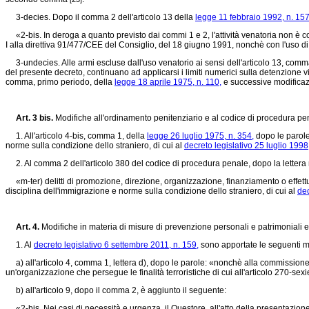
3-decies. Dopo il comma 2 dell'articolo 13 della
legge 11 febbraio 1992, n. 157
«2-bis. In deroga a quanto previsto dai commi 1 e 2, l'attività venatoria non è con
I alla direttiva 91/477/CEE del Consiglio, del 18 giugno 1991, nonchè con l'uso di
3-undecies. Alle armi escluse dall'uso venatorio ai sensi dell'articolo 13, comm
del presente decreto, continuano ad applicarsi i limiti numerici sulla detenzione vi
comma, primo periodo, della
legge 18 aprile 1975, n. 110,
e successive modifica
Art. 3 bis.
Modifiche all'ordinamento penitenziario e al codice di procedura p
1. All'articolo 4-bis, comma 1, della
legge 26 luglio 1975, n. 354,
dopo le parole:
norme sulla condizione dello straniero, di cui al
decreto legislativo 25 luglio 1998
2. Al comma 2 dell'articolo 380 del codice di procedura penale, dopo la lettera m-b
«m-ter) delitti di promozione, direzione, organizzazione, finanziamento o effettuazio
disciplina dell'immigrazione e norme sulla condizione dello straniero, di cui al
dec
Art. 4.
Modifiche in materia di misure di prevenzione personali e patrimoniali e
1. Al
decreto legislativo 6 settembre 2011, n. 159,
sono apportate le seguenti mo
a) all'articolo 4, comma 1, lettera d), dopo le parole: «nonchè alla commissione d
un'organizzazione che persegue le finalità terroristiche di cui all'articolo 270-sex
b) all'articolo 9, dopo il comma 2, è aggiunto il seguente:
«2-bis. Nei casi di necessità e urgenza, il Questore, all'atto della presentazion