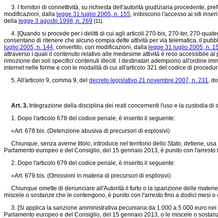
3. I fornitori di connettività, su richiesta dell'autorità giudiziaria procedente, pref
modificazioni, dalla
legge 31 luglio 2005, n. 155,
inibiscono l'accesso ai siti inser
della
legge 3 agosto 1998, n. 269
.
[11]
4. [Quando si procede per i delitti di cui agli articoli 270-bis, 270-ter, 270-quat
consentano di ritenere che alcuno compia dette attività per via telematica, il pubbli
luglio 2005, n. 144,
convertito, con modificazioni, dalla
legge 31 luglio 2005, n. 1
attraverso i quali il contenuto relativo alle medesime attività è reso accessibile al 
rimozione dei soli specifici contenuti illeciti. I destinatari adempiono all'ordin
internet nelle forme e con le modalità di cui all'articolo 321 del codice di proced
5. All'articolo 9, comma 9, del
decreto legislativo 21 novembre 2007, n. 231,
dop
Art. 3.
Integrazione della disciplina dei reati concernenti l'uso e la custodia di
1. Dopo l'articolo 678 del codice penale, è inserito il seguente:
«Art. 678 bis. (Detenzione abusiva di precursori di esplosivi)
Chiunque, senza averne titolo, introduce nel territorio dello Stato, detiene, usa 
Parlamento europeo e del Consiglio, del 15 gennaio 2013, è punito con l'arresto 
2. Dopo l'articolo 679 del codice penale, è inserito il seguente:
«Art. 679 bis. (Omissioni in materia di precursori di esplosivi)
Chiunque omette di denunciare all'Autorità il furto o la sparizione delle materie i
miscele o sostanze che le contengono, è punito con l'arresto fino a dodici mesi o
3. [Si applica la sanzione amministrativa pecuniaria da 1.000 a 5.000 euro nei conf
Parlamento europeo e del Consiglio, del 15 gennaio 2013, o le miscele o sostanze c