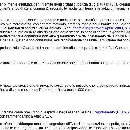
eribilmente effettuata per il tramite degli organi di polizia giudiziaria di cui al comma
iti nell'elenco di cui al comma 2, secondo le modalità, i tempi e le soluzioni tecniche
er e 270-quinquies del codice penale commessi con le finalità di terrorismo di cui al
co ministero ordina, con decreto motivato, preferibilmente per il tramite degli organi
55,
ai fornitori di servizi di cui all'articolo 16 del
decreto legislativo 9 aprile 2003, n. 
pubblico, di provvedere alla rimozione dello stesso. In caso di contenuti generati dagl
e immediatamente e comunque non oltre quarantotto ore dal ricevimento della notifica
ura penale , garantendo comunque, ove tecnicamente possibile, la fruizione dei conten
o le parole: «Guardia di finanza» sono inserite le seguenti: «, nonchè al Comitato d
 sostanze esplodenti e di quella della detenzione di armi comuni da sparo e dei relat
o mette a disposizione di privati le sostanze o le miscele che le contengono indicate
fino a diciotto mesi e con l'ammenda fino a euro 1.000.»
.
[14]
ndicate come precursori di esplosivi negli Allegati I e II del
Regolamento (CE) n. 
 con l'ammenda fino a euro 371.».
ronti di chiunque omette di segnalare all'Autorità le transazioni sospette, relative 
he le contengono. Ai fini della presente disposizione, le transazioni si considerano