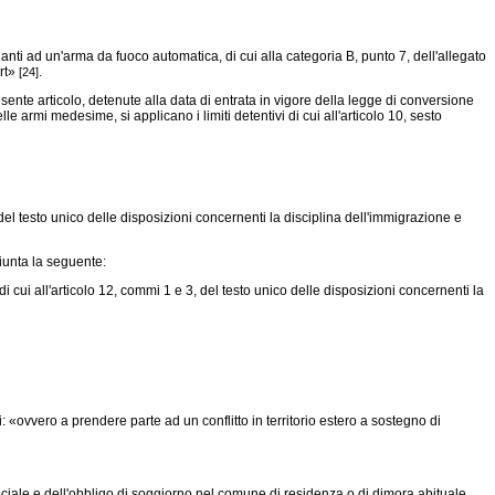
anti ad un'arma da fuoco automatica, di cui alla categoria B, punto 7, dell'allegato
ert»
.
[24]
ente articolo, detenute alla data di entrata in vigore della legge di conversione
 armi medesime, si applicano i limiti detentivi di cui all'articolo 10, sesto
del testo unico delle disposizioni concernenti la disciplina dell'immigrazione e
giunta la seguente:
i cui all'articolo 12, commi 1 e 3, del testo unico delle disposizioni concernenti la
 «ovvero a prendere parte ad un conflitto in territorio estero a sostegno di
ciale e dell'obbligo di soggiorno nel comune di residenza o di dimora abituale