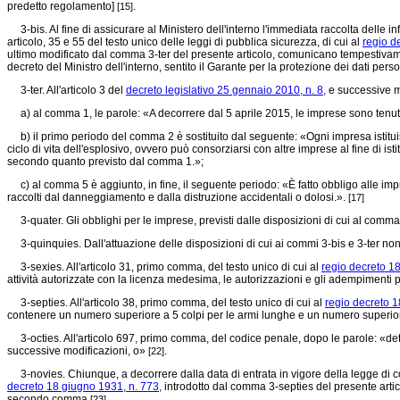
predetto regolamento]
.
[15]
3-bis. Al fine di assicurare al Ministero dell'interno l'immediata raccolta delle in
articolo, 35 e 55 del testo unico delle leggi di pubblica sicurezza, di cui al
regio d
ultimo modificato dal comma 3-ter del presente articolo, comunicano tempestivamente
decreto del Ministro dell'interno, sentito il Garante per la protezione dei dati per
3-ter. All'articolo 3 del
decreto legislativo 25 gennaio 2010, n. 8,
e successive mo
a) al comma 1, le parole: «A decorrere dal 5 aprile 2015, le imprese sono tenute
b) il primo periodo del comma 2 è sostituito dal seguente: «Ogni impresa istituisce
ciclo di vita dell'esplosivo, ovvero può consorziarsi con altre imprese al fine di ist
secondo quanto previsto dal comma 1.»;
c) al comma 5 è aggiunto, in fine, il seguente periodo: «È fatto obbligo alle impres
raccolti dal danneggiamento e dalla distruzione accidentali o dolosi.».
[17]
3-quater. Gli obblighi per le imprese, previsti dalle disposizioni di cui al comma
3-quinquies. Dall'attuazione delle disposizioni di cui ai commi 3-bis e 3-ter non
3-sexies. All'articolo 31, primo comma, del testo unico di cui al
regio decreto 1
attività autorizzate con la licenza medesima, le autorizzazioni e gli adempimenti p
3-septies. All'articolo 38, primo comma, del testo unico di cui al
regio decreto 1
contenere un numero superiore a 5 colpi per le armi lunghe e un numero superiore
3-octies. All'articolo 697, primo comma, del codice penale, dopo le parole: «detien
successive modificazioni, o»
.
[22]
3-novies. Chiunque, a decorrere dalla data di entrata in vigore della legge di co
decreto 18 giugno 1931, n. 773,
introdotto dal comma 3-septies del presente artic
secondo comma
.
[23]