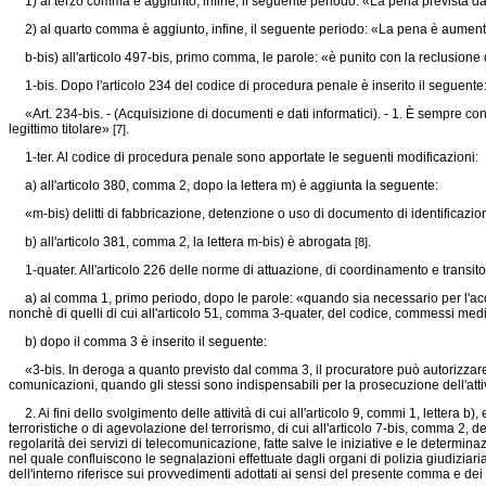
1) al terzo comma è aggiunto, infine, il seguente periodo: «La pena prevista da
2) al quarto comma è aggiunto, infine, il seguente periodo: «La pena è aumentata 
b-bis) all'articolo 497-bis, primo comma, le parole: «è punito con la reclusione 
1-bis. Dopo l'articolo 234 del codice di procedura penale è inserito il seguente
«Art. 234-bis. - (Acquisizione di documenti e dati informatici). - 1. È sempre conse
legittimo titolare»
.
[7]
1-ter. Al codice di procedura penale sono apportate le seguenti modificazioni:
a) all'articolo 380, comma 2, dopo la lettera m) è aggiunta la seguente:
«m-bis) delitti di fabbricazione, detenzione o uso di documento di identificazione
b) all'articolo 381, comma 2, la lettera m-bis) è abrogata
.
[8]
1-quater. All'articolo 226 delle norme di attuazione, di coordinamento e transito
a) al comma 1, primo periodo, dopo le parole: «quando sia necessario per l'acquisi
nonchè di quelli di cui all'articolo 51, comma 3-quater, del codice, commessi med
b) dopo il comma 3 è inserito il seguente:
«3-bis. In deroga a quanto previsto dal comma 3, il procuratore può autorizzare, p
comunicazioni, quando gli stessi sono indispensabili per la prosecuzione dell'attiv
2. Ai fini dello svolgimento delle attività di cui all'articolo 9, commi 1, lettera b), 
terroristiche o di agevolazione del terrorismo, di cui all'articolo 7-bis, comma 2, d
regolarità dei servizi di telecomunicazione, fatte salve le iniziative e le determinaz
nel quale confluiscono le segnalazioni effettuate dagli organi di polizia giudizia
dell'interno riferisce sui provvedimenti adottati ai sensi del presente comma e dei