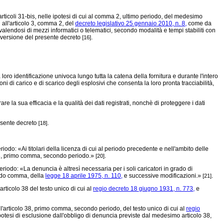
 articoli 31-bis, nelle ipotesi di cui al comma 2, ultimo periodo, del medesimo
all'articolo 3, comma 2, del
decreto legislativo 25 gennaio 2010, n. 8,
come da
alendosi di mezzi informatici o telematici, secondo modalità e tempi stabiliti con
conversione del presente decreto
.
[16]
oro identificazione univoca lungo tutta la catena della fornitura e durante l'intero
oni di carico e di scarico degli esplosivi che consenta la loro pronta tracciabilità,
e la sua efficacia e la qualità dei dati registrati, nonchè di proteggere i dati
resente decreto
.
[18]
iodo: «Ai titolari della licenza di cui al periodo precedente e nell'ambito delle
lo 38, primo comma, secondo periodo.»
.
[20]
eriodo: «La denuncia è altresì necessaria per i soli caricatori in grado di
ondo comma, della
legge 18 aprile 1975, n. 110,
e successive modificazioni.»
.
[21]
rticolo 38 del testo unico di cui al
regio decreto 18 giugno 1931, n. 773,
e
l'articolo 38, primo comma, secondo periodo, del testo unico di cui al
regio
otesi di esclusione dall'obbligo di denuncia previste dal medesimo articolo 38,