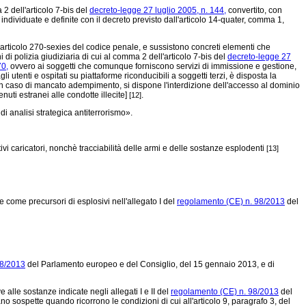
 2 dell'articolo 7-bis del
decreto-legge 27 luglio 2005, n. 144,
convertito, con
 individuate e definite con il decreto previsto dall'articolo 14-quater, comma 1,
l'articolo 270-sexies del codice penale, e sussistono concreti elementi che
 di polizia giudiziaria di cui al comma 2 dell'articolo 7-bis del
decreto-legge 27
70,
ovvero ai soggetti che comunque forniscono servizi di immissione e gestione,
i utenti e ospitati su piattaforme riconducibili a soggetti terzi, è disposta la
. In caso di mancato adempimento, si dispone l'interdizione dell'accesso al dominio
uti estranei alle condotte illecite]
.
[12]
i analisi strategica antiterrorismo».
ivi caricatori, nonchè tracciabilità delle armi e delle sostanze esplodenti
[13]
 come precursori di esplosivi nell'allegato I del
regolamento (CE) n. 98/2013
del
98/2013
del Parlamento europeo e del Consiglio, del 15 gennaio 2013, e di
alle sostanze indicate negli allegati I e II del
regolamento (CE) n. 98/2013
del
 sospette quando ricorrono le condizioni di cui all'articolo 9, paragrafo 3, del