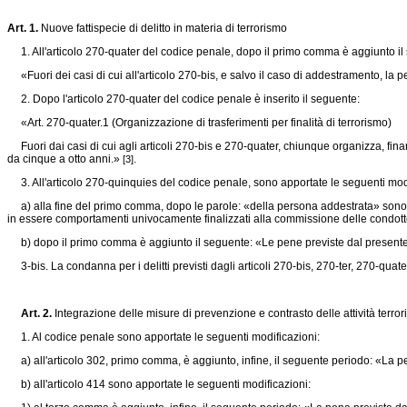
Art. 1.
Nuove fattispecie di delitto in materia di terrorismo
1. All'articolo 270-quater del codice penale, dopo il primo comma è aggiunto il
«Fuori dei casi di cui all'articolo 270-bis, e salvo il caso di addestramento, la 
2. Dopo l'articolo 270-quater del codice penale è inserito il seguente:
«Art. 270-quater.1 (Organizzazione di trasferimenti per finalità di terrorismo)
Fuori dai casi di cui agli articoli 270-bis e 270-quater, chiunque organizza, finanz
da cinque a otto anni.»
.
[3]
3. All'articolo 270-quinquies del codice penale, sono apportate le seguenti modi
a) alla fine del primo comma, dopo le parole: «della persona addestrata» sono a
in essere comportamenti univocamente finalizzati alla commissione delle condotte 
b) dopo il primo comma è aggiunto il seguente: «Le pene previste dal presente ar
3-bis. La condanna per i delitti previsti dagli articoli 270-bis, 270-ter, 270-qu
Art. 2.
Integrazione delle misure di prevenzione e contrasto delle attività terror
1. Al codice penale sono apportate le seguenti modificazioni:
a) all'articolo 302, primo comma, è aggiunto, infine, il seguente periodo: «La pe
b) all'articolo 414 sono apportate le seguenti modificazioni: