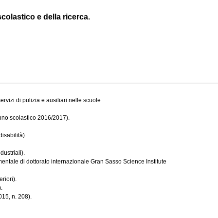
colastico e della ricerca.
rvizi di pulizia e ausiliari nelle scuole
nno scolastico 2016/2017).
isabilità).
ustriali).
mentale di dottorato internazionale Gran Sasso Science Institute
riori).
.
15, n. 208).