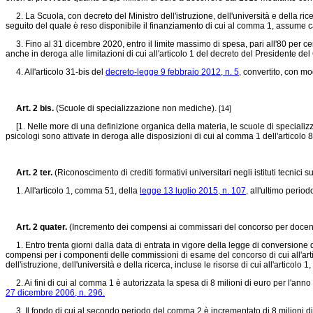
2. La Scuola, con decreto del Ministro dell'istruzione, dell'università e della rice
seguito del quale è reso disponibile il finanziamento di cui al comma 1, assume car
3. Fino al 31 dicembre 2020, entro il limite massimo di spesa, pari all'80 per cento
anche in deroga alle limitazioni di cui all'articolo 1 del decreto del Presidente d
4. All'articolo 31-bis del
decreto-legge 9 febbraio 2012, n. 5,
convertito, con mod
Art. 2 bis.
(Scuole di specializzazione non mediche).
[14]
[1. Nelle more di una definizione organica della materia, le scuole di specializz
psicologi sono attivate in deroga alle disposizioni di cui al comma 1 dell'articol
Art. 2 ter.
(Riconoscimento di crediti formativi universitari negli istituti tecnici s
1. All'articolo 1, comma 51, della
legge 13 luglio 2015, n. 107,
all'ultimo period
Art. 2 quater.
(Incremento dei compensi ai commissari del concorso per docent
1. Entro trenta giorni dalla data di entrata in vigore della legge di conversione del
compensi per i componenti delle commissioni di esame del concorso di cui all'ar
dell'istruzione, dell'università e della ricerca, incluse le risorse di cui all'artic
2. Ai fini di cui al comma 1 è autorizzata la spesa di 8 milioni di euro per l'ann
27 dicembre 2006, n. 296.
3. Il fondo di cui al secondo periodo del comma 2 è incrementato di 8 milioni di 