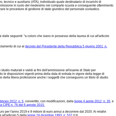
tecnico e ausiliario (ATA), individuato quale destinatario di incarichi di
le immissione in ruolo del medesimo nel comparto scuola e conseguente ottenimento
zzare le procedure di gestione di stato giuridico del personale scolastico.
e dalle seguenti: "a coloro che siano in possesso della laurea di cui all'articolo
golamento di cui al
decreto del Presidente della Repubblica 5 giugno 2001, n.
di studio maturati e validi ai fini dell'ammissione all'esame di Stato per
ndo le disposizioni vigenti prima della data di entrata in vigore della legge di
io della libera professione anche i soggetti che conseguono un titolo di studio
bbraio 2012, n. 5,
convertito, con modificazioni, dalla
legge 4 aprile 2012, n. 35,
e
ra CIPE n. 76 del 6 agosto 2015.
ro per l'anno 2019 e 9 milioni di euro annui a decorrere dal 2020. Ai relativi
all'articolo 5 della
legge 24 dicembre 1993, n. 537
.
[13]