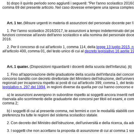
b) dopo il quinto periodo sono aggiunti i seguenti: "Per l'anno scolastico 2016/20
comma 69 del presente articolo. Nel caso dovesse emergere una spesa complessiva
Art. 1 ter.
(Misure urgenti in materia di assunzioni del personale docente per 
1. Per l'anno scolastico 2016/2017, le assunzioni a tempo indeterminato del pers
funzioni connesse all'avvio dell'anno scolastico e alla nomina del personale docent
2016.
2. Per il concorso di cui all'articolo 1, comma 114, della
legge 13 luglio 2015, n
all'articolo 400, comma 01, del testo unico di cui al
decreto legislativo 16 aprile 1
Art. 1 quater.
(Disposizioni riguardanti i docenti della scuola dell'infanzia).
[6]
1. Fino all'approvazione delle graduatorie della scuola dell'infanzia del concors
concorso bandito con decreto direttoriale del Ministero dell'istruzione, dell'univer
regionali per incapienza rispetto ai posti di cui all'articolo 399, comma 1, del testo
legislativo n. 297 del 1994,
in regioni diverse da quella per cui hanno concorso e ne
a) le assunzioni avvengono in subordine rispetto ai soggetti ancora inseriti nelle
riservata allo scorrimento delle graduatorie dei concorsi per titoli ed esami, e co
comma 2;
b) i soggetti di cui al presente comma, nei termini e con le modalità stabiliti con 
preferenza tra tutte le regioni del sistema scolastico statale.
2. Con decreto del Ministro dell'istruzione, dell'università e della ricerca, da ado
3. I soggetti che non accettano la proposta di assunzione di cui al comma 1 sono