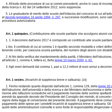
4. All'esito delle procedure di cui ai commi precedenti, anche in caso di incomple
della ricerca n. 82 del 24 settembre 2012, sono soppresse.
5. Le graduatorie di merito delle scuole dell'infanzia del concorso di cui all'art
al
decreto legislativo 16 aprile 1994, n. 297,
e successive modificazioni, sono vali
procedura autorizzatoria.
Art. 1 quinquies.
(Contribuzione alle scuole paritarie che accolgono alunni con
1. 1. A decorrere dall'anno 2017 è corrisposto un contributo alle scuole paritarie
1-bis. Il contributo di cui al comma 1 è ripartito secondo modalità e criteri definit
tenendo conto, per ciascuna scuola paritaria, del numero degli alunni con disabili
2. Ai fini della verifica del mantenimento della parità, il Ministero dell'istruzione
all'articolo 1, comma 4, lettera e), della
legge 10 marzo 2000, n. 62.
3. Agli oneri derivanti dal comma 1, pari a 12,2 milioni di euro annui a decorrer
Art. 1 sexies.
(Incarichi di supplenza breve e saltuaria).
[10]
1. Fermo restando quanto disposto dall'articolo 1, comma 129, della
legge 30 
dell'istruzione, dell'università e della ricerca e del Ministero dell'economia e d
risorse alle istituzioni scolastiche ed il pagamento mensile delle somme spettanti 
previsti da apposito decreto del Presidente del Consiglio dei ministri, di concerto c
vigore della legge di conversione del presente decreto. Il pagamento deve comunque 
pagamento delle spese per i predetti incarichi di supplenza breve e saltuaria. Gli a
quelli delle amministrazioni coinvolte e sono fonte di responsabilità dirigenziale o