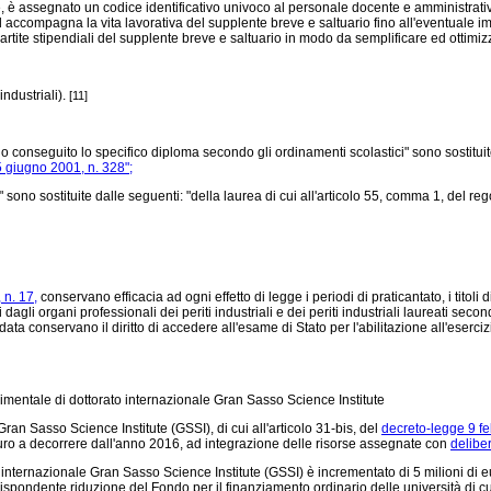
 è assegnato un codice identificativo univoco al personale docente e amministrativo, 
o ed accompagna la vita lavorativa del supplente breve e saltuario fino all'eventua
e partite stipendiali del supplente breve e saltuario in modo da semplificare ed ottimi
industriali).
[11]
iano conseguito lo specifico diploma secondo gli ordinamenti scolastici" sono sostituit
 giugno 2001, n. 328";
" sono sostituite dalle seguenti: "della laurea di cui all'articolo 55, comma 1, del re
 n. 17,
conservano efficacia ad ogni effetto di legge i periodi di praticantato, i titoli 
 dagli organi professionali dei periti industriali e dei periti industriali laureati seco
a conservano il diritto di accedere all'esame di Stato per l'abilitazione all'eserciz
rimentale di dottorato internazionale Gran Sasso Science Institute
an Sasso Science Institute (GSSI), di cui all'articolo 31-bis, del
decreto-legge 9 fe
i euro a decorrere dall'anno 2016, ad integrazione delle risorse assegnate con
delibe
internazionale Gran Sasso Science Institute (GSSI) è incrementato di 5 milioni di eu
spondente riduzione del Fondo per il finanziamento ordinario delle università di cui 