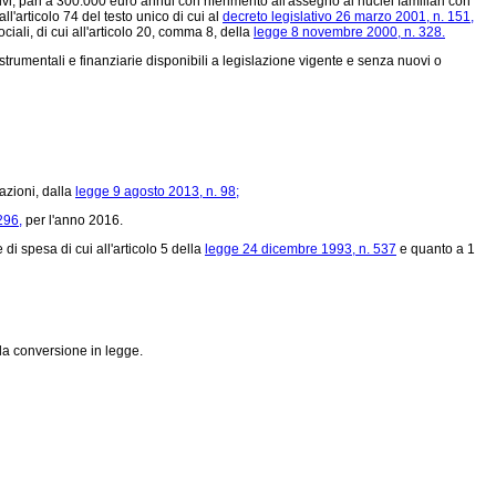
ivi, pari a 300.000 euro annui con riferimento all'assegno ai nuclei familiari con
l'articolo 74 del testo unico di cui al
decreto legislativo 26 marzo 2001, n. 151,
ali, di cui all'articolo 20, comma 8, della
legge 8 novembre 2000, n. 328.
umentali e finanziarie disponibili a legislazione vigente e senza nuovi o
azioni, dalla
legge 9 agosto 2013, n. 98;
296,
per l'anno 2016.
i spesa di cui all'articolo 5 della
legge 24 dicembre 1993, n. 537
e quanto a 1
la conversione in legge.