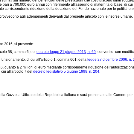
 stimati sul numero dei beneficiari delle prestazioni che costituiscono diritti soggett
e pari a 700.000 euro annui con riferimento all'assegno di maternità di base, di cui al
e corrispondente riduzione della dotazione del Fondo nazionale per le politiche soci
vvedono agli adempimenti derivanti dal presente articolo con le risorse umane, str
nno 2016, si provvede:
ticolo 58, comma 6, del
decreto-legge 21 giugno 2013, n. 69,
convertito, con modific
 funzionamento, di cui all'articolo 1, comma 601, della
legge 27 dicembre 2006, n. 
6, quanto a 2 milioni di euro mediante corrispondente riduzione dell'autorizzazione d
ui all'articolo 7 del
decreto legislativo 5 giugno 1998, n. 204.
ella Gazzetta Ufficiale della Repubblica italiana e sarà presentato alle Camere per 