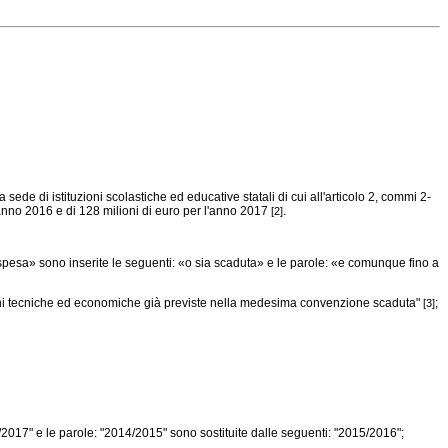
ede di istituzioni scolastiche ed educative statali di cui all'articolo 2, commi 2-
'anno 2016 e di 128 milioni di euro per l'anno 2017
.
[2]
spesa» sono inserite le seguenti: «o sia scaduta» e le parole: «e comunque fino a
zioni tecniche ed economiche già previste nella medesima convenzione scaduta"
;
[3]
2017" e le parole: "2014/2015" sono sostituite dalle seguenti: "2015/2016";