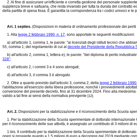
2. Al fine di assicurare un'efficiente e corretta gestione del personale supplente,
supplenza breve e saltuaria, che resta invariato per tutta la durata del contratt
della partita di spesa fissa. È garantita la corrispondenza tra i codici univoci e l
Art. 1 septies.
(Disposizioni in materia di ordinamento professionale dei periti 
1. Alla
legge 2 febbraio 1990, n. 17,
sono apportate le seguenti modificazioni:
a) all'articolo 1, comma 1, le parole: "ai licenziati degli istituti tecnici che abb
55, comma 1, del regolamento di cui al
decreto del Presidente della Repubblica 5
b) all'articolo 2, comma 1, lettera e), le parole: "del diploma di perito industriale
328";
c) all'articolo 2, i commi 3 e 4 sono abrogati;
d) all'articolo 3, il comma 3 è abrogato.
2. Oltre a quanto previsto dall'articolo 3, comma 2, della
legge 2 febbraio 1990,
l'abilitazione all'esercizio della libera professione, nonchè i provvedimenti adottati
conversione del presente decreto, fino al 31 dicembre 2024. Fino alla medesima dat
valido a tal fine ai sensi della normativa previgente
.
[12]
Art. 2.
Disposizioni per la stabilizzazione e il riconoscimento della Scuola spe
1. Per la stabilizzazione della Scuola sperimentale di dottorato internazionale Gr
per il riconoscimento delle sue attività, è assegnato un contributo di 3 milioni d
1-bis. Il contributo per la stabilizzazione della Scuola sperimentale di dottorato 
oneri si provvede quanto a 1,5 milioni di euro a decorrere dal 2019 mediante corri