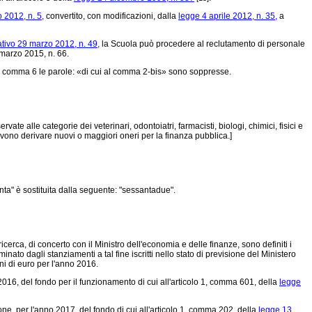
 2012, n. 5,
convertito, con modificazioni, dalla
legge 4 aprile 2012, n. 35,
a
ativo 29 marzo 2012, n. 49,
la Scuola può procedere al reclutamento di personale
 marzo 2015, n. 66.
l comma 6 le parole: «di cui al comma 2-bis» sono soppresse.
ervate alle categorie dei veterinari, odontoiatri, farmacisti, biologi, chimici, fisici e
evono derivare nuovi o maggiori oneri per la finanza pubblica.]
anta" è sostituita dalla seguente: "sessantadue".
icerca, di concerto con il Ministro dell'economia e delle finanze, sono definiti i
minato dagli stanziamenti a tal fine iscritti nello stato di previsione del Ministero
oni di euro per l'anno 2016.
2016, del fondo per il funzionamento di cui all'articolo 1, comma 601, della
legge
e, per l'anno 2017, del fondo di cui all'articolo 1, comma 202, della
legge 13