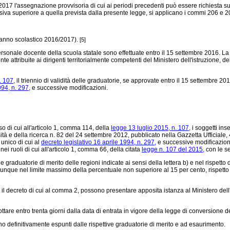
17 l'assegnazione provvisoria di cui ai periodi precedenti può essere richiesta sui 
 superiore a quella prevista dalla presente legge, si applicano i commi 206 e 207
l'anno scolastico 2016/2017).
[5]
onale docente della scuola statale sono effettuate entro il 15 settembre 2016. La 
e attribuite ai dirigenti territorialmente competenti del Ministero dell'istruzione,
. 107,
il triennio di validità delle graduatorie, se approvate entro il 15 settembre 20
994, n. 297,
e successive modificazioni.
o di cui all'articolo 1, comma 114, della
legge 13 luglio 2015, n. 107,
i soggetti inse
sità e della ricerca n. 82 del 24 settembre 2012, pubblicato nella Gazzetta Ufficiale,
 unico di cui al
decreto legislativo 16 aprile 1994, n. 297,
e successive modificazion
i ruoli di cui all'articolo 1, comma 66, della citata
legge n. 107 del 2015,
con le se
 graduatorie di merito delle regioni indicate ai sensi della lettera b) e nel rispett
munque nel limite massimo della percentuale non superiore al 15 per cento, rispetto ai
il decreto di cui al comma 2, possono presentare apposita istanza al Ministero dell'is
ttare entro trenta giorni dalla data di entrata in vigore della legge di conversione d
 definitivamente espunti dalle rispettive graduatorie di merito e ad esaurimento.