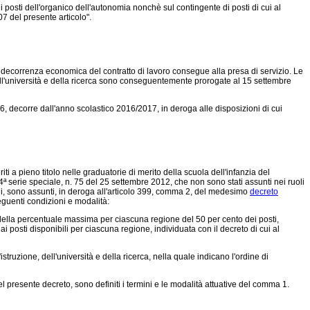
posti dell'organico dell'autonomia nonchè sul contingente di posti di cui al
 del presente articolo".
decorrenza economica del contratto di lavoro consegue alla presa di servizio. Le
 dell'università e della ricerca sono conseguentemente prorogate al 15 settembre
16, decorre dall'anno scolastico 2016/2017, in deroga alle disposizioni di cui
riti a pieno titolo nelle graduatorie di merito della scuola dell'infanzia del
 4ª serie speciale, n. 75 del 25 settembre 2012, che non sono stati assunti nei ruoli
i, sono assunti, in deroga all'articolo 399, comma 2, del medesimo
decreto
guenti condizioni e modalità:
o della percentuale massima per ciascuna regione del 50 per cento dei posti,
 posti disponibili per ciascuna regione, individuata con il decreto di cui al
truzione, dell'università e della ricerca, nella quale indicano l'ordine di
el presente decreto, sono definiti i termini e le modalità attuative del comma 1.