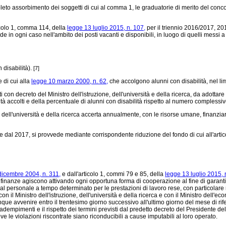
to assorbimento dei soggetti di cui al comma 1, le graduatorie di merito del concorso
icolo 1, comma 114, della
legge 13 luglio 2015, n. 107,
per il triennio 2016/2017, 20
de in ogni caso nell'ambito dei posti vacanti e disponibili, in luogo di quelli mess
 disabilità).
[7]
 di cui alla
legge 10 marzo 2000, n. 62,
che accolgono alunni con disabilità, nel lim
i con decreto del Ministro dell'istruzione, dell'università e della ricerca, da adottare
tà accolti e della percentuale di alunni con disabilità rispetto al numero complessi
, dell'università e della ricerca accerta annualmente, con le risorse umane, finanziarie
e dal 2017, si provvede mediante corrispondente riduzione del fondo di cui all'art
dicembre 2004, n. 311,
e dall'articolo 1, commi 79 e 85, della
legge 13 luglio 2015, 
elle finanze agiscono attivando ogni opportuna forma di cooperazione al fine di gara
al personale a tempo determinato per le prestazioni di lavoro rese, con particolare ri
on il Ministro dell'istruzione, dell'università e della ricerca e con il Ministro dell'e
avvenire entro il trentesimo giorno successivo all'ultimo giorno del mese di riferime
dempimenti e il rispetto dei termini previsti dal predetto decreto del Presidente del 
ve le violazioni riscontrate siano riconducibili a cause imputabili al loro operato.