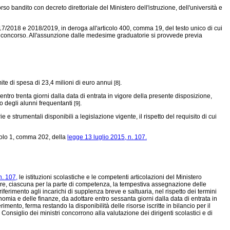
 bandito con decreto direttoriale del Ministero dell'istruzione, dell'università e
17/2018 e 2018/2019, in deroga all'articolo 400, comma 19, del testo unico di cui
i a concorso. All'assunzione dalle medesime graduatorie si provvede previa
ite di spesa di 23,4 milioni di euro annui
.
[8]
 entro trenta giorni dalla data di entrata in vigore della presente disposizione,
vo degli alunni frequentanti
.
[9]
 e strumentali disponibili a legislazione vigente, il rispetto del requisito di cui
icolo 1, comma 202, della
legge 13 luglio 2015, n. 107.
n. 107,
le istituzioni scolastiche e le competenti articolazioni del Ministero
ntire, ciascuna per la parte di competenza, la tempestiva assegnazione delle
ferimento agli incarichi di supplenza breve e saltuaria, nel rispetto dei termini
conomia e delle finanze, da adottare entro sessanta giorni dalla data di entrata in
nto, ferma restando la disponibilità delle risorse iscritte in bilancio per il
Consiglio dei ministri concorrono alla valutazione dei dirigenti scolastici e di