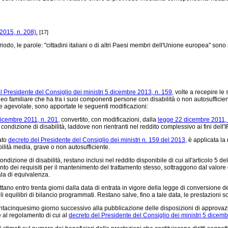
2015, n. 208).
[17]
iodo, le parole: "cittadini italiani o di altri Paesi membri dell'Unione europea" sono 
l Presidente del Consiglio dei ministri 5 dicembre 2013, n. 159,
volte a recepire le
o familiare che ha tra i suoi componenti persone con disabilità o non autosufficienti
he agevolate, sono apportate le seguenti modificazioni:
icembre 2011, n. 201,
convertito, con modificazioni, dalla
legge 22 dicembre 2011, 
condizione di disabilità, laddove non rientranti nel reddito complessivo ai fini dell'
tato
decreto del Presidente del Consiglio dei ministri n. 159 del 2013,
è applicata la
ilità media, grave o non autosufficiente.
ndizione di disabilità, restano inclusi nel reddito disponibile di cui all'articolo 5 de
ertamento dei requisiti per il mantenimento del trattamento stesso, sottraggono dal va
la di equivalenza.
tano entro trenta giorni dalla data di entrata in vigore della legge di conversione d
gli equilibri di bilancio programmati. Restano salve, fino a tale data, le prestazioni 
rantacinquesimo giorno successivo alla pubblicazione delle disposizioni di approvaz
e al regolamento di cui al
decreto del Presidente del Consiglio dei ministri 5 dicemb