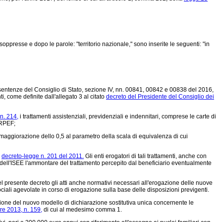
soppresse e dopo le parole: "territorio nazionale," sono inserite le seguenti: "in
 sentenze del Consiglio di Stato, sezione IV, nn. 00841, 00842 e 00838 del 2016,
, come definite dall'allegato 3 al citato
decreto del Presidente del Consiglio dei
n. 214,
i trattamenti assistenziali, previdenziali e indennitari, comprese le carte di
IRPEF;
 maggiorazione dello 0,5 al parametro della scala di equivalenza di cui
l
decreto-legge n. 201 del 2011.
Gli enti erogatori di tali trattamenti, anche con
lore dell'ISEE l'ammontare del trattamento percepito dal beneficiario eventualmente
el presente decreto gli atti anche normativi necessari all'erogazione delle nuove
sociali agevolate in corso di erogazione sulla base delle disposizioni previgenti.
ione del nuovo modello di dichiarazione sostitutiva unica concernente le
re 2013, n. 159,
di cui al medesimo comma 1.