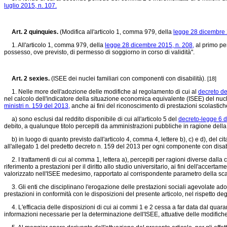
luglio 2015, n. 107.
Art. 2 quinquies.
(Modifica all'articolo 1, comma 979, della
legge 28 dicembre 
1. All'articolo 1, comma 979, della
legge 28 dicembre 2015, n. 208,
al primo per
possesso, ove previsto, di permesso di soggiorno in corso di validità".
Art. 2 sexies.
(ISEE dei nuclei familiari con componenti con disabilità).
[18]
1. Nelle more dell'adozione delle modifiche al regolamento di cui al
decreto de
nel calcolo dell'indicatore della situazione economica equivalente (ISEE) del nucle
ministri n. 159 del 2013,
anche ai fini del riconoscimento di prestazioni scolastic
a) sono esclusi dal reddito disponibile di cui all'articolo 5 del
decreto-legge 6 d
debito, a qualunque titolo percepiti da amministrazioni pubbliche in ragione della 
b) in luogo di quanto previsto dall'articolo 4, comma 4, lettere b), c) e d), del ci
all'allegato 1 del predetto decreto n. 159 del 2013 per ogni componente con disab
2. I trattamenti di cui al comma 1, lettera a), percepiti per ragioni diverse dalla co
riferimento a prestazioni per il diritto allo studio universitario, ai fini dell'acc
valorizzato nell'ISEE medesimo, rapportato al corrispondente parametro della sca
3. Gli enti che disciplinano l'erogazione delle prestazioni sociali agevolate adot
prestazioni in conformità con le disposizioni del presente articolo, nel rispetto de
4. L'efficacia delle disposizioni di cui ai commi 1 e 2 cessa a far data dal qua
informazioni necessarie per la determinazione dell'ISEE, attuative delle modifich