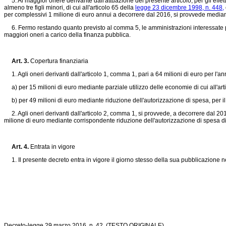
5. Al maggior onere derivante dall'attuazione del presente articolo, per gli effetti
almeno tre figli minori, di cui all'articolo 65 della
legge 23 dicembre 1998, n. 448,
per complessivi 1 milione di euro annui a decorrere dal 2016, si provvede mediant
6. Fermo restando quanto previsto al comma 5, le amministrazioni interessate pro
maggiori oneri a carico della finanza pubblica.
Art. 3.
Copertura finanziaria
1. Agli oneri derivanti dall'articolo 1, comma 1, pari a 64 milioni di euro per l'a
a) per 15 milioni di euro mediante parziale utilizzo delle economie di cui all'ar
b) per 49 milioni di euro mediante riduzione dell'autorizzazione di spesa, per il
2. Agli oneri derivanti dall'articolo 2, comma 1, si provvede, a decorrere dal 201
milione di euro mediante corrispondente riduzione dell'autorizzazione di spesa di c
Art. 4.
Entrata in vigore
1. Il presente decreto entra in vigore il giorno stesso della sua pubblicazione n
Decreto-legge 29 marzo 2016, n. 42.
(TESTO ORIGINALE)