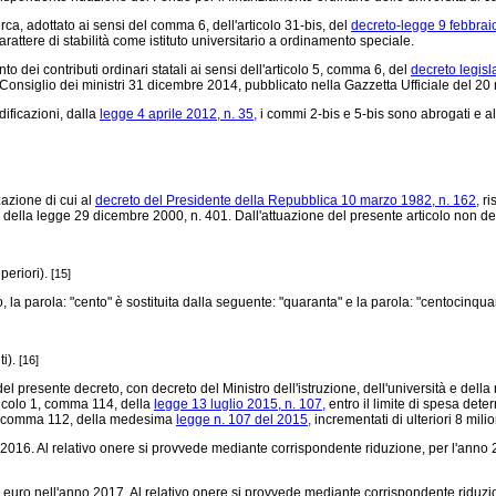
rca, adottato ai sensi del comma 6, dell'articolo 31-bis, del
decreto-legge 9 febbraio
attere di stabilità come istituto universitario a ordinamento speciale.
 dei contributi ordinari statali ai sensi dell'articolo 5, comma 6, del
decreto legisl
el Consiglio dei ministri 31 dicembre 2014, pubblicato nella Gazzetta Ufficiale del 20
ificazioni, dalla
legge 4 aprile 2012, n. 35,
i commi 2-bis e 5-bis sono abrogati e a
azione di cui al
decreto del Presidente della Repubblica 10 marzo 1982, n. 162,
ris
o 8 della legge 29 dicembre 2000, n. 401. Dall'attuazione del presente articolo non d
uperiori).
[15]
o, la parola: "cento" è sostituita dalla seguente: "quaranta" e la parola: "centocinqu
i).
[16]
 presente decreto, con decreto del Ministro dell'istruzione, dell'università e della r
ticolo 1, comma 114, della
legge 13 luglio 2015, n. 107,
entro il limite di spesa deter
olo 1, comma 112, della medesima
legge n. 107 del 2015,
incrementati di ulteriori 8 mili
o 2016. Al relativo onere si provvede mediante corrispondente riduzione, per l'anno 
euro nell'anno 2017. Al relativo onere si provvede mediante corrispondente riduzion