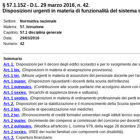
§ 57.1.152 - D.L. 29 marzo 2016, n. 42.
Disposizioni urgenti in materia di funzionalità del sistema s
Settore:
Normativa nazionale
Materia:
57. Istruzione
Capitolo:
57.1 disciplina generale
Data:
29/03/2016
Numero:
42
Sommario
Art. 1.
Disposizioni per il decoro degli edifici scolastici e per lo svolgimento dei se
Art. 1 bis.
(Disposizioni in materia di assegnazione provvisoria).
Art. 1 ter.
(Misure urgenti in materia di assunzioni del personale docente per l'a
Art. 1 quater.
(Disposizioni riguardanti i docenti della scuola dell'infanzia).
Art. 1 quinquies.
(Contribuzione alle scuole paritarie che accolgono alunni con d
Art. 1 sexies.
(Incarichi di supplenza breve e saltuaria).
Art. 1 septies.
(Disposizioni in materia di ordinamento professionale dei periti ind
Art. 2.
Disposizioni per la stabilizzazione e il riconoscimento della Scuola speri
Art. 2 bis.
(Scuole di specializzazione non mediche).
Art. 2 ter.
(Riconoscimento di crediti formativi universitari negli istituti tecnici supe
Art. 2 quater.
(Incremento dei compensi ai commissari del concorso per docenti)
Art. 2 quinquies.
(Modifica all'articolo 1, comma 979, della legge 28 dicembre 20
Art. 2 sexies.
(ISEE dei nuclei familiari con componenti con disabilità).
Art. 3.
Copertura finanziaria