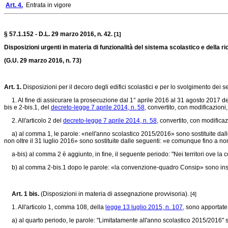
Art. 4.
Entrata in vigore
§ 57.1.152 - D.L. 29 marzo 2016, n. 42.
[1]
Disposizioni urgenti in materia di funzionalità del sistema scolastico e della ri
(G.U. 29 marzo 2016, n. 73)
Art. 1.
Disposizioni per il decoro degli edifici scolastici e per lo svolgimento dei ser
1. Al fine di assicurare la prosecuzione dal 1° aprile 2016 al 31 agosto 2017 degli 
bis e 2-bis.1, del
decreto-legge 7 aprile 2014, n. 58,
convertito, con modificazioni,
2. All'articolo 2 del
decreto-legge 7 aprile 2014, n. 58,
convertito, con modificaz
a) al comma 1, le parole: «nell'anno scolastico 2015/2016» sono sostituite dalle
non oltre il 31 luglio 2016» sono sostituite dalle seguenti: «e comunque fino a no
a-bis) al comma 2 è aggiunto, in fine, il seguente periodo: "Nei territori ove 
b) al comma 2-bis.1 dopo le parole: «la convenzione-quadro Consip» sono inseri
Art. 1 bis.
(Disposizioni in materia di assegnazione provvisoria).
[4]
1. All'articolo 1, comma 108, della
legge 13 luglio 2015, n. 107,
sono apportate 
a) al quarto periodo, le parole: "Limitatamente all'anno scolastico 2015/2016" so