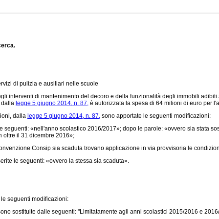
cerca.
vizi di pulizia e ausiliari nelle scuole
interventi di mantenimento del decoro e della funzionalità degli immobili adibiti a s
 dalla
legge 5 giugno 2014, n. 87,
è autorizzata la spesa di 64 milioni di euro per l
ioni, dalla
legge 5 giugno 2014, n. 87,
sono apportate le seguenti modificazioni:
 seguenti: «nell'anno scolastico 2016/2017»; dopo le parole: «ovvero sia stata so
n oltre il 31 dicembre 2016»;
la convenzione Consip sia scaduta trovano applicazione in via provvisoria le condi
te le seguenti: «ovvero la stessa sia scaduta».
le seguenti modificazioni:
no sostituite dalle seguenti: "Limitatamente agli anni scolastici 2015/2016 e 2016/