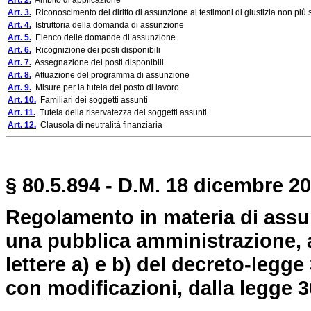
Art. 2.
Ambito di applicazione
Art. 3.
Riconoscimento del diritto di assunzione ai testimoni di giustizia non più s
Art. 4.
Istruttoria della domanda di assunzione
Art. 5.
Elenco delle domande di assunzione
Art. 6.
Ricognizione dei posti disponibili
Art. 7.
Assegnazione dei posti disponibili
Art. 8.
Attuazione del programma di assunzione
Art. 9.
Misure per la tutela del posto di lavoro
Art. 10.
Familiari dei soggetti assunti
Art. 11.
Tutela della riservatezza dei soggetti assunti
Art. 12.
Clausola di neutralità finanziaria
§ 80.5.894 - D.M. 18 dicembre 20
Regolamento in materia di assun
una pubblica amministrazione, a
lettere a) e b) del decreto-legge
con modificazioni, dalla legge 3