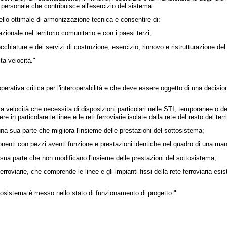
l personale che contribuisce all'esercizio del sistema.
ivello ottimale di armonizzazione tecnica e consentire di:
nazionale nel territorio comunitario e con i paesi terzi;
cchiature e dei servizi di costruzione, esercizio, rinnovo e ristrutturazione del
ta velocità."
erativa critica per l'interoperabilità e che deve essere oggetto di una decisi
a velocità che necessita di disposizioni particolari nelle STI, temporanee o defi
e in particolare le linee e le reti ferroviarie isolate dalla rete del resto del ter
 una sua parte che migliora l'insieme delle prestazioni del sottosistema;
nenti con pezzi aventi funzione e prestazioni identiche nel quadro di una man
a sua parte che non modificano l'insieme delle prestazioni del sottosistema;
ferroviarie, che comprende le linee e gli impianti fissi della rete ferroviaria esi
ttosistema è messo nello stato di funzionamento di progetto."