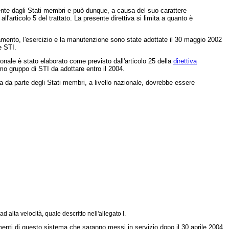
ciente dagli Stati membri e può dunque, a causa del suo carattere
ll'articolo 5 del trattato. La presente direttiva si limita a quanto è
egnalamento, l'esercizio e la manutenzione sono state adottate il 30 maggio 2002
e STI.
ionale è stato elaborato come previsto dall'articolo 25 della
direttiva
imo gruppo di STI da adottare entro il 2004.
tiva da parte degli Stati membri, a livello nazionale, dovrebbe essere
 alta velocità, quale descritto nell'allegato I.
lementi di questo sistema che saranno messi in servizio dopo il 30 aprile 2004,