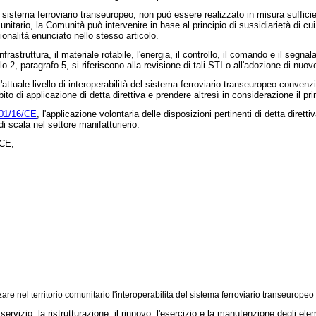
del sistema ferroviario transeuropeo, non può essere realizzato in misura suffi
itario, la Comunità può intervenire in base al principio di sussidiarietà di cui a
onalità enunciato nello stesso articolo.
'infrastruttura, il materiale rotabile, l'energia, il controllo, il comando e il s
olo 2, paragrafo 5, si riferiscono alla revisione di tali STI o all'adozione di nuov
attuale livello di interoperabilità del sistema ferroviario transeuropeo convenz
to di applicazione di detta direttiva e prendere altresì in considerazione il pr
001/16/CE
, l'applicazione volontaria delle disposizioni pertinenti di detta diret
di scala nel settore manifatturierio.
/CE,
re nel territorio comunitario l'interoperabilità del sistema ferroviario transeuropeo ad
servizio, la ristrutturazione, il rinnovo, l'esercizio e la manutenzione degli e