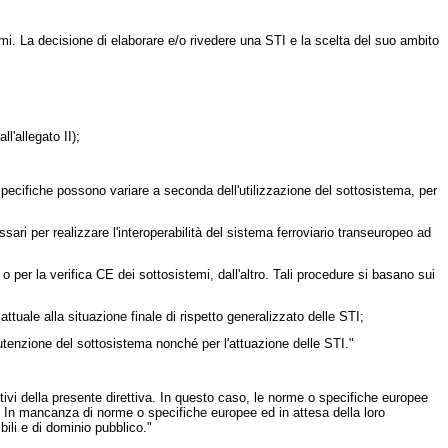
i. La decisione di elaborare e/o rivedere una STI e la scelta del suo ambito
l'allegato II);
 specifiche possono variare a seconda dell'utilizzazione del sottosistema, per
ri per realizzare l'interoperabilità del sistema ferroviario transeuropeo ad
 o per la verifica CE dei sottosistemi, dall'altro. Tali procedure si basano sui
ttuale alla situazione finale di rispetto generalizzato delle STI;
nutenzione del sottosistema nonché per l'attuazione delle STI."
ivi della presente direttiva. In questo caso, le norme o specifiche europee
e. In mancanza di norme o specifiche europee ed in attesa della loro
bili e di dominio pubblico."