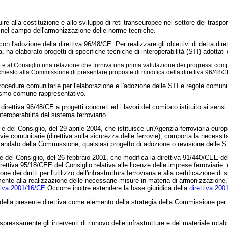
uire alla costituzione e allo sviluppo di reti transeuropee nel settore dei trasp
lare nel campo dell'armonizzazione delle norme tecniche.
n l'adozione della direttiva 96/48/CE. Per realizzare gli obiettivi di detta diret
 ha elaborato progetti di specifiche tecniche di interoperabilità (STI) adotta
 Consiglio una relazione che forniva una prima valutazione dei progressi compiuti
hiesto alla Commissione di presentare proposte di modifica della direttiva 96/48/C
ocedure comunitarie per l'elaborazione e l'adozione delle STI e regole comuni p
anismo comune rappresentativo.
a direttiva 96/48/CE a progetti concreti ed i lavori del comitato istituito ai sen
teroperabilità del sistema ferroviario.
 del Consiglio, del 29 aprile 2004, che istituisce un'Agenzia ferroviaria europ
rovie comunitarie (direttiva sulla sicurezza delle ferrovie), comporta la necess
u mandato della Commissione, qualsiasi progetto di adozione o revisione delle S
 e del Consiglio, del 26 febbraio 2001, che modifica la
direttiva 91/440/CEE
del
rettiva 95/18/CEE del Consiglio relativa alle licenze delle imprese ferroviari
ione dei diritti per l'utilizzo dell'infrastruttura ferroviaria e alla certificazione 
mente alla realizzazione delle necessarie misure in materia di armonizzazione. 
ttiva 2001/16/CE
.Occorre inoltre estendere la base giuridica della
direttiva 20
e della presente direttiva come elemento della strategia della Commissione per ri
spressamente gli interventi di rinnovo delle infrastrutture e del materiale rota