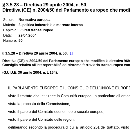
§ 3.5.28 – Direttiva 29 aprile 2004, n. 50.
Direttiva (CE) n. 2004/50 del Parlamento europeo che modifica
Settore:
Normativa europea
Materia:
3. politica industriale e mercato interno
Capitolo:
3.5 reti transeuropee
Data:
29/04/2004
Numero:
50
§ 3.5.28 – Direttiva 29 aprile 2004, n. 50.
[1]
Direttiva (CE) n. 2004/50 del Parlamento europeo che modifica la direttiva 96/4
Consiglio relativa all'interoperabilità del sistema ferroviario transeuropeo co
(G.U.U.E. 30 aprile 2004, n. L 164).
IL PARLAMENTO EUROPEO E IL CONSIGLIO DELL'UNIONE EUROP
visto il trattato che istituisce la Comunità europea, in particolare gli artic
vista la proposta della Commissione,
visto il parere del Comitato economico e sociale europeo,
visto il parere del Comitato delle regioni,
deliberando secondo la procedura di cui all'articolo 251 del trattato, vis