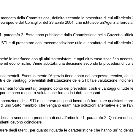
 mandato della Commissione, definito secondo la procedura di cui all'articolo 2
uropeo e del Consiglio, del 29 aprile 2004, che istituisce un'Agenzia ferrovia
 21, paragrafo 2. Esse sono pubblicate dalla Commissione nella Gazzetta uffici
 STI e di presentare ogni raccomandazione utile al comitato di cui all'articolo 2
nché le interfacce con gli altri sottosistemi e ogni altro caso specifico neces
iche ed economiche. Viene adottata una decisione secondo la procedura di cui a
ondamentali. Eventualmente l'Agenzia tiene conto del progresso tecnico, dei lavor
i e dei vantaggi prevedibili dell'attuazione delle STI; tale valutazione indicherà 
arametri fondamentali) tengono conto dei prevedibili costi e vantaggi di tutte l
 partecipano a questa valutazione fornendo i dati necessari.
di elaborazione delle STI e nel corso di questi lavori può formulare qualsiasi m
a di uno Stato membro, che vengano esaminate soluzioni alternative e che l'anali
re è fissata secondo la procedura di cui all'articolo 21, paragrafo 2. Qualora 
ondenti devono coincidere.
rere degli utenti, per quanto riguarda le caratteristiche che hanno un'incidenza 