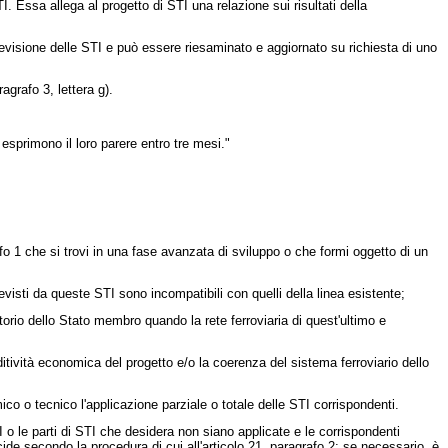
I. Essa allega al progetto di STI una relazione sui risultati della
revisione delle STI e può essere riesaminato e aggiornato su richiesta di uno
agrafo 3, lettera g).
esprimono il loro parere entro tre mesi."
rafo 1 che si trovi in una fase avanzata di sviluppo o che formi oggetto di un
evisti da queste STI sono incompatibili con quelli della linea esistente;
itorio dello Stato membro quando la rete ferroviaria di quest'ultimo e
ditività economica del progetto e/o la coerenza del sistema ferroviario dello
ico o tecnico l'applicazione parziale o totale delle STI corrispondenti.
 o le parti di STI che desidera non siano applicate e le corrispondenti
de secondo la procedura di cui all'articolo 21, paragrafo 2; se necessario, è