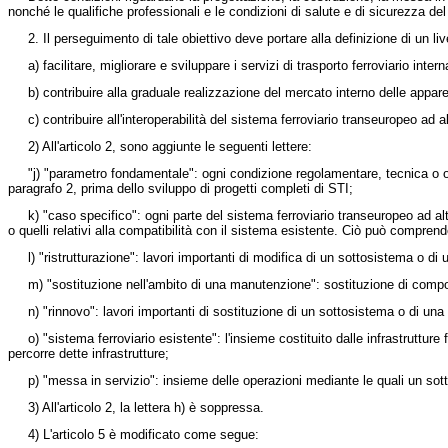
nonché le qualifiche professionali e le condizioni di salute e di sicurezza de
2. Il perseguimento di tale obiettivo deve portare alla definizione di un l
a) facilitare, migliorare e sviluppare i servizi di trasporto ferroviario inter
b) contribuire alla graduale realizzazione del mercato interno delle appare
c) contribuire all'interoperabilità del sistema ferroviario transeuropeo ad al
2) All'articolo 2, sono aggiunte le seguenti lettere:
"j) "parametro fondamentale": ogni condizione regolamentare, tecnica o op
paragrafo 2, prima dello sviluppo di progetti completi di STI;
k) "caso specifico": ogni parte del sistema ferroviario transeuropeo ad alt
o quelli relativi alla compatibilità con il sistema esistente. Ciò può comprender
l) "ristrutturazione": lavori importanti di modifica di un sottosistema o di
m) "sostituzione nell'ambito di una manutenzione": sostituzione di compo
n) "rinnovo": lavori importanti di sostituzione di un sottosistema o di un
o) "sistema ferroviario esistente": l'insieme costituito dalle infrastrutture 
percorre dette infrastrutture;
p) "messa in servizio": insieme delle operazioni mediante le quali un so
3) All'articolo 2, la lettera h) è soppressa.
4) L'articolo 5 è modificato come segue: