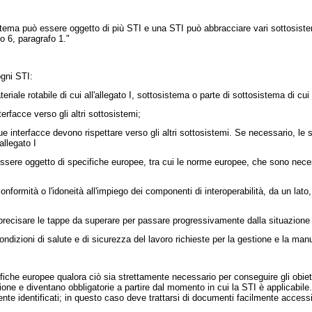
tema può essere oggetto di più STI e una STI può abbracciare vari sottosistem
o 6, paragrafo 1."
ogni STI:
riale rotabile di cui all'allegato I, sottosistema o parte di sottosistema di cui al
terfacce verso gli altri sottosistemi;
sue interfacce devono rispettare verso gli altri sottosistemi. Se necessario, le
allegato I
ssere oggetto di specifiche europee, tra cui le norme europee, che sono necessa
nformità o l'idoneità all'impiego dei componenti di interoperabilità, da un lato,
o precisare le tappe da superare per passare progressivamente dalla situazione a
condizioni di salute e di sicurezza del lavoro richieste per la gestione e la ma
fiche europee qualora ciò sia strettamente necessario per conseguire gli obiett
tione e diventano obbligatorie a partire dal momento in cui la STI è applicabil
nte identificati; in questo caso deve trattarsi di documenti facilmente accessi