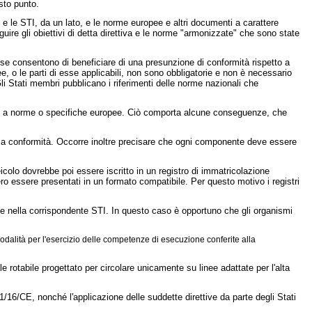
sto punto.
/CE e le STI, da un lato, e le norme europee e altri documenti a carattere
uire gli obiettivi di detta direttiva e le norme "armonizzate" che sono state
se consentono di beneficiare di una presunzione di conformità rispetto a
ee, o le parti di esse applicabili, non sono obbligatorie e non è necessario
Gli Stati membri pubblicano i riferimenti delle norme nazionali che
imento a norme o specifiche europee. Ciò comporta alcune conseguenze, che
ella conformità. Occorre inoltre precisare che ogni componente deve essere
eicolo dovrebbe poi essere iscritto in un registro di immatricolazione
ero essere presentati in un formato compatibile. Per questo motivo i registri
ive nella corrispondente STI. In questo caso è opportuno che gli organismi
dalità per l'esercizio delle competenze di esecuzione conferite alla
e rotabile progettato per circolare unicamente su linee adattate per l'alta
001/16/CE, nonché l'applicazione delle suddette direttive da parte degli Stati