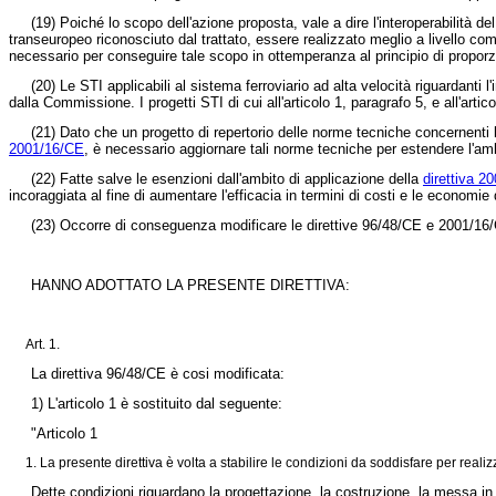
(19) Poiché lo scopo dell'azione proposta, vale a dire l'interoperabilità 
transeuropeo riconosciuto dal trattato, essere realizzato meglio a livello comun
necessario per conseguire tale scopo in ottemperanza al principio di proporzi
(20) Le STI applicabili al sistema ferroviario ad alta velocità riguardanti l
dalla Commissione. I progetti STI di cui all'articolo 1, paragrafo 5, e all'artic
(21) Dato che un progetto di repertorio delle norme tecniche concernenti l'
2001/16/CE
, è necessario aggiornare tali norme tecniche per estendere l'ambi
(22) Fatte salve le esenzioni dall'ambito di applicazione della
direttiva 2
incoraggiata al fine di aumentare l'efficacia in termini di costi e le economie 
(23) Occorre di conseguenza modificare le direttive 96/48/CE e 2001/16
HANNO ADOTTATO LA PRESENTE DIRETTIVA:
Art. 1.
La direttiva 96/48/CE è cosi modificata:
1) L'articolo 1 è sostituito dal seguente:
"Articolo 1
1. La presente direttiva è volta a stabilire le condizioni da soddisfare per realizza
Dette condizioni riguardano la progettazione, la costruzione, la messa in 