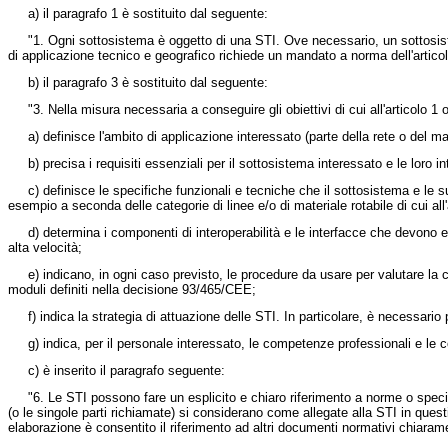
a) il paragrafo 1 è sostituito dal seguente:
"1. Ogni sottosistema è oggetto di una STI. Ove necessario, un sottosis
di applicazione tecnico e geografico richiede un mandato a norma dell'articol
b) il paragrafo 3 è sostituito dal seguente:
"3. Nella misura necessaria a conseguire gli obiettivi di cui all'articolo 1 
a) definisce l'ambito di applicazione interessato (parte della rete o del mate
b) precisa i requisiti essenziali per il sottosistema interessato e le loro in
c) definisce le specifiche funzionali e tecniche che il sottosistema e le 
esempio a seconda delle categorie di linee e/o di materiale rotabile di cui all'
d) determina i componenti di interoperabilità e le interfacce che devono e
alta velocità;
e) indicano, in ogni caso previsto, le procedure da usare per valutare la co
moduli definiti nella
decisione 93/465/CEE
;
f) indica la strategia di attuazione delle STI. In particolare, è necessari
g) indica, per il personale interessato, le competenze professionali e le 
c) è inserito il paragrafo seguente:
"6. Le STI possono fare un esplicito e chiaro riferimento a norme o speci
(o le singole parti richiamate) si considerano come allegate alla STI in ques
elaborazione è consentito il riferimento ad altri documenti normativi chiarame