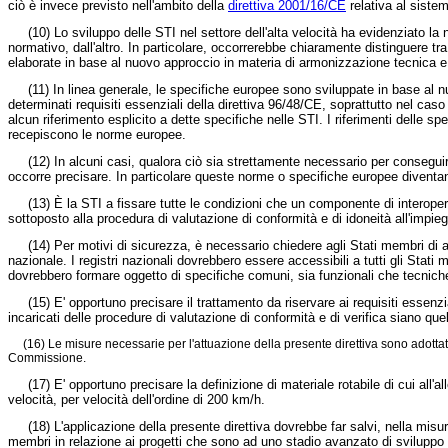
ciò è invece previsto nell'ambito della
direttiva 2001/16/CE
relativa al siste
(10) Lo sviluppo delle STI nel settore dell'alta velocità ha evidenziato la 
normativo, dall'altro. In particolare, occorrerebbe chiaramente distinguere tr
elaborate in base al nuovo approccio in materia di armonizzazione tecnica e
(11) In linea generale, le specifiche europee sono sviluppate in base al
determinati requisiti essenziali della direttiva 96/48/CE, soprattutto nel cas
alcun riferimento esplicito a dette specifiche nelle STI. I riferimenti delle 
recepiscono le norme europee.
(12) In alcuni casi, qualora ciò sia strettamente necessario per consegui
occorre precisare. In particolare queste norme o specifiche europee diventano
(13) È la STI a fissare tutte le condizioni che un componente di interop
sottoposto alla procedura di valutazione di conformità e di idoneità all'impieg
(14) Per motivi di sicurezza, è necessario chiedere agli Stati membri di a
nazionale. I registri nazionali dovrebbero essere accessibili a tutti gli Stat
dovrebbero formare oggetto di specifiche comuni, sia funzionali che tecnich
(15) E' opportuno precisare il trattamento da riservare ai requisiti esse
incaricati delle procedure di valutazione di conformità e di verifica siano quel
(16) Le misure necessarie per l'attuazione della presente direttiva sono adott
Commissione.
(17) E' opportuno precisare la definizione di materiale rotabile di cui all
velocità, per velocità dell'ordine di 200 km/h.
(18) L'applicazione della presente direttiva dovrebbe far salvi, nella misur
membri in relazione ai progetti che sono ad uno stadio avanzato di sviluppo a