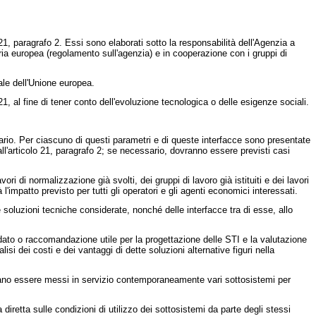
1, paragrafo 2. Essi sono elaborati sotto la responsabilità dell'Agenzia a
ria europea (regolamento sull'agenzia) e in cooperazione con i gruppi di
ale dell'Unione europea.
1, al fine di tener conto dell'evoluzione tecnologica o delle esigenze sociali.
sario. Per ciascuno di questi parametri e di queste interfacce sono presentate
ll'articolo 21, paragrafo 2; se necessario, dovranno essere previsti casi
i di normalizzazione già svolti, dei gruppi di lavoro già istituiti e dei lavori
l'impatto previsto per tutti gli operatori e gli agenti economici interessati.
e soluzioni tecniche considerate, nonché delle interfacce tra di esse, allo
andato o raccomandazione utile per la progettazione delle STI e la valutazione
si dei costi e dei vantaggi di dette soluzioni alternative figuri nella
debbano essere messi in servizio contemporaneamente vari sottosistemi per
diretta sulle condizioni di utilizzo dei sottosistemi da parte degli stessi