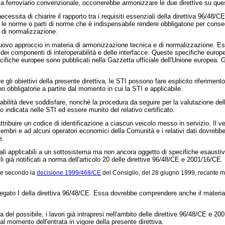
ma ferroviario convenzionale, occorrerebbe armonizzare le due direttive su que
necessita di chiarire il rapporto tra i requisiti essenziali della direttiva 96/48
a le norme o parti di norme che è indispensabile rendere obbligatorie per conseg
 di normalizzazione.
 nuovo approccio in materia di armonizzazione tecnica e di normalizzazione. Es
o dei componenti di interoperabilità e delle interfacce. Queste specifiche europ
specifiche europee sono pubblicati nella Gazzetta ufficiale dell'Unione europea. 
re gli obiettivi della presente direttiva, le STI possono fare esplicito rifer
 obbligatorie a partire dal momento in cui la STI e applicabile.
erabilità deve soddisfare, nonché la procedura da seguire per la valutazione d
o indicata nelle STI ed essere munito del relativo certificato.
ttribuire un codice di identificazione a ciascun veicolo messo in servizio. Il v
i membri e ad alcuni operatori economici della Comunità e i relativi dati dovrebb
e.
nziali applicabili a un sottosistema ma non ancora oggetto di specifiche esaust
li già notificati a norma dell'articolo 20 delle direttive 96/48/CE e 2001/16/CE.
ate secondo la
decisione 1999/468/CE
del Consiglio, del 28 giugno 1999, recante mo
'allegato I della direttiva 96/48/CE. Essa dovrebbe comprendere anche il material
a del possibile, i lavori già intrapresi nell'ambito delle direttive 96/48/CE e 2
l momento dell'entrata in vigore della presente direttiva.