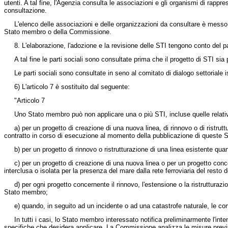
utenti. A tal fine, l'Agenzia consulta le associazioni e gli organismi di rappre
consultazione.
L'elenco delle associazioni e delle organizzazioni da consultare è messo 
Stato membro o della Commissione.
8. L'elaborazione, l'adozione e la revisione delle STI tengono conto del pare
A tal fine le parti sociali sono consultate prima che il progetto di STI sia
Le parti sociali sono consultate in seno al comitato di dialogo settoriale is
6) L'articolo 7 è sostituito dal seguente:
"Articolo 7
Uno Stato membro può non applicare una o più STI, incluse quelle relative
a) per un progetto di creazione di una nuova linea, di rinnovo o di ristrut
contratto in corso di esecuzione al momento della pubblicazione di queste S
b) per un progetto di rinnovo o ristrutturazione di una linea esistente qua
c) per un progetto di creazione di una nuova linea o per un progetto concer
interclusa o isolata per la presenza del mare dalla rete ferroviaria del resto de
d) per ogni progetto concernente il rinnovo, l'estensione o la ristruttura
Stato membro;
e) quando, in seguito ad un incidente o ad una catastrofe naturale, le con
In tutti i casi, lo Stato membro interessato notifica preliminarmente l'in
specifiche che desidera applicare. La Commissione analizza le misure previst