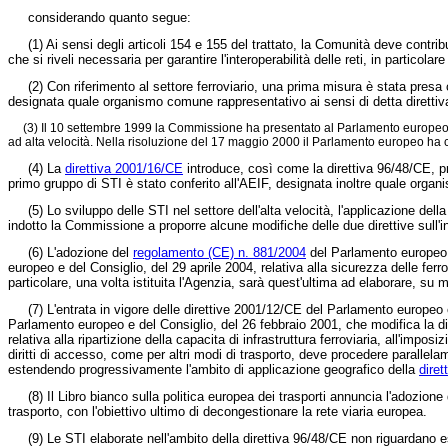
considerando quanto segue:
(1) Ai sensi degli articoli 154 e 155 del trattato, la Comunità deve contrib
che si riveli necessaria per garantire l'interoperabilità delle reti, in partico
(2) Con riferimento al settore ferroviario, una prima misura è stata presa co
designata quale organismo comune rappresentativo ai sensi di detta direttiva,
(3) Il 10 settembre 1999 la Commissione ha presentato al Parlamento europeo e al
ad alta velocità. Nella risoluzione del 17 maggio 2000 il Parlamento europeo ha c
(4) La
direttiva 2001/16/CE
introduce, così come la direttiva 96/48/CE, pr
primo gruppo di STI è stato conferito all'AEIF, designata inoltre quale org
(5) Lo sviluppo delle STI nel settore dell'alta velocità, l'applicazione dell
indotto la Commissione a proporre alcune modifiche delle due direttive sull'in
(6) L'adozione del
regolamento (CE) n. 881/2004
del Parlamento europeo e
europeo e del Consiglio, del 29 aprile 2004, relativa alla sicurezza delle fer
particolare, una volta istituita l'Agenzia, sarà quest'ultima ad elaborare, s
(7) L'entrata in vigore delle direttive 2001/12/CE del Parlamento europeo
Parlamento europeo e del Consiglio, del 26 febbraio 2001, che modifica la di
relativa alla ripartizione della capacita di infrastruttura ferroviaria, all'imposiz
diritti di accesso, come per altri modi di trasporto, deve procedere parallela
estendendo progressivamente l'ambito di applicazione geografico della
dire
(8) Il Libro bianco sulla politica europea dei trasporti annuncia l'adozion
trasporto, con l'obiettivo ultimo di decongestionare la rete viaria europea.
(9) Le STI elaborate nell'ambito della direttiva 96/48/CE non riguardano e