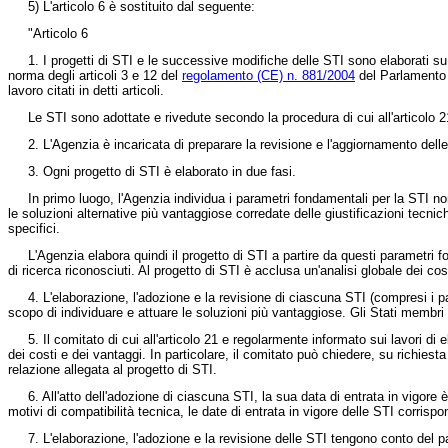
5) L'articolo 6 è sostituito dal seguente:
"Articolo 6
1. I progetti di STI e le successive modifiche delle STI sono elaborati su
norma degli articoli 3 e 12 del
regolamento (CE) n. 881/2004
del Parlamento e
lavoro citati in detti articoli.
Le STI sono adottate e rivedute secondo la procedura di cui all'articolo
2. L'Agenzia è incaricata di preparare la revisione e l'aggiornamento delle
3. Ogni progetto di STI è elaborato in due fasi.
In primo luogo, l'Agenzia individua i parametri fondamentali per la STI no
le soluzioni alternative più vantaggiose corredate delle giustificazioni tecn
specifici.
L'Agenzia elabora quindi il progetto di STI a partire da questi parametri f
di ricerca riconosciuti. Al progetto di STI è acclusa un'analisi globale dei cost
4. L'elaborazione, l'adozione e la revisione di ciascuna STI (compresi i p
scopo di individuare e attuare le soluzioni più vantaggiose. Gli Stati membri
5. Il comitato di cui all'articolo 21 e regolarmente informato sui lavori 
dei costi e dei vantaggi. In particolare, il comitato può chiedere, su richiest
relazione allegata al progetto di STI.
6. All'atto dell'adozione di ciascuna STI, la sua data di entrata in vigo
motivi di compatibilità tecnica, le date di entrata in vigore delle STI corrisp
7. L'elaborazione, l'adozione e la revisione delle STI tengono conto del pa