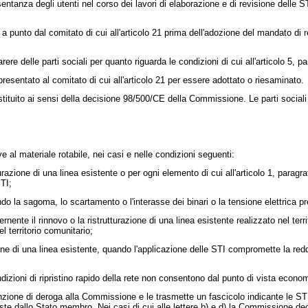
sentanza degli utenti nel corso dei lavori di elaborazione e di revisione delle ST
a punto dal comitato di cui all'articolo 21 prima dell'adozione del mandato di 
re delle parti sociali per quanto riguarda le condizioni di cui all'articolo 5, par
 presentato al comitato di cui all'articolo 21 per essere adottato o riesaminato.
tituito ai sensi della
decisione 98/500/CE
della Commissione. Le parti sociali 
 al materiale rotabile, nei casi e nelle condizioni seguenti:
turazione di una linea esistente o per ogni elemento di cui all'articolo 1, parag
TI;
ndo la sagoma, lo scartamento o l'interasse dei binari o la tensione elettrica pr
nente il rinnovo o la ristrutturazione di una linea esistente realizzato nel terr
l territorio comunitario;
zione di una linea esistente, quando l'applicazione delle STI compromette la red
dizioni di ripristino rapido della rete non consentono dal punto di vista econom
tenzione di deroga alla Commissione e le trasmette un fascicolo indicante le STI
e dallo Stato membro. Nei casi di cui alle lettere b) e d) la Commissione deci