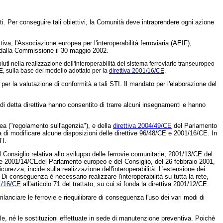
orti. Per conseguire tali obiettivi, la Comunità deve intraprendere ogni azione
tiva, l'Associazione europea per l'interoperabilità ferroviaria (AEIF),
ti dalla Commissione il 30 maggio 2002.
 nella realizzazione dell'interoperabilità del sistema ferroviario transeuropeo
E, sulla base del modello adottato per la
direttiva 2001/16/CE
.
er la valutazione di conformità a tali STI. Il mandato per l'elaborazione del
si di detta direttiva hanno consentito di trarre alcuni insegnamenti e hanno
ea ("regolamento sull'agenzia"), e della
direttiva 2004/49/CE
del Parlamento
ita di modificare alcune disposizioni delle direttive 96/48/CE e 2001/16/CE. In
TI.
 Consiglio relativa allo sviluppo delle ferrovie comunitarie, 2001/13/CE del
e e 2001/14/CEdel Parlamento europeo e del Consiglio, del 26 febbraio 2001,
di sicurezza, incide sulla realizzazione dell'interoperabilità. L'estensione dei
Di conseguenza è necessario realizzare l'interoperabilità su tutta la rete,
01/16/CE
all'articolo 71 del trattato, su cui si fonda la
direttiva 2001/12/CE
.
lanciare le ferrovie e riequilibrare di conseguenza l'uso dei vari modi di
bile, né le sostituzioni effettuate in sede di manutenzione preventiva. Poiché