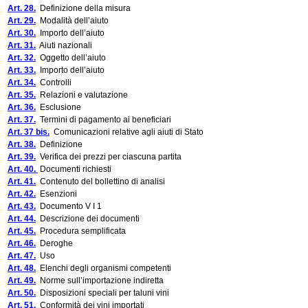
Art. 28.
Definizione della misura
Art. 29.
Modalità dell’aiuto
Art. 30.
Importo dell’aiuto
Art. 31.
Aiuti nazionali
Art. 32.
Oggetto dell’aiuto
Art. 33.
Importo dell’aiuto
Art. 34.
Controlli
Art. 35.
Relazioni e valutazione
Art. 36.
Esclusione
Art. 37.
Termini di pagamento ai beneficiari
Art. 37 bis.
Comunicazioni relative agli aiuti di Stato
Art. 38.
Definizione
Art. 39.
Verifica dei prezzi per ciascuna partita
Art. 40.
Documenti richiesti
Art. 41.
Contenuto del bollettino di analisi
Art. 42.
Esenzioni
Art. 43.
Documento V I 1
Art. 44.
Descrizione dei documenti
Art. 45.
Procedura semplificata
Art. 46.
Deroghe
Art. 47.
Uso
Art. 48.
Elenchi degli organismi competenti
Art. 49.
Norme sull’importazione indiretta
Art. 50.
Disposizioni speciali per taluni vini
Art. 51.
Conformità dei vini importati