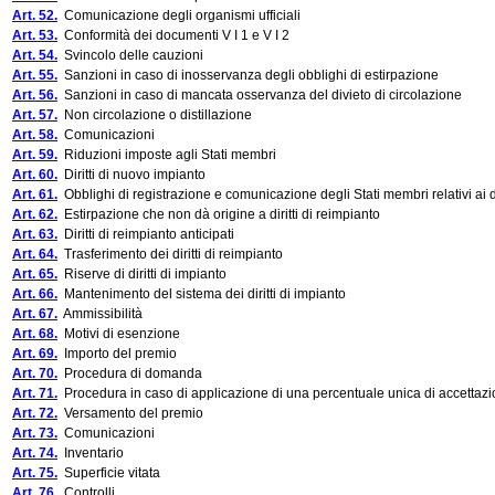
Art. 52.
Comunicazione degli organismi ufficiali
Art. 53.
Conformità dei documenti V I 1 e V I 2
Art. 54.
Svincolo delle cauzioni
Art. 55.
Sanzioni in caso di inosservanza degli obblighi di estirpazione
Art. 56.
Sanzioni in caso di mancata osservanza del divieto di circolazione
Art. 57.
Non circolazione o distillazione
Art. 58.
Comunicazioni
Art. 59.
Riduzioni imposte agli Stati membri
Art. 60.
Diritti di nuovo impianto
Art. 61.
Obblighi di registrazione e comunicazione degli Stati membri relativi ai di
Art. 62.
Estirpazione che non dà origine a diritti di reimpianto
Art. 63.
Diritti di reimpianto anticipati
Art. 64.
Trasferimento dei diritti di reimpianto
Art. 65.
Riserve di diritti di impianto
Art. 66.
Mantenimento del sistema dei diritti di impianto
Art. 67.
Ammissibilità
Art. 68.
Motivi di esenzione
Art. 69.
Importo del premio
Art. 70.
Procedura di domanda
Art. 71.
Procedura in caso di applicazione di una percentuale unica di accettaz
Art. 72.
Versamento del premio
Art. 73.
Comunicazioni
Art. 74.
Inventario
Art. 75.
Superficie vitata
Art. 76.
Controlli