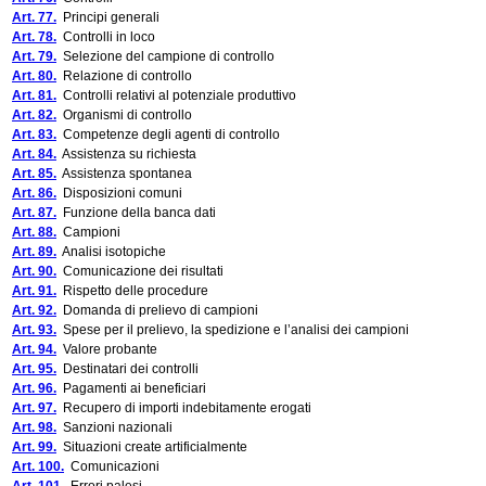
Art. 77.
Principi generali
Art. 78.
Controlli in loco
Art. 79.
Selezione del campione di controllo
Art. 80.
Relazione di controllo
Art. 81.
Controlli relativi al potenziale produttivo
Art. 82.
Organismi di controllo
Art. 83.
Competenze degli agenti di controllo
Art. 84.
Assistenza su richiesta
Art. 85.
Assistenza spontanea
Art. 86.
Disposizioni comuni
Art. 87.
Funzione della banca dati
Art. 88.
Campioni
Art. 89.
Analisi isotopiche
Art. 90.
Comunicazione dei risultati
Art. 91.
Rispetto delle procedure
Art. 92.
Domanda di prelievo di campioni
Art. 93.
Spese per il prelievo, la spedizione e l’analisi dei campioni
Art. 94.
Valore probante
Art. 95.
Destinatari dei controlli
Art. 96.
Pagamenti ai beneficiari
Art. 97.
Recupero di importi indebitamente erogati
Art. 98.
Sanzioni nazionali
Art. 99.
Situazioni create artificialmente
Art. 100.
Comunicazioni