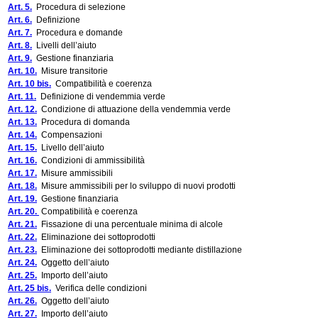
Art. 5.
Procedura di selezione
Art. 6.
Definizione
Art. 7.
Procedura e domande
Art. 8.
Livelli dell’aiuto
Art. 9.
Gestione finanziaria
Art. 10.
Misure transitorie
Art. 10 bis.
Compatibilità e coerenza
Art. 11.
Definizione di vendemmia verde
Art. 12.
Condizione di attuazione della vendemmia verde
Art. 13.
Procedura di domanda
Art. 14.
Compensazioni
Art. 15.
Livello dell’aiuto
Art. 16.
Condizioni di ammissibilità
Art. 17.
Misure ammissibili
Art. 18.
Misure ammissibili per lo sviluppo di nuovi prodotti
Art. 19.
Gestione finanziaria
Art. 20.
Compatibilità e coerenza
Art. 21.
Fissazione di una percentuale minima di alcole
Art. 22.
Eliminazione dei sottoprodotti
Art. 23.
Eliminazione dei sottoprodotti mediante distillazione
Art. 24.
Oggetto dell’aiuto
Art. 25.
Importo dell’aiuto
Art. 25 bis.
Verifica delle condizioni
Art. 26.
Oggetto dell’aiuto
Art. 27.
Importo dell’aiuto