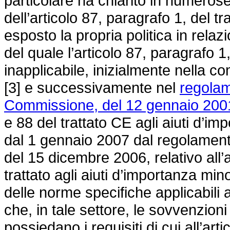
particolare ha chiarito in numerose
dell’articolo 87, paragrafo 1, del 
esposto la propria politica in rela
del quale l’articolo 87, paragrafo 1
inapplicabile, inizialmente nella co
[3] e successivamente nel
regolam
Commissione, del 12 gennaio 200
e 88 del trattato CE agli aiuti d’im
dal 1 gennaio 2007 dal
regolament
del 15 dicembre 2006,
relativo all’
trattato agli aiuti d’importanza mi
delle norme specifiche applicabili al
che, in tale settore, le sovvenzion
possiedano i requisiti di cui all’arti