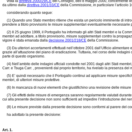
vista la
direttiva 2000/29/CE
del Consiglio, dell’8 maggio 2000, concernente le m
da ultimo dalla
direttiva 2001/33/CE
della Commissione, in particolare l’articolo 1
considerando quanto segue:
(1) Quando uno Stato membro ritiene che esista un pericolo imminente di introduz
prendere a titolo provvisorio le misure supplementari eventualmente necessarie pe
(2) Il 25 giugno 1999, il Portogallo ha informato gli altri Stati membri e la Comm
membri ad adottare, a titolo provvisorio, misure supplementari contro la propaga
vigore è stata emanata dalla
decisione 2001/218/CE
della Commissione.
(3) Da ulteriori accertamenti effettuati nell’ottobre 2001 dall’Ufficio alimentare
grazie all’attuazione del piano di eradicazione. Tuttavia, nel corso delle indagini
parte di questo organismo.
(4) Nell’ambito delle indagini ufficiali condotte nel 2001 dagli altri Stati membri,
Carr. e Tsuga Carr. , provenienti dal proprio territorio, ha rivelato la presenza de
(5) E’ quindi necessario che il Portogallo continui ad applicare misure specifiche
membri, di ulteriori misure protettive.
(6) In mancanza di nuovi elementi che giustifichino una revisione delle misure 
(7) Gli effetti delle misure di emergenza saranno regolarmente valutati durante i
cui alla presente decisione non sono sufficienti ad impedire l’introduzione del 
(8) Le misure previste dalla presente decisione sono conformi al parere del com
ha adottato la presente decisione:
Art. 1.