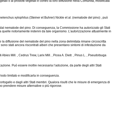
tali o ai prodotti vegetali e contro la loro diffusione nella Comunità, modificata
lenchus xylophilus (Steiner et Buhrer) Nickle et al. (nematode del pino) , può
ati dal nematode del pino. Di conseguenza, la Commissione ha autorizzato gli Stati
da quelle notoriamente indenni da tale organismo. L’autorizzazione attualmente in
e la diffusione del nematode del pino nella zona delimitata rimane circoscritta
 sono stati ancora riscontrati alberi che presentano sintomi di infestazione da
Abies Mill. , Cedrus Trew, Larix Mill. , Picea A. Dietr. , Pinus L. , Pseudotsuga
zione. Può essere inoltre necessaria l’adozione, da parte degli altri Stati
riodo limitato e modificarla in conseguenza.
ogallo e dagli altri Stati membri. Qualora risulti che le misure di emergenza di
o prendere misure alternative o più rigorose.