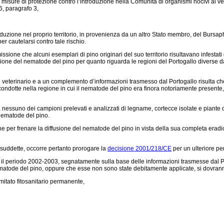
isure di protezione contro l’introduzione nella Comunità di organismi nocivi ai vege
6, paragrafo 3,
ione nel proprio territorio, in provenienza da un altro Stato membro, del Bursaphe
r cautelarsi contro tale rischio.
issione che alcuni esemplari di pino originari del suo territorio risultavano infest
zione del nematode del pino per quanto riguarda le regioni del Portogallo diverse 
 e veterinario e a un complemento d’informazioni trasmesso dal Portogallo risulta ch
 condotte nella regione in cui il nematode del pino era finora notoriamente presente,
 nessuno dei campioni prelevati e analizzati di legname, cortecce isolate e piante di 
l nematode del pino.
 per frenare la diffusione del nematode del pino in vista della sua completa eradica
suddette, occorre pertanto prorogare la
decisione 2001/218/CE
per un ulteriore pe
l periodo 2002-2003, segnatamente sulla base delle informazioni trasmesse dal Port
nematode del pino, oppure che esse non sono state debitamente applicate, si dovrann
itato fitosanitario permanente,