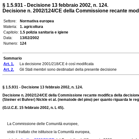
§ 1.5.931 - Decisione 13 febbraio 2002, n. 124.
Decisione n. 2002/124/CE della Commissione recante modifica
Settore:
Normativa europea
Materia:
1. agricoltura
Capitolo:
1.5 polizia sanitaria e igiene
Data:
13/02/2002
Numero:
124
Sommario
Art. 1.
La decisione 2001/218/CE è così modificata
Art. 2.
Gli Stati membri sono destinatari della presente decisione
§ 1.5.931 - Decisione 13 febbraio 2002, n. 124.
Decisione n. 2002/124/CE della Commissione recante modifica della decisione 
(Steiner et Buhrer) Nickle et al. (nematode del pino) per quanto riguarda le r
(G.U.C.E. 15 febbraio 2002, n. L 45).
La Commissione delle Comunità europee,
visto il trattato che istituisce la Comunità europea,