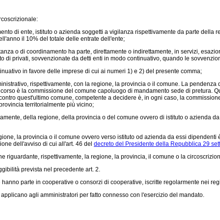
rcoscrizionale:
o di ente, istituto o azienda soggetti a vigilanza rispettivamente da parte della reg
ll'anno il 10% del totale delle entrate dell'ente;
a o di coordinamento ha parte, direttamente o indirettamente, in servizi, esazioni di
to di privati, sovvenzionate da detti enti in modo continuativo, quando le sovvenzio
nuativo in favore delle imprese di cui ai numeri 1) e 2) del presente comma;
strativo, rispettivamente, con la regione, la provincia o il comune. La pendenza di 
ricorso è la commissione del comune capoluogo di mandamento sede di pretura. Qual
contro quest'ultimo comune, competente a decidere è, in ogni caso, la commissione
vincia territorialmente più vicino;
amente, della regione, della provincia o del comune ovvero di istituto o azienda da e
gione, la provincia o il comune ovvero verso istituto od azienda da essi dipendenti
ione dell'avviso di cui all'art. 46 del
decreto del Presidente della Repubblica 29 se
 riguardante, rispettivamente, la regione, la provincia, il comune o la circoscrizio
ibilità prevista nel precedente art. 2.
nno parte in cooperative o consorzi di cooperative, iscritte regolarmente nei regis
applicano agli amministratori per fatto connesso con l'esercizio del mandato.