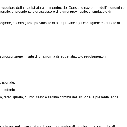
 superiore della magistratura, di membro del Consiglio nazionale dell'economia e
zionale, di presidente e di assessore di giunta provinciale, di sindaco e di
egione, di consigliere provinciale di altra provincia, di consigliere comunale di
a circoscrizione in virtù di una norma di legge, statuto o regolamento in
rizionale.
recedente.
o, terzo, quarto, quinto, sesto e settimo comma dell'art. 2 della presente legge.
olgano nella stessa data. I consiglieri regionali, provinciali, comunali o di