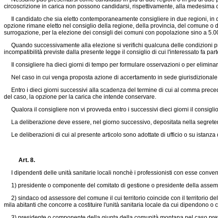
circoscrizione in carica non possono candidarsi, rispettivamente, alla medesima ca
Il candidato che sia eletto contemporaneamente consigliere in due regioni, in due
opzione rimane eletto nel consiglio della regione, della provincia, del comune o dell
surrogazione, per la elezione dei consigli dei comuni con popolazione sino a 5.000
Quando successivamente alla elezione si verifichi qualcuna delle condizioni prev
incompatibilità previste dalla presente legge il consiglio di cui l'interessato fa part
Il consigliere ha dieci giorni di tempo per formulare osservazioni o per eliminare 
Nel caso in cui venga proposta azione di accertamento in sede giurisdizionale, il
Entro i dieci giorni successivi alla scadenza del termine di cui al comma precedent
del caso, la opzione per la carica che intende conservare.
Qualora il consigliere non vi provveda entro i successivi dieci giorni il consigli
La deliberazione deve essere, nel giorno successivo, depositata nella segreteria d
Le deliberazioni di cui al presente articolo sono adottate di ufficio o su istanza d
Art. 8.
I dipendenti delle unità sanitarie locali nonchè i professionisti con esse conven
1) presidente o componente del comitato di gestione o presidente della assembl
2) sindaco od assessore del comune il cui territorio coincide con il territorio 
mila abitanti che concorre a costituire l'unità sanitaria locale da cui dipendono o
3) presidente o componente della giunta della comunità montana nel caso previ