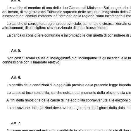
Art. 4.
Le cariche di membro di una delle due Camere, di Ministro e Sottosegretario di 
del lavoro, di magistrato del Tribunale supremo delle acque, di magistrato della Cor
assessore dei comuni compresi nel territorio della regione, sono incompatibili con
Le cariche di consigliere regionale, provinciale, comunale e circoscrizionale sono 
altro comune, di consigliere circoscrizionale di altra circoscrizione.
La carica di consigliere comunale è incompatibile con quella di consigliere di 
Art. 5.
Non costituiscono cause di ineleggibilità o di incompatibilità gli incarichi e le f
connessione con il mandato elettivo.
Art. 6.
La perdita delle condizioni di eleggibilità previste dalla presente legge importa
Le cause di incompatibilità, sia che esistano al momento della elezione sia c
Ai fini della rimozione delle cause di ineleggibilità sopravvenute alle elezioni ov
La cessazione dalle funzioni deve avere luogo entro dieci giorni dalla data in cui 
Art. 7.
Nessuno può presentarsi come candidato in più di due regioni o in più di due provin