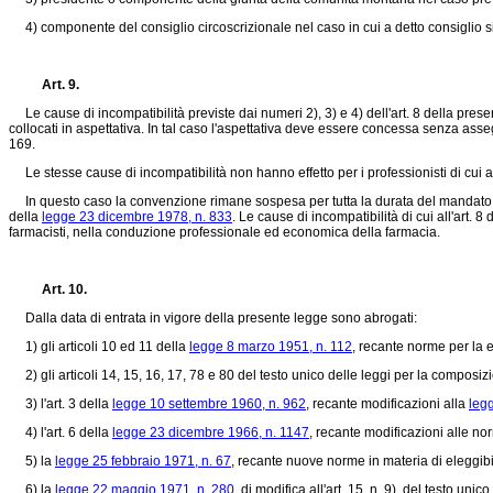
4) componente del consiglio circoscrizionale nel caso in cui a detto consiglio siano
Art. 9.
Le cause di incompatibilità previste dai numeri 2), 3) e 4) dell'art. 8 della presen
collocati in aspettativa. In tal caso l'aspettativa deve essere concessa senza asse
169.
Le stesse cause di incompatibilità non hanno effetto per i professionisti di cui a
In questo caso la convenzione rimane sospesa per tutta la durata del mandato elettiv
della
legge 23 dicembre 1978, n. 833
. Le cause di incompatibilità di cui all'art. 
farmacisti, nella conduzione professionale ed economica della farmacia.
Art. 10.
Dalla data di entrata in vigore della presente legge sono abrogati:
1) gli articoli 10 ed 11 della
legge 8 marzo 1951, n. 112
, recante norme per la e
2) gli articoli 14, 15, 16, 17, 78 e 80 del testo unico delle leggi per la compos
3) l'art. 3 della
legge 10 settembre 1960, n. 962
, recante modificazioni alla
leg
4) l'art. 6 della
legge 23 dicembre 1966, n. 1147
, recante modificazioni alle n
5) la
legge 25 febbraio 1971, n. 67
, recante nuove norme in materia di eleggibi
6) la
legge 22 maggio 1971, n. 280
, di modifica all'art. 15, n. 9), del testo 