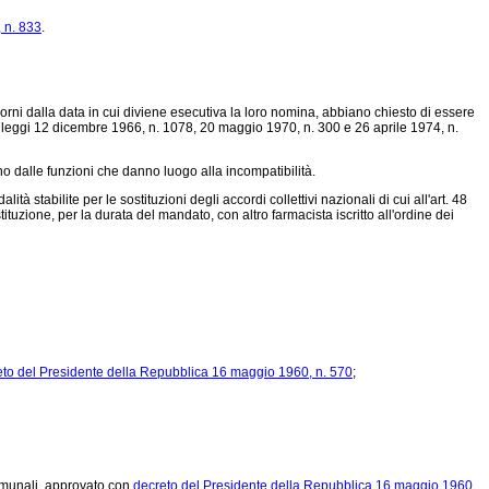
 n. 833
.
giorni dalla data in cui diviene esecutiva la loro nomina, abbiano chiesto di essere
lle leggi 12 dicembre 1966, n. 1078, 20 maggio 1970, n. 300 e 26 aprile 1974, n.
no dalle funzioni che danno luogo alla incompatibilità.
tabilite per le sostituzioni degli accordi collettivi nazionali di cui all'art. 48
tituzione, per la durata del mandato, con altro farmacista iscritto all'ordine dei
eto del Presidente della Repubblica 16 maggio 1960, n. 570
;
 comunali, approvato con
decreto del Presidente della Repubblica 16 maggio 1960,