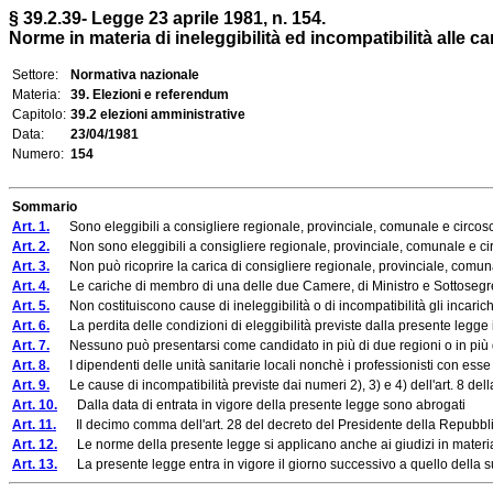
§ 39.2.39- Legge 23 aprile 1981, n. 154.
Norme in materia di ineleggibilità ed incompatibilità alle ca
Settore:
Normativa nazionale
Materia:
39. Elezioni e referendum
Capitolo:
39.2 elezioni amministrative
Data:
23/04/1981
Numero:
154
Sommario
Art. 1.
Sono eleggibili a consigliere regionale, provinciale, comunale e circoscriz
Art. 2.
Non sono eleggibili a consigliere regionale, provinciale, comunale e ci
Art. 3.
Non può ricoprire la carica di consigliere regionale, provinciale, comuna
Art. 4.
Le cariche di membro di una delle due Camere, di Ministro e Sottosegretari
Art. 5.
Non costituiscono cause di ineleggibilità o di incompatibilità gli incarichi 
Art. 6.
La perdita delle condizioni di eleggibilità previste dalla presente legge 
Art. 7.
Nessuno può presentarsi come candidato in più di due regioni o in più di du
Art. 8.
I dipendenti delle unità sanitarie locali nonchè i professionisti con ess
Art. 9.
Le cause di incompatibilità previste dai numeri 2), 3) e 4) dell'art. 8 della 
Art. 10.
Dalla data di entrata in vigore della presente legge sono abrogati
Art. 11.
Il decimo comma dell'art. 28 del decreto del Presidente della Repubblic
Art. 12.
Le norme della presente legge si applicano anche ai giudizi in materia di 
Art. 13.
La presente legge entra in vigore il giorno successivo a quello della su