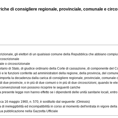
riche di consigliere regionale, provinciale, comunale e circosc
ionale, gli elettori di un qualsiasi comune della Repubblica che abbiano compiuto il
rcoscrizionale
le o circoscrizionale
o di Stato, di giudice ordinario della Corte di cassazione, di componente del Consi
e le funzioni conferite ad amministratori della regione, della provincia, del comune e 
importa la decadenza dalla carica di consigliere regionale, provinciale, comunale o
e provincie, o in più di due comuni o in più di due circoscrizioni, quando le elezion
e convenzionati non possono ricoprire le seguenti cariche
presente legge non hanno effetto se i dipendenti delle unità sanitarie locali, entro die
a 16 maggio 1960, n. 570, è sostituito dal seguente: (Omissis)
ineleggibilità ed incompatibilità in corso al momento dell'entrata in vigore della p
a pubblicazione nella Gazzetta Ufficiale