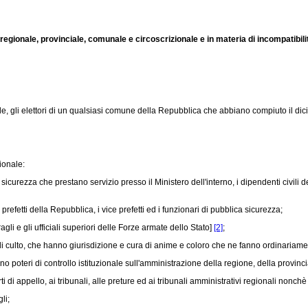
 regionale, provinciale, comunale e circoscrizionale e in materia di incompatibilit
, gli elettori di un qualsiasi comune della Repubblica che abbiano compiuto il dicio
ionale:
ca sicurezza che prestano servizio presso il Ministero dell'interno, i dipendenti civili
prefetti della Repubblica, i vice prefetti ed i funzionari di pubblica sicurezza;
agli e gli ufficiali superiori delle Forze armate dello Stato]
[2]
;
tri di culto, che hanno giurisdizione e cura di anime e coloro che ne fanno ordinariame
ano poteri di controllo istituzionale sull'amministrazione della regione, della provinc
i di appello, ai tribunali, alle preture ed ai tribunali amministrativi regionali nonchè i
li;