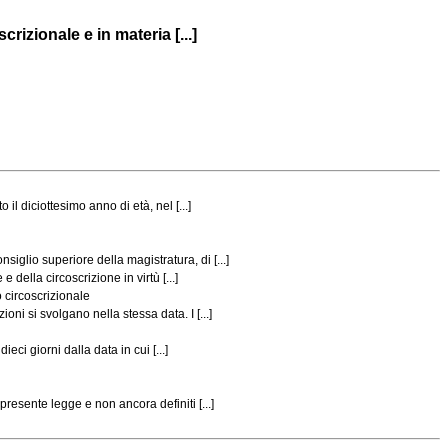
rizionale e in materia [...]
 diciottesimo anno di età, nel [...]
glio superiore della magistratura, di [...]
della circoscrizione in virtù [...]
 circoscrizionale
i si svolgano nella stessa data. I [...]
ci giorni dalla data in cui [...]
resente legge e non ancora definiti [...]