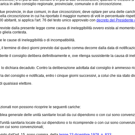
rica in altro consiglio regionale, provinciale, comunale o di circoscrizione.
 provincie, in due comuni, in due circoscrizioni, deve optare per una delle carich
a circoscrizione in cui ha riportato il maggior numero di voti in percentuale rispetto
 abitanti, si applica l'art. 76 del testo unico approvato con
decreto del Presidente
iste dalla presente legge come causa di ineleggibilità ovvero esista al momento d
e gliela contesta.
le cause di ineleggibilità o di incompatibilità.
 termine di dieci giorni previsto dal quarto comma decorre dalla data di notificazi
e il consiglio delibera definitivamente e, ove ritenga sussistente la causa di ineleg
o lo dichiara decaduto. Contro la deliberazione adottata dal consiglio è ammesso rico
el consiglio e notificata, entro i cinque giorni successivi, a colui che sia stato d
i qualsiasi elettore.
zionati non possono ricoprire le seguenti cariche:
ea generale delle unità sanitarie locali da cui dipendono o con cui sono convenzi
dell'unità sanitaria locale da cui dipendono o lo ricomprende o con cui sono conve
 con cui sono convenzionati;
sto dall'art. 15, nono comma, della
legge 23 dicembre 1978, n. 833
;