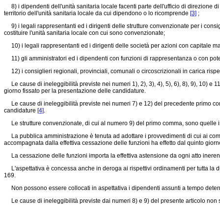
8) i dipendenti dell'unità sanitaria locale facenti parte dell'ufficio di direzione di
territorio dell'unità sanitaria locale da cui dipendono o lo ricomprende
[3]
;
9) i legali rappresentanti ed i dirigenti delle strutture convenzionate per i consi
costituire l'unità sanitaria locale con cui sono convenzionate;
10) i legali rappresentanti ed i dirigenti delle società per azioni con capitale m
11) gli amministratori ed i dipendenti con funzioni di rappresentanza o con pote
12) i consiglieri regionali, provinciali, comunali o circoscrizionali in carica risp
Le cause di ineleggibilità previste nei numeri 1), 2), 3), 4), 5), 6), 8), 9), 10) e 
giorno fissato per la presentazione delle candidature.
Le cause di ineleggibilità previste nei numeri 7) e 12) del precedente primo comma
candidature
[4]
.
Le strutture convenzionate, di cui al numero 9) del primo comma, sono quelle ind
La pubblica amministrazione è tenuta ad adottare i provvedimenti di cui ai commi
accompagnata dalla effettiva cessazione delle funzioni ha effetto dal quinto gior
La cessazione delle funzioni importa la effettiva astensione da ogni atto inerente a
L'aspettativa è concessa anche in deroga ai rispettivi ordinamenti per tutta la d
169.
Non possono essere collocati in aspettativa i dipendenti assunti a tempo deter
Le cause di ineleggibilità previste dai numeri 8) e 9) del presente articolo non si