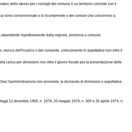
inatori dello stesso per i consigli del comune il cui territorio coincide con il
e con cui sono convenzionate o lo ricomprende o dei comuni che concorrono a
a dipendente rispettivamente dalla regione, provincia o comune;
nto, revoca dell'incarico o del comando, collocamento in aspettativa non oltre il
a carica per dimissioni non oltre il giorno fissato per la presentazione delle
. Ove l'amministrazione non provveda, la domanda di dimissioni o aspettativa
e leggi 12 dicembre 1966, n. 1078, 20 maggio 1970, n. 300 e 26 aprile 1974, n.