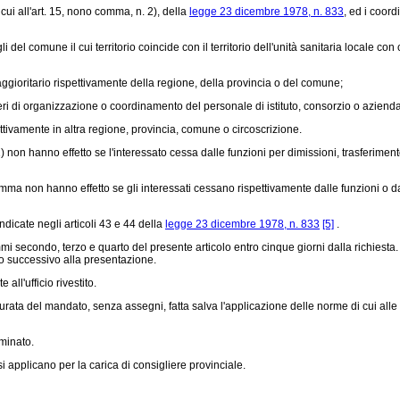
 cui all'art. 15, nono comma, n. 2), della
legge 23 dicembre 1978, n. 833
, ed i coord
gli del comune il cui territorio coincide con il territorio dell'unità sanitaria local
aggioritario rispettivamente della regione, della provincia o del comune;
ri di organizzazione o coordinamento del personale di istituto, consorzio o aziend
ettivamente in altra regione, provincia, comune o circoscrizione.
11) non hanno effetto se l'interessato cessa dalle funzioni per dimissioni, trasferime
 non hanno effetto se gli interessati cessano rispettivamente dalle funzioni o dall
icate negli articoli 43 e 44 della
legge 23 dicembre 1978, n. 833
[5]
.
 secondo, terzo e quarto del presente articolo entro cinque giorni dalla richiesta
no successivo alla presentazione.
ll'ufficio rivestito.
urata del mandato, senza assegni, fatta salva l'applicazione delle norme di cui all
minato.
 applicano per la carica di consigliere provinciale.