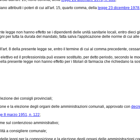
 attribuiti i poteri di cui all'art. 15, quarto comma, della
legge 23 dicembre 1978,
te legge non hanno effetto se i dipendenti delle unità sanitarie locali, entro dieci 
gni per tutta la durata del mandato, fatta salva l'applicazione delle norme di cui a
ll'art. 8 della presente legge se, entro il termine di cui al comma precedente, cessa
o ed il professionista può essere sostituito, per detto periodo, secondo le modalità s
8 della presente legge non hanno effetto per i titolari di farmacia che richiedano la sos
lezione dei consigli provinciali;
izione e la elezione degli organi delle amministrazioni comunali, approvato con
decr
ge 8 marzo 1951, n. 122
;
orme sul contenzioso amministrativo;
lità a consigliere comunale;
unico delle leggi per la composizione e la elezione degli organi delle amministrazioni