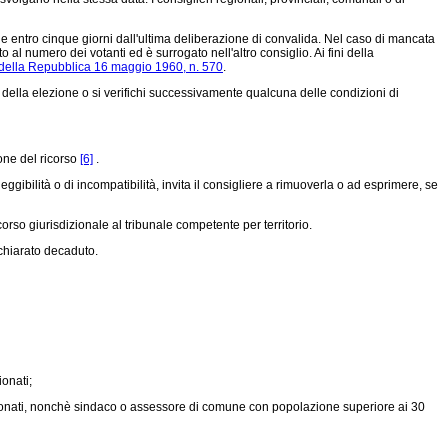
e entro cinque giorni dall'ultima deliberazione di convalida. Nel caso di mancata
 al numero dei votanti ed è surrogato nell'altro consiglio. Ai fini della
 della Repubblica 16 maggio 1960, n. 570
.
ella elezione o si verifichi successivamente qualcuna delle condizioni di
one del ricorso
[6]
.
gibilità o di incompatibilità, invita il consigliere a rimuoverla o ad esprimere, se
rso giurisdizionale al tribunale competente per territorio.
ichiarato decaduto.
onati;
nzionati, nonchè sindaco o assessore di comune con popolazione superiore ai 30