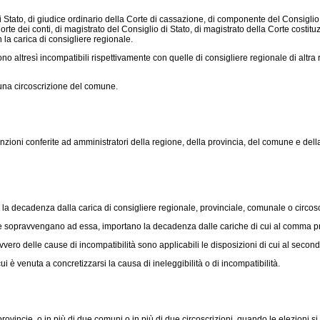
Stato, di giudice ordinario della Corte di cassazione, di componente del Consiglio
te dei conti, di magistrato del Consiglio di Stato, di magistrato della Corte costitu
 la carica di consigliere regionale.
altresì incompatibili rispettivamente con quelle di consigliere regionale di altra r
una circoscrizione del comune.
unzioni conferite ad amministratori della regione, della provincia, del comune e dell
 la decadenza dalla carica di consigliere regionale, provinciale, comunale o circosc
he sopravvengano ad essa, importano la decadenza dalle cariche di cui al comma p
vero delle cause di incompatibilità sono applicabili le disposizioni di cui al second
è venuta a concretizzarsi la causa di ineleggibilità o di incompatibilità.
cie, o in più di due comuni o in più di due circoscrizioni, quando le elezioni si sv