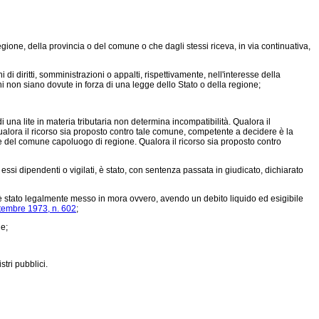
ione, della provincia o del comune o che dagli stessi riceva, in via continuativa,
 diritti, somministrazioni o appalti, rispettivamente, nell'interesse della
ni non siano dovute in forza di una legge dello Stato o della regione;
una lite in materia tributaria non determina incompatibilità. Qualora il
ora il ricorso sia proposto contro tale comune, competente a decidere è la
 del comune capoluogo di regione. Qualora il ricorso sia proposto contro
ssi dipendenti o vigilati, è stato, con sentenza passata in giudicato, dichiarato
 è stato legalmente messo in mora ovvero, avendo un debito liquido ed esigibile
ttembre 1973, n. 602
;
ne;
tri pubblici.