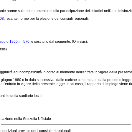
cante norme sul decentramento e sulla partecipazione dei cittadini nell'amministraz
108
, recante norme per la elezione dei consigli regionali.
aggio 1960, n. 570
, è sostituito dal seguente: (Omissis).
ssis)
ibilità ed incompatibilità in corso al momento dell'entrata in vigore della present
giugno 1980 o in data successiva, dalle cariche contemplate dalla presente legge, al
ll'entrata in vigore della presente legge. In tal caso, il rapporto di impiego viene ri
i le unità sanitarie locali.
cazione nella Gazzetta Ufficiale.
disposizioni previste per i consiglieri regionali.