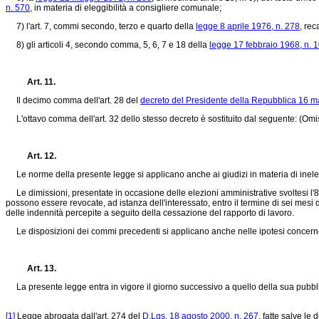
n. 570
, in materia di eleggibilità a consigliere comunale;
7) l'art. 7, commi secondo, terzo e quarto della
legge 8 aprile 1976, n. 278
, re
8) gli articoli 4, secondo comma, 5, 6, 7 e 18 della
legge 17 febbraio 1968, n. 
Art. 11.
Il decimo comma dell'art. 28 del
decreto del Presidente della Repubblica 16 m
L'ottavo comma dell'art. 32 dello stesso decreto è sostituito dal seguente: (Omi
Art. 12.
Le norme della presente legge si applicano anche ai giudizi in materia di inelegg
Le dimissioni, presentate in occasione delle elezioni amministrative svoltesi l'8 
possono essere revocate, ad istanza dell'interessato, entro il termine di sei mesi da
delle indennità percepite a seguito della cessazione del rapporto di lavoro.
Le disposizioni dei commi precedenti si applicano anche nelle ipotesi concernent
Art. 13.
La presente legge entra in vigore il giorno successivo a quello della sua pubbli
[1]
Legge abrogata dall'art. 274 del
D.Lgs. 18 agosto 2000, n. 267
, fatte salve le 