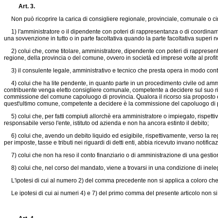
Art. 3.
Non può ricoprire la carica di consigliere regionale, provinciale, comunale o ci
1) l'amministratore o il dipendente con poteri di rappresentanza o di coordinament
una sovvenzione in tutto o in parte facoltativa quando la parte facoltativa superi ne
2) colui che, come titolare, amministratore, dipendente con poteri di rappresentanz
regione, della provincia o del comune, ovvero in società ed imprese volte al profit
3) il consulente legale, amministrativo e tecnico che presta opera in modo conti
4) colui che ha lite pendente, in quanto parte in un procedimento civile od ammini
contribuente venga eletto consigliere comunale, competente a decidere sul suo 
commissione del comune capoluogo di provincia. Qualora il ricorso sia proposto 
quest'ultimo comune, competente a decidere è la commissione del capoluogo di pro
5) colui che, per fatti compiuti allorchè era amministratore o impiegato, rispettiv
responsabile verso l'ente, istituto od azienda e non ha ancora estinto il debito;
6) colui che, avendo un debito liquido ed esigibile, rispettivamente, verso la re
per imposte, tasse e tributi nei riguardi di detti enti, abbia ricevuto invano notificaz
7) colui che non ha reso il conto finanziario o di amministrazione di una gestione
8) colui che, nel corso del mandato, viene a trovarsi in una condizione di inelegg
L'ipotesi di cui al numero 2) del comma precedente non si applica a coloro che ha
Le ipotesi di cui ai numeri 4) e 7) del primo comma del presente articolo non si 