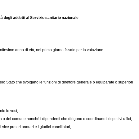
à degli addetti al Servizio sanitario nazionale
ttesimo anno di età, nel primo giorno fissato per la votazione.
 dello Stato che svolgano le funzioni di direttore generale o equiparate o superiori
nte le veci;
ia o del comune nonchè i dipendenti che dirigono o coordinano i rispettivi uffici;
 vice pretori onorari e i giudici conciliatori;