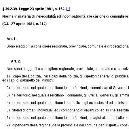
§ 39.2.39- Legge 23 aprile 1981, n. 154.
[1]
Norme in materia di ineleggibilità ed incompatibilità alle cariche di consigliere
(G.U. 27 aprile 1981, n. 114)
Art. 1.
Sono eleggibili a consigliere regionale, provinciale, comunale e circoscrizionale
Art. 2.
Non sono eleggibili a consigliere regionale, provinciale, comunale e circoscriz
1) il capo della polizia, i vice capi della polizia, gli ispettori generali di pubbli
ed i capi di gabinetto dei Ministri;
2) nel territorio, nel quale esercitano le loro funzioni, i commissari di Governo, i 
3) [nel territorio, nel quale esercitano il comando, gli ufficiali generali, gli ammir
4) nel territorio, nel quale esercitano il loro ufficio, gli ecclesiastici ed i minis
5) i titolari di organi individuali ed i componenti di organi collegiali che esercit
6) nel territorio, nel quale esercitano le loro funzioni, i magistrati addetti alle cort
7) i dipendenti della regione, della provincia e del comune per i rispettivi consig