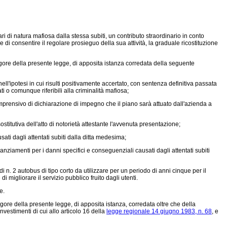
i di natura mafiosa dalla stessa subiti, un contributo straordinario in conto
e di consentire il regolare prosieguo della sua attività, la graduale ricostituzione
vigore della presente legge, di apposita istanza corredata della seguente
ll'ipotesi in cui risulti positivamente accertato, con sentenza definitiva passata
ti o comunque riferibili alla criminalità mafiosa;
prensivo di dichiarazione di impegno che il piano sarà attuato dall'azienda a
sostitutiva dell'atto di notorietà attestante l'avvenuta presentazione;
usati dagli attentati subiti dalla ditta medesima;
finanziamenti per i danni specifici e conseguenziali causati dagli attentati subiti
 n. 2 autobus di tipo corto da utilizzare per un periodo di anni cinque per il
i migliorare il servizio pubblico fruito dagli utenti.
e.
igore della presente legge, di apposita istanza, corredata oltre che della
vestimenti di cui allo articolo 16 della
legge regionale 14 giugno 1983, n. 68
, e