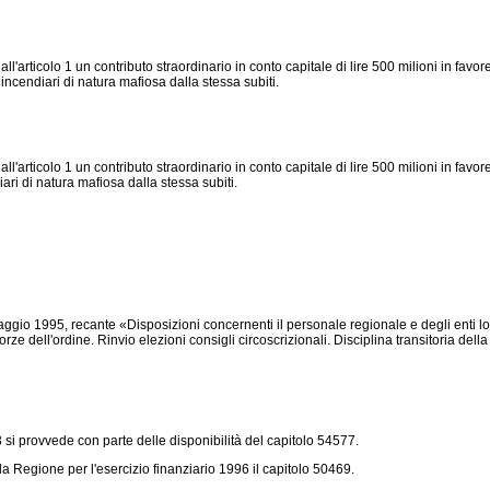
articolo 1 un contributo straordinario in conto capitale di lire 500 milioni in favor
i incendiari di natura mafiosa dalla stessa subiti.
'articolo 1 un contributo straordinario in conto capitale di lire 500 milioni in favo
iari di natura mafiosa dalla stessa subiti.
ggio 1995, recante «Disposizioni concernenti il personale regionale e degli enti loc
 forze dell'ordine. Rinvio elezioni consigli circoscrizionali. Disciplina transitoria d
 3 si provvede con parte delle disponibilità del capitolo 54577.
la Regione per l'esercizio finanziario 1996 il capitolo 50469.