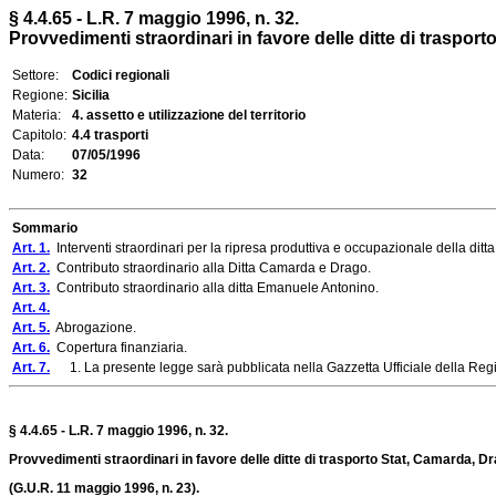
§ 4.4.65 - L.R. 7 maggio 1996, n. 32.
Provvedimenti straordinari in favore delle ditte di trasport
Settore:
Codici regionali
Regione:
Sicilia
Materia:
4. assetto e utilizzazione del territorio
Capitolo:
4.4 trasporti
Data:
07/05/1996
Numero:
32
Sommario
Art. 1.
Interventi straordinari per la ripresa produttiva e occupazionale della ditt
Art. 2.
Contributo straordinario alla Ditta Camarda e Drago.
Art. 3.
Contributo straordinario alla ditta Emanuele Antonino.
Art. 4.
Art. 5.
Abrogazione.
Art. 6.
Copertura finanziaria.
Art. 7.
1. La presente legge sarà pubblicata nella Gazzetta Ufficiale della Regi
§ 4.4.65 - L.R. 7 maggio 1996, n. 32.
Provvedimenti straordinari in favore delle ditte di trasporto Stat, Camarda, Dr
(G.U.R. 11 maggio 1996, n. 23).