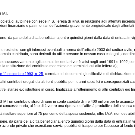
STAT.
età di autolinee con sede in S. Teresa di Riva, in relazione agli attentati incendiar
izioni finanziarie e patrimoniali dell'azienda gravemente pregiudicate dagli attentati 
, da parte della ditta beneficiaria, entro quindici giorni dalla data di entrata in 
stituito, con gli interessi eventuali a norma dell'articolo 2033 del codice civile, ne
ichiamato contributo, sono derivati da atti e persone in nessun caso collegati, coordina
 successivamente agli attentati incendiari verificatisi negli anni 1991 e 1992, com
a restituzione del contributo medesimo nei termini di cui alla lettera a);
e 1° settembre 1993, n. 25
, corredato di documenti giustificativi e di dichiarazione 
altri contributi erogati da altri enti pubblici per i danni specifici e conseguenziali ca
re istanze e/o istruttorie in corso, finalizzate all'ottenimento di altri contributi e/o 
T un contributo straordinario in conto capitale di lire 400 milioni per lo acquisto di
concessionaria, al fine di favorire una ripresa dell'attività produttiva della stessa e d
isultare superiore al 75 per cento della spesa sostenuta, oltre I.V.A. non detraibil
, da parte della ditta beneficiaria, entro quindici giorni dalla data di entrata in v
aziende private che esercitano servizi pubblici di trasporto per l'accesso al fondo in