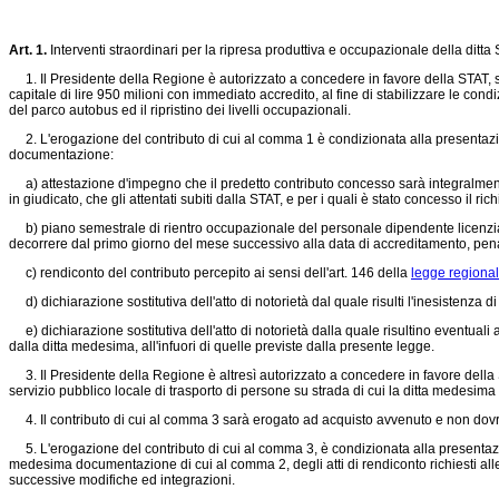
Art. 1.
Interventi straordinari per la ripresa produttiva e occupazionale della ditta 
1. Il Presidente della Regione è autorizzato a concedere in favore della STAT, soci
capitale di lire 950 milioni con immediato accredito, al fine di stabilizzare le cond
del parco autobus ed il ripristino dei livelli occupazionali.
2. L'erogazione del contributo di cui al comma 1 è condizionata alla presentazione
documentazione:
a) attestazione d'impegno che il predetto contributo concesso sarà integralmente re
in giudicato, che gli attentati subiti dalla STAT, e per i quali è stato concesso il r
b) piano semestrale di rientro occupazionale del personale dipendente licenziato
decorrere dal primo giorno del mese successivo alla data di accreditamento, pena l
c) rendiconto del contributo percepito ai sensi dell'art. 146 della
legge regional
d) dichiarazione sostitutiva dell'atto di notorietà dal quale risulti l'inesistenza di 
e) dichiarazione sostitutiva dell'atto di notorietà dalla quale risultino eventuali alt
dalla ditta medesima, all'infuori di quelle previste dalla presente legge.
3. Il Presidente della Regione è altresì autorizzato a concedere in favore della STA
servizio pubblico locale di trasporto di persone su strada di cui la ditta medesima è 
4. Il contributo di cui al comma 3 sarà erogato ad acquisto avvenuto e non dovrà r
5. L'erogazione del contributo di cui al comma 3, è condizionata alla presentazione
medesima documentazione di cui al comma 2, degli atti di rendiconto richiesti alle 
successive modifiche ed integrazioni.