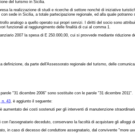
one del turismo in Sicilia.
esa la realizzazione di studi e ricerche di settore nonché di iniziative turistich
, con sede in Sicilia, a totale partecipazione regionale, ed alla quale potranno 
o analogo a quello operato sui propri servizi. I diritti del socio sono attribui
vori funzionali al raggiungimento delle finalità di cui al comma 1.
inanziario 2007 la spesa di E 250.000,00, cui si provvede mediante riduzione del
la definizione, da parte dell'Assessorato regionale del turismo, delle comunicazio
 parole "31 dicembre 2006" sono sostituite con le parole "31 dicembre 2011".
 n. 43
, è aggiunto il seguente:
è aumentato dei costi sostenuti per gli interventi di manutenzione straordinaria
con l'assegnatario deceduto, conservano la facoltà di acquistare gli alloggi dei 
citato, in caso di decesso del conduttore assegnatario, dal convivente "more ux