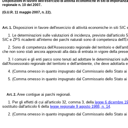
Disposizioni in favore dell'esercizio di attività economiche in siti di importan
regionale n. 10 del 2007.
(G.U.R. 11 maggio 2007, n. 22).
Disposizioni in favore dell'esercizio di attività economiche in siti SIC
Art. 1.
1. Le determinazioni sulle valutazioni di incidenza, previste dall'articolo 
SIC e ZPS ricadenti all'interno dei parchi naturali sono di competenza dell'
2. Sono di competenza dell'Assessorato regionale del territorio e dell'ambient
che non sono stati ancora approvati alla data di entrata in vigore della pres
3. I comuni e gli enti parco sono tenuti ad adottare le determinazioni sulle v
dall'Assessorato regionale del territorio e dell'ambiente, che deve adottarla 
4. (Comma omesso in quanto impugnato dal Commissario dello Stato ai sens
5. (Comma omesso in quanto impugnato dal Commissario dello Stato ai sens
Aree contigue ai parchi regionali.
Art. 2.
1. Per gli effetti di cui all'articolo 32, comma 3, della
legge 6 dicembre 19
sostituito dall'articolo 6 della
legge regionale 9 agosto 1988, n. 14
.
2. (Comma omesso in quanto impugnato dal Commissario dello Stato ai sens