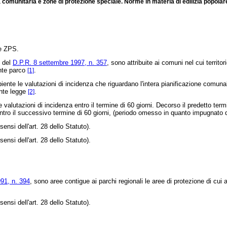
za comunitaria e zone di protezione speciale. Norme in materia di edilizia popolar
 e ZPS.
5 del
D.P.R. 8 settembre 1997, n. 357
, sono attribuite ai comuni nel cui territo
Ente parco
.
[1]
e le valutazioni di incidenza che riguardano l'intera pianificazione comunale, p
ente legge
.
[2]
alutazioni di incidenza entro il termine di 60 giorni. Decorso il predetto termin
entro il successivo termine di 60 giorni, (periodo omesso in quanto impugnato d
i dell'art. 28 dello Statuto).
i dell'art. 28 dello Statuto).
91, n. 394
, sono aree contigue ai parchi regionali le aree di protezione di cui 
i dell'art. 28 dello Statuto).