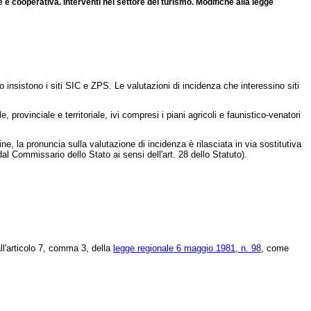
e e cooperativa. Interventi nel settore del turismo. Modifiche alla legge
rio insistono i siti SIC e ZPS. Le valutazioni di incidenza che interessino siti
rovinciale e territoriale, ivi compresi i piani agricoli e faunistico-venatori
e, la pronuncia sulla valutazione di incidenza è rilasciata in via sostitutiva
al Commissario dello Stato ai sensi dell'art. 28 dello Statuto).
all'articolo 7, comma 3, della
legge regionale 6 maggio 1981, n. 98
, come