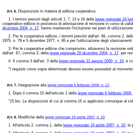
Disposizioni in materia di edilizia cooperativa.
Art. 6.
1. I termini previsti dagli articoli 1, 7, 13 e 16 della
legge regionale 24 lug
cooperative edilizie in possesso di attestazione di revisione in corso di validi
dicembre 2004, n. 17
, hanno mantenuto l'inclusione nei piani di utilizzazion
2. Per le cooperative edilizie, i termini previsti dall'art. 66, comma 2, del
1975, n. 79 e 5 dicembre 1977, n. 95 e per l'utilizzazione degli stanziamenti 
3. Per le cooperative edilizie che comprovino, attraverso la revisione ordinari
dall'art. 67, comma 3, della
legge regionale 28 dicembre 2004, n. 17
, per non
4. Il comma 3 dell'art. 3 della
legge regionale 31 agosto 2000, n. 19
, è co
"I requisiti come sopra determinati devono essere posseduti al momento dell
Integrazione alla
Art. 7.
legge regionale 6 febbraio 2006, n. 12
.
1. Dopo il comma 15 dell'articolo 1 della
legge regionale 6 febbraio 2006,
"15 bis. Le disposizioni di cui al comma 15 si applicano comunque al volum
Modifiche della
Art. 8.
legge regionale 19 aprile 2007, n. 10
.
1. All'articolo 2, comma 1, della
legge regionale 19 aprile 2007, n. 10,
le 