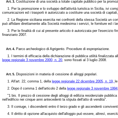
Costituzione di una società a totale capitale pubblico per la promozi
Art. 3.
1. Per la promozione e lo sviluppo dell'attività turistica in Sicilia, ivi compr
comunicazioni ed i trasporti è autorizzato a costituire una società di capitali
2. La Regione siciliana esercita nei confronti della stessa Società un controll
può affidare direttamente alla Società medesima i servizi, le forniture ed i la
3. Per le finalità di cui al presente articolo è autorizzata per l'esercizio f
finanziario 2007.
Parco archeologico di Agrigento. Procedure di espropriazione.
Art. 4.
1. I termini di efficacia della dichiarazione di pubblica utilità finalizzata al
legge regionale 3 novembre 2000, n. 20
, sono fissati al 3 luglio 2008.
Disposizioni in materia di cessione di alloggi popolari.
Art. 5.
1. All'art. 22, comma 1, della
legge regionale 22 dicembre 2005, n. 19,
le
2. Dopo il comma 1 dell'articolo 2 della
legge regionale 3 novembre 1994,
"1 bis. Il prezzo di cessione degli alloggi di edilizia residenziale pubblica 
nell'edificio nei cinque anni antecedenti la stipula dell'atto di vendita".
3. Il coniuge, i discendenti entro il terzo grado e gli ascendenti conviventi 
4. Il diritto di opzione all'acquisto dell'alloggio può essere, altresì, eser