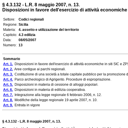
§ 4.3.132 - L.R. 8 maggio 2007, n. 13.
Disposizioni in favore dell'esercizio di attività economiche 
Settore:
Codici regionali
Regione:
Sicilia
Materia:
4. assetto e utilizzazione del territorio
Capitolo:
4.3 edilizia
Data:
08/05/2007
Numero:
13
Sommario
Art. 1.
Disposizioni in favore dell'esercizio di attività economiche in siti SIC e ZP
Art. 2.
Aree contigue ai parchi regionali.
Art. 3.
Costituzione di una società a totale capitale pubblico per la promozione del
Art. 4.
Parco archeologico di Agrigento. Procedure di espropriazione.
Art. 5.
Disposizioni in materia di cessione di alloggi popolari.
Art. 6.
Disposizioni in materia di edilizia cooperativa.
Art. 7.
Integrazione alla legge regionale 6 febbraio 2006, n. 12.
Art. 8.
Modifiche della legge regionale 19 aprile 2007, n. 10.
Art. 9.
Entrata in vigore
§ 4.3.132 - L.R. 8 maggio 2007, n. 13.