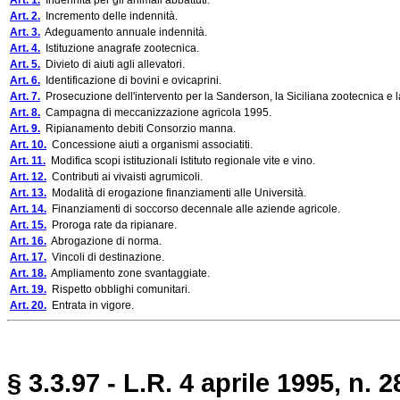
Art. 1.
Indennità per gli animali abbattuti.
Art. 2.
Incremento delle indennità.
Art. 3.
Adeguamento annuale indennità.
Art. 4.
Istituzione anagrafe zootecnica.
Art. 5.
Divieto di aiuti agli allevatori.
Art. 6.
Identificazione di bovini e ovicaprini.
Art. 7.
Prosecuzione dell'intervento per la Sanderson, la Siciliana zootecnica e la
Art. 8.
Campagna di meccanizzazione agricola 1995.
Art. 9.
Ripianamento debiti Consorzio manna.
Art. 10.
Concessione aiuti a organismi associatiti.
Art. 11.
Modifica scopi istituzionali Istituto regionale vite e vino.
Art. 12.
Contributi ai vivaisti agrumicoli.
Art. 13.
Modalità di erogazione finanziamenti alle Università.
Art. 14.
Finanziamenti di soccorso decennale alle aziende agricole.
Art. 15.
Proroga rate da ripianare.
Art. 16.
Abrogazione di norma.
Art. 17.
Vincoli di destinazione.
Art. 18.
Ampliamento zone svantaggiate.
Art. 19.
Rispetto obblighi comunitari.
Art. 20.
Entrata in vigore.
§ 3.3.97 - L.R. 4 aprile 1995, n. 2