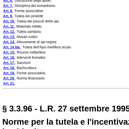
Art. 6.
Ubicazione degli apiari.
Art. 7.
Disciplina del nomadismo.
Art. 8.
Forme associative.
Art. 9.
Tutela dei prodotti.
Art. 10.
Tutela dei pascoli delle api.
Art. 11.
Materiale infetto.
Art. 12.
Tutela sanitaria.
Art. 13.
Alveari rustici.
Art. 14.
Allevamento di api regine.
Art. 14 bis.
Tutela dell'Apis mellifera sicula
Art. 15.
Risorse nettarifere.
Art. 16.
Interventi formativi.
Art. 17.
Sanzioni.
Art. 18.
Bachicoltura.
Art. 19.
Forme associative.
Art. 20.
Norme finanziarie.
Art. 21.
§ 3.3.96 - L.R. 27 settembre 1995
Norme per la tutela e l'incentiva