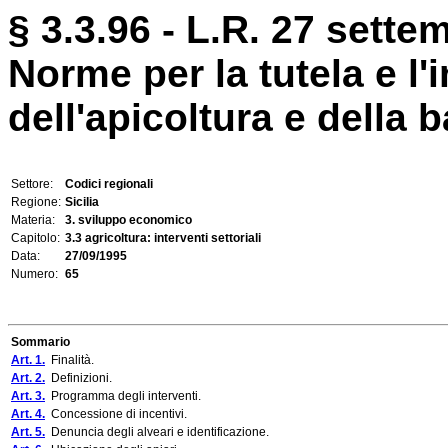
§ 3.3.96 - L.R. 27 sette
Norme per la tutela e l'
dell'apicoltura e della 
Settore:
Codici regionali
Regione:
Sicilia
Materia:
3. sviluppo economico
Capitolo:
3.3 agricoltura: interventi settoriali
Data:
27/09/1995
Numero:
65
Sommario
Art. 1.
Finalità.
Art. 2.
Definizioni.
Art. 3.
Programma degli interventi.
Art. 4.
Concessione di incentivi.
Art. 5.
Denuncia degli alveari e identificazione.