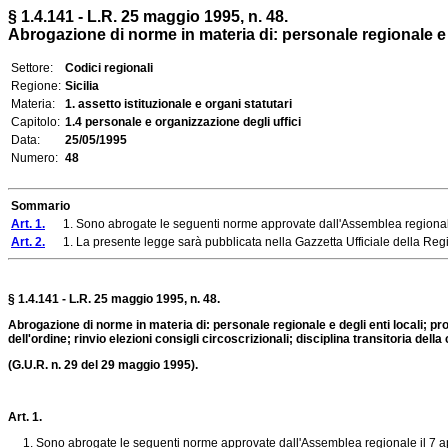
§ 1.4.141 - L.R. 25 maggio 1995, n. 48.
Abrogazione di norme in materia di: personale regionale e de
Settore:
Codici regionali
Regione:
Sicilia
Materia:
1. assetto istituzionale e organi statutari
Capitolo:
1.4 personale e organizzazione degli uffici
Data:
25/05/1995
Numero:
48
Sommario
Art. 1.
1. Sono abrogate le seguenti norme approvate dall'Assemblea regionale 
Art. 2.
1. La presente legge sarà pubblicata nella Gazzetta Ufficiale della Region
§ 1.4.141 - L.R. 25 maggio 1995, n. 48.
Abrogazione di norme in materia di: personale regionale e degli enti locali; pro
dell'ordine; rinvio elezioni consigli circoscrizionali; disciplina transitoria de
(G.U.R. n. 29 del 29 maggio 1995).
Art. 1.
1. Sono abrogate le seguenti norme approvate dall'Assemblea regionale il 7 ap