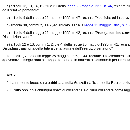
a) articoli 12, 13, 14, 15, 20 e 21 della
legge 25 maggio 1995, n. 46,
recante "D
ed il relativo personale";
b) articolo 9 della
legge 25 maggio 1995, n. 47,
recante "Modifiche ed integrazi
c) articolo 30, commi 2, 3 e 7, ed articolo 33 della
legge 25 maggio 1995, n. 45
d) articolo 6 della
legge 25 maggio 1995, n. 42,
recante "Proroga termine con
Disposizioni varie";
e) articoli 12 e 13, commi 1, 2, 3 e 4, della
legge 25 maggio 1995, n. 41,
recante
Disciplina transitoria della tutela della fauna e dell'esercizio venatorio";
f) articoli 1, 2 e 3 della
legge 25 maggio 1995, n. 44,
recante "Provvedimenti stra
agevolative. Integrazioni alla legge regionale in materia di solidarietà per i familiar
Art. 2.
1. La presente legge sarà pubblicata nella Gazzetta Ufficiale della Regione sicil
2. E' fatto obbligo a chiunque spetti di osservarla e di farla osservare come le