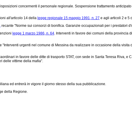
isposizioni concernenti il personale regionale. Sospensione trattamento anticipato d
oni all'articolo 14 della
legge regionale 15 maggio 1991, n. 27
e agli articoli 2 e 5 
,
recante "Norme sui consorzi di bonifica. Garanzie occupazionali per i prestatori d'
venzioni
legge 1 marzo 1986, n. 64
. Interventi in favore dei comuni della provincia 
 "Interventi urgenti nel comune di Messina da realizzare in occasione della visita de
ordinari in favore delle ditte di trasporto STAT, con sede in Santa Teresa Riva, e C
i delle vittime della mafia".
iana ed entrerà in vigore il giorno stesso della sua pubblicazione.
gge della Regione.