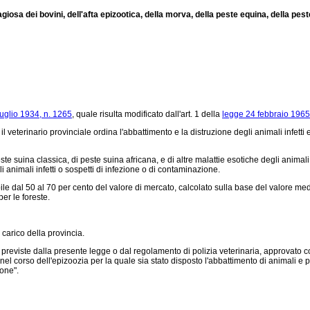
osa dei bovini, dell'afta epizootica, della morva, della peste equina, della peste
luglio 1934, n. 1265
, quale risulta modificato dall'art. 1 della
legge 24 febbraio 1965
veterinario provinciale ordina l'abbattimento e la distruzione degli animali infetti
ste suina classica, di peste suina africana, e di altre malattie esotiche degli animali
li animali infetti o sospetti di infezione o di contaminazione.
e dal 50 al 70 per cento del valore di mercato, calcolato sulla base del valore medi
per le foreste.
 carico della provincia.
eviste dalla presente legge o dal regolamento di polizia veterinaria, approvato 
corso dell'epizoozia per la quale sia stato disposto l'abbattimento di animali e pri
one".