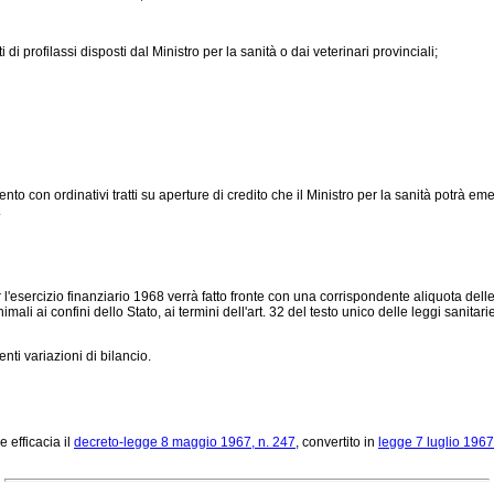
i di profilassi disposti dal Ministro per la sanità o dai veterinari provinciali;
o con ordinativi tratti su aperture di credito che il Ministro per la sanità potrà emett
.
r l'esercizio finanziario 1968 verrà fatto fronte con una corrispondente aliquota de
animali ai confini dello Stato, ai termini dell'art. 32 del testo unico delle leggi sanita
nti variazioni di bilancio.
 efficacia il
decreto-legge 8 maggio 1967, n. 247
, convertito in
legge 7 luglio 1967