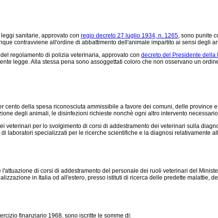
 leggi sanitarie, approvato con
regio decreto 27 luglio 1934, n. 1265
, sono punite c
que contravviene all'ordine di abbattimento dell'animale impartito ai sensi degli art
 del regolamento di polizia veterinaria, approvato con
decreto del Presidente della
esente legge. Alla stessa pena sono assoggettati coloro che non osservano un ordine
ento della spesa riconosciuta ammissibile a favore dei comuni, delle province e dei 
one degli animali, le disinfezioni richieste nonchè ogni altro intervento necessario 
i veterinari per lo svolgimento di corsi di addestramento dei veterinari sulla diagnos
to di laboratori specializzati per le ricerche scientifiche e la diagnosi relativamente al
 l'attuazione di corsi di addestramento del personale dei ruoli veterinari del Minis
izzazione in Italia od all'estero, presso istituti di ricerca delle predette malattie, dei
ercizio finanziario 1968, sono iscritte le somme di: