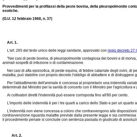
Provvedimenti per la profilassi della peste bovina, della pleuropolmonite contagi
esotiche.
(G.U. 12 febbraio 1968, n. 37)
Art. 1.
L'art. 265 del testo unico delle leggi sanitarie, approvato con
regio decreto 27 
"Nei casi di peste bovina, di pleuropolmonite contagiosa dei bovini e di morva, il 
animali sospetti di infezione o di contaminazione.
Nei casi di afta epizootica, di peste equina, di febbre catarrale degli ovini, di pe
malattia, può stabilire con proprio decreto l'obbligo di abbattere e di distruggere g
Per l'abbattimento dell'animale è concessa al proprietario una indennità variabil
determinati dal Ministro per la sanità di concerto con il Ministro per l'agricoltura e 
Ai coltivatori diretti l'indennità può essere corrisposta fino all'80 per cento.
L'importo delle indennità è per i tre quarti a carico dello Stato e per un quarto a
L'indennità non viene concessa a coloro che contravvengono alle disposizioni pr
contravvenzione riguarda malattie previste dalla presente legge e sia commessa nel 
il procedimento penale si conclude con sentenza passata in giudicato di assoluzi
Art. 2.