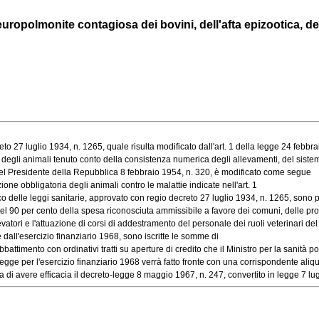
uropolmonite contagiosa dei bovini, dell'afta epizootica, dell
 27 luglio 1934, n. 1265, quale risulta modificato dall'art. 1 della legge 24 febbraio
 degli animali tenuto conto della consistenza numerica degli allevamenti, del sistema 
el Presidente della Repubblica 8 febbraio 1954, n. 320, è modificato come segue
ne obbligatoria degli animali contro le malattie indicate nell'art. 1
delle leggi sanitarie, approvato con regio decreto 27 luglio 1934, n. 1265, sono pun
90 per cento della spesa riconosciuta ammissibile a favore dei comuni, delle provi
ori e l'attuazione di corsi di addestramento del personale dei ruoli veterinari del [
dall'esercizio finanziario 1968, sono iscritte le somme di
ttimento con ordinativi tratti su aperture di credito che il Ministro per la sanità potr
gge per l'esercizio finanziario 1968 verrà fatto fronte con una corrispondente aliquot
 avere efficacia il decreto-legge 8 maggio 1967, n. 247, convertito in legge 7 lugli