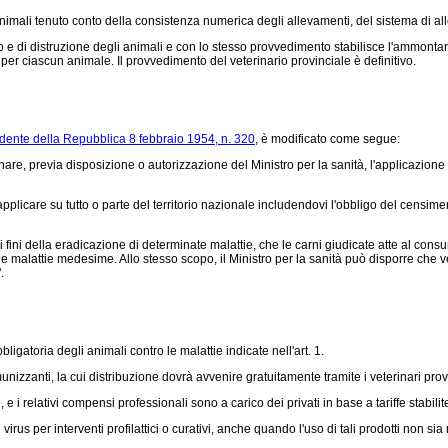
 animali tenuto conto della consistenza numerica degli allevamenti, del sistema di a
e di distruzione degli animali e con lo stesso provvedimento stabilisce l'ammontare
per ciascun animale. Il provvedimento del veterinario provinciale è definitivo.
idente della Repubblica 8 febbraio 1954, n. 320
, è modificato come segue:
inare, previa disposizione o autorizzazione del Ministro per la sanità, l'applicazione
applicare su tutto o parte del territorio nazionale includendovi l'obbligo del censi
ai fini della eradicazione di determinate malattie, che le carni giudicate atte al co
malattie medesime. Allo stesso scopo, il Ministro per la sanità può disporre che veng
.
gatoria degli animali contro le malattie indicate nell'art. 1.
izzanti, la cui distribuzione dovrà avvenire gratuitamente tramite i veterinari provi
i relativi compensi professionali sono a carico dei privati in base a tariffe stabilite
rus per interventi profilattici o curativi, anche quando l'uso di tali prodotti non sia re