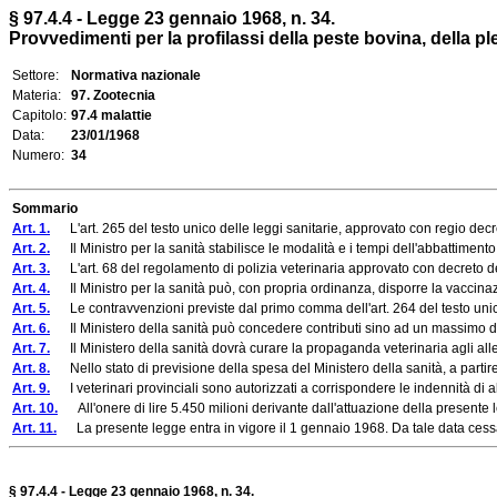
§ 97.4.4 - Legge 23 gennaio 1968, n. 34.
Provvedimenti per la profilassi della peste bovina, della ple
Settore:
Normativa nazionale
Materia:
97. Zootecnia
Capitolo:
97.4 malattie
Data:
23/01/1968
Numero:
34
Sommario
Art. 1.
L'art. 265 del testo unico delle leggi sanitarie, approvato con regio decreto
Art. 2.
Il Ministro per la sanità stabilisce le modalità e i tempi dell'abbattimento
Art. 3.
L'art. 68 del regolamento di polizia veterinaria approvato con decreto d
Art. 4.
Il Ministro per la sanità può, con propria ordinanza, disporre la vaccinazio
Art. 5.
Le contravvenzioni previste dal primo comma dell'art. 264 del testo unico 
Art. 6.
Il Ministero della sanità può concedere contributi sino ad un massimo del 
Art. 7.
Il Ministero della sanità dovrà curare la propaganda veterinaria agli allevat
Art. 8.
Nello stato di previsione della spesa del Ministero della sanità, a partire 
Art. 9.
I veterinari provinciali sono autorizzati a corrispondere le indennità di abba
Art. 10.
All'onere di lire 5.450 milioni derivante dall'attuazione della presente le
Art. 11.
La presente legge entra in vigore il 1 gennaio 1968. Da tale data cessa di
§ 97.4.4 - Legge 23 gennaio 1968, n. 34.