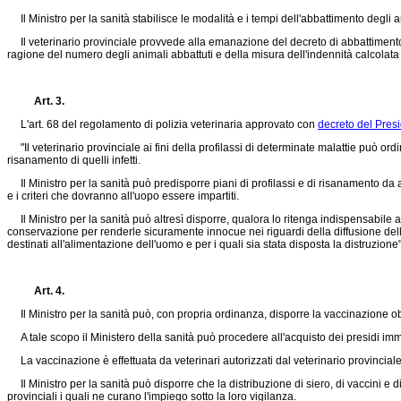
Il Ministro per la sanità stabilisce le modalità e i tempi dell'abbattimento degli
Il veterinario provinciale provvede alla emanazione del decreto di abbattimento 
ragione del numero degli animali abbattuti e della misura dell'indennità calcolata 
Art. 3.
L'art. 68 del regolamento di polizia veterinaria approvato con
decreto del Pres
"Il veterinario provinciale ai fini della profilassi di determinate malattie può ord
risanamento di quelli infetti.
Il Ministro per la sanità può predisporre piani di profilassi e di risanamento da 
e i criteri che dovranno all'uopo essere impartiti.
Il Ministro per la sanità può altresì disporre, qualora lo ritenga indispensabile 
conservazione per renderle sicuramente innocue nei riguardi della diffusione delle 
destinati all'alimentazione dell'uomo e per i quali sia stata disposta la distruzione"
Art. 4.
Il Ministro per la sanità può, con propria ordinanza, disporre la vaccinazione obbli
A tale scopo il Ministero della sanità può procedere all'acquisto dei presidi immun
La vaccinazione è effettuata da veterinari autorizzati dal veterinario provinciale, e 
Il Ministro per la sanità può disporre che la distribuzione di siero, di vaccini e di vi
provinciali i quali ne curano l'impiego sotto la loro vigilanza.