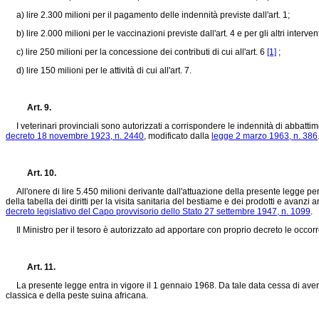
a) lire 2.300 milioni per il pagamento delle indennità previste dall'art. 1;
b) lire 2.000 milioni per le vaccinazioni previste dall'art. 4 e per gli altri intervent
c) lire 250 milioni per la concessione dei contributi di cui all'art. 6
[1]
;
d) lire 150 milioni per le attività di cui all'art. 7.
Art. 9.
I veterinari provinciali sono autorizzati a corrispondere le indennità di abbattiment
decreto 18 novembre 1923, n. 2440
, modificato dalla
legge 2 marzo 1963, n. 386
Art. 10.
All'onere di lire 5.450 milioni derivante dall'attuazione della presente legge pe
della tabella dei diritti per la visita sanitaria del bestiame e dei prodotti e avanzi 
decreto legislativo del Capo provvisorio dello Stato 27 settembre 1947, n. 1099
.
Il Ministro per il tesoro è autorizzato ad apportare con proprio decreto le occorre
Art. 11.
La presente legge entra in vigore il 1 gennaio 1968. Da tale data cessa di avere
classica e della peste suina africana.