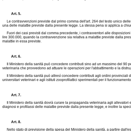
Art. 5.
Le contravvenzioni previste dal primo comma dell'art. 264 del testo unico delle
una delle malattie previste dalla presente legge. La stessa pena si applica a chiun
Fuori dei casi previsti dal comma precedente, i contravventori alle disposizioni
lire 300.000, quando la contravvenzione sia relativa a malattie previste dalla pr
malattie in essa previste.
Art. 6.
Il Ministero della sanità può concedere contributi sino ad un massimo del 90 per c
veterinaria che provvedono ad attuare le operazioni per l'abbattimento e la distruzi
Il Ministero della sanità può altresì concedere contributi agli ordini provinciali de
universitari veterinari e agli istituti zooprofilattici sperimentali per il funzionamen
Art. 7.
Il Ministero della sanità dovrà curare la propaganda veterinaria agli allevatori e
diagnosi e profilassi delle malattie previste dalla presente legge, e inoltre la special
Art. 8.
Nello stato di previsione della spesa del Ministero della sanità, a partire dall'es