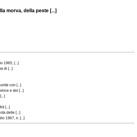
a morva, della peste [...]
 1965, [...]
di [...]
ite con [...]
nce e dei [...]
...]
à [...]
a delle [...]
o 1967, n. [...]