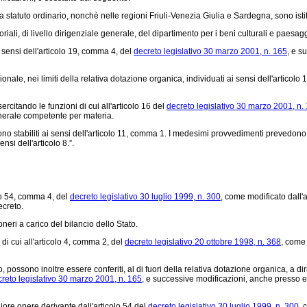
e a statuto ordinario, nonchè nelle regioni Friuli-Venezia Giulia e Sardegna, sono istit
itoriali, di livello dirigenziale generale, del dipartimento per i beni culturali e pae
ai sensi dell'articolo 19, comma 4, del
decreto legislativo 30 marzo 2001, n. 165
, e s
gionale, nei limiti della relativa dotazione organica, individuati ai sensi dell'articolo
esercitando le funzioni di cui all'articolo 16 del
decreto legislativo 30 marzo 2001, n.
generale competente per materia.
ici sono stabiliti ai sensi dell'articolo 11, comma 1. I medesimi provvedimenti preved
nsi dell'articolo 8.”.
olo 54, comma 4, del
decreto legislativo 30 luglio 1999, n. 300
, come modificato dall'
ecreto.
ri a carico del bilancio dello Stato.
i cui all'articolo 4, comma 2, del
decreto legislativo 20 ottobre 1998, n. 368
, come 
possono inoltre essere conferiti, al di fuori della relativa dotazione organica, a di
reto legislativo 30 marzo 2001, n. 165
, e successive modificazioni, anche presso enti
giore onere derivante dall'articolo 54 del
decreto legislativo 30 luglio 1999, n. 300
, 