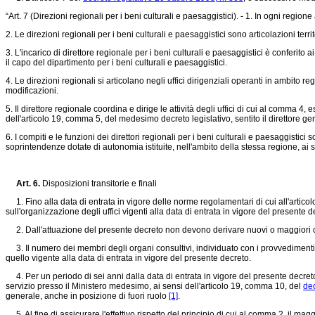
“Art. 7 (Direzioni regionali per i beni culturali e paesaggistici). - 1. In ogni region
2. Le direzioni regionali per i beni culturali e paesaggistici sono articolazioni terr
3. L'incarico di direttore regionale per i beni culturali e paesaggistici è conferito 
il capo del dipartimento per i beni culturali e paesaggistici.
4. Le direzioni regionali si articolano negli uffici dirigenziali operanti in ambito re
modificazioni.
5. Il direttore regionale coordina e dirige le attività degli uffici di cui al comma 4, 
dell'articolo 19, comma 5, del medesimo decreto legislativo, sentito il direttore 
6. I compiti e le funzioni dei direttori regionali per i beni culturali e paesaggist
soprintendenze dotate di autonomia istituite, nell'ambito della stessa regione, ai se
Art. 6.
Disposizioni transitorie e finali
1. Fino alla data di entrata in vigore delle norme regolamentari di cui all'artic
sull'organizzazione degli uffici vigenti alla data di entrata in vigore del presente d
2. Dall'attuazione del presente decreto non devono derivare nuovi o maggiori one
3. Il numero dei membri degli organi consultivi, individuato con i provvedimenti d
quello vigente alla data di entrata in vigore del presente decreto.
4. Per un periodo di sei anni dalla data di entrata in vigore del presente decreto, 
servizio presso il Ministero medesimo, ai sensi dell'articolo 19, comma 10, del
dec
generale, anche in posizione di fuori ruolo
[1]
.
5. Al fine di assicurare l'effettivo rispetto del principio di cui al comma 2, il mag