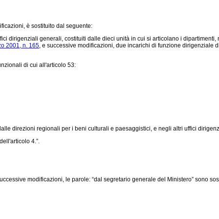
ficazioni, è sostituito dal seguente:
ffici dirigenziali generali, costituiti dalle dieci unità in cui si articolano i dipartime
zo 2001, n. 165
, e successive modificazioni, due incarichi di funzione dirigenziale di
ionali di cui all'articolo 53:
 dalle direzioni regionali per i beni culturali e paesaggistici, e negli altri uffici dirigenz
ell'articolo 4.”.
successive modificazioni, le parole: “dal segretario generale del Ministero” sono sost