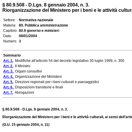
§ 80.9.508 - D.Lgs. 8 gennaio 2004, n. 3.
Riorganizzazione del Ministero per i beni e le attività cultural
Settore:
Normativa nazionale
Materia:
80. Pubblica amministrazione
Capitolo:
80.9 governo e ministeri
Data:
08/01/2004
Numero:
3
Sommario
Art. 1.
Modifiche all'articolo 54 del decreto legislativo 30 luglio 1999, n. 300
Art. 2.
Il Ministro
Art. 3.
Organi consultivi
Art. 4.
Organizzazione del Ministero
Art. 5.
Direzioni regionali per i beni culturali e paesaggistici
Art. 6.
Disposizioni transitorie e finali
Art. 7.
Abrogazioni
§ 80.9.508 - D.Lgs. 8 gennaio 2004, n. 3.
Riorganizzazione del Ministero per i beni e le attività culturali, ai sensi dell'arti
(G.U. 15 gennaio 2004, n. 11)