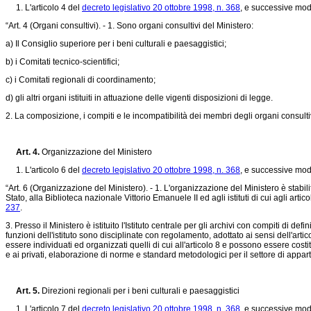
1. L'articolo 4 del
decreto legislativo 20 ottobre 1998, n. 368
, e successive modi
“Art. 4 (Organi consultivi). - 1. Sono organi consultivi del Ministero:
a) Il Consiglio superiore per i beni culturali e paesaggistici;
b) i Comitati tecnico-scientifici;
c) i Comitati regionali di coordinamento;
d) gli altri organi istituiti in attuazione delle vigenti disposizioni di legge.
2. La composizione, i compiti e le incompatibilità dei membri degli organi consultivi
Art. 4.
Organizzazione del Ministero
1. L'articolo 6 del
decreto legislativo 20 ottobre 1998, n. 368
, e successive modi
“Art. 6 (Organizzazione del Ministero). - 1. L'organizzazione del Ministero è stabili
Stato, alla Biblioteca nazionale Vittorio Emanuele II ed agli istituti di cui agli artic
237
.
3. Presso il Ministero è istituito l'Istituto centrale per gli archivi con compiti di 
funzioni dell'istituto sono disciplinate con regolamento, adottato ai sensi dell'art
essere individuati ed organizzati quelli di cui all'articolo 8 e possono essere cost
e ai privati, elaborazione di norme e standard metodologici per il settore di appar
Art. 5.
Direzioni regionali per i beni culturali e paesaggistici
1. L'articolo 7 del
decreto legislativo 20 ottobre 1998, n. 368
, e successive modi