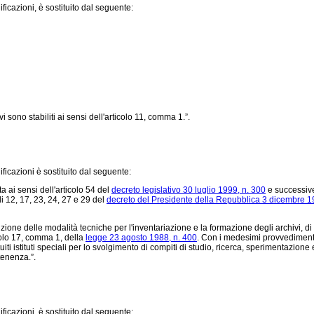
ficazioni, è sostituito dal seguente:
 sono stabiliti ai sensi dell'articolo 11, comma 1.”.
ficazioni è sostituito dal seguente:
ta ai sensi dell'articolo 54 del
decreto legislativo 30 luglio 1999, n. 300
e successive
oli 12, 17, 23, 24, 27 e 29 del
decreto del Presidente della Repubblica 3 dicembre 1
definizione delle modalità tecniche per l'inventariazione e la formazione degli archivi,
icolo 17, comma 1, della
legge 23 agosto 1988, n. 400
. Con i medesimi provvedimenti 
ituiti istituti speciali per lo svolgimento di compiti di studio, ricerca, sperimentaz
tenenza.”.
ficazioni, è sostituito dal seguente: