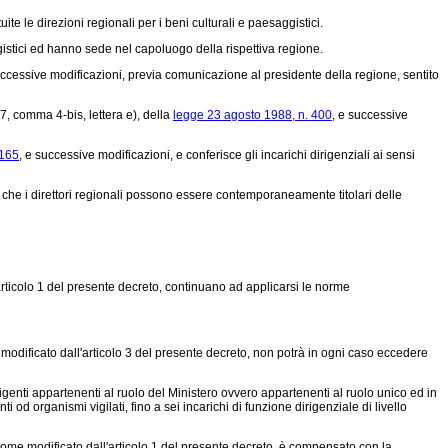
uite le direzioni regionali per i beni culturali e paesaggistici.
saggistici ed hanno sede nel capoluogo della rispettiva regione.
uccessive modificazioni, previa comunicazione al presidente della regione, sentito
 17, comma 4-bis, lettera e), della
legge 23 agosto 1988, n. 400
, e successive
 165
, e successive modificazioni, e conferisce gli incarichi dirigenziali ai sensi
ono che i direttori regionali possono essere contemporaneamente titolari delle
articolo 1 del presente decreto, continuano ad applicarsi le norme
modificato dall'articolo 3 del presente decreto, non potrà in ogni caso eccedere
rigenti appartenenti al ruolo del Ministero ovvero appartenenti al ruolo unico ed in
 od organismi vigilati, fino a sei incarichi di funzione dirigenziale di livello
come modificato dall'articolo 1 del presente decreto, è compensato con la