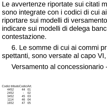
Le avvertenze riportate sui citati 
sono integrate con i codici di cui a
riportare sui modelli di versament
indicare sui modelli di delega banca
contestazione.
6. Le somme di cui ai commi prec
spettanti, sono versate al capo VI, 
Versamento al concessionario -
Codici tributo
Codici
Art.
4452
44
01
2452
-
02
3452
45
03
1114
46
04
1652
47
05