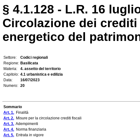
§ 4.1.128 - L.R. 16 lugli
Circolazione dei crediti
energetico del patrimon
Settore:
Codici regionali
Regione:
Basilicata
Materia:
4. assetto del territorio
Capitolo:
4.1 urbanistica e edilizia
Data:
16/07/2023
Numero:
20
Sommario
Art. 1.
Finalità
Art. 2.
Misure per la circolazione crediti fiscali
Art. 3.
Adempimenti
Art. 4.
Norma finanziaria
Art. 5.
Entrata in vigore