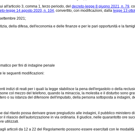
i all'articolo 3, comma 1, terzo periodo, del
decreto-legge 8 giugno 2021, n. 79,
co
eto-legge 14 agosto 2020, n. 104,
convertito, con modificazioni, dalla
legge 13 otto
 settembre 2021;
zia, della difesa, dell'economia e delle finanze e per le pari opportunità e la famigl
lematico per fini di indagine penale
 le seguenti modificazioni:
 indizi di reati per i quali la legge stabilisce la pena dell'ergastolo o della reclu
sone col mezzo del telefono, quando la minaccia, la molestia e il disturbo sono gravi,
tero o su istanza del difensore dell'imputato, della persona sottoposta a indagini, del
 dal ritardo possa derivare grave pregiudizio alle indagini, il pubblico ministero 
 rilascio dell'autorizzazione in via ordinaria. Il giudice, nelle quarantotto ore su
e utilizzati.
cui agli articoli da 12 a 22 del Regolamento possono essere esercitati con le modalità