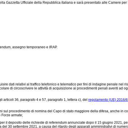
ella Gazzetta Ufficiale della Repubblica italiana e sarà presentato alle Camere per 
eferendum, assegno temporaneo e IRAP.
re dati relativi al traffico telefonico e telematico per fini di indagine penale nel ri
re di circoscrivere le attività di acquisizione ai procedimenti penali aventi ad ogget
 articoli 36, paragrafo 4 e 57, paragrafo 1, lettera c), del
regolamento (UE) 2016/
oni sul procedimento di nomina del Capo di stato maggiore della difesa, anche in co
le Forze armate;
er il deposito delle richieste di referendum annunciate dopo il 15 giugno 2021, per
el 30 settembre 2021, a causa del ritardo degli apparati amministrativi di numerosi C