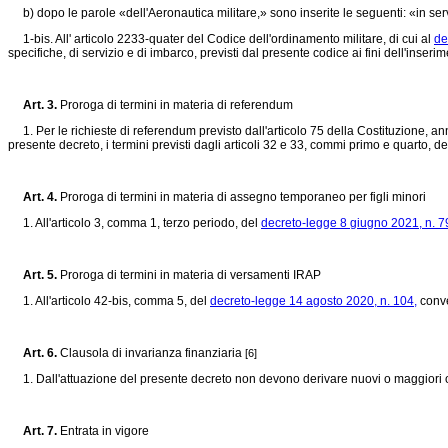
b) dopo le parole «dell'Aeronautica militare,» sono inserite le seguenti: «in ser
1-bis. All' articolo 2233-quater del Codice dell'ordinamento militare, di cui al
de
specifiche, di servizio e di imbarco, previsti dal presente codice ai fini dell'inseri
Art. 3.
Proroga di termini in materia di referendum
1. Per le richieste di referendum previsto dall'articolo 75 della Costituzione, annu
presente decreto, i termini previsti dagli articoli 32 e 33, commi primo e quarto, de
Art. 4.
Proroga di termini in materia di assegno temporaneo per figli minori
1. All'articolo 3, comma 1, terzo periodo, del
decreto-legge 8 giugno 2021, n. 7
Art. 5.
Proroga di termini in materia di versamenti IRAP
1. All'articolo 42-bis, comma 5, del
decreto-legge 14 agosto 2020, n. 104,
conve
Art. 6.
Clausola di invarianza finanziaria
[6]
1. Dall'attuazione del presente decreto non devono derivare nuovi o maggiori oner
Art. 7.
Entrata in vigore