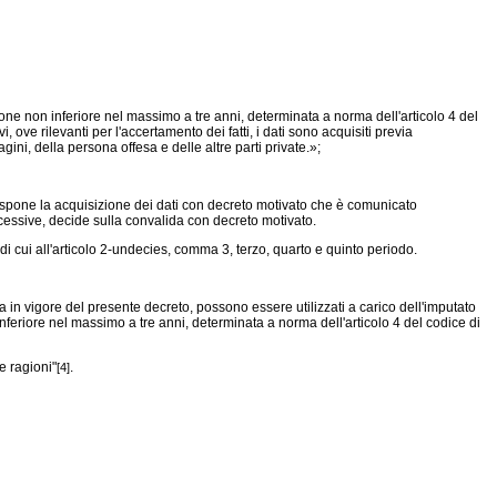
sione non inferiore nel massimo a tre anni, determinata a norma dell'articolo 4 del
ove rilevanti per l'accertamento dei fatti, i dati sono acquisiti previa
ini, della persona offesa e delle altre parti private.»;
dispone la acquisizione dei dati con decreto motivato che è comunicato
ccessive, decide sulla convalida con decreto motivato.
 di cui all'articolo 2-undecies, comma 3, terzo, quarto e quinto periodo.
ata in vigore del presente decreto, possono essere utilizzati a carico dell'imputato
inferiore nel massimo a tre anni, determinata a norma dell'articolo 4 del codice di
e ragioni"
.
[4]