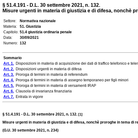
§ 51.4.191 - D.L. 30 settembre 2021, n. 132.
Misure urgenti in materia di giustizia e di difesa, nonch
Settore:
Normativa nazionale
Materia:
51. Giustizia
Capitolo:
51.4 giustizia ordinaria penale
Data:
30/09/2021
Numero:
132
Sommario
Art. 1.
Disposizioni in materia di acquisizione dei dati di traffico telefonico e tel
Art. 2.
Disposizioni urgenti in materia di difesa
Art. 3.
Proroga di termini in materia di referendum
Art. 4.
Proroga di termini in materia di assegno temporaneo per figli minori
Art. 5.
Proroga di termini in materia di versamenti IRAP
Art. 6.
Clausola di invarianza finanziaria
Art. 7.
Entrata in vigore
§ 51.4.191 - D.L. 30 settembre 2021, n. 132.
[1]
Misure urgenti in materia di giustizia e di difesa, nonchè proroghe in tema d
(G.U. 30 settembre 2021, n. 234)