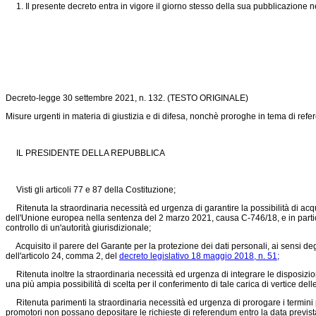
1. Il presente decreto entra in vigore il giorno stesso della sua pubblicazione n
Decreto-legge 30 settembre 2021, n. 132.
(TESTO ORIGINALE)
Misure urgenti in materia di giustizia e di difesa, nonchè proroghe in tema di r
IL PRESIDENTE DELLA REPUBBLICA
Visti gli articoli 77 e 87 della Costituzione;
Ritenuta la straordinaria necessità ed urgenza di garantire la possibilità di acquisi
dell'Unione europea nella sentenza del 2 marzo 2021, causa C-746/18, e in particola
controllo di un'autorità giurisdizionale;
Acquisito il parere del Garante per la protezione dei dati personali, ai sensi degli
dell'articolo 24, comma 2, del
decreto legislativo 18 maggio 2018, n. 51;
Ritenuta inoltre la straordinaria necessità ed urgenza di integrare le disposizi
una più ampia possibilità di scelta per il conferimento di tale carica di vertice del
Ritenuta parimenti la straordinaria necessità ed urgenza di prorogare i termini p
promotori non possano depositare le richieste di referendum entro la data prevista d