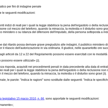
matico per fini di indagine penale
 le seguenti modificazioni:
 indizi di reati per i quali la legge stabilisce la pena dell'ergastolo o della reclu
sone col mezzo del telefono, quando la minaccia, la molestia e il disturbo sono gravi, 
o ministero o su istanza del difensore dell'imputato, della persona sottoposta a indag
 dal ritardo possa derivare grave pregiudizio alle indagini, il pubblico ministero 
 rilascio dell'autorizzazione in via ordinaria. Il giudice, nelle quarantotto ore su
cui agli articoli da 12 a 22 del Regolamento possono essere esercitati con le modalità
n possono essere utilizzati»
.
[2]
 senza risposta, acquisiti nei procedimenti penali in data precedente alla data di entr
 reati per i quali la legge stabilisce la pena dell'ergastolo o della reclusione non 
n il mezzo del telefono, quando la minaccia, la molestia o il disturbo sono gravi
.
[3]
e, le parole: "indica le ragioni" sono sostituite dalle seguenti: "indica le specifich
o legislativo 15 marzo 2010, n. 66,
sono apportate le seguenti modificazioni:
ermanente»;