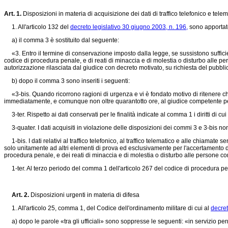
Art. 1.
Disposizioni in materia di acquisizione dei dati di traffico telefonico e tele
1. All'articolo 132 del
decreto legislativo 30 giugno 2003, n. 196,
sono apportate
a) il comma 3 è sostituito dal seguente:
«3. Entro il termine di conservazione imposto dalla legge, se sussistono sufficienti
codice di procedura penale, e di reati di minaccia e di molestia o disturbo alle per
autorizzazione rilasciata dal giudice con decreto motivato, su richiesta del pubblic
b) dopo il comma 3 sono inseriti i seguenti:
«3-bis. Quando ricorrono ragioni di urgenza e vi è fondato motivo di ritenere che
immediatamente, e comunque non oltre quarantotto ore, al giudice competente per il
3-ter. Rispetto ai dati conservati per le finalità indicate al comma 1 i diritti di 
3-quater. I dati acquisiti in violazione delle disposizioni dei commi 3 e 3-bis no
1-bis. I dati relativi al traffico telefonico, al traffico telematico e alle chiamate
solo unitamente ad altri elementi di prova ed esclusivamente per l'accertamento dei
procedura penale, e dei reati di minaccia e di molestia o disturbo alle persone co
1-ter. Al terzo periodo del comma 1 dell'articolo 267 del codice di procedura penal
Art. 2.
Disposizioni urgenti in materia di difesa
1. All'articolo 25, comma 1, del Codice dell'ordinamento militare di cui al
decret
a) dopo le parole «tra gli ufficiali» sono soppresse le seguenti: «in servizio p