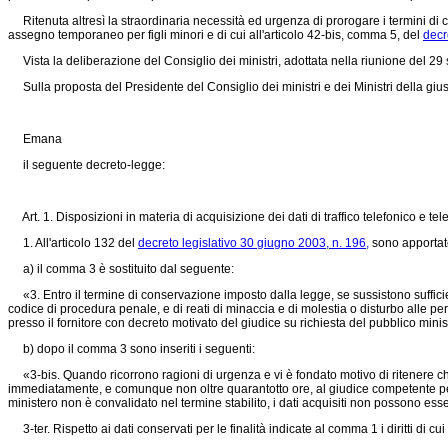
Ritenuta altresì la straordinaria necessità ed urgenza di prorogare i termini di cu
assegno temporaneo per figli minori e di cui all'articolo 42-bis, comma 5, del
decr
Vista la deliberazione del Consiglio dei ministri, adottata nella riunione del 29
Sulla proposta del Presidente del Consiglio dei ministri e dei Ministri della giusti
Emana
il seguente decreto-legge:
Art. 1. Disposizioni in materia di acquisizione dei dati di traffico telefonico e te
1. All'articolo 132 del
decreto legislativo 30 giugno 2003, n. 196,
sono apportate
a) il comma 3 è sostituito dal seguente:
«3. Entro il termine di conservazione imposto dalla legge, se sussistono sufficienti
codice di procedura penale, e di reati di minaccia e di molestia o disturbo alle per
presso il fornitore con decreto motivato del giudice su richiesta del pubblico minis
b) dopo il comma 3 sono inseriti i seguenti:
«3-bis. Quando ricorrono ragioni di urgenza e vi è fondato motivo di ritenere che
immediatamente, e comunque non oltre quarantotto ore, al giudice competente per il
ministero non è convalidato nel termine stabilito, i dati acquisiti non possono esser
3-ter. Rispetto ai dati conservati per le finalità indicate al comma 1 i diritti di 