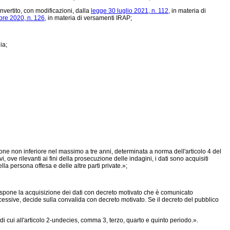
nvertito, con modificazioni, dalla
legge 30 luglio 2021, n. 112,
in materia di
bre 2020, n. 126,
in materia di versamenti IRAP;
ia;
sione non inferiore nel massimo a tre anni, determinata a norma dell'articolo 4 del
 ove rilevanti ai fini della prosecuzione delle indagini, i dati sono acquisiti
la persona offesa e delle altre parti private.»;
dispone la acquisizione dei dati con decreto motivato che è comunicato
ccessive, decide sulla convalida con decreto motivato. Se il decreto del pubblico
 di cui all'articolo 2-undecies, comma 3, terzo, quarto e quinto periodo.».