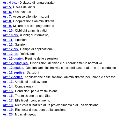
Art. 4 bis.
(Distacco di lunga durata).
Art. 5.
Difesa dei diritti
Art. 6.
Osservatorio
Art. 7.
Accesso alle informazioni
Art. 8.
Cooperazione amministrativa
Art. 9.
Misure di accompagnamento
Art. 10.
Obblighi amministrativi
Art. 10 bis.
(Obblighi informativi).
Art. 11.
Ispezioni
Art. 12.
Sanzioni
Art. 12 bis.
Campo di applicazione
Art. 12 ter.
Definizioni
Art. 12 quater.
Regime delle esenzioni
Art. 12 quinquies.
Disposizioni di rinvio e di coordinamento normativo
Art. 12 sexies.
Obblighi amministrativi a carico del trasportatore e del conducen
Art. 12 septies.
Sanzioni
Art. 12 octies.
Applicazione delle sanzioni amministrative pecuniarie e accesso
Art. 13.
Ambito di applicazione
Art. 14.
Competenza
Art. 15.
Condizioni per la trasmissione
Art. 16.
Trasmissione ad altri Stati
Art. 17.
Effetti del riconoscimento
Art. 18.
Richiesta di notifica di un provvedimento o di una decisione
Art. 19.
Richiesta di recupero della sanzione
Art. 20.
Motivi di rigetto