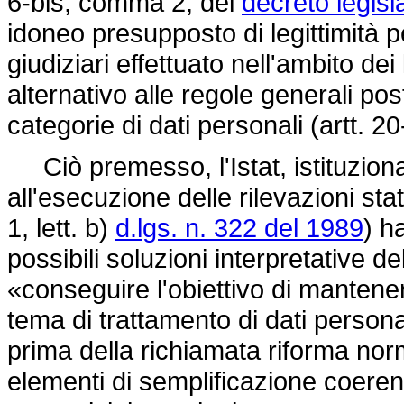
6-bis, comma 2, del
decreto legisl
idoneo presupposto di legittimità per
giudiziari effettuato nell'ambito dei 
alternativo alle regole generali pos
categorie di dati personali (artt. 2
Ciò premesso, l'Istat, istituzion
all'esecuzione delle rilevazioni st
1, lett. b)
d.lgs. n. 322 del 1989
) h
possibili soluzioni interpretative del
«conseguire l'obiettivo di mantener
tema di trattamento di dati personal
prima della richiamata riforma nor
elementi di semplificazione coerenti