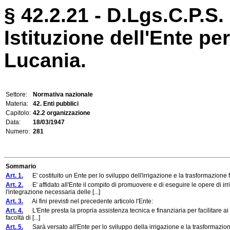
§ 42.2.21 - D.Lgs.C.P.S.
Istituzione dell'Ente per
Lucania.
Settore:
Normativa nazionale
Materia:
42. Enti pubblici
Capitolo:
42.2 organizzazione
Data:
18/03/1947
Numero:
281
Sommario
Art. 1.
E' costituito un Ente per lo sviluppo dell'irrigazione e la trasformazione f
Art. 2.
E' affidato all'Ente il compito di promuovere e di eseguire le opere di irri
l'integrazione necessaria delle [...]
Art. 3.
Ai fini previsti nel precedente articolo l'Ente:
Art. 4.
L'Ente presta la propria assistenza tecnica e finanziaria per facilitare ai 
facoltà di [...]
Art. 5.
Sarà versato all'Ente per lo sviluppo della irrigazione e la trasformazion