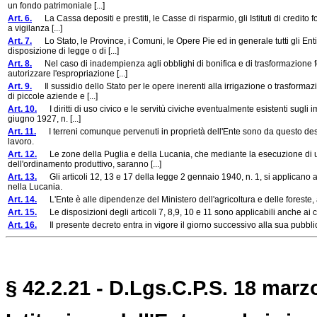
un fondo patrimoniale [...]
Art. 6.
La Cassa depositi e prestiti, le Casse di risparmio, gli Istituti di credito fo
a vigilanza [...]
Art. 7.
Lo Stato, le Province, i Comuni, le Opere Pie ed in generale tutti gli Enti 
disposizione di legge o di [...]
Art. 8.
Nel caso di inadempienza agli obblighi di bonifica e di trasformazione fondi
autorizzare l'espropriazione [...]
Art. 9.
Il sussidio dello Stato per le opere inerenti alla irrigazione o trasformaz
di piccole aziende e [...]
Art. 10.
I diritti di uso civico e le servitù civiche eventualmente esistenti sugli i
giugno 1927, n. [...]
Art. 11.
I terreni comunque pervenuti in proprietà dell'Ente sono da questo destin
lavoro.
Art. 12.
Le zone della Puglia e della Lucania, che mediante la esecuzione di un 
dell'ordinamento produttivo, saranno [...]
Art. 13.
Gli articoli 12, 13 e 17 della legge 2 gennaio 1940, n. 1, si applicano all'
nella Lucania.
Art. 14.
L'Ente è alle dipendenze del Ministero dell'agricoltura e delle foreste, 
Art. 15.
Le disposizioni degli articoli 7, 8,9, 10 e 11 sono applicabili anche ai cons
Art. 16.
Il presente decreto entra in vigore il giorno successivo alla sua pubblic
§ 42.2.21 - D.Lgs.C.P.S. 18 marz